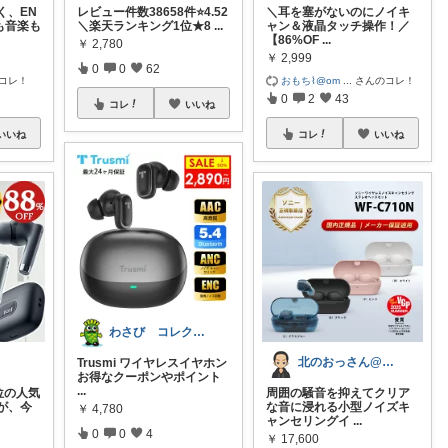
く、EN
レビュー件数38658件⭐️4.52
＼耳を塞がないのにノイキ
も音楽も
＼楽天ランキング1位★8
...
ャン＆液晶タッチ操作！／
【86%OF
...
￥
2,780
￥
2,999
0
0
62
コレ！
おもち⌇@om
...
さんのコレ！
0
2
43
コレ
いいね
いいね
コレ
いいね
わさび コレクションもご利用ください
北のおっさん@ガジェット好き
Trusmi ワイヤレスイヤホン
お得なクーポンやポイント
...
位の人気
周囲の騒音を抑えてクリア
が、今
な音に浸れる小型ノイズキ
￥
4,780
ャンセリングイ
...
0
0
4
￥
17,600