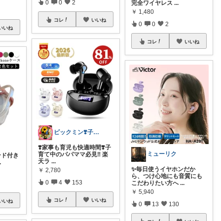
0
0
2
完全ワイヤレス
...
￥
1,480
コレ
いいね
0
0
2
いいね
コレ
いいね
ピックミン❣️子育てパパママ応援グッズ
❣️家事も育児も快適時間❣️子
ミューリク
育て中のパパママ必見‼️ 楽
タンド付き
天ラ
...
.
✨毎日使うイヤホンだか
￥
2,780
ら、つけ心地にも音質にも
0
4
153
こだわりたい方へ
...
￥
5,940
コレ
いいね
いいね
0
13
130