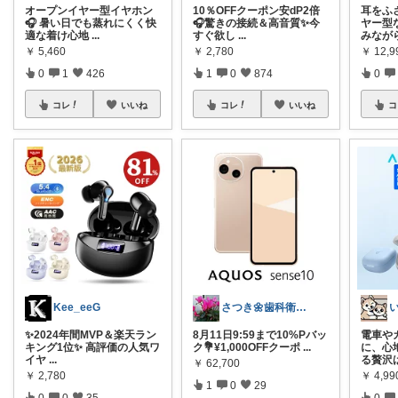
オープンイヤー型イヤホン
10％OFFクーポン安dP2倍
耳をふ
🎧 暑い日でも蒸れにくく快
🎧驚きの接続＆高音質✨今
ヤー型
適な着け心地
...
すぐ欲し
...
みなが
￥
5,460
￥
2,780
￥
12,9
0
1
426
1
0
874
0
コレ
いいね
コレ
いいね
コ
Kee_eeG
さつき🌼歯科衛生士🌈経由購入🙇
✨2024年間MVP＆楽天ラン
8月11日9:59まで10%Pバッ
電車や
キング1位✨ 高評価の人気ワ
ク💐¥1,000OFFクーポ
...
に、心
イヤ
...
る贅沢
￥
62,700
￥
2,780
￥
4,99
1
0
29
0
0
35
0