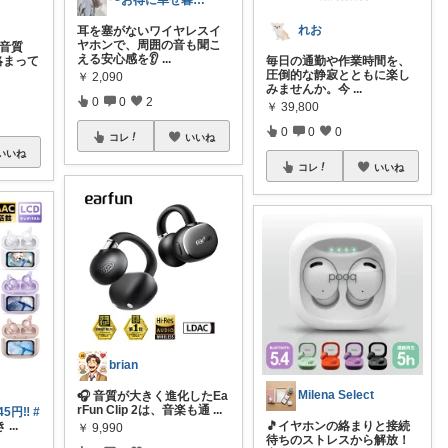
〜お得に幸せ暮らし〜
れお
耳を塞がないワイヤレスイ
ヤホンで、周囲の音も聞こ
高音質
える安心感を👂
...
絡まって
毎日の通勤や作業時間を、
圧倒的な静寂とともに楽し
￥
2,090
みませんか。今
...
0
0
2
￥
39,800
0
0
0
コレ
いいね
いいね
コレ
いいね
brian
Milena Select
🎧 音質が大きく進化したEa
rFun Clip 2は、音楽も通
...
5円‼️
#
き
...
🎵イヤホンの絡まりと接続
￥
9,990
待ちのストレスから解放！