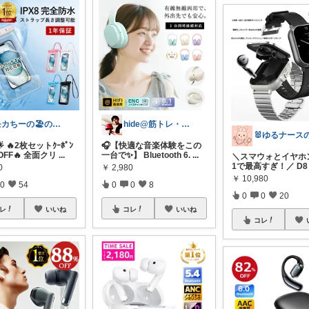
モカちーの🏖️のんびりライフ🐈✨
hide@筋トレ・健康・ダイエット
9🌟 🔥2枚セットｸｰﾎﾟﾝ
🎧【快適な音楽体験をこの
OFF🔥 全面クリ
...
一台で✨】 Bluetooth 6.
...
＼スマウォとイヤホン
1で最高すぎ！／ D8 
0
￥
2,980
￥
10,980
0
54
0
0
8
0
0
20
レ
いいね
コレ
いいね
コレ