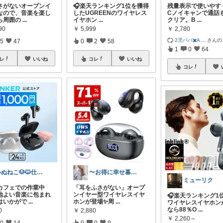
さがないオープンイ
🎧楽天ランキング1位を獲得
残量表示で使いやす
なので、音楽を楽し
したUGREENのワイヤレス
Cノイキャンで通話
ら周囲の
...
イヤホン
...
クリア。B
...
90
￥
5,999
￥
2,780
2児パパ✖️A
...
さんの
5
47
0
2
58
1
0
64
レ
いいね
コレ
いいね
コレ
いぬねこ🐶🐱仕事も暮らしも楽しく☺︎
〜お得に幸せ暮らし〜
ミューリク
カフェでの作業中
「耳をふさがない」オープ
地よい音楽に包まれ
ンイヤー型ワイヤレスイヤ
🎧楽天ランキング1
はいかがで
...
ホンが登場✨周
...
ワイヤレスイヤホン
なら88％O
...
0
￥
2,880
￥
2,260～
0
14
0
0
9