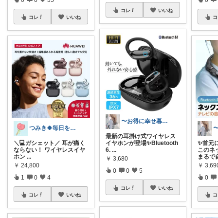
コレ
いいね
コレ
いいね
コ
〜お得に幸せ暮らし〜
つみき🍀毎日をご機嫌にする♡
最新の耳掛け式ワイヤレス
＼💻ガシェット／ 耳が痛く
イヤホンが登場✨Bluetooth
✨首元
ならない！ ワイヤレスイヤ
6.
...
このネ
ホン
...
まるで
￥
3,680
￥
24,800
￥
3,69
0
0
5
1
0
4
0
コレ
いいね
コレ
いいね
コ