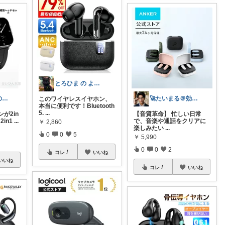
とろひま の よろず屋～お得な商品たち～
🐰ゆるナースの愛用品ROOM🐰
🚀たいまる＠効率至上主義のセレクトニキ
このワイヤレスイヤホン、
本当に便利です！Bluetooth
5.
...
が2in
【音質革命】 忙しい日常
2in1
...
で、音楽や通話をクリアに
￥
2,860
楽しみたい
...
0
0
5
￥
5,990
0
0
2
コレ
いいね
いいね
コレ
いいね