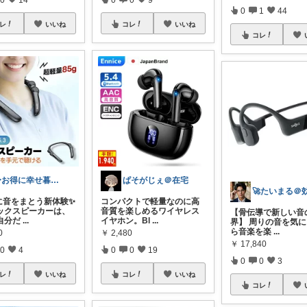
0
1
44
レ
いいね
コレ
いいね
コレ
〜お得に幸せ暮らし〜
ぱそがじぇ＠在宅
に音をまとう新体験✨
コンパクトで軽量なのに高
ックスピーカーは、
音質を楽しめるワイヤレス
【骨伝導で新しい音
自分だ
...
イヤホン。Bl
...
界】 周りの音を気
ら音楽を楽
...
0
￥
2,480
￥
17,840
0
4
0
0
19
0
0
3
レ
いいね
コレ
いいね
コレ