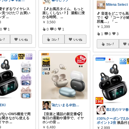
ゆうゆう❤️🫧皆様に感謝🥺
暮らしラク
Milena Select
可愛すぎるワイヤレス
【🎵お風呂タイム、もっと
ン見つけた♡ お買い
楽しくしない？】 湯船に浸
🎵 音楽をどこでも
ンダ
...
かる時間、
...
で！ 🎧 「コードが
邪魔…」「
...
8
￥
3,560
￥
1,399
0
1
0
0
1
1
0
3
レ
いいね
コレ
いいね
コレ
EKI
🚀たいまる＠効率至上主義のセレクトニキ
🦋2児のママ春
がないOWS構造で周
【音楽と通話の新定番🎧】
を聞きながら使える
毎日の通勤や通学で、イヤ
#30%クーポンで2,04
イヤホ
...
ホンの音
...
ポイント2倍
液晶付
9
￥
6,480
￥
2,999