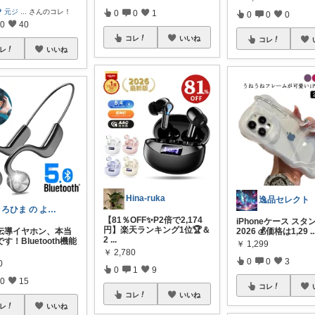
 元ジ
...
さんのコレ！
0
0
1
0
0
0
0
40
コレ
いいね
コレ
レ
いいね
Hina-ruka
逸品セレクト
とろひま の よろず屋～お得な商品たち～
【81％OFF✨P2倍で2,174
iPhoneケース ス
円】楽天ランキング1位🏆＆
伝導イヤホン、本当
2026 💰価格は1,29
..
2
...
す！Bluetooth機能
￥
1,299
￥
2,780
0
0
3
0
0
1
9
0
15
コレ
コレ
いいね
レ
いいね