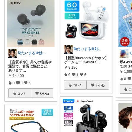
🚀たいまる＠効率至上主義のセレクトニキ
🚀たいまる＠効率至上主義のセレクトニキ
【新型Bluetoothイヤホン】
【音質革命】 外での音楽や
ゲームモードやIPX7
...
🌟4.4
通話で、音質に悩むこと、
で20％
￥
3,180
あります
...
￥
1,00
0
1
6
￥
14,400
0
0
0
6
コレ
いいね
コ
コレ
いいね