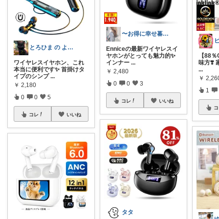
〜お得に幸せ暮らし〜
とろひま の よろず屋～お得な商品たち～
Enniceの最新ワイヤレスイ
ヤホンがとっても魅力的✨
【88％
ワイヤレスイヤホン、これ
インナー
...
味方❣️
本当に便利です✨ 首掛けタ
...
￥
2,480
イプのシンプ
...
￥
2,2
0
0
3
￥
2,180
1
0
0
5
コレ
いいね
コ
コレ
いいね
タタ