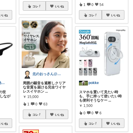
1
0
54
コレ
いいね
いいね
コレ
いいね
北のおっさん@ガジェット好き
🚀たいまる＠効率至上主義のセレクトニキ
pokke
周囲の騒音を遮断しクリア
な音質を届ける完全ワイヤ
レスイヤホン
...
の世
スマホを置いて見たい時
にしなが
も、手に持って使いたい時
￥
15,000
も便利そうなケー
...
1
0
63
￥
1,500
0
0
6
コレ
いいね
いいね
コレ
いいね