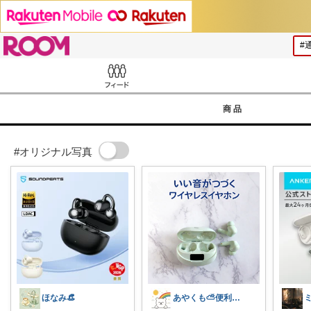
ROOM
Feed
商品
#オリジナル写真
ほなみ👒
あやくも⛅便利なもの、おしゃれなもの