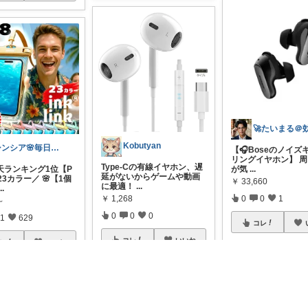
Kobutyan
シンシア🌸毎日ハッピーな暮らし🍀
【🎧Boseのノイズ
リングイヤホン】 
Type-Cの有線イヤホン、遅
楽天ランキング1位【P
が気
...
延がないからゲームや動画
23カラー／ 🌸【1個
￥
33,660
に最適！
...
...
0
0
1
￥
1,268
～
0
0
0
1
629
コレ
コレ
いいね
レ
いいね