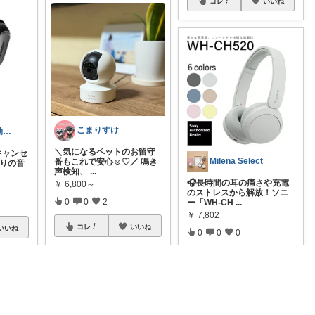
コレ
いいね
こまりすけ
🚀たいまる＠効率至上主義のセレクトニキ
＼気になるペットのお留守
キャンセ
Milena Select
番もこれで安心☺️♡／ 鳴き
周りの音
声検知、
...
🎧長時間の耳の痛さや充電
￥
6,800～
のストレスから解放！ソニ
0
0
2
ー「WH-CH
...
￥
7,802
コレ
いいね
いいね
0
0
0
コレ
いいね