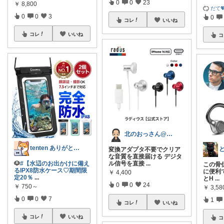
0
0
23
￥
8,800
だて
0
0
3
0
コレ
いいね
コレ
いいね
コ
北のおっさん@ガジェット好き
tenten ありがとうございます。😃
変換アダプタ不要でクリア
な音質を直接届ける デジタ
🐶
#【水辺のお出かけに備え
ル信号を直接
...
この骨
るIPX8防水ケース♡期間限
に便利で
￥
4,400
定20％
...
とH
...
0
0
24
￥
750～
￥
3,58
0
0
7
1
コレ
いいね
コレ
いいね
コ