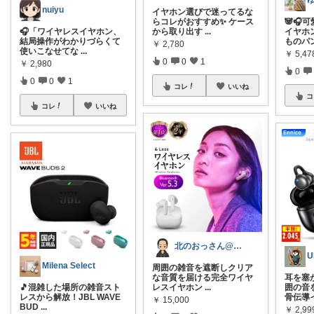
nuiyu
イヤホン選びで迷ってるな
らコレがおすすめ✨ ケース
🐼🎧
🎧「ワイヤレスイヤホン、
から取り出す
...
イヤホ
結局操作がわかりづらくて
ものパ
￥
2,780
使いこなせてな
...
￥
5,47
0
0
1
￥
2,980
0
0
0
1
コレ
いいね
コ
コレ
いいね
北のおっさん@ガジェット好き
U
Milena Select
周囲の雑音を遮断しクリア
な音質を届ける完全ワイヤ
耳を塞
🎵混雑した場所の雑音スト
レスイヤホン
...
囲の音
レスから解放！JBL WAVE
骨伝導
￥
15,000
BUD
...
￥
2,99