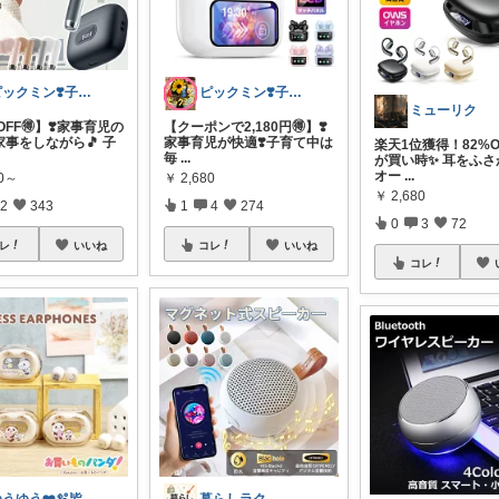
ピックミン❣️子育てパパママ応援グッズ
ピックミン❣️子育てパパママ応援グッズ
ミューリク
OFF🉐】❣️家事育児の
【クーポンで2,180円🉐】❣️
 家事をしながら🎵 子
家事育児が快適❣️子育て中は
楽天1位獲得！82%O
毎
...
が買い時✨ 耳をふさ
オー
...
60～
￥
2,680
￥
2,680
2
343
1
4
274
0
3
72
レ
いいね
コレ
いいね
コレ