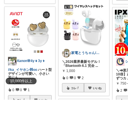
家電とうちゃん/2児のパパ✨️購入感謝！
Кanon🌸4y👧3y👦
​＼2026業界最新モデル！
「Bluetooth 6.1 完全
...
#ka_イヤホン🧸oo
ハート型
＼📣
￥
1,000
デザインが可愛い、小さい
10倍】
耳にも
...
0
0
2
ずつカ
10,000
件
以上
￥
5,980
￥
750
コレ
いいね
0
0
1
2
コレ
いいね
コ