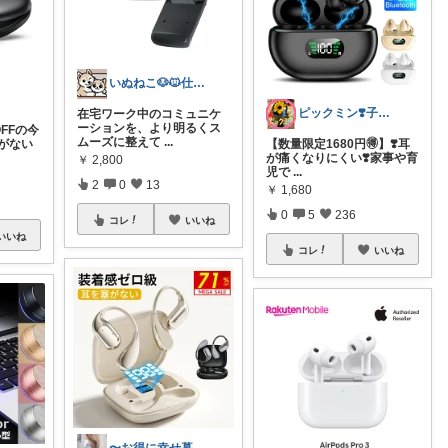
いぬねこ🐶🐱仕事も暮らしも楽しく☺︎
ピックミン❣️子育てパパママ応援グッズ
在宅ワーク中のコミュニケ
ーションを、より明るくス
FFの今
ムーズに整えて
...
がない
【数量限定1680円🉐】❣️耳
が痛くなりにくい❣️家事や育
￥
2,800
児で
...
2
0
13
￥
1,680
0
5
236
コレ
いいね
いいね
コレ
いいね