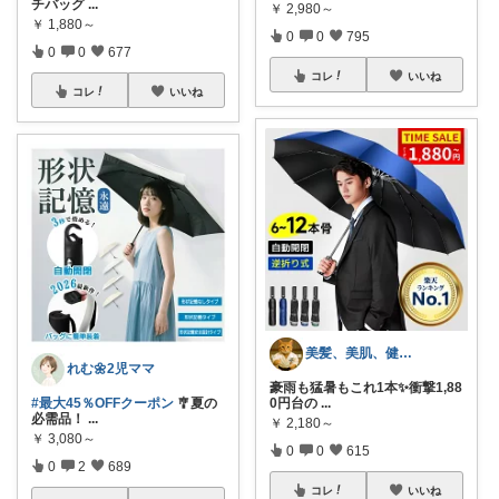
チバッグ
...
￥
2,980～
￥
1,880～
0
0
795
0
0
677
コレ
いいね
コレ
いいね
美髪、美肌、健康商品お勧めROOM
れむ🌼2児ママ
豪雨も猛暑もこれ1本✨衝撃1,88
#最大45％OFFクーポン
🎐夏の
0円台の
...
必需品！
...
￥
2,180～
￥
3,080～
0
0
615
0
2
689
コレ
いいね