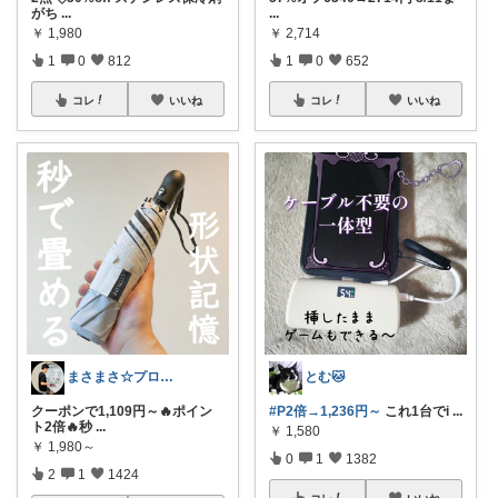
がち
...
...
￥
1,980
￥
2,714
1
0
812
1
0
652
コレ
いいね
コレ
いいね
まさまさ☆プロフも見てね✨
とむ🐱
クーポンで1,109円～🔥ポイン
#P2倍→1,236円～
​これ1台でi
...
ト2倍🔥秒
...
￥
1,580
￥
1,980～
0
1
1382
2
1
1424
コレ
いいね