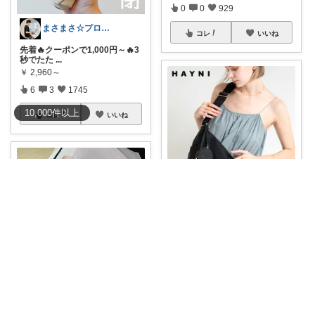
0
0
929
まさまさ☆プロフも見てね✨
コレ
いいね
先着🔥クーポンで1,000円～🔥3
秒でたた
...
￥
2,960～
6
3
1745
10,000
件
以上
コレ
いいね
みゆ@1Rひとり暮らし
#ショルダーバッグ
SHOP
【
#バッグ
...
￥
12,100
5
0
893
とむ🐱
コレ
いいね
#酷暑SALE！1,280円〜
​「もう