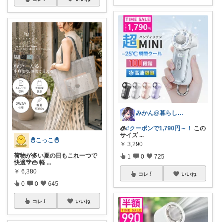
みかん@暮らしのもの／暑さ対策に全力⛱️
🧊
#クーポンで1,790円～！
この
サイズ
...
🐣こっこ🐣
￥
3,290
荷物が多い夏の日もこれ一つで
1
0
725
快適🌴👜 軽
...
￥
6,380
コレ
いいね
0
0
645
コレ
いいね