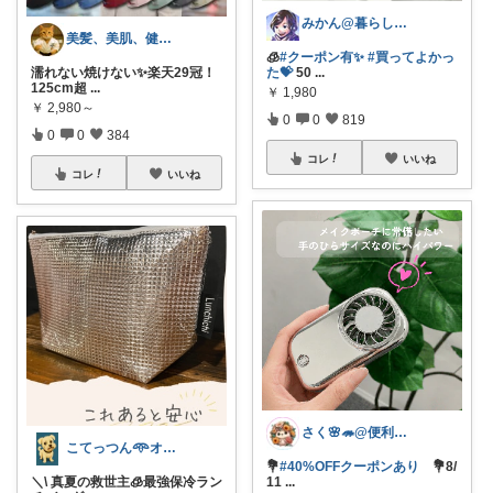
みかん@暮らしのもの／暑さ対策に全力⛱️
美髪、美肌、健康商品お勧めROOM
🧊
#クーポン有✨
#買ってよかっ
濡れない焼けない✨楽天29冠！
た💝
50
...
125cm超
...
￥
1,980
￥
2,980～
0
0
819
0
0
384
コレ
いいね
コレ
いいね
さく🌸🦔@便利でかわいいを探す旅
こてっつん𖥸オイシイとカワイイはセイギ
💐
#40%OFFクーポンあり
💐8/
＼\ 真夏の救世主🧊最強保冷ラン
11
...