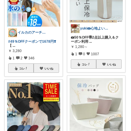
yuki🍩心地よいものに囲まれて💛
イルカのアーチ🐬🌈朝コレ
🍩50％OFF🉐2点以上購入＆ク
#49％OFFクーポンで1678円❣️
ーポン利用
...
【
...
￥
1,280～
￥
3,280
1
0
1007
1
2
346
コレ
いいね
コレ
いいね