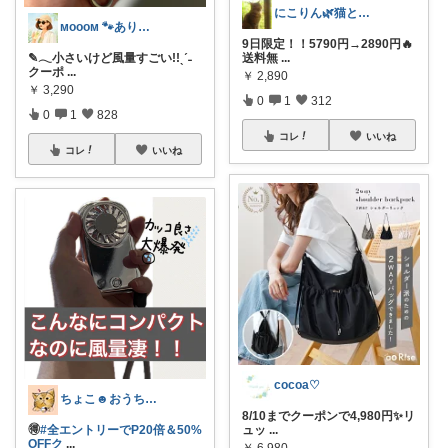
にこりん🌿猫と暮らす主婦のROOM😹
ᴍᴏᴏᴏᴍ 🐾ありがとうございます🐹
9日限定！！5790円→2890円🔥
✎𓂃小さいけど風量すごい!!ˎˊ˗
送料無
...
クーポ
...
￥
2,890
￥
3,290
0
1
312
0
1
828
コレ
いいね
コレ
いいね
cocoa♡
ちょこ☻おうち時間充実🏠アイテム
8/10までクーポンで4,980円✨リ
🉐
#全エントリーでP20倍＆50%
ュッ
...
OFFク
...
￥
6,980