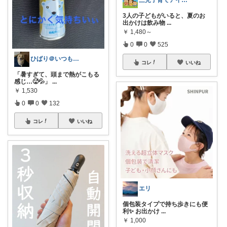
三児子育てアイテム
3人の子どもがいると、夏のお
出かけは飲み物
...
￥
1,480～
0
0
525
ひばり＠いつもありがとうございます✨
コレ
いいね
「暑すぎて、頭まで熱がこもる
感じ…🥵💦」
...
￥
1,530
0
0
132
コレ
いいね
エリ
個包装タイプで持ち歩きにも便
利✨ お出かけ
...
￥
1,000