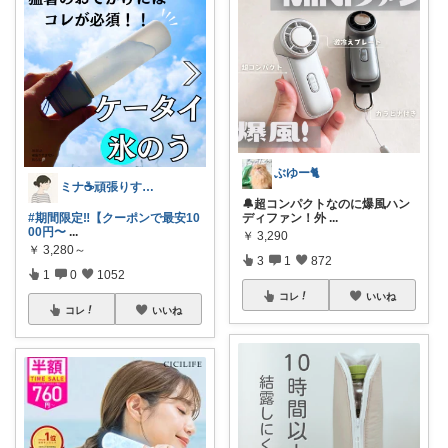
ぶゆー🐈
ミナ☕️頑張りすぎない暮らし🏠
🔔超コンパクトなのに爆風ハン
#期間限定‼️【クーポンで最安10
ディファン！外
...
00円〜
...
￥
3,290
￥
3,280～
3
1
872
1
0
1052
コレ
いいね
コレ
いいね