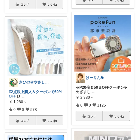
コレ
いいね
けーりん☕️
きびの＠やさしさで暮らしをデザイン
📣P20倍＆50％OFFクーポン✨
#2点以上購入＆クーポンで50%
めざまし
...
OFF
ひ
...
￥
2,980～
￥
1,280～
0
0
1125
0
0
578
コレ
いいね
コレ
いいね