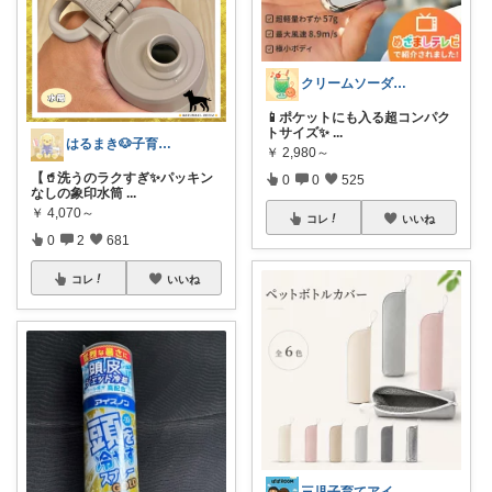
クリームソーダ♫昭和平成レトロ好き母
📱ポケットにも入る超コンパク
トサイズ✨
...
はるまき🐶子育て中
￥
2,980～
【🥤洗うのラクすぎ✨パッキン
0
0
525
なしの象印水筒
...
￥
4,070～
コレ
いいね
0
2
681
コレ
いいね