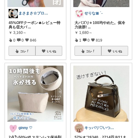
まさまさ☆プロフも見てね✨
せりな🎀 ´-
45%OFFクーポン🔥レビュー特
大バズり⭐️ 100均やめた。保冷
典も👏大バ
...
力抜群!
...
￥
3,160～
￥
1,680～
0
0
846
1
0
819
コレ
いいね
コレ
いいね
ginny ♡
キッパリ♡いつもありがとうございます🌸
2点🏷️50%off ステンレス保冷剤
57%オフ6340→2714円 8/11ま