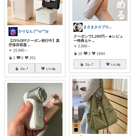
まさまさ☆プロフも見てね✨
かりなん (*^ω^*)y
クーポンで1,280円～🔥レビュ
【25%OFFクーポン発行中】真
ー特典も✨
...
空保存容器
...
￥
2,980～
￥
15,990～
10
3
1694
1
0
201
コレ
いいね
コレ
いいね