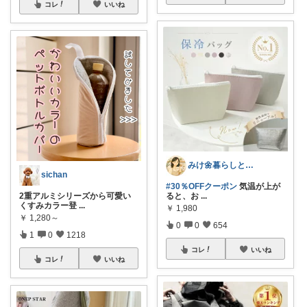
コレ
いいね
みけ🌼暮らしとキッチン
sichan
#30％OFFクーポン
気温が上が
2重アルミシリーズから可愛い
ると、お
...
くすみカラー登
...
￥
1,980
￥
1,280～
0
0
654
1
0
1218
コレ
いいね
コレ
いいね