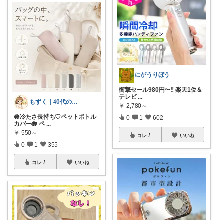
にがうりぼう
衝撃セール980円〜‼️ 楽天1位＆
テレビ
...
もずく｜40代の暮らし×在宅ワーク
￥
2,780～
🪷冷たさ長持ち♡ペットボトル
0
1
602
カバー🪷 ペ
...
￥
550～
コレ
いいね
0
1
355
コレ
いいね