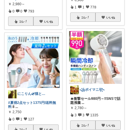
￥
2,980～
1
1
778
0
0
793
コレ
いいね
コレ
いいね
꧁ポイマニ꧂
にこりん🌿猫と暮らす主婦のROOM😹
🔥衝撃セール980円～‼️SNSで話
#夏得2点セット1375円❕️送料無
題沸騰
...
料
8
...
￥
2,780～
￥
2,750
3
3
1335
0
1
127
コレ
いいね
コレ
いいね