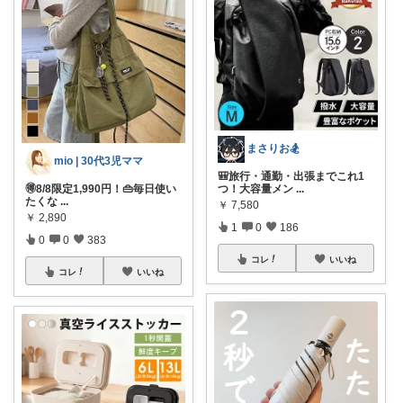
まさりお🏂
mio | 30代3児ママ
🎒旅行・通勤・出張までこれ1
🉐8/8限定1,990円！👜毎日使い
つ！大容量メン
...
たくな
...
￥
7,580
￥
2,890
1
0
186
0
0
383
コレ
いいね
コレ
いいね