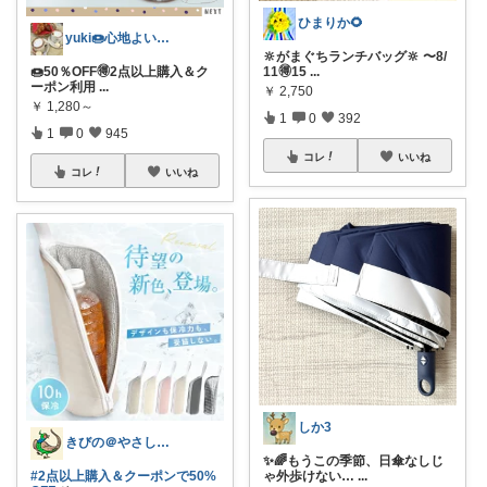
ひまりか🌻
yuki🍩心地よいものに囲まれて💛
🔆がまぐちランチバッグ🔆 〜8/
🍩50％OFF🉐2点以上購入＆ク
11🉐15
...
ーポン利用
...
￥
2,750
￥
1,280～
1
0
392
1
0
945
コレ
いいね
コレ
いいね
しか3
きびの＠やさしさで暮らしをデザイン
✨🌈もうこの季節、日傘なしじ
#2点以上購入＆クーポンで50%
ゃ外歩けない…
...