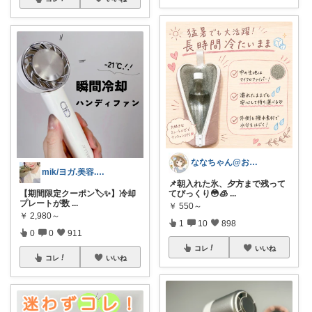
ななちゃん@お気に入りを毎日朝コレ☀️
mik/ヨガ.美容.ファッション𓂃.✿
📌朝入れた氷、夕方まで残って
【期間限定クーポン🏷️✨】冷却
てびっくり😳🧊
...
プレートが数
...
￥
550～
￥
2,980～
1
10
898
0
0
911
コレ
いいね
コレ
いいね