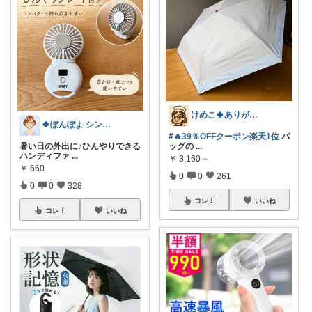
けめこ🍀ありがとうございます🤭💕
🍀ぽんぽよ シンプル時短ライフ🍀
#🔥39％OFFクーポン楽天1位
バ
暑い日の外出に♪ひんやりできる
ッグの
...
ハンディファ
...
￥
3,160～
￥
660
0
0
261
0
0
328
コレ
いいね
コレ
いいね