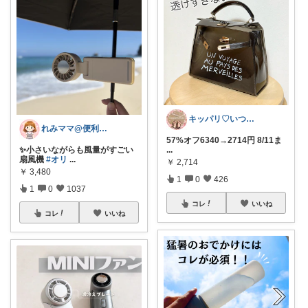
キッパリ♡いつもありがとうございます🌸
れみママ@便利雑貨¸¸kids
57%オフ6340→2714円 8/11ま
✨小さいながらも風量がすごい
...
扇風機
#オリ
...
￥
2,714
￥
3,480
1
0
426
1
0
1037
コレ
いいね
コレ
いいね