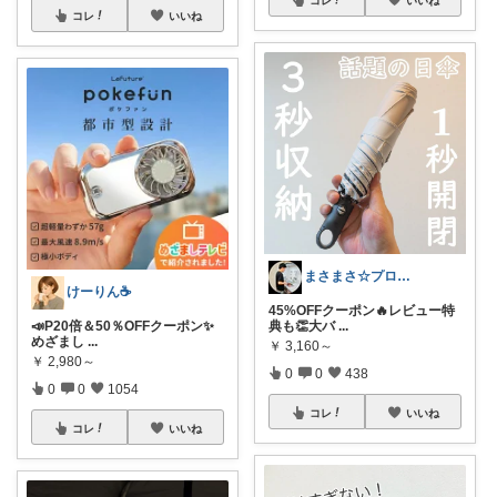
コレ
いいね
まさまさ☆プロフも見てね✨
けーりん☕️
45%OFFクーポン🔥レビュー特
📣P20倍＆50％OFFクーポン✨
典も👏大バ
...
めざまし
...
￥
3,160～
￥
2,980～
0
0
438
0
0
1054
コレ
いいね
コレ
いいね