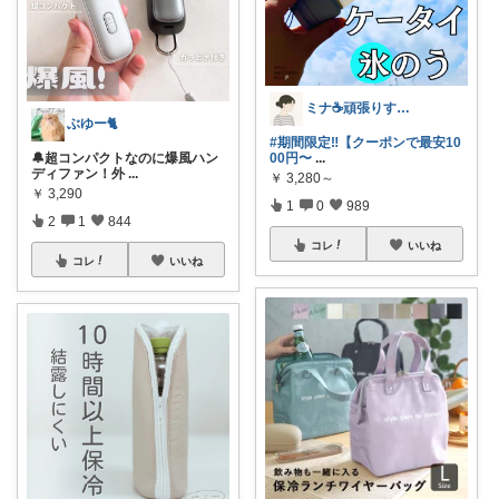
ミナ☕️頑張りすぎない暮らし🏠
ぶゆー🐈
#期間限定‼️【クーポンで最安10
🔔超コンパクトなのに爆風ハン
00円〜
...
ディファン！外
...
￥
3,280～
￥
3,290
1
0
989
2
1
844
コレ
いいね
コレ
いいね