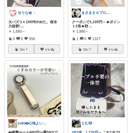
せりな🎀 ´-
まさまさ☆プロフも見てね✨
大バズり⭐️ 100均やめた。保冷
クーポンで1,109円～🔥ポイン
力抜群!
...
ト2倍🔥秒
...
￥
1,680～
￥
1,980～
0
0
558
1
0
1327
コレ
いいね
コレ
いいね
yuki🍩心地よいものに囲まれて💛
とむ🐱
🍩衝撃セール980円〜🉐SNSで
#P2倍→1,236円～
​これ1台でi
...