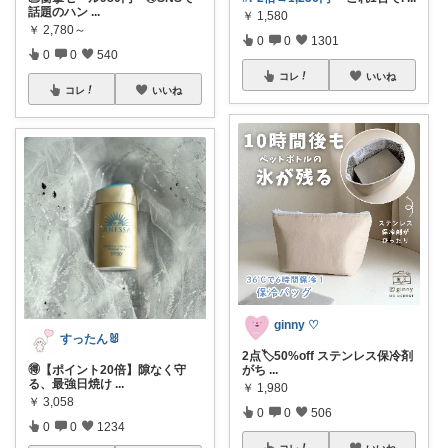
話題のハン
...
￥
1,580
￥
2,780～
0
0
1301
0
0
540
コレ
いいね
コレ
いいね
ginny ♡
すったん🐰
2点🏷️50%off ステンレス保冷剤
🉐【ポイント20倍】隙なく守
がち
...
る、最強日焼け
...
￥
1,980
￥
3,058
0
0
506
0
0
1234
コレ
いいね