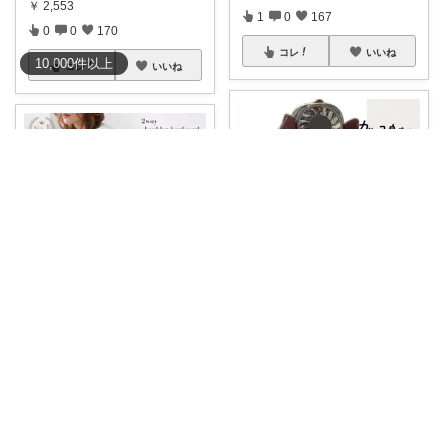
￥
2,553
1
0
167
0
0
170
コレ
いいね
10,000
件
以上
コレ
いいね
ちょこ☻おうち時間充実🏠アイテム
べべる☆
🉐
#全エントリーでP20倍＆50%
［ショルダーバッグ］ 2000円O
OFFク
...
FFクー
...
￥
2,980～
￥
6,980
0
0
793
0
1
291
コレ
いいね
コレ
いいね