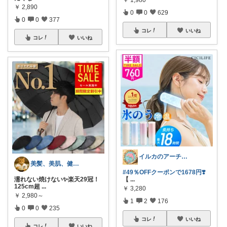
￥
2,890
0
0
629
0
0
377
コレ
いいね
コレ
いいね
イルカのアーチ🐬🌈朝コレ
美髪、美肌、健康商品お勧めROOM
#49％OFFクーポンで1678円❣️
濡れない焼けない✨楽天29冠！
【
...
125cm超
...
￥
3,280
￥
2,980～
1
2
176
0
0
235
コレ
いいね
コレ
いいね