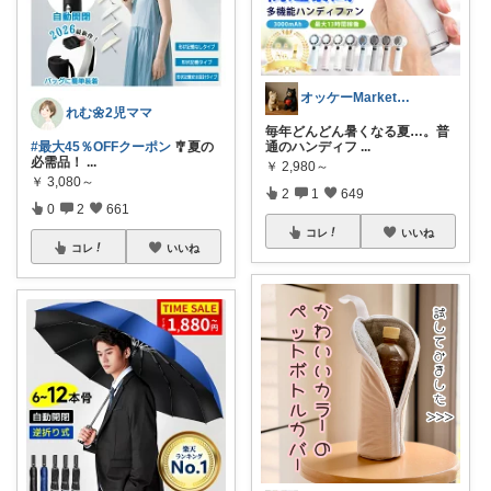
オッケーMarket🎀🛒
れむ🌼2児ママ
毎年どんどん暑くなる夏…。普
#最大45％OFFクーポン
🎐夏の
通のハンディフ
...
必需品！
...
￥
2,980～
￥
3,080～
2
1
649
0
2
661
コレ
いいね
コレ
いいね