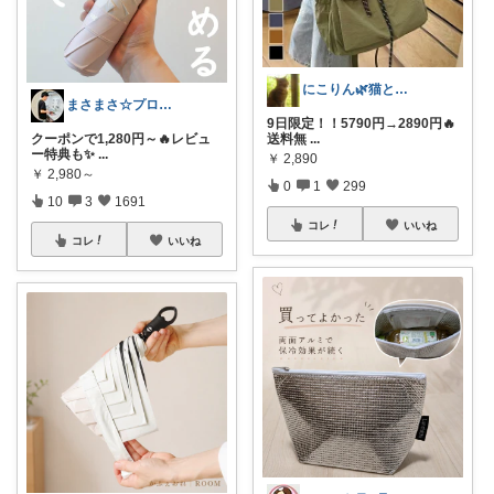
にこりん🌿猫と暮らす主婦のROOM😹
まさまさ☆プロフも見てね✨
9日限定！！5790円→2890円🔥
クーポンで1,280円～🔥レビュ
送料無
...
ー特典も✨
...
￥
2,890
￥
2,980～
0
1
299
10
3
1691
コレ
いいね
コレ
いいね