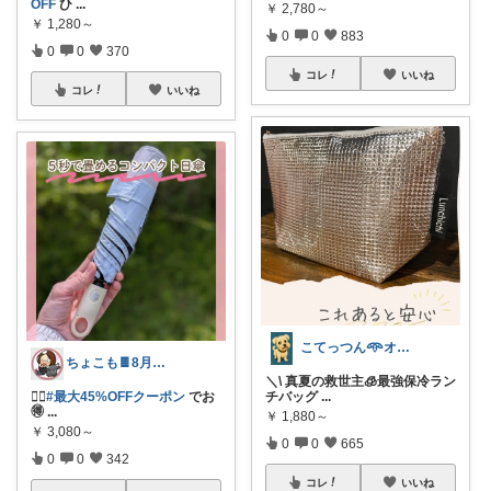
OFF
ひ
...
￥
2,780～
￥
1,280～
0
0
883
0
0
370
コレ
いいね
コレ
いいね
こてっつん𖥸オイシイとカワイイはセイギ
ちょこも🍫8月の推し♡お買物メモ
＼\ 真夏の救世主🧊最強保冷ラン
🏃‍♀️
#最大45%OFFクーポン
でお
チバッグ
...
🉐
...
￥
1,880～
￥
3,080～
0
0
665
0
0
342
コレ
いいね