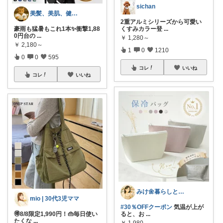
sichan
美髪、美肌、健康商品お勧めROOM
2重アルミシリーズから可愛い
豪雨も猛暑もこれ1本✨衝撃1,88
くすみカラー登
...
0円台の
...
￥
1,280～
￥
2,180～
1
0
1210
0
0
595
コレ
いいね
コレ
いいね
みけ🌼暮らしとキッチン
mio | 30代3児ママ
#30％OFFクーポン
気温が上が
🉐8/8限定1,990円！👜毎日使い
ると、お
...
たくな
...
￥
1,980