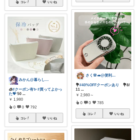
コレ
いいね
さく🌸🦔@便利でかわいいを探す旅
みかん@暮らしのもの／暑さ対策に全力⛱️
💐
#40%OFFクーポンあり
💐8/
🧊
#クーポン有✨
#買ってよかっ
11
...
た💝
50
...
￥
2,980～
￥
1,980
0
0
785
0
0
792
コレ
いいね
コレ
いいね