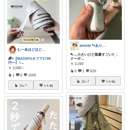
ᴍᴏᴏᴏᴍ 🐾ありがとうございます🐹
むー🌼ほどほど生活🌼
✎𓂃小さいけど風量すごい!!ˎˊ˗
🌈
#【MAX45%オフで1749
クーポ
...
円〜】
\
...
￥
3,290
￥
3,080～
0
1
826
1
0
1000
コレ
いいね
コレ
いいね