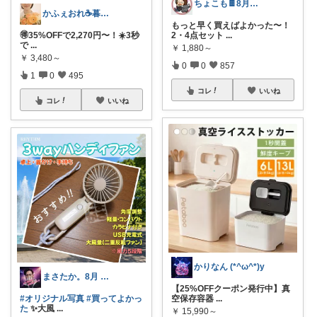
ちょこも🍫8月の推し♡お買物メモ
かふぇおれ☕暮らしを整える便利グッズ🍀
もっと早く買えばよかった〜！
🉐35%OFFで2,270円〜！☀️3秒
2・4点セット
...
で
...
￥
1,880～
￥
3,480～
0
0
857
1
0
495
コレ
いいね
コレ
いいね
かりなん (*^ω^*)y
まさたか。8月 7日の経由購入感謝🙏
【25%OFFクーポン発行中】真
#オリジナル写真
#買ってよかっ
空保存容器
...
た
✨大風
...
￥
15,990～