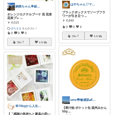
はやちゃん♡マラソン🛒✨❣️
納税ちゃん🌟経由購入★
ブラックボックスでソープフラ
オレンジカクテルブーケ 花 花束
ワーが引き立つ
...
花束プレ
...
￥
4,840
￥
4,015
0
0
4
ぽちまる
さんのコレ！
0
0
0
コレ
いいね
コレ
いいね
ume😳敏感肌👶🧴👗
🌸78kgから人生最後のダイエット挑戦
【果汁飴 ポケット缶 温州みかん
50g
...
【「感謝の気持ちと最高の思い