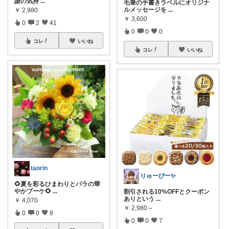
謝の気持
...
毛筆の手書きラベルにオリジナ
ルメッセージを
...
￥
2,980
￥
3,600
0
2
41
0
0
0
コレ
いいね
コレ
いいね
taorin
りゅーぴー✨
🌻夏を彩るひまわりとバラの華
やかブーケ🌻
...
割引される10%OFFとクーポン
ありという
...
￥
4,070
￥
2,980～
0
0
8
0
0
7