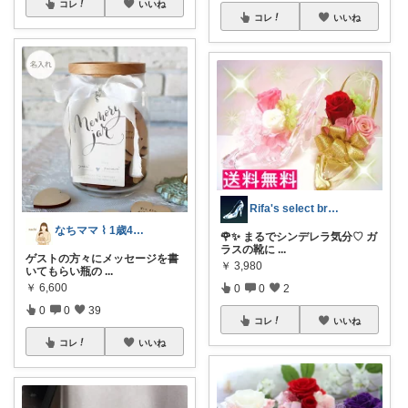
コレ
いいね
コレ
いいね
Rifa's select branch
なちママ ⌇ 1歳4歳ママ
🌹✨ まるでシンデレラ気分♡ ガ
ラスの靴に
...
ゲストの方々にメッセージを書
￥
3,980
いてもらい瓶の
...
￥
6,600
0
0
2
0
0
39
コレ
いいね
コレ
いいね