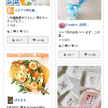
うさママ🏵️引越ギフト&ごみ箱＆収納
＼引越挨拶ギフトに／ 🏵️サラン
ラップとフ
...
Candy✨ご訪問・経由購入に日々感謝✨
￥
590～
2
0
471
〜〜 7月のお礼 〜〜 まず、この
度
...
￥
9,900
コレ
いいね
0
0
97
コレ
いいね
ぽちまる
5月20日に数あるroomの中か