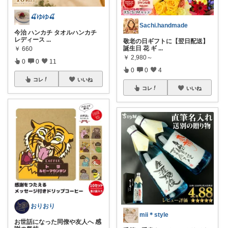
🍒ゆゆ🍒
Sachi.handmade
今治 ハンカチ タオルハンカチ
レディース
...
敬老の日ギフトに【翌日配送】
誕生日 花 ギ
...
￥
660
￥
2,980～
0
0
11
0
0
4
コレ
いいね
コレ
いいね
おりおり
mii＊style
お世話になった同僚や友人へ 感