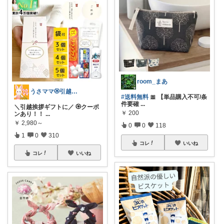
room_まあ
うさママ🏵️引越ギフト&ごみ箱＆収納
#送料無料
🎀 【単品購入不可/条
件要確
...
＼引越挨拶ギフトに／ 🏵️クーポ
￥
200
ンあり！！
...
￥
2,980～
0
0
118
1
0
310
コレ
いいね
コレ
いいね