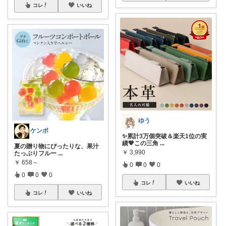
コレ
いいね
ゆう
ケンボ
✨累計3万個突破＆楽天1位の実
績💖この三角
...
夏の贈り物にぴったりな、果汁
￥
3,990
たっぷりフルー
...
￥
658～
0
0
0
0
0
0
コレ
いいね
コレ
いいね