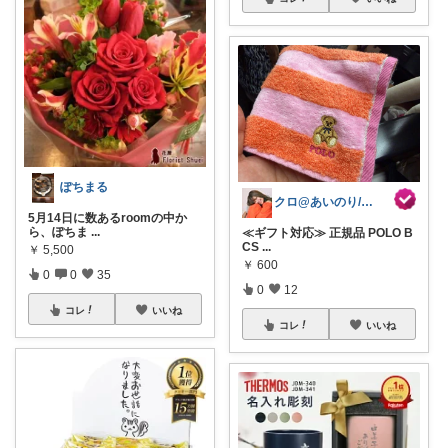
ぽちまる
クロ@あいのり/161cm 着痩せ命
5月14日に数あるroomの中か
ら、ぽちま
...
≪ギフト対応≫ 正規品 POLO B
CS
...
￥
5,500
￥
600
0
0
35
0
12
コレ
いいね
コレ
いいね