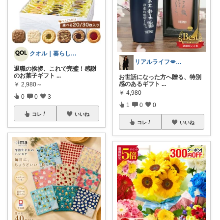
クオル｜暮らしの「質」爆上げ🈁
リアルライフ💋✨✨✨
退職の挨拶、これで完璧！感謝
のお菓子ギフト
...
お世話になった方へ贈る、特別
感のあるギフト
...
￥
2,980～
￥
4,980
0
0
3
1
0
0
コレ
いいね
コレ
いいね