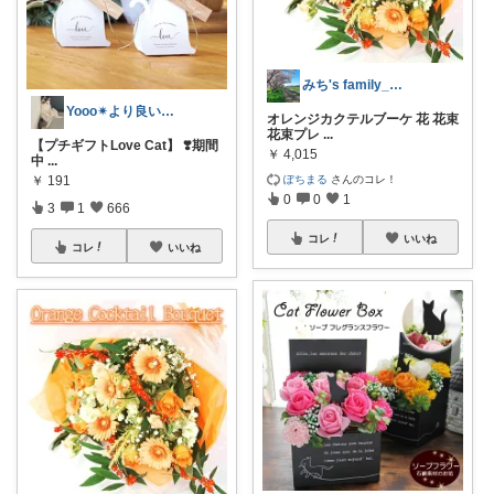
みち's family_暮らしroom♪
Yooo✴︎より良い暮らし✴︎
オレンジカクテルブーケ 花 花束
花束プレ
...
【プチギフトLove Cat】 ❣️期間
￥
4,015
中
...
ぽちまる
さんのコレ！
￥
191
0
0
1
3
1
666
コレ
いいね
コレ
いいね