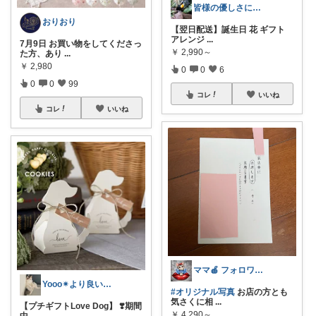
皆様の優しさに感謝です✨happyミルク
おりおり
【翌日配送】誕生日 花 ギフト
アレンジ
...
7月9日 お買い物をしてくださっ
￥
2,990～
た方、あり
...
￥
2,980
0
0
6
0
0
99
コレ
いいね
コレ
いいね
ママ🍎 フォロワーさんから買います
Yooo✴︎より良い暮らし✴︎
#オリジナル写真
お店の方とも
気さくに相
...
【プチギフトLove Dog】 ❣️期間
￥
4,290～