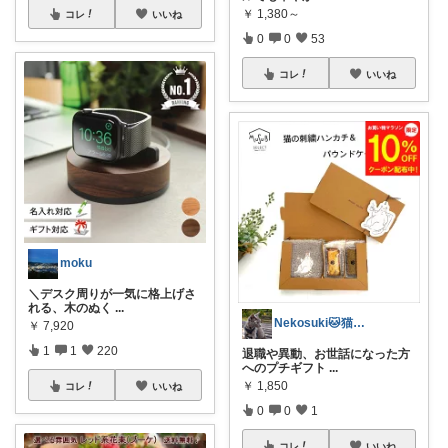
￥
1,380～
コレ
いいね
0
0
53
コレ
いいね
moku
＼デスク周りが一気に格上げさ
れる、木のぬく
...
Nekosuki🐱猫好きさんのへや
￥
7,920
1
1
220
退職や異動、お世話になった方
へのプチギフト
...
￥
1,850
コレ
いいね
0
0
1
コレ
いいね