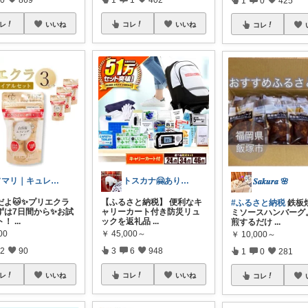
レ
いいね
コレ
いいね
コレ
ソマリ｜キュレルを全部揃えたよ✨見てね！
トスカナ🤗ありがとうございます💕
𝑺𝒂𝒌𝒖𝒓𝒂 🌸
だよ🐱✨プリエクラ
【ふるさと納税】 便利なキ
#ふるさと納税
鉄板
ずは7日間から✨お試
ャリーカート付き防災リュ
ミソースハンバーグ
ト！
...
ックを返礼品
...
煎するだけ
...
00
￥
45,000～
￥
10,000～
2
90
3
6
948
1
0
281
レ
いいね
コレ
いいね
コレ