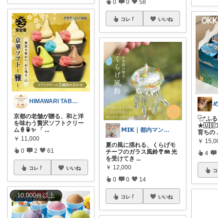
0
0
58
コレ
いいね
HIMAWARI TABLE🌼
京都の老舗が贈る、和と洋
⿻*ふ
を味わう贅沢ソフトクリー
★🇺
𝗠𝗜𝗞｜都内マンション
ム🍦🍵✨ 「
...
育ちの
￥
11,000
￥
15,
夏の風に揺れる、くらげモ
0
2
61
チーフのガラス風鈴🎐🪼 光
4
を受けてき
...
￥
12,000
コレ
いいね
コ
0
0
14
10,000
件
以上
コレ
いいね