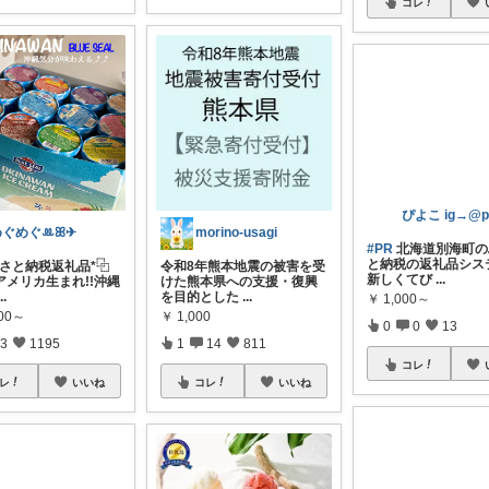
コレ
めぐめぐꔛꕤ✈︎
morino-usagi
るさと納税返礼品*⿻
令和8年熊本地震の被害を受
アメリカ生まれ!!沖縄
けた熊本県への支援・復興
#PR
北海道別海町の
...
を目的とした
...
と納税の返礼品シス
新しくてび
...
000～
￥
1,000
￥
1,000～
3
1195
1
14
811
0
0
13
レ
いいね
コレ
いいね
コレ