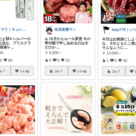
ソマリ｜キュレルを全部揃えたよ✨見てね！
生活改善マン
だよ🐱✨シルバーの
⚠️ 10月からルール変更 今の
今日はお刺身にしよ
上品な、プリエクラ
寄付額で申し込めるのは今
な、それともたこ焼き
美容液✨
...
だけか
...
そんなふうに
...
00
￥
8,000～
￥
13,000～
0
94
0
0
32
1
0
45
レ
いいね
コレ
いいね
コレ