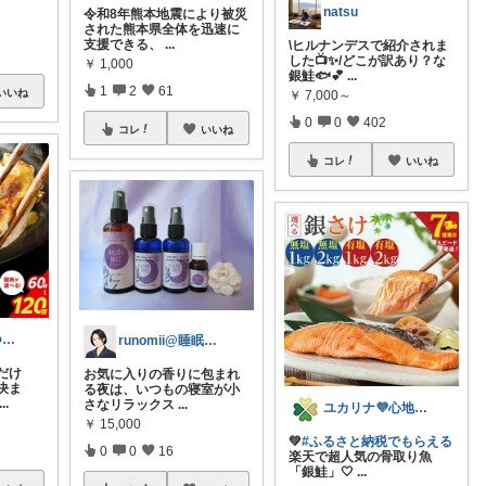
natsu
令和8年熊本地震により被災
された熊本県全体を迅速に
支援できる、
...
\ヒルナンデスで紹介されま
した📺✨/どこが訳あり？な
￥
1,000
銀鮭🐟💕
...
1
2
61
いいね
￥
7,000～
0
0
402
コレ
いいね
コレ
いいね
katy778｜いつも有難うございます✨
runomii@睡眠ラボ
だけ
お気に入りの香りに包まれ
決ま
る夜は、いつもの寝室が小
...
さなリラックス
...
ユカリナ💜心地よい暮らしナチュラル🌿
￥
15,000
💚
#ふるさと納税でもらえる
0
0
16
楽天で超人気の骨取り魚
「銀鮭」🤍
...