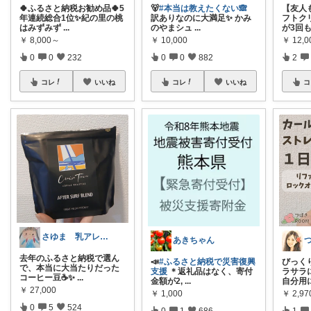
🍀ふるさと納税お勧め品🍀5
🐻
#本当は教えたくない🙈
【友人
年連続総合1位✨紀の里の桃
訳ありなのに大満足✨ かみ
フトク
はみずみず
...
のやまシュ
...
が3回
￥
8,000～
￥
10,000
￥
12,0
0
0
232
0
0
882
2
コレ
いいね
コレ
いいね
コ
さゆま 乳アレっ子ママ｜知育×子育てグッ
あきちゃん
去年のふるさと納税で選ん
📣
#ふるさと納税で災害復興
びっく
で、本当に大当たりだった
支援
＊返礼品はなく、寄付
ラサラ
コーヒー豆☕✨
...
金額が2,
...
自分用
￥
27,000
￥
1,000
￥
2,9
0
5
524
0
1
686
1