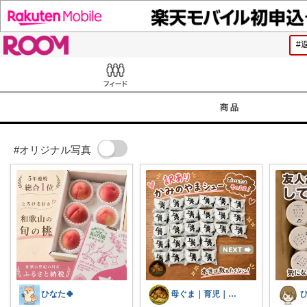
ROOM
Feed
商品
#オリジナル写真
ひなた🍀
母ぐま｜育児｜シンプルライフ｜朝コレ