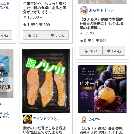
す
#ふる
年末年始や、ちょっと贅沢
️‍🔥バル
したい日の食卓にあると気
あらサト｜ワンオペ4児ママ👶
分が上がりそう
...
￥
15,000～
【🍺ふるさと納税で本麒麟
✨毎日の晩酌に】 仙台工場
1
0
309
産の本麒麟
...
￥
12,700
いいね
コレ
いいね
0
1
562
コレ
いいね
ぴえんちゃん🌼爆買い比較ママ
す
#ふる
 ﾌｪｲｼ
アイン✨ママと子供と食べ物と🍭
かぴ🐾
脂がのった香ばしさと程よ
【ふるさと納税】🍇山梨県
い甘塩仕立てがたまらな
自慢の大粒で種なし！甘み