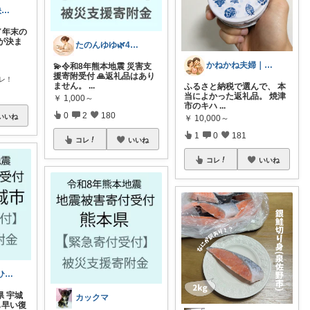
モン🐈猫との快適な暮らし
／年末の
が決ま
たのんゆゆ🌿4日感謝です💐
かねかね夫婦｜生活費を下げる楽天ROOM
💫令和8年熊本地震 災害支
援寄附受付 🙏返礼品はあり
レ！
ません。
...
ふるさと納税で選んで、 本
当によかった返礼品。 焼津
￥
1,000～
市のキハ
...
0
2
180
いいね
￥
10,000～
1
0
181
コレ
いいね
コレ
いいね
氷河 期世代（ひょうが きせよ）感謝♡
県 宇城
カックマ
も早い復