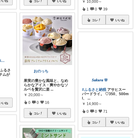
いいね
コレ
いいね
￥
10,000～
1
0
39
コレ
いいね
ぴよこ ig→@piyoko_coop
おのっち
ふるさ
果実の豊かな風味と、なめ
テムが
らかなアイス・爽やかなソ
ルベを贅沢に楽
...
𝑺𝒂𝒌𝒖𝒓𝒂 🌸
￥
20,000～
#ふるさと納税
アサヒスー
0
0
16
パードライ。 ♡350、500m
l、
...
いいね
コレ
いいね
￥
14,900～
0
0
71
コレ
いいね