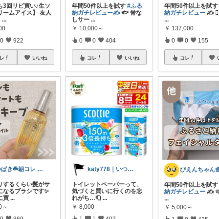
も3回リピ買い♪生ソ
年間50件以上を試す
#ふる
年間50件以上を試
リームアイス】 友人
納ガチレビュー✍️
🐟 骨な
納ガチレビュー
✍️ ❤
も
...
しサー
...
...
00
￥
10,000～
￥
137,000
0
922
0
0
404
0
0
155
レ
いいね
コレ
いいね
コレ
つばき☘️朝コレ 家事・育児・仕事を楽に
katy778｜いつも有難うございます✨
りするくらい髪がサ
トイレットペーパーって、
年間50件以上を試
になるブラシです✨️
気づくと買いに行くのを忘
納ガチレビュー
✍️ 
に買
...
れがち…🧻
...
...
70～
￥
8,000
￥
5,000～
0
869
1
1
402
1
0
425