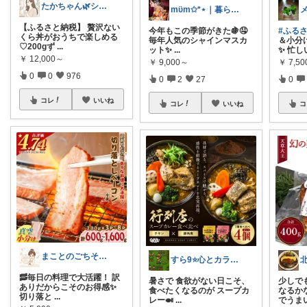
たかちゃん🌿シンプルで心地よい暮らし
mϋm✩*⋆｜暮らしに寄り添うもの
【ふるさと納税】 贅沢ない
今年もこの季節がきた🍇🤤
#ふる
くら丼がおうちで楽しめる
毎年人気のシャインマスカ
＆小分
♡200gず
...
ット✨
...
✨ 忙し
￥
12,000～
￥
9,000～
￥
7,5
0
0
976
0
2
27
0
コレ
いいね
コレ
いいね
コ
まことのごちそうセレクト
すら9⭐️心とカラダを満たす美味しいもの
🥓毎日の料理で大活躍！ 訳
暑さで 食欲がない日こそ、
少しで
ありだからこそのお得感✨
食べたくなるのが スープカ
なるか
切り落と
...
レー🍛
...
でうま