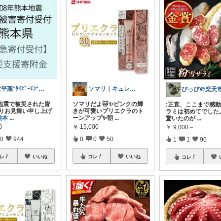
太平燕*ﾀｲﾋﾟｰｴﾝ*熊本は負けんバイ
ソマリ｜キュレルを全部揃えたよ✨見てね！
ぴっぴ＠楽天
地震で被災された皆
ソマリだよ🐱✨ピンクの輝
:正直、ここまで感
よりお見舞い申し上げ
きが可愛いプリエクラのト
ラミは初めてでした
熊本
...
ーンアップ✨朝
...
驚いたのが
...
0
￥
15,000
￥
9,000～
0
944
0
0
50
1
1
90
レ
いいね
コレ
いいね
コレ