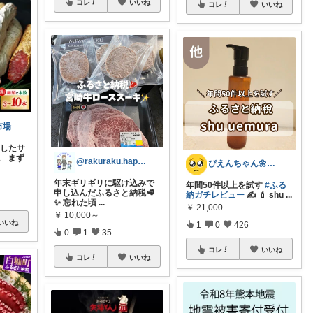
コレ
いいね
コレ
いいね
市場
動したサ
。 まず
@rakuraku.happy.mama
ぴえんちゃん🌼爆買い比較ママ
年末ギリギリに駆け込みで
年間50件以上を試す
#ふる
申し込んだふるさと納税🥩
納ガチレビュー
✍️ 💄 shu
...
✨ 忘れた頃
...
￥
21,000
￥
10,000～
いいね
1
0
426
0
1
35
コレ
いいね
コレ
いいね