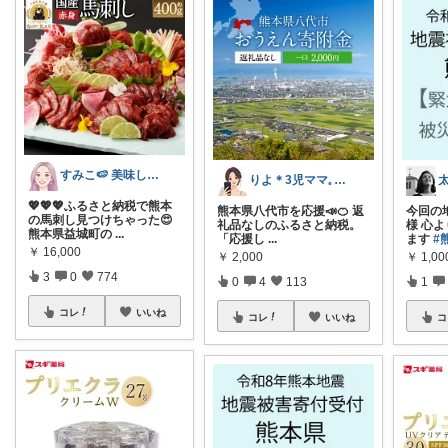
すみこ🍉 美味しいものたくさん🍧
りよ＊3児ママ𓈒 𓏸 𓐍
💖💖💖ふるさと納税で熊本
熊本県八代市を応援📣🍊 返
今回の
の馬刺し見つけちゃった😍
礼品なしのふるさと納税。
様 心
熊本県益城町の
...
「応援し
...
ます
#
￥
16,000
￥
2,000
￥
1,00
3
0
774
0
4
113
1
コレ
いいね
コレ
いいね
コ