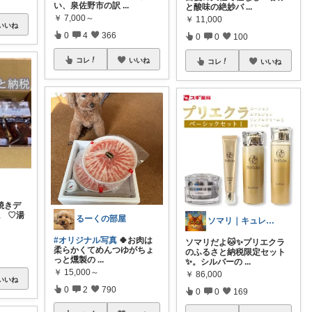
い、泉佐野市の訳
...
と酸味の絶妙バ
...
￥
7,000～
￥
11,000
いいね
0
4
366
0
0
100
コレ
いいね
コレ
いいね
焼きデ
。 ♡湯
るーくの部屋
ソマリ｜キュレルを全部揃えたよ✨見てね！
#オリジナル写真
🍀お肉は
ソマリだよ🐱✨プリエクラ
柔らかくてめんつゆがちょ
のふるさと納税限定セット
っと燻製の
...
✨。シルバーの
...
￥
15,000～
￥
86,000
いいね
0
2
790
0
0
169