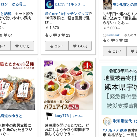
メロン ゆる母ごはん
𝚋𝚕𝚖𝚗･*☽キッチングッズ
さと納税
カット済み
#𝚋𝚕𝚖𝚗･*☽キッチングッズ
P
＼5千円〜選べる！
けで使いやすい鶏肉
10倍🌟私は、軽さ重視で選
駆け込みで「返礼品
い
...
び
...
らない」とお
...
00～
￥
1,870
￥
5,000～
Nekosuk
...
さんのコ
0
64
0
0
23
0
0
30
レ
いいね
コレ
いいね
コレ
北海道⛄️ゆうと
katy778｜いつも有難うございます✨
も熊本の復興支援に
冷凍庫を開けるたびに、ど
な？ 鳥のたたきマジ
れにしようか迷う時間まで
#ふるさと納税
熊本
いで
...
楽しくなりそう
...
市 返礼品なし 一日