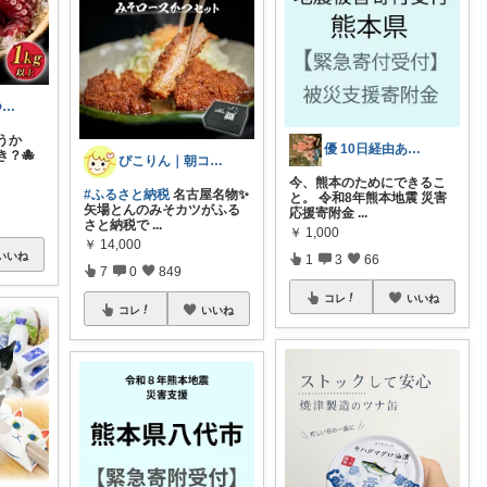
katy778｜いつも有難うございます✨
うか
優 10日経由ありがとうございます
？🐙
ぴこりん｜朝コレ｜良いものを長く🌿
今、熊本のためにできるこ
#ふるさと納税
名古屋名物✨
と。 令和8年熊本地震 災害
矢場とんのみそカツがふる
応援寄附金
...
さと納税で
...
￥
1,000
￥
14,000
いいね
1
3
66
7
0
849
コレ
いいね
コレ
いいね