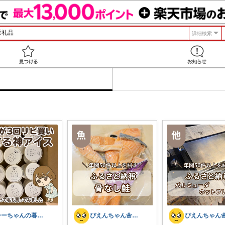
詳細検索
見つける
ひーちゃんの暮らしと服ROOM🌷
ぴえんちゃん🌼爆買い比較ママ