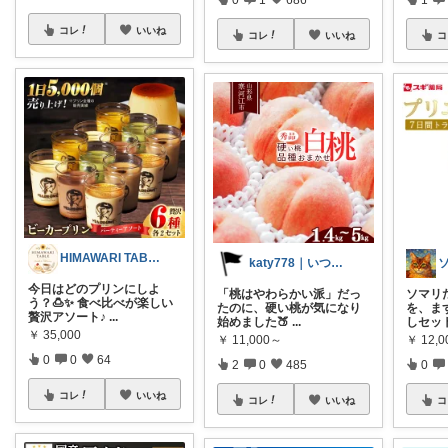
コレ
いいね
コレ
いいね
コ
HIMAWARI TABLE🌼
katy778｜いつも有難うございます✨
今日はどのプリンにしよ
「桃はやわらかい派」だっ
ソマリ
う？🍮✨ 食べ比べが楽しい
たのに、硬い桃が気になり
を、ま
贅沢アソート♪
...
始めました🍑
...
しセッ
￥
35,000
￥
11,000～
￥
12,0
0
0
64
2
0
485
0
コレ
いいね
コレ
いいね
コ