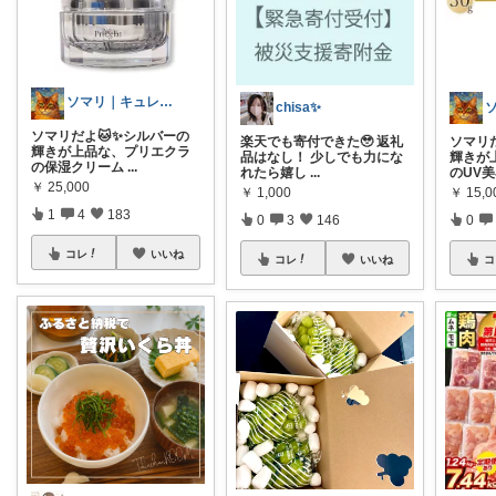
ソマリ｜キュレルを全部揃えたよ✨見てね！
chisa✨
ソマリだよ🐱✨シルバーの
楽天でも寄付できた🥹 返礼
ソマリ
輝きが上品な、プリエクラ
品はなし！ 少しでも力にな
輝きが
の保湿クリーム
...
れたら嬉し
...
のUV
￥
25,000
￥
1,000
￥
15,0
1
4
183
0
3
146
0
コレ
いいね
コレ
いいね
コ