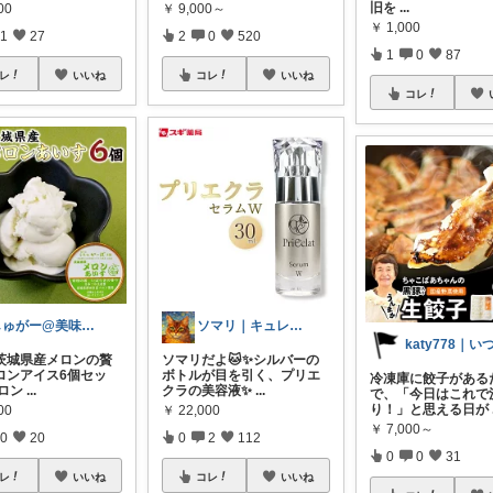
旧を
...
00
￥
9,000～
￥
1,000
1
27
2
0
520
1
0
87
レ
いいね
コレ
いいね
コレ
しゅがー@美味しいスイーツや雑貨紹介
ソマリ｜キュレルを全部揃えたよ✨見てね！
茨城県産メロンの贅
ソマリだよ🐱✨シルバーの
ロンアイス6個セッ
ボトルが目を引く、プリエ
冷凍庫に餃子がある
メロン
...
クラの美容液✨
...
で、「今日はこれで
り！」と思える日が
00
￥
22,000
￥
7,000～
0
20
0
2
112
0
0
31
レ
いいね
コレ
いいね