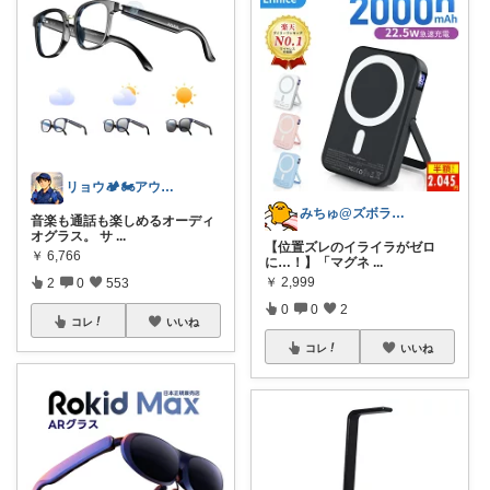
リョウ🏕️🏍️アウトドア・バイク
みちゅ@ズボラなアラサー女
音楽も通話も楽しめるオーディ
オグラス。 サ
...
【位置ズレのイライラがゼロ
￥
6,766
に…！】「マグネ
...
￥
2,999
2
0
553
0
0
2
コレ
いいね
コレ
いいね