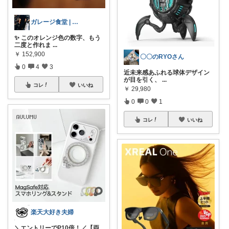
ガレージ食堂 | 開業準備中
✨ このオレンジ色の数字、もう
二度と作れま
...
￥
152,900
〇〇のRYOさん
0
4
3
​近未来感あふれる球体デザイン
が目を引く、
...
コレ
いいね
￥
29,980
0
0
1
コレ
いいね
楽天大好き夫婦
＼エントリーでP10倍！／【両