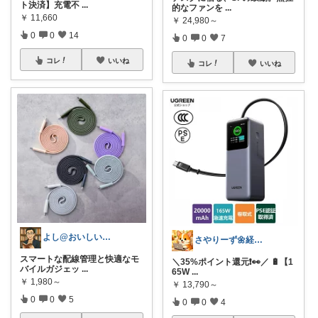
ト決済】充電不
...
的なファンを
...
￥
11,660
￥
24,980～
0
0
14
0
0
7
コレ
いいね
コレ
いいね
よし@おいしいもの大好き
さやりーず🌼経由購入ありがとう
スマートな配線管理と快適なモ
＼35%ポイント還元❗️👀／ 🔋【1
バイルガジェッ
...
65W
...
￥
1,980～
￥
13,790～
0
0
5
0
0
4