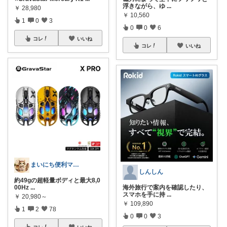
浮きながら、ゆ
...
￥
28,980
￥
10,560
1
0
3
0
0
6
コレ
いいね
コレ
いいね
まいにち便利マーケット
しんしん
約49gの超軽量ボディと最大8,0
00Hz
...
海外旅行で案内を確認したり、
スマホを手に持
...
￥
20,980～
￥
109,890
1
2
78
0
0
3
コレ
いいね