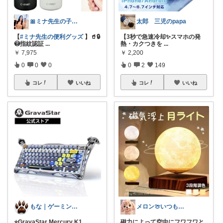
🎀ミナ先生の子育てグッズ⸜🌷︎⸝‍
太郎 三児のpapa
【
#ミナ先生の便利グッズ
】🥤🔒
【3秒で急速冷却✨スマホの発
😳指紋認証
...
熱・カクつきを
...
￥
7,975
￥
2,200
0
0
0
0
2
149
コレ
いいね
コレ
いいね
もな｜ゲーミング×デスク周り
メロン🍈いつも感謝様✨️
⭐GravaStar Mercury K1
...
磁力によって空中にフワフワと