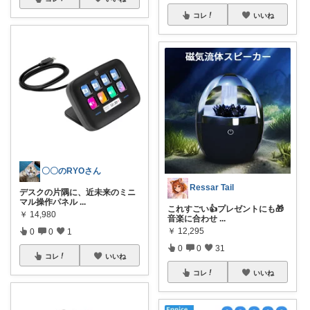
コレ
いいね
〇〇のRYOさん
Ressar Tail
デスクの片隅に、近未来のミニ
マル操作パネル
...
これすごい👍プレゼントにも🎁
￥
14,980
音楽に合わせ
...
￥
12,295
0
0
1
0
0
31
コレ
いいね
コレ
いいね