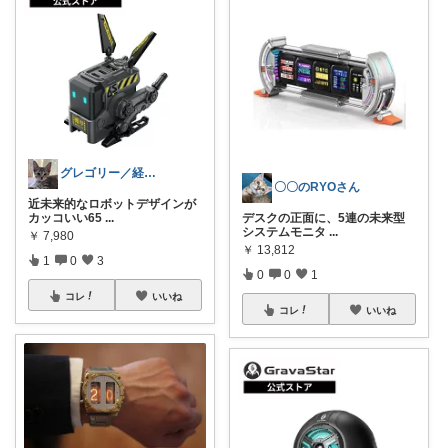
グレゴリー／経由購入感謝です💕
〇〇のRYOさん
近未来的なロボットデザインが
カッコいい65
...
デスクの正面に、5連の未来型
システムモニタ
...
￥
7,980
￥
13,812
1
0
3
0
0
1
コレ
いいね
コレ
いいね