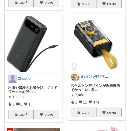
コレ
いいね
コレ
いいね
まいにち便利マーケット
Chucho
スケルトンデザインが近未来的
出張や普段のお出かけ、ノマド
でかっこいい5
...
ワークの心強い
...
￥
7,480
￥
10,300
1
11
374
0
0
1
コレ
いいね
コレ
いいね