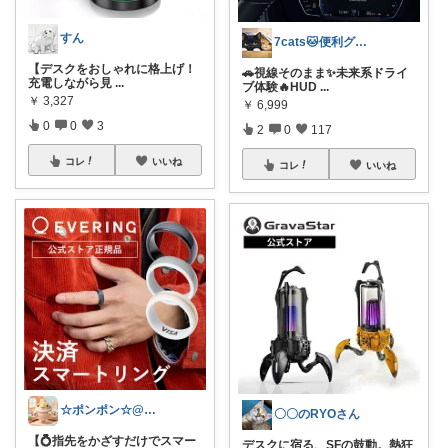
すん
7cats🐱便利グッズで快適に悩み解決
【デスクをおしゃれに格上げ！
🚗視線そのまま✨未来系ドライ
充電しながら見
...
ブ体験🔥HUD
...
￥
3,327
￥
6,999
0
0
3
2
0
117
コレ
いいね
コレ
いいね
☆ポンポン☆@ガジェット＆暮らし
〇〇のRYOさん
【💍指先をかざすだけでスマー
デスクに宿る、SFの鼓動。熱狂