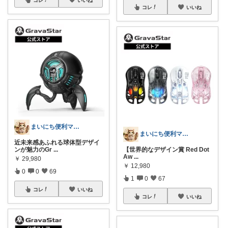
コレ
いいね
まいにち便利マーケット
まいにち便利マーケット
近未来感あふれる球体型デザイ
ンが魅力のGr
...
【世界的なデザイン賞 Red Dot
Aw
...
￥
29,980
￥
12,980
0
0
69
1
0
67
コレ
いいね
コレ
いいね