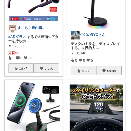
まこら｜経由購入ありがとうございます✨
〇〇のRYOさん
#ARグラス
まるで大画面シアタ
ーを持ち歩
...
デスクの主役を、ディスプレイ
￥
59,800
する。世界的人
...
売切れ
￥
18,348
0
0
36
0
0
5
コレ
いいね
コレ
いいね