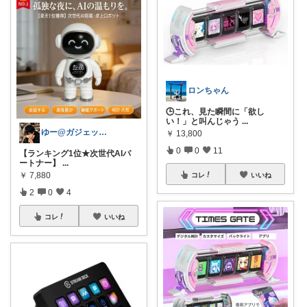
ロンちゃん
🕒これ、見た瞬間に「欲し
い！」と叫んじゃう
...
ゆー@ガジェットROOM
￥
13,800
0
0
11
【ランキング1位★次世代AIパ
ートナー】
...
￥
7,880
コレ
いいね
2
0
4
コレ
いいね