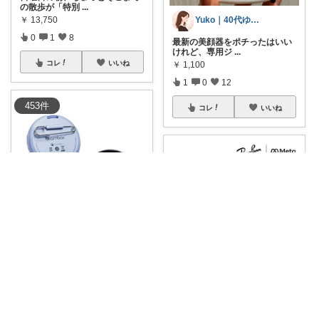
の散歩が「特別
...
￥
13,750
Yuko｜40代ゆる美容🌸
0
1
8
最新の美顔器をポチったはいい
けれど、専用ジ
...
コレ
いいね
￥
1,100
1
0
12
453
件
コレ
いいね
yaoyorozuya
Beambox Niji Badge Bl
...
￥
3,980
masaじい
0
0
2
＼「ただのサングラスはもう古
い！」 「近未
...
コレ
いいね