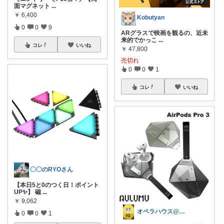
面マグネット
...
￥
6,400
Kobutyan
0
0
9
ARグラスで映画を観るの、近未
来的でかっこ
...
コレ
いいね
￥
47,800
売切れ
0
0
1
コレ
いいね
〇〇のRYOさん
【本日5と0のつく日！ポイント
UP✨】 磁
...
￥
9,062
オペラハウス@人生100年時代
0
0
1