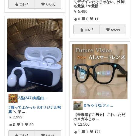
＼デザインだけじゃない、性能
コレ
いいね
も最強！✨最新
...
￥
5,490
0
0
11
コレ
いいね
2品(247)🌼経由購入感謝です🌼
まちゃうな/フォロワー様から購入
#買ってよかった
#オリジナル写
真
＼ 楽
...
【未来感すご😳✨】 これ、ただ
￥
2,999
のメガネじゃ
...
￥
12,500
0
1
50
1
1
171
コレ
いいね