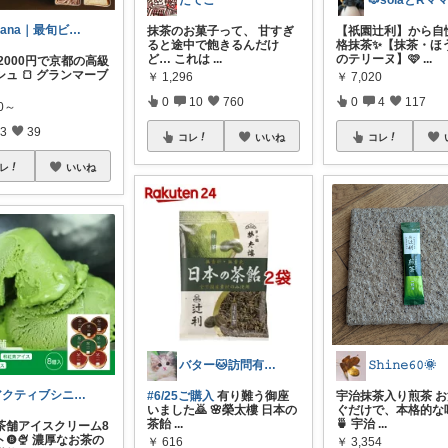
たてこ
⁠Mana｜最旬ビューティーカタログ✨
抹茶のお菓子って、 甘すぎ
【祇園辻利】から自
ると途中で飽きるんだけ
格抹茶✨【抹茶・ほ
ど… これは
...
のテリーヌ】🩷
...
2000円で京都の高級
ュ 🍞 グランマーブ
￥
1,296
￥
7,020
0
10
760
0
4
117
00～
3
39
コレ
いいね
コレ
レ
いいね
バター🐱訪問有難うございます💕
𝚂𝚑𝚒𝚗𝚎𝟼𝟶🌞
アクティブシニア生活☯️sheng
#6/25ご購入
有り難う御座
宇治抹茶入り煎茶 
いました🙇 🌸榮太樓 日本の
ぐだけで、本格的な
茶飴
...
🍵 宇治
...
利茶舗アイスクリーム8
❽🍨 濃厚なお茶の
￥
616
￥
3,354