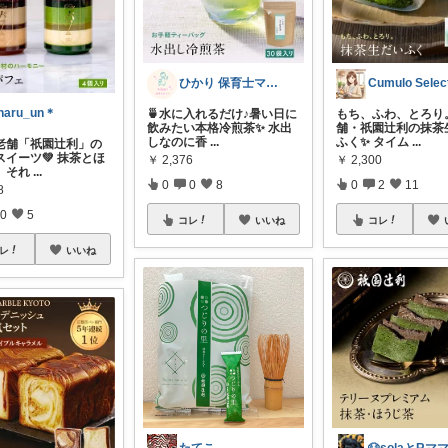
ひかり 保育士ママのベビー＆キッズ用品
Cumulo Selec
haru_un＊
🍵水に入れるだけ♪暑い日に
もち、ふわ、とろり
飲みたい本格冷煎茶✨ 水出
舗・祇園辻利の抹茶
しなのに香
...
ふく✨ タイム
...
老舗「祇園辻利」の
スイーツ💚 抹茶とほ
￥
2,376
￥
2,300
、それ
...
0
0
8
0
2
11
8
0
5
コレ
いいね
コレ
レ
いいね