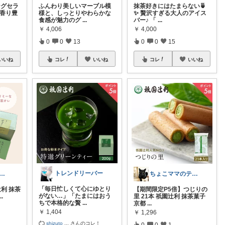
グセラ
ふんわり美しいマーブル模
抹茶好きにはたまらない🍵
 香り豊
様と、しっとりやわらかな
✨ 贅沢すぎる大人のアイス
食感が魅力のグ
...
バー♪ 「
...
￥
4,006
￥
4,000
0
0
13
0
0
15
いいね
コレ
いいね
コレ
いいね
トレンドリーバー
さ⌇もっと自分を好きになる『暮らし』
ちょこママのティールーム 訪問感謝！
「毎日忙しくて心にゆとり
辻利 抹茶
【期間限定P5倍】つじりの
がない…」「たまにはおう
...
里 21本 祇園辻利 抹茶菓子
ちで本格的な贅
...
京都
...
￥
1,404
￥
1,296
shizuto
...
さんのコレ！
0
0
1