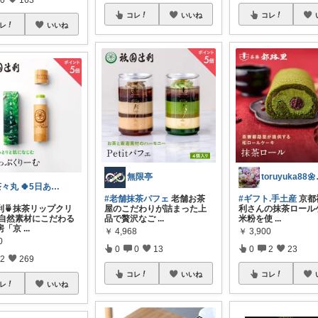
コレ
いいね
コレ
レ
いいね
無限亭
toru
茶々丸 🍀5日ありがとう💞💞
#老舗抹茶パフェ
老舗お茶
#ギフト.手土産
京都
利🍵抹茶リップクリ
屋のこだわりが詰まった上
利さんの抹茶ロール
 自然素材にこだわる
品で贅沢なご
...
米粉を使
...
房「京
...
￥
4,968
￥
3,900
0
0
0
13
0
2
23
2
269
コレ
いいね
コレ
レ
いいね