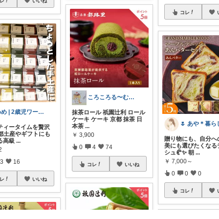
レ
いいね
コレ
ころころる〜む✨経由購入感謝です✨
めめ | 2歳児ワーママ🫧
抹茶ロール 祇園辻利 ロール
ケーキ ケーキ 京都 抹茶 日
本茶
...
ティータイムを贅沢
京都土産やギフトにも
￥
3,900
贈り物にも、自分へ
る高級
...
美にも選びたくなる
0
4
74
2
シュ🥐✨ 朝
...
￥
7,000～
3
16
コレ
いいね
0
0
0
レ
いいね
コレ