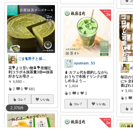
コ
ごま🐈男子と保護猫のママ🐈
oyumam_53
花💐より甘い物🍵💐老舗辻
利コラボ＆抹茶量3倍👀抹茶
🧋 カフェ代を節約しながら
好きなお母さ
...
おうちで本格ドリンクが楽
毎日の
しめるよう
...
に✨ 
￥
4,680～
喜ばれ
￥
1,404
2
0
681
￥
3,40
0
0
3
0
コレ
いいね
コレ
いいね
2,376
件
コ