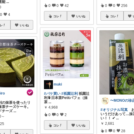
堪能
...
0
0
42
0
0
256
0
0
4
コレ
いいね
コレ
レ
いいね
muki
oiro
#パケ買い
#祇園辻利
祇園辻
利🍵日本茶Petitパフェ（抹
茶
...
利の抹茶を使ったリ
抹茶チーズケーキ。
￥
4,968
#オリジナル写真
お
ドチーズ
...
いうだけあって…抹
0
0
2
80～
い！！ ✔
...
￥
2,681
25
コレ
いいね
0
0
28