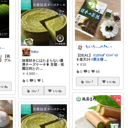
ちいろ𓂃𓂂𖡼.𖤣𖥧𓈒◌܀
みぃまよ🌻暮らしを楽しむ
fuku
【DEAL】
#10%ﾎﾟｲﾝﾄﾊﾞｯｸ
り 【祇
🌷楽天24
#榮太樓
...
】 グル
抹茶好きにはたまらない濃
厚チーズケーキ🍵 京都・祇
￥
616
園辻利との
...
0
0
66
￥
4,680～
0
0
1
コレ
いいね
いいね
コレ
いいね