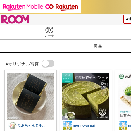
ROOM
Feed
商品
#オリジナル写真
なおちゃん🍄🌲好きなものに囲まれたい
morino-usagi
m