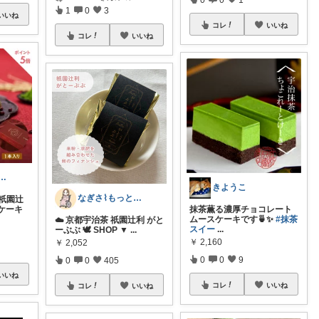
1
0
3
いいね
コレ
いいね
コレ
いいね
yuka88🌼素敵ホテルライク
きようこ
なぎさ⌇もっと自分を好きになる『暮らし』
祇園辻
ケーキ
抹茶薫る濃厚チョコレート
ムースケーキです🍵✨
#抹茶
☁️ 京都宇治茶 祇園辻利 がと
スイー
...
ーぶぶ 🕊️ SHOP ▼
...
￥
2,160
￥
2,052
0
0
9
0
0
405
いいね
コレ
いいね
コレ
いいね