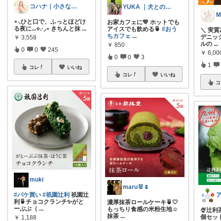
コハナ｜小さなごきげん
YUKA ｜犬との暮らし
⋆⸜ひと口で、ふっとほどけ
お家カフェに💚 ホットでも
る夜に...⟡.·⸝‍⋆ きちんと抹
...
アイスでも飲める🍵
#おう
＼ 実質
ちカフェ
...
デニッシ
￥
3,558
ルの
...
￥
850
0
0
245
￥
6,0
0
0
3
1
コレ
いいね
コレ
いいね
コ
muki
maru🐰🌷
#パケ買い
#祇園辻利
祇園辻
利🍵チョコクランチ✨がと
濃厚抹茶ロールケーキ🍵🤍
ーぶぶ（
...
もっちり食感の米粉生地☺️
🍨辻
抹茶
...
個セット
￥
1,188