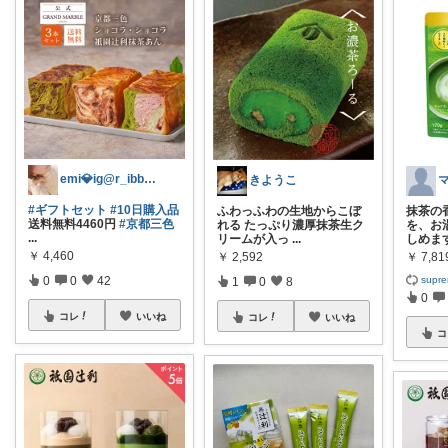
emi💎ig@r_ibbon_💍💎
きようこ
#ギフトセット
#10日購入品
ふわっふわの生地からこぼ
抹茶の
送料無料4460円
#京都三色
れる たっぷり濃厚抹茶生ク
を、お
...
リームが入っ
...
しめま
￥
4,460
￥
2,592
￥
7,81
supr
0
0
42
1
0
8
0
コレ
いいね
コレ
いいね
コ