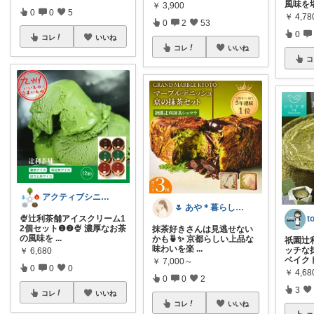
風味を
￥
3,900
0
0
5
￥
4,78
0
2
53
0
コレ
いいね
コレ
いいね
コ
アクティブシニア生活☯️sheng
🌷 あや＊暮らしとギフト
t
🍨辻利茶舗アイスクリーム1
2個セット❶❷🍨 濃厚なお茶
抹茶好きさんは見逃せない
の風味を
...
かも🍵✨ 京都らしい上品な
祇園辻
味わいを楽
...
ッチな
￥
6,680
ベイク
￥
7,000～
0
0
0
￥
4,6
0
0
2
3
コレ
いいね
コレ
いいね