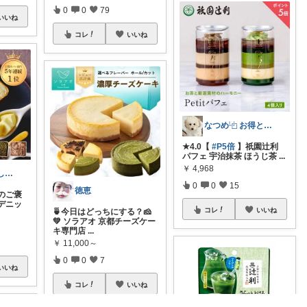
0
0
79
いいね
コレ
いいね
なつめ⿻ お得と洗練アイテム探し🐾
★4.0【
#P5倍
】祇園辻利
パフェ 宇治抹茶 ほうじ茶
...
￥
4,968
🌷 あや＊暮らしとギフト
0
0
15
徳恵
のご褒
デニッ
コレ
いいね
🍵今日はどっちにする？🧀
💚 ソラアオ 京都チーズケー
キ専門店
...
￥
11,000～
0
0
7
いいね
コレ
いいね