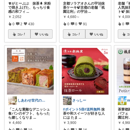
🍄がとーぶぶ 抹茶🌲 米粉
京都ソラアオさんの宇治抹
老舗「
で焼き上げた、もっちり食
茶ケーキ🍃京都の老舗「祇
人気抹
感の和フィ
...
園辻利」の宇治
...
ト🍃 
￥
2,052
￥
4,680～
￥
4,00
0
2
430
0
0
91
0
コレ
いいね
コレ
いいね
コ
しあわせ世代のおすすめ便
さっしー
m
「こんな素敵なデニッシュ
#ポイント5倍
#送料無料
抹
茶寮都
食パンのギフト、もらった
茶や和スイーツが好きな人
パフェ「
ら嬉しくなりま
...
には たま
...
園辻利
￥
4,460
￥
3,900
￥
4,96
0
0
10
0
2
16
0