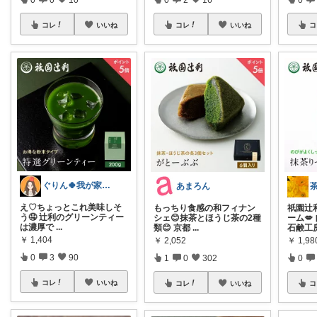
コレ
いいね
コレ
いいね
コ
ぐりん🍀我が家はこんな感じ
あまろん
え♡ちょっとこれ美味しそ
もっちり食感の和フィナン
祇園辻
う🤤 辻利のグリーンティー
シェ😊抹茶とほうじ茶の2種
ーム
は濃厚で
...
類😊 京都
...
石鹸工
￥
1,404
￥
2,052
￥
1,98
0
3
90
1
0
302
0
コレ
いいね
コレ
いいね
コ