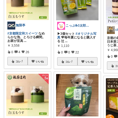
無限亭
こっぷ☕️3太郎ママ
c
#京都限定和スイーツ
なめ
▶︎3個セット
#オリジナル写
らかな泡、とろける瞬間。
真
💚毎年夏になると購入す
京都の
お家が至高
...
る 辻
...
日本茶
うじ茶
￥
3,558
￥
1,110
￥
4,96
0
4
26
0
0
22
0
コレ
いいね
コレ
いいね
コ