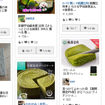
🐶solaとRママ🍀自分を愛でる空間
#パケ買い
#祇園辻利
祇園辻
利🍵とろける宇治抹茶あん
慢の本
✨抹茶生
...
うじ茶
￥
2,300
𝑺𝑴𝑰𝑳𝑬
0
0
5
京都宇治総本家 辻利【さら
コレ
いいね
っととける抹茶】309入 選
べる 数
...
いいね
￥
756～
0
0
13
コレ
いいね
tom
見つけてよかった😊 【期間
限定P5倍】がとーぶぶ フィ
お湯を注
ナンシェ
...
味わい
￥
302
かわせみ｜在宅ワーク暮らしグッズ