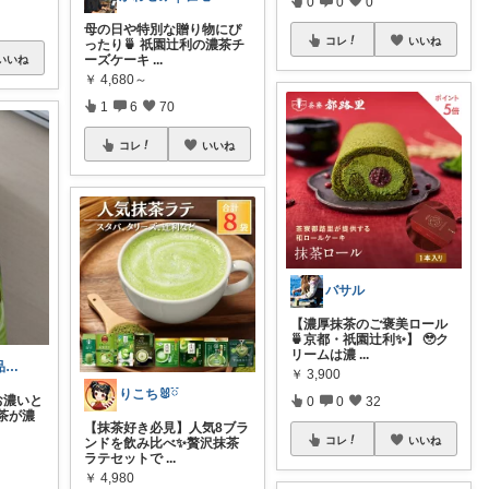
0
0
0
母の日や特別な贈り物にぴ
コレ
いいね
ったり🍵 祇園辻利の濃茶チ
ーズケーキ
...
いいね
￥
4,680～
1
6
70
コレ
いいね
バサル
【濃厚抹茶のご褒美ロール
🍵京都・祇園辻利✨】 🥹ク
リームは濃
...
〜MONOの珍品堂〜
￥
3,900
りこち🐰ྀི
濃いと
0
0
32
茶が濃
【抹茶好き必見】人気8ブラ
コレ
いいね
ンドを飲み比べ✨贅沢抹茶
ラテセットで
...
￥
4,980