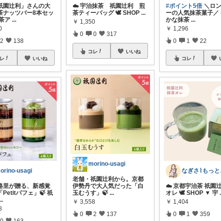
祇園辻利」さんの大
☁️ 宇治抹茶 祇園辻利 煎
#ポイント5倍
＼ロン
茶ナッツバー8本セッ
茶ティーバッグ 🕊️ SHOP
...
ーの人気抹茶菓子／
抹茶ア
...
かな抹茶
...
￥
1,350
0
￥
1,296
0
0
317
2
138
0
1
22
コレ
いいね
レ
いいね
コレ
morino-usagi
orino-usagi
なぎ
老舗・祇園辻利から。京都
路里が贈る、新感覚
伊勢丹で大人気だった「白
☁️ 京都宇治茶 祇園
Petitパフェ」🍃 祇
玉むうす」🍃
...
オレ 🕊️ SHOP ▼ 宇
...
￥
3,558
￥
1,404
8
0
2
137
0
1
359
0
163