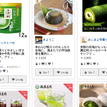
きようこ
マンマミーや
本わらび粉入りのもっちり
米粉の生地がもっち
香りとやさしい甘さ
生地に、 挽きたての宇治抹
園辻利 ロールケーキ
湯や牛乳で手軽に楽
茶を贅沢に
...
テンフリ
...
す。アイ
...
￥
2,916
￥
3,900
9
0
0
7
0
0
3
eme
...
さんのコレ！
0
1
コレ
いいね
コレ
レ
いいね