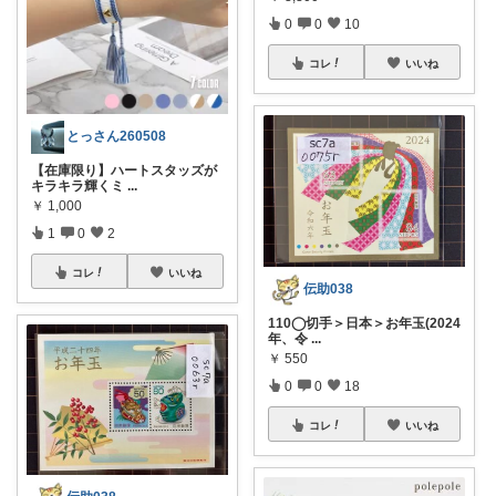
0
0
10
コレ
いいね
とっさん260508
【在庫限り】ハートスタッズが
キラキラ輝くミ
...
￥
1,000
1
0
2
コレ
いいね
伝助038
110◯切手＞日本＞お年玉(2024
年、令
...
￥
550
0
0
18
コレ
いいね