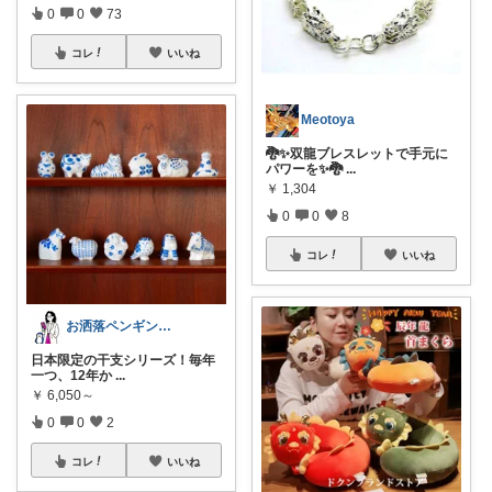
0
0
73
コレ
いいね
Meotoya
🐉✨双龍ブレスレットで手元に
パワーを✨🐉
...
￥
1,304
0
0
8
コレ
いいね
お洒落ペンギン🐧暮らし×ときめき
日本限定の干支シリーズ！毎年
一つ、12年か
...
￥
6,050～
0
0
2
コレ
いいね