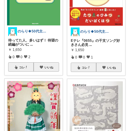
のらり🍀50代主婦のユル生活
のらり🍀50代主婦のユル生活
待ってた人、多いはず！ 待望の
Eテレ『0655』の干支ソング好
続編がついに
...
きさん必見
...
￥
1,650
￥
1,650
0
0
2
0
0
1
コレ
いいね
コレ
いいね