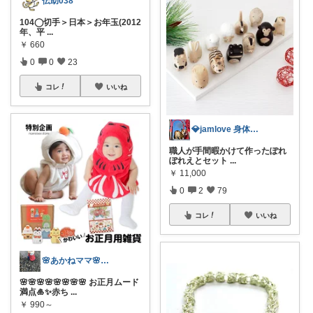
伝助038
104◯切手＞日本＞お年玉(2012
年、平
...
￥
660
0
0
23
コレ
いいね
💎jamlove 身体に優しく
職人が手間暇かけて作ったぽれ
ぽれえとセット
...
￥
11,000
0
2
79
コレ
いいね
🌸あかねママ🌸子育てグッズ
🌸🌸🌸🌸🌸🌸🌸🌸 お正月ムード
満点🎍✨赤ち
...
￥
990～