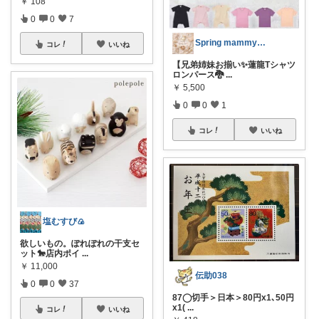
￥
108
0
0
7
Spring mammy👶🌸
コレ
いいね
【兄弟姉妹お揃い✨蓮龍Tシャツ
ロンパース🐉
...
￥
5,500
0
0
1
コレ
いいね
塩むすび🍙
欲しいもの。ぽれぽれの干支セ
ット🐎店内ポイ
...
￥
11,000
伝助038
0
0
37
87◯切手＞日本＞80円x1､50円
x1(
...
コレ
いいね