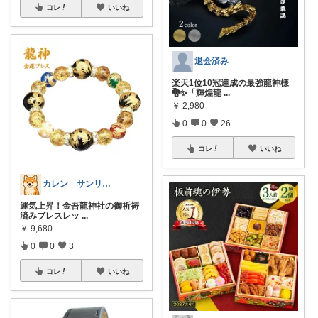
コレ
いいね
退会済み
楽天1位10冠達成の最強龍神様
🐉✨「輝煌龍
...
￥
2,980
0
0
26
コレ
いいね
カレン サンリオとディズニーが大好き
運気上昇！金吾龍神社の御祈祷
済みブレスレッ
...
￥
9,680
0
0
3
コレ
いいね