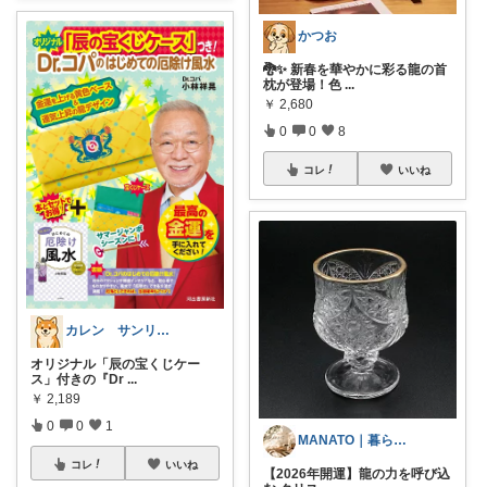
かつお
🐉✨ 新春を華やかに彩る龍の首
枕が登場！色
...
￥
2,680
0
0
8
コレ
いいね
カレン サンリオとディズニーが大好き
オリジナル「辰の宝くじケー
ス」付きの『Dr
...
￥
2,189
0
0
1
MANATO｜暮らしをちょっと上向きに。
コレ
いいね
【2026年開運】龍の力を呼び込