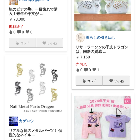
龍のピアス🐉、一目惚れで購
入！来年の干支が
...
￥
73,000
掲載終了
0
0
0
暮らしの引き出し
コレ
いいね
リサ・ラーソンの干支ドラゴン
は、陶器の質感
...
￥
7,150
売切れ
0
0
1
コレ
いいね
カゲロウ
リアルな龍のメタルパーツ！ 個
性的なネイル
...