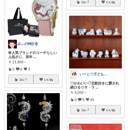
コレ
いいね
みぃの時計⌚
🌸人気ブランドのコーチらしい
上品さに、辰年
...
￥
21,900～
0
0
3
いーと♡子ども日用品/スイーツギフト/猫
コレ
いいね
♡かわいい♡北欧好きに愛され
続けるリサ・ラ
...
￥
6,050～
0
5
45
コレ
いいね