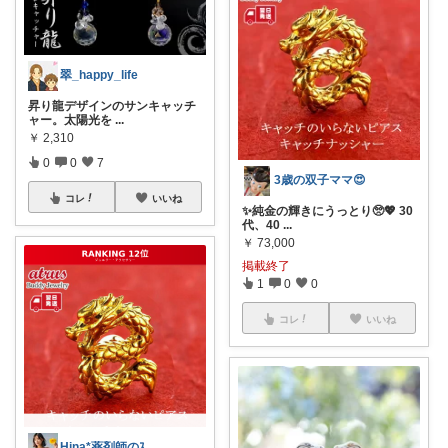
翠_happy_life
昇り龍デザインのサンキャッチ
ャー。太陽光を
...
￥
2,310
0
0
7
3歳の双子ママ😍
コレ
いいね
✨純金の輝きにうっとり🥺💖 30
代、40
...
￥
73,000
掲載終了
1
0
0
コレ
いいね
Hina*薬剤師のｽｽﾒ🫶ﾌｫﾛﾊﾞ✨