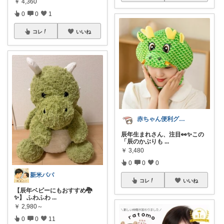
￥
4,360
0
0
1
コレ
いいね
赤ちゃん便利グッズ♡
辰年生まれさん、注目👀✨この
「辰のかぶりも
...
￥
3,480
0
0
0
新米パパ
コレ
いいね
【辰年ベビーにもおすすめ🐉
✨】 ふわふわ
...
￥
2,980～
0
0
11