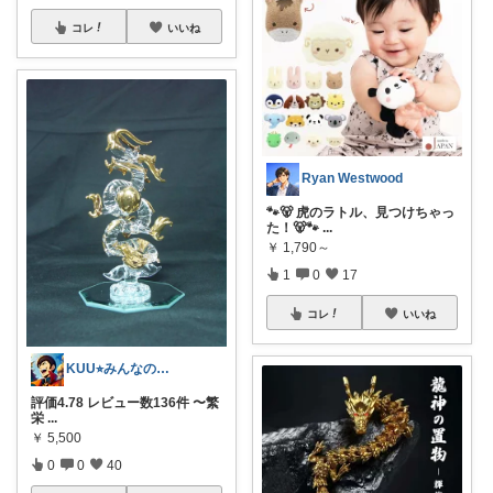
コレ
いいね
Ryan Westwood
🐾🐻 虎のラトル、見つけちゃっ
た！🐻🐾
...
￥
1,790～
1
0
17
コレ
いいね
KUU⭐︎みんなの部屋
評価4.78 レビュー数136件 〜繁
栄
...
￥
5,500
0
0
40