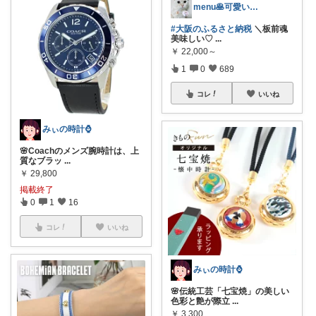
menu🥞可愛い🌼美味しい🍴便利☘
#大阪のふるさと納税
＼板前魂
美味しい♡
...
￥
22,000～
1
0
689
コレ
いいね
みぃの時計⌚
🌸Coachのメンズ腕時計は、上
質なブラッ
...
￥
29,800
掲載終了
0
1
16
コレ
いいね
みぃの時計⌚
🌸伝統工芸「七宝焼」の美しい
色彩と艶が際立
...
￥
3,300