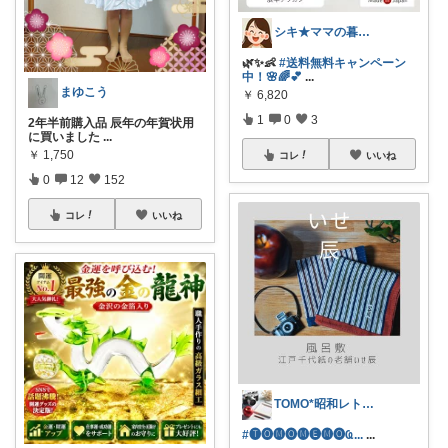
シキ★ママの暮らし、キッズ
🌿✨👶
#送料無料キャンペーン
中！🌸🌈💕
...
まゆこう
￥
6,820
1
0
3
2年半前購入品 辰年の年賀状用
に買いました
...
￥
1,750
コレ
いいね
0
12
152
コレ
いいね
TOMO*昭和レトロ 📷🍎
#🅣🅞🅜🅞🅜🅔🅜🅞︎︎︎︎Ҩ...
...