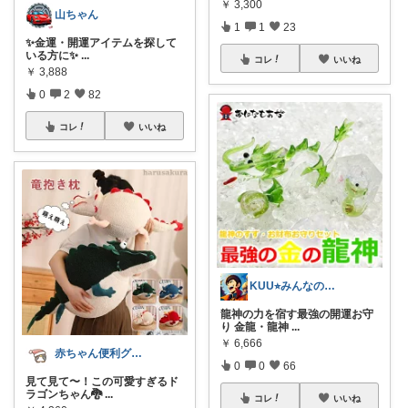
￥
3,300
山ちゃん
1
1
23
✨金運・開運アイテムを探して
いる方に✨
...
コレ
いいね
￥
3,888
0
2
82
コレ
いいね
KUU⭐︎みんなの部屋
龍神の力を宿す最強の開運お守
り 金龍・龍神
...
￥
6,666
赤ちゃん便利グッズ♡
0
0
66
見て見て〜！この可愛すぎるド
ラゴンちゃん🐉
...
コレ
いいね