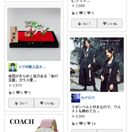
む クリス
...
￥
2,888
0
2
0
コレ
いいね
コヴ＠購入品オリ写_四毒抜き
金箔がきらめく迫力ある「金の
玉龍」ガラス置
...
￥
2,970
0
0
5
カゲロウ
コレ
いいね
リボンベルト付きなので、ウエ
ストを締めてカ
...
￥
6,980
0
0
16