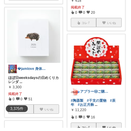
￥
418
掲載終了
0
0
20
コレ
いいね
💎jamlove 身体に優しく
ほぼ日weeksdaysの日めくりカ
レンダ
...
￥
3,300
アプラーⓂ️ご購入ありがとうございます♪
掲載終了
0
0
51
#陶器製
#干支の置物
#辰
年
#お正月飾
...
3,325
件
￥
11,220
コレ
いいね
0
0
16
コレ
いいね