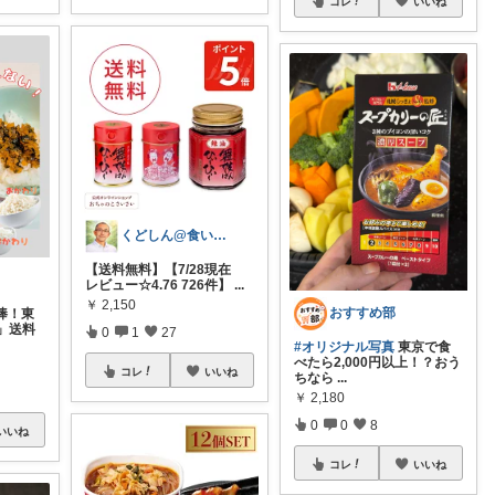
コレ
いいね
くどしん@食いしん坊健康オタク
【送料無料】【7/28現在
レビュー☆4.76 726件】
...
￥
2,150
おすすめ部
棒！東
g」送料
0
1
27
#オリジナル写真
東京で食
べたら2,000円以上！？おう
コレ
いいね
ちなら
...
￥
2,180
0
0
8
いいね
コレ
いいね