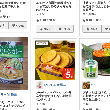
𝐹𝑎𝑣𝑜𝑟𝑖𝑡𝑒 ✨夜食にも食
30%オフ 話題の麻辣湯がお
【激ウマ：具剤入り
なる激辛寒天ら
...
うちで楽しめる🌶️ もちもち
もの好きにはたまらな
のさつ
...
海底撈
...
0
￥
4,515
￥
1,480～
0
12
1
2
96
0
0
8
レ
いいね
コレ
いいね
コレ
なしえる |乾涸びたマーメイド
キイ
🎶📣🐟‿︵🐟➰🐟‿︵🐟🫧
プチッとはじけて、
もりーた| 経由購入感謝です❣
辛党にはたまらない刺激的
の刺激がアクセント
なおいしさ
...
岡のお土産に
...
のあるグリーンカレ
￥
486
￥
594
🍛 ココナッツのコク
イス
...
0
0
82
0
0
2