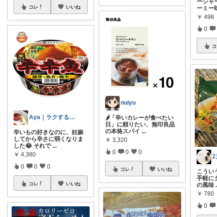
ーシャ
コレ
いいね
ーミー味
￥
498
0
コ
nuiyu
Aya｜ラクする子育て×暮らし
🌶️「辛いカレーが食べたい
日」に頼りたい、無印良品
の本格スパイ
...
辛いもの好きなのに、妊娠
してから辛さに弱くなりま
￥
3,320
した😂 それで
...
0
0
0
￥
4,380
0
0
0
コレ
いいね
こういう
手軽にタ
コレ
いいね
の風味
￥
780
0