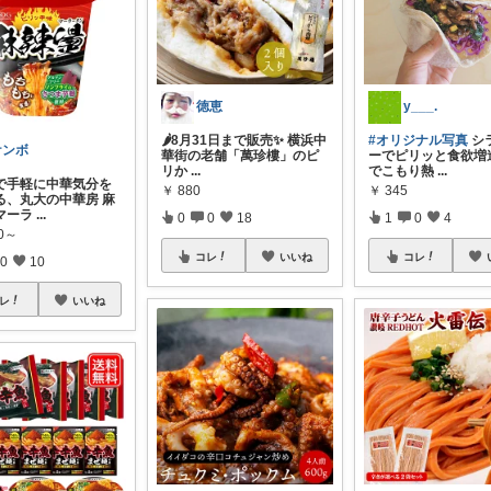
徳恵
y___.
🌶️8月31日まで販売✨ 横浜中
#オリジナル写真
シ
ケンボ
華街の老舗「萬珍樓」のピ
ーでピリッと食欲増
リか
...
でこもり熱
...
で手軽に中華気分を
￥
880
￥
345
る、丸大の中華房 麻
マーラ
...
0
0
18
1
0
4
80～
コレ
いいね
コレ
0
10
レ
いいね