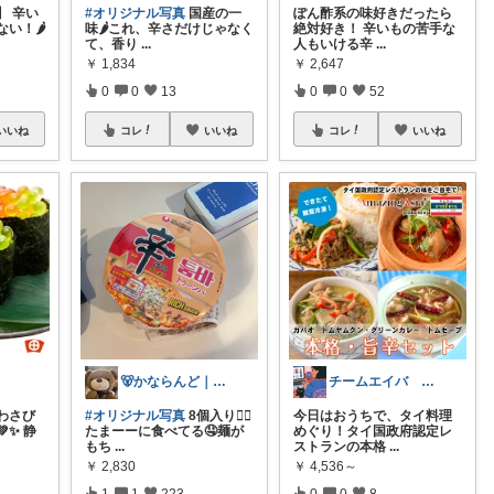
】 辛い
#オリジナル写真
国産の一
ぽん酢系の味好きだったら
い！🌶️
味🌶️これ、辛さだけじゃなく
絶対好き！ 辛いもの苦手な
て、香り
...
人もいける辛
...
￥
1,834
￥
2,647
0
0
13
0
0
52
いいね
コレ
いいね
コレ
いいね
🐻かならんど｜プレママ🌼✨
チームエイバ ＠QOL
わさび
#オリジナル写真
8個入り❤️‍🔥
今日はおうちで、タイ料理
✨ 静
たまーーに食べてる🤤麺が
めぐり！タイ国政府認定レ
もち
...
ストランの本格
...
￥
2,830
￥
4,536～
1
1
223
0
0
8