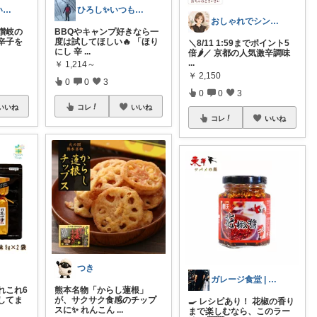
くどしん@食いしん坊健康オタク
ひろし✨いつもありがとうございます✨
おしゃれでシンプルな暮らしが好きな人
讃岐の
BBQやキャンプ好きなら一
辛子を
度は試してほしい🔥 「ほり
＼8/11 1:59までポイント5
にし 辛
...
倍🌶️／ 京都の人気激辛調味
...
￥
1,214～
￥
2,150
0
0
3
0
0
3
いいね
コレ
いいね
コレ
いいね
つき
ガレージ食堂 | 開業準備中
れこれ6
熊本名物「からし蓮根」
してま
が、サクサク食感のチップ
🍳 レシピあり！ 花椒の香り
スに✨ れんこん
...
まで楽しむなら、このラー