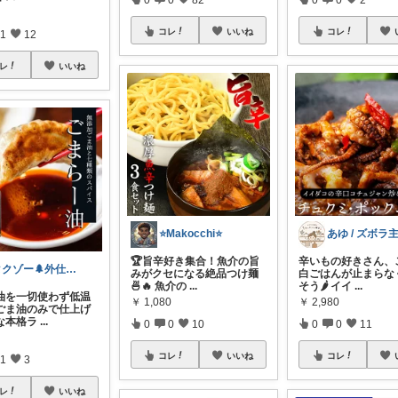
コレ
いいね
コレ
1
12
レ
いいね
⭐️Makocchi⭐️
🏆旨辛好き集合！魚介の旨
辛いもの好きさん、
タクゾー🌲外仕事を快適にしたい
みがクセになる絶品つけ麺
白ごはんが止まらな
🍜🔥 魚介の
...
そう🌶️ イイ
...
油を一切使わず低温
￥
1,080
￥
2,980
ごま油のみで仕上げ
な本格ラ
...
0
0
10
0
0
11
コレ
いいね
コレ
1
3
レ
いいね