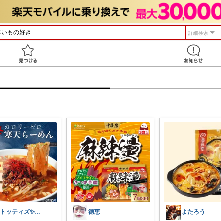
詳細検索
見つける
✨トッティズ✨ラク✖️ダイエット✨
徳恵
よたろう