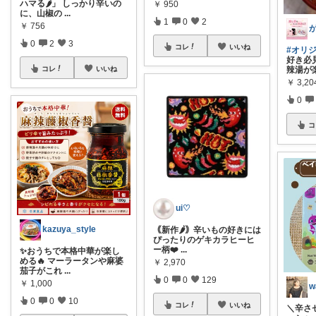
ハマる🌶️」 しっかり辛いの
￥
950
に、山椒の
...
1
0
2
￥
756
0
2
3
コレ
いいね
#オリ
好き必
コレ
いいね
辣湯が
￥
3,20
0
コ
ui♡
kazuya_style
｟新作🌶️｠辛いもの好きには
ぴったりのゲキカラヒーヒ
ー柄❤️‍
...
✨おうちで本格中華が楽し
める🔥 マーラータンや麻婆
￥
2,970
茄子がこれ
...
0
0
129
￥
1,000
w
0
0
10
コレ
いいね
＼辛さ