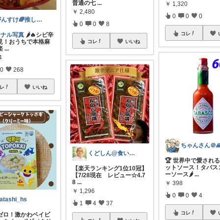
普通の七
...
￥
1,320
￥
2,480
0
0
0
がんすけ🌈推し活×一人暮らし節約ヲタ
0
0
8
コレ
ジナル写真
🌶️🔥シビ辛
見！おうちで本格麻
コレ
いいね
楽
...
4
0
268
レ
いいね
くどしん@食いしん坊健康オタク
🏆 世界中で愛され
ットソース！タバス
【楽天ランキング1位10冠】
ーソース🌶
...
【7/28現在 レビュー☆4.7
8
...
￥
398
￥
1,296
0
0
4
atashi_hs
1
4
37
コレ
ゼロ！激かわベイビ