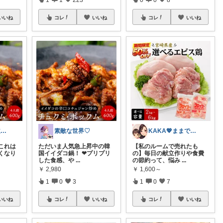
いいね
コレ
いいね
コレ
いいね
あゆ / ズボラ主婦のキッチンと雑貨
素敵な世界♡
KAKA💖ままでもキレイでいたい
これは
ただいま人気急上昇中の韓
【私のルームで売れたも
くなり
国イイダコ鍋！ ❤プリプリ
の】毎日の献立作りや食費
した食感、や
...
の節約って、悩み
...
￥
2,980
￥
1,600～
1
0
3
1
0
7
いいね
コレ
いいね
コレ
いいね