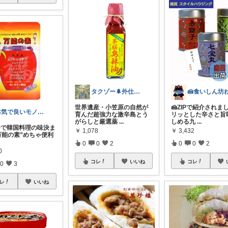
タクゾー🌲外仕事を快適にしたい
世界遺産・小笠原の自然が
🍰ZIPで紹介されまし
本気で良いモノROOM
育んだ超強力な激辛島とう
リッとした辛さと旨
がらしと厳選薬
...
しめる九
...
つで韓国料理の味決ま
￥
1,078
￥
3,432
“万能の素”めちゃ便利
0
0
2
0
0
2
0
コレ
いいね
コレ
0
3
レ
いいね