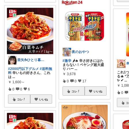
夜のおやつ
亜矢☕️ひとり暮らしの推しアイテム✨
#激辛
🌶️🔥 辛さ好きにはた
まらない！ペヤング超大盛
り ハー
...
#2000円以下グルメ
#送料無
これ1
料
辛いもの好きさん、これ
￥
3,678
る🔥 
は
...
✨ ✔
...
0
0
17
￥
1,600～
￥
1,08
0
0
6
コレ
いいね
0
コレ
いいね
コ