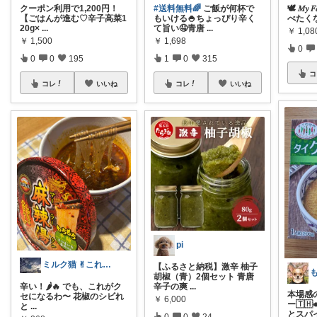
クーポン利用で1,200円！
#送料無料🌈
ご飯が何杯で
🕊️ 𝑀𝑦 
【ごはんが進む♡辛子高菜1
もいける🍚ちょっぴり辛く
べたく
20g×
...
て旨い🤤青唐
...
￥
1,08
￥
1,500
￥
1,698
0
0
0
195
1
0
315
コ
コレ
いいね
コレ
いいね
pi
ミルク猫 ✌︎これええやん✌︎
【ふるさと納税】激辛 柚子
胡椒（青）2個セット 青唐
辛子の爽
...
辛い！🌶️🔥 でも、これがク
本場感
セになるわ〜 花椒のシビれ
￥
6,000
ー🇹
と
...
とスパ
0
0
24