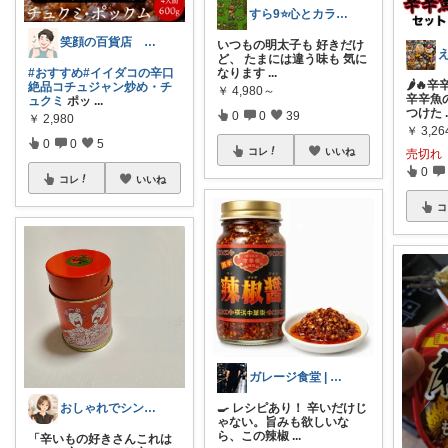
すら9⭐️心とカラダを満たす美味しいもの
笑顔の百貨店 ５０代からの楽しみ発見隊
いつもの明太子も 好きだけ
ど、 たまには違う味も 気に
なります
...
#おすすめ
#イイダコの辛口
🌶️🔥
絶品コチュジャン炒め・チ
￥
4,980～
辛辛魚
ュクミ
ポッ
...
つけた
0
0
39
￥
2,980
￥
3,26
0
0
5
コレ
いいね
売切れ
0
コレ
いいね
コ
ガレージ食堂 | 開業準備中
おしゃれでシンプルな暮らしが好きな人
🍳 レシピあり！ 辛いだけじ
ゃない。旨みも欲しいな
ら、この辣椒
...
「辛いもの好きさんこれは