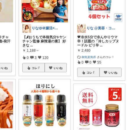
りなゆ＠腸活×美容×健康
りな @美容・コスメ・インナー・健康
ラチャ
【🌶️おうちで本格気分✨ヤン
💗冷水5分で冷んやりウマ
進•発汗
チャン監修 麻辣湯の素】 好
辛！話題の「冷しカップヌ
きな
...
ードル ピリ辛
...
￥
1,188～
￥
2,480
御気楽気侭
さんのコレ！
0
3
120
0
0
55
いいね
コレ
いいね
コレ
いいね