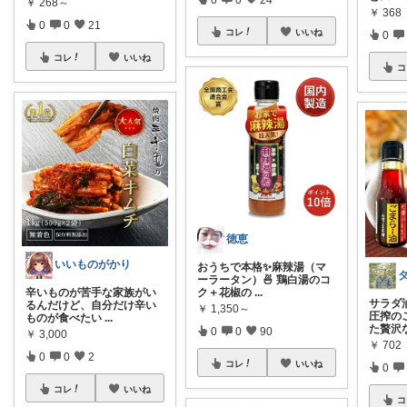
￥
268～
￥
368
0
0
21
コレ
いいね
0
コレ
いいね
コ
徳恵
いいものがかり
おうちで本格✨麻辣湯（マ
ーラータン）🍜 鶏白湯のコ
ク＋花椒の
...
辛いものが苦手な家族がい
サラダ
るんだけど、自分だけ辛い
￥
1,350～
圧搾の
ものが食べたい
...
た贅沢
0
0
90
￥
3,000
￥
702
0
0
2
コレ
いいね
0
コレ
いいね
コ