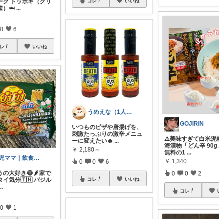
ーク トッポギ（クリ
コレ
いいね
）🦈
...
0
6
レ
いいね
うめえな（1人暮らし×おとりよせ）
GOJIRIN
いつものピザや唐揚げを、
刺激たっぷりの激辛メニュ
⚠️美味すぎて白米泥
ーに変えたい🔥
...
海漬物「どん辛 90
￥
2,180～
無料の1
...
2児ママ｜飲食店経営｜使ってよかったもの
￥
1,340
0
0
6
の大好き😂🌶️ 家で
0
0
2
イ気分🇹🇭 バジル
コレ
いいね
...
コレ
0
1