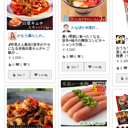
たなぼた＠流行りモノ好きオヤジ
かなう|暮らしの記録🌱
暑い季節に食べたくなる、
旨辛×柚子の爽快コンビネー
ション✨力強
...
🌶️辛党さん集合‼️旨辛がクセ
おうち
になる本格白菜キムチ✨ ご
￥
4,580
楽しめ
飯が
...
辣燙（
0
0
1
￥
1,600～
￥
2,3
0
1
5
コレ
いいね
0
コレ
いいね
コ