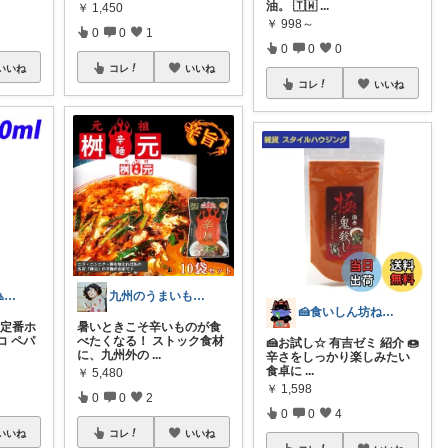
油。 🇹🇼
...
￥
1,450
￥
998～
0
0
1
0
0
0
いいね
コレ
いいね
コレ
いいね
ちゃんさん＠🙏kansya👶1👶0
九州のうまいもの∕アラフォー2児の母
🍰食いしん坊ねっこ🍩毎日タロット占い
る定番ホ
暑いときこそ辛いものが食
コ ペパ
べたくなる！ ストック食材
🍰お試し☆ 有吉ゼミ 紹介 🍩
に、九州外の
...
辛さをしっかり楽しみたい
食卓に
...
￥
5,480
￥
1,598
0
0
2
0
0
4
いいね
コレ
いいね