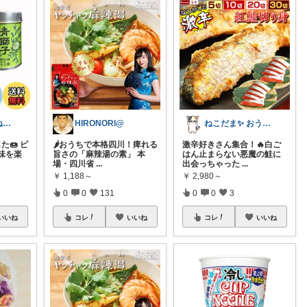
🍰食いしん坊ねっこ🍩毎日タロット占い
HIRONORI@
ねこだま✨ おうち時間充実ROOM🐾
た🍩 ピ
🌶️おうちで本格四川！痺れる
激辛好きさん集合！🔥白ご
味を楽
旨さの「麻辣湯の素」 本
はん止まらない悪魔の鮭に
場・四川省
...
出会っちゃった
...
￥
1,188～
￥
2,980～
0
0
131
0
0
3
いいね
コレ
いいね
コレ
いいね