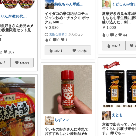
納税ちゃん🌟経由購入★
イイダコの辛口絶品コチュ
激辛好き必見🔥本場
えりんぎ🕊️30代幸せな一人暮らし🌸
ジャン炒め・チュクミ ポッ
もちもち半生麺に唐
クム 600
...
練り込んだ、刺
...
辛辛魚好きさん必見🔥🌶️
￥
2,980
￥
1,000
の数量限定セット見
...
素敵な世界♡
さんのコレ！
0
2
44
4
0
0
1
コレ
コレ
いいね
2
107
レ
いいね
えとも
ちずママ
京都で出会って、か
年くらいお取り寄せ
辛いもの好きさんに本気で
す。 赤でも
...
おすすめしたい愛用品🌶️🔥