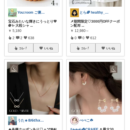
You:room ご褒美スイーツ🧁
とら🌈 healthy_simple
宝石みたいな輝きにうっとり💚
📌期間限定♡ 3000円OFFクーポ
🍇✨ 大粒シャ
...
ン配布
...
￥
5,180
￥
12,980～
2
2
638
0
0
612
コレ
いいね
コレ
いいね
うた☻𝟴/𝟲𝘁𝗵𝘅ᜊ⍤⃝ᜊ
ぺぺこ☘️
🔥各種クーポンあり♡ ⟡.*𝗖𝗥𝗔𝗜
#𝓅𝑒𝓅𝑒𝓀𝑜☘️CRAIFE
🌷最大30
...