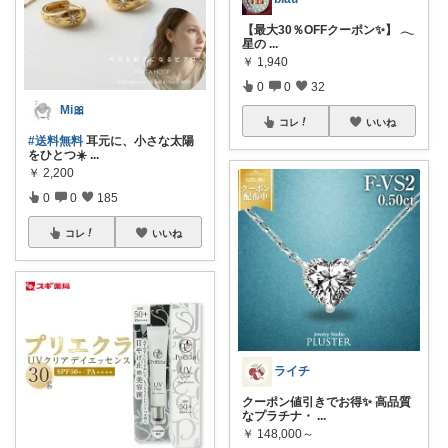
【最大30％OFFクーポン✨】 𓂃
星の
...
￥
1,940
0
0
32
Mi🎀
コレ
いいね
#送料無料
耳元に、小さな太陽
をひとつ☀️
...
￥
2,200
0
0
185
コレ
いいね
ライチ
クーポン値引きでお得✨ 高品質
なプラチナ・
...
￥
148,000～