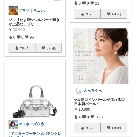
0
0
29
ソマリ｜キュレルを全部揃えたよ✨見てね！
コレ
いいね
ソマリだよ🐱✨シルバーの輝き
が上品な、プリ
...
￥
15,000
0
0
95
コレ
いいね
えんちゃん
✨天然コインパールが揺れる♡
日本製パールイ
...
￥
10,800
4
0
1087
マヨネーズ🥚‪🐣✨️お礼はプロフで♪
コレ
いいね
#ドクターマーチン
#パテントレ