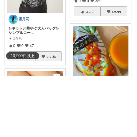
0
0
389
コレ
いいね
雪月花
✨キラッと華やぐ大人バッグ✨
シンプルコー
...
￥
2,970
0
0
47
10,000
件
以上
コレ
いいね
うさぎくま
#オリジナル写真
クーポンあり
❤️夏バテ防
...
￥
3,890～
0
0
64
コレ
いいね
うた☻𝟴/𝟲𝘁𝗵𝘅ᜊ⍤⃝ᜊ