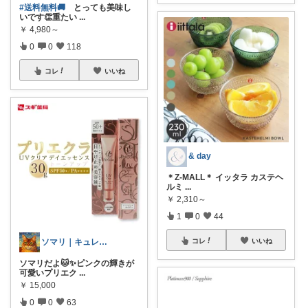
#送料無料🚚
とっても美味し
いです👏重たい
...
￥
4,980～
0
0
118
コレ
いいね
& day
＊Z-MALL＊ イッタラ カステヘ
ルミ
...
￥
2,310～
1
0
44
コレ
いいね
ソマリ｜キュレルを全部揃えたよ✨見てね！
ソマリだよ🐱✨ピンクの輝きが
可愛いプリエク
...
￥
15,000
0
0
63