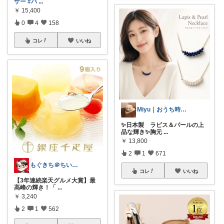
ザー
#バ
...
￥
15,400
0
4
158
コレ
いいね
Miyu｜おうち時間の小さな幸せ🌸
✨日本製 ラピス＆パールの上
品な輝き✨胸元
...
￥
13,800
2
1
671
もぐきち＠ちい活など🎊購入感謝
コレ
いいね
【3年連続楽天グルメ大賞】最
高峰の輝き！「
...
￥
3,240
2
1
562