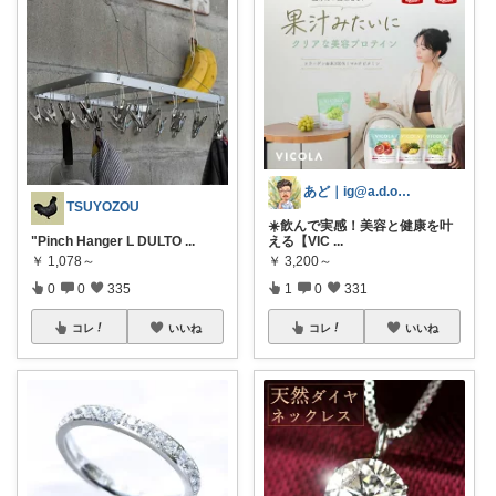
あど｜ig@a.d.o_protein
TSUYOZOU
☀️飲んで実感！美容と健康を叶
"Pinch Hanger L DULTO
...
える【VIC
...
￥
1,078～
￥
3,200～
0
0
335
1
0
331
コレ
いいね
コレ
いいね