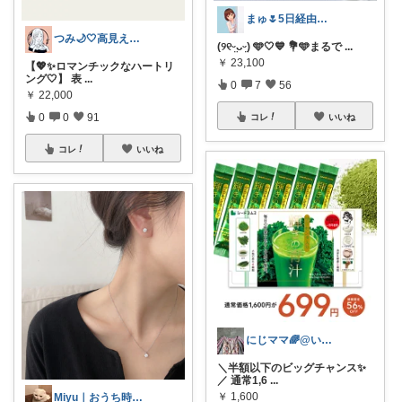
まゅ🌷5日経由感謝ﾃﾞｽ💕嬉😭😭
つみ🌙🤍高見えアクセ&ファッション
(୨୧ᵕ̤ᴗᵕ̤) 🩵🤍💙 💐🩵まるで
...
￥
23,100
【💖✨ロマンチックなハートリ
ング🤍】 表
...
0
7
56
￥
22,000
0
0
91
コレ
いいね
コレ
いいね
にじママ🌈@いつもありがとうございます
＼半額以下のビッグチャンス✨
／ 通常1,6
...
￥
1,600
Miyu｜おうち時間の小さな幸せ🌸