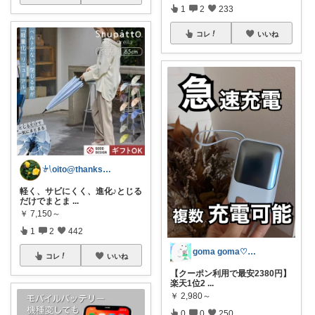
1
2
233
コレ
いいね
𓍯oito@thanks ꕮ…
軽く、サビにくく、進化♪とじる
だけでまとま
...
￥
7,150～
1
2
442
goma goma♡経由購入ありがとう✨
コレ
いいね
【クーポン利用で最安2380円】
楽天1位2
...
￥
2,980～
0
0
250