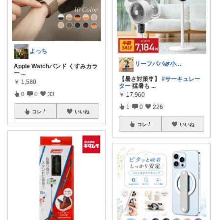
よっち
リーフパパ🌿小学2年生女の子のパパ
Apple Watchバンド くすみカラ
ー
...
【暑さ対策🎐】
#サーキュレー
￥
1,580
ター
猛暑も
...
0
0
33
￥
17,960
1
0
226
コレ
いいね
コレ
いいね