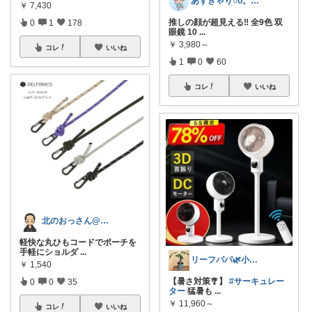
あずきゃり○o。.🐟🐠
￥
7,430
推しの顔が超見える‼ 全9色 双
0
1
178
眼鏡 10
...
￥
3,980～
コレ
いいね
1
0
60
コレ
いいね
北のおっさん@ガジェット好き
軽快な丸ひもコードでポーチを
手軽にショルダ
...
リーフパパ🌿小学2年生女の子のパパ
￥
1,540
【暑さ対策🎐】
#サーキュレー
0
0
35
ター
猛暑も
...
￥
11,960～
コレ
いいね