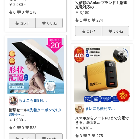
＼信頼のAnkerブランド！急速
￥
2,980～
充電対応の
...
0
0
178
￥
3,180
1
0
274
コレ
いいね
コレ
いいね
ちょこも🍫8月の推し♡お買物メモ
まいにち便利マーケット
衝撃セール
#先着クーポンで1,0
30円〜
...
スマホからノートPCまで充電で
￥
1,980～
きる、最大6
...
0
0
538
￥
4,830～
3
7
275
コレ
いいね