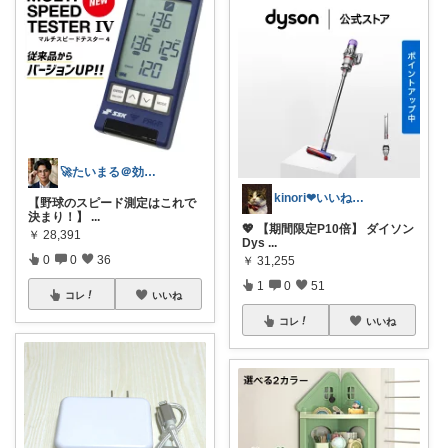
🚀たいまる＠効率至上主義のセレクトニキ
kinori❤︎いいねご購入感謝です💝
【野球のスピード測定はこれで
決まり！】
...
💖 【期間限定P10倍】 ダイソン
￥
28,391
Dys
...
0
0
36
￥
31,255
1
0
51
コレ
いいね
コレ
いいね