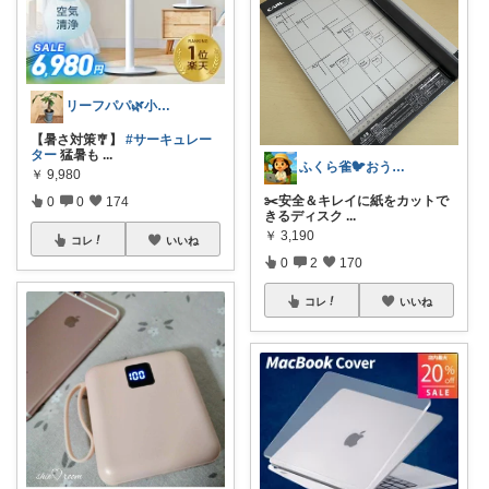
リーフパパ🌿小学2年生女の子のパパ
【暑さ対策🎐】
#サーキュレー
ター
猛暑も
...
ふくら雀🐦おうちしごとラボ
￥
9,980
✂️安全＆キレイに紙をカットで
0
0
174
きるディスク
...
￥
3,190
コレ
いいね
0
2
170
コレ
いいね