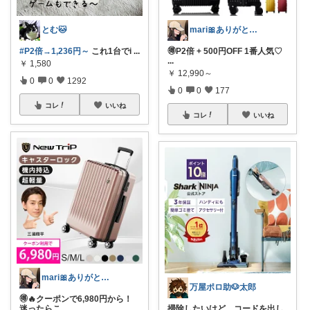
とむ🐱
mari🎀ありがとうです🥹
#P2倍→1,236円～
​これ1台でi
...
🉐P2倍 + 500円OFF 1番人気♡
...
￥
1,580
￥
12,990～
0
0
1292
0
0
177
コレ
いいね
コレ
いいね
mari🎀ありがとうです🥹
万屋ポロ助🐶太郎
🉐🔥クーポンで6,980円から！
迷ったらこ
...
掃除したいけど、コードを出し