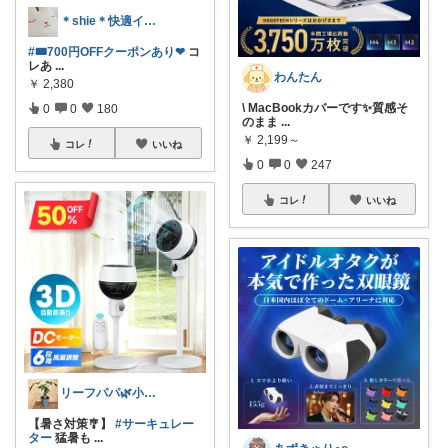
＊shie＊快適インテリア＆雑貨グッズ
#🎟700円OFFクーポンあり❤︎
コ
レあ
...
わんたん
￥
2,380
\ MacBookカバーです✨質感そ
0
0
180
のまま
...
￥
2,199～
コレ
いいね
0
0
247
コレ
いいね
リーフパパ🌿小学2年生女の子のパパ
【暑さ対策🎐】
#サーキュレー
ター
猛暑も
...