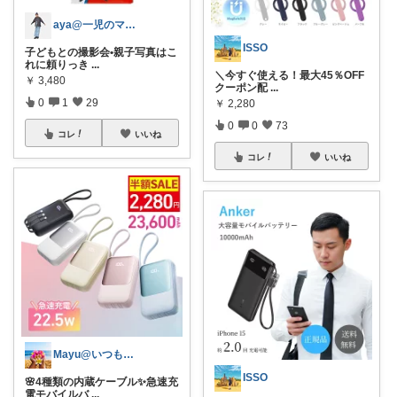
aya@一児のママ👦
ISSO
子どもとの撮影会•親子写真はこ
れに頼りっき
...
＼今すぐ使える！最大45％OFF
￥
3,480
クーポン配
...
0
1
29
￥
2,280
0
0
73
コレ
いいね
コレ
いいね
Mayu@いつも感謝😊こっそり購入🌸
ISSO
🌸4種類の内蔵ケーブル✨急速充
電モバイルバ
...