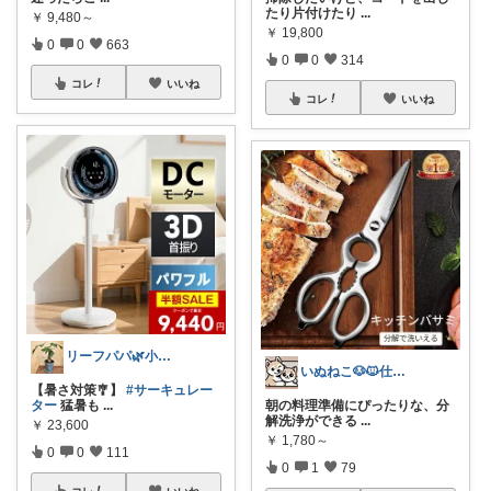
たり片付けたり
...
￥
9,480～
￥
19,800
0
0
663
0
0
314
コレ
いいね
コレ
いいね
リーフパパ🌿小学2年生女の子のパパ
いぬねこ🐶🐱仕事も暮らしも楽しく☺︎
【暑さ対策🎐】
#サーキュレー
ター
猛暑も
...
朝の料理準備にぴったりな、分
解洗浄ができる
...
￥
23,600
￥
1,780～
0
0
111
0
1
79
コレ
いいね