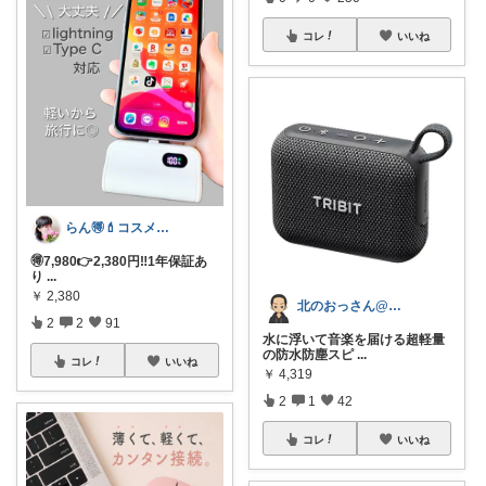
コレ
いいね
らん🉐💄コスメ&ファッション👗✨
🉐7,980👉2,380円‼︎1年保証あ
り
...
￥
2,380
北のおっさん@ガジェット好き
2
2
91
水に浮いて音楽を届ける超軽量
の防水防塵スピ
...
コレ
いいね
￥
4,319
2
1
42
コレ
いいね