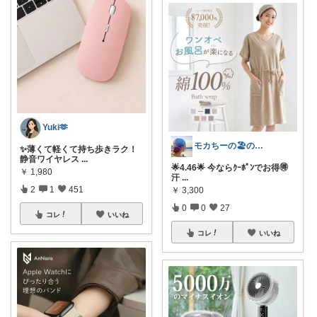
Yuki🫶
モカちーの🏖️のんびりライフ🐈✨
✨薄くて軽くて持ち歩きラク！
静音ワイヤレス
...
🌟4.46🌟 今ならｸｰﾎﾟﾝでお得🉐
￥
1,980
汗
...
2
1
451
￥
3,300
0
0
27
コレ
いいね
コレ
いいね