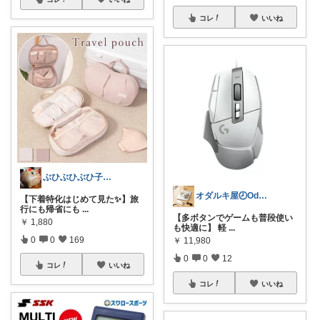
コレ
いいね
ぶひぶひぶひ子・暑いの苦手・・・辛い
オダルキ屋🕗Oda-ruki08
【下着特化はじめて見た✨】旅
行にも帰省にも
...
【多ボタンでゲームも普段使い
￥
1,880
も快適に】 軽
...
0
0
169
￥
11,980
0
0
12
コレ
いいね
コレ
いいね