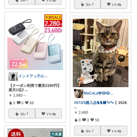
コレ
いいね
インドアっ子@ご購入ありがとうございます
【クーポン利用で最安2280円】
楽天1位2
...
MaCoLa🩵😽😽🩷②🫶✨
￥
2,980～
#07/25購入品🐈🐈‍⬛🐾🐾
〖2026
0
0
66
...
￥
2,480
コレ
いいね
0
3
56
コレ
いいね