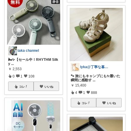
taka channel
🌬️✨【セール中！RHYTHM Silk
y
...
lyka@丁寧な暮らし
￥
2,553
🐾 旅にもキャンプにも✨履いた
0
1
108
瞬間に感動す
...
￥
15,400
コレ
いいね
4
1
888
コレ
いいね