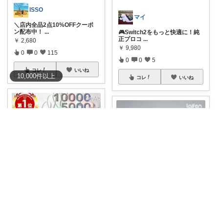
ISSO
マイ
＼店内全品2点10%OFFクーポ
ン配布中！
...
🎮Switch2をもっと快適に！純
正プロコ
...
￥
2,680
￥
9,980
0
0
115
0
0
5
コレ
いいね
10,000
件
以上
コレ
いいね
みっちゃんママ✨子育てママ×時短ROOM
ゆき🛍️ 楽天「買ってよかった」を厳選
モバイルバッテリー 小型・軽量
PSE認証
...
🔥「朝のバタバタを減らした