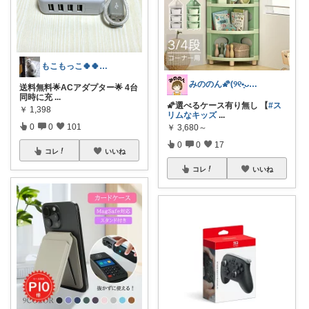
もこもっこ🍀🍀🍀🍀🍀🍀🍀
みののん🌠(୨୧•͈ᴗ•͈)感謝♡
送料無料🌟ACアダプター🌟 4台
同時に充
...
🌠選べるケース有り無し 【
#ス
￥
1,398
リムなキッズ
...
0
0
101
￥
3,680～
0
0
17
コレ
いいね
コレ
いいね