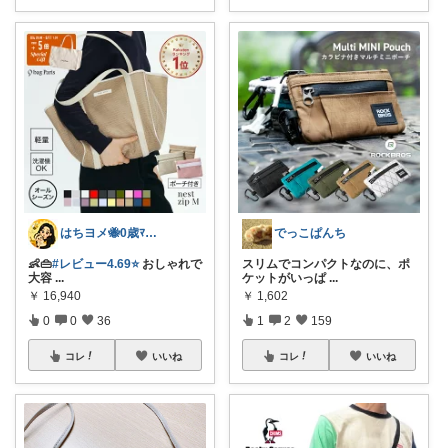
はちヨメ🐝0歳ﾏﾏ👶🏻🎀
でっこぱんち
👶👜
#レビュー4.69⭐️
おしゃれで
スリムでコンパクトなのに、ポ
大容
...
ケットがいっぱ
...
￥
16,940
￥
1,602
0
0
36
1
2
159
コレ
いいね
コレ
いいね