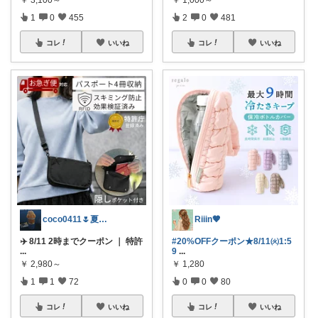
￥
1,000～
1
0
455
2
0
481
コレ
いいね
コレ
いいね
coco0411🌷夏グッズ色々🌻
Riiin🤎
✈️ 8/11 2時までクーポン ｜ 特許
#20%OFFクーポン★8/11㈫1:5
...
9
...
￥
2,980～
￥
1,280
1
1
72
0
0
80
コレ
いいね
コレ
いいね