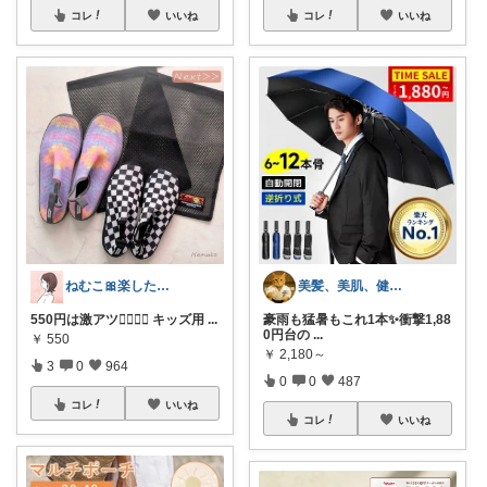
コレ
いいね
コレ
いいね
ねむこ🎀楽したいママの購入品ほぼオリ写
美髪、美肌、健康商品お勧めROOM
550円は激アツ❤️‍🔥❤️‍🔥 キッズ用
...
豪雨も猛暑もこれ1本✨衝撃1,88
0円台の
...
￥
550
￥
2,180～
3
0
964
0
0
487
コレ
いいね
コレ
いいね