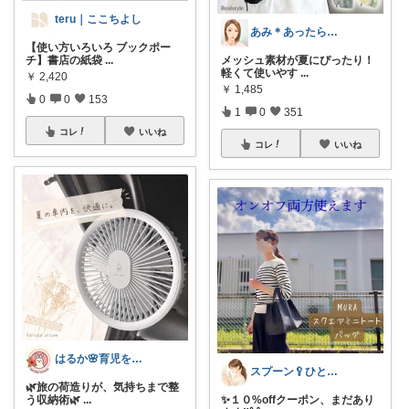
teru｜ここちよし
あみ＊あったら便利がたくさん🛒‼️✨
【使い方いろいろ ブックポー
チ】書店の紙袋
...
メッシュ素材が夏にぴったり！
軽くて使いやす
...
￥
2,420
￥
1,485
0
0
153
1
0
351
コレ
いいね
コレ
いいね
はるか🌸育児をラクに、もっと楽しく♪
スプーン🥄ひとさじの暮らし
🌿旅の荷造りが、気持ちまで整
う収納術🌿
...
✨１０%offクーポン、まだあり