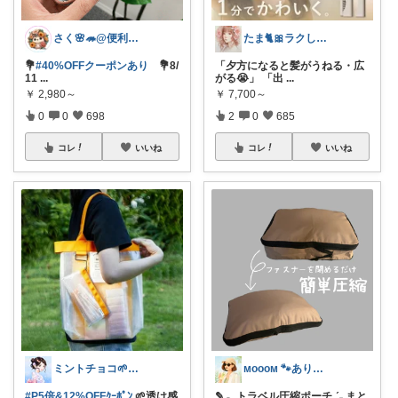
さく🌸🦔@便利でかわいいを探す旅
たま🐈🎀ラクして可愛い神コスパ品
💐
#40%OFFクーポンあり
💐8/
「夕方になると髪がうねる・広
11
...
がる😭」 「出
...
￥
2,980～
￥
7,700～
0
0
698
2
0
685
コレ
いいね
コレ
いいね
ミントチョコ🌱いつもありがとう
ᴍᴏᴏᴏᴍ 🐾ありがとうございます🐹
#P5倍&12%OFFｸｰﾎﾟﾝ
🌱透け感
✎𓂃トラベル圧縮ポーチˎˊ˗ まと