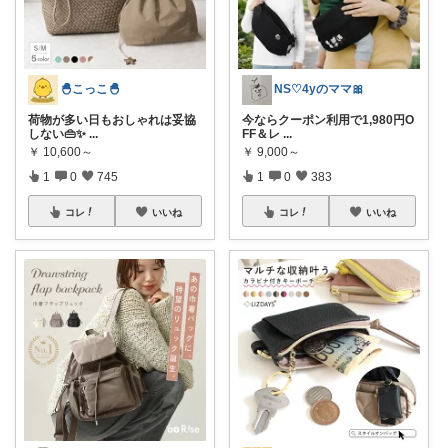
🐣こっこ🐣
NS♡4yのママ🎀
荷物が多い日もおしゃれは妥協
今ならクーポン利用で1,980円O
しない👜✨
...
FF＆レ
...
￥
10,600～
￥
9,000～
1
0
745
1
0
383
コレ
いいね
コレ
いいね