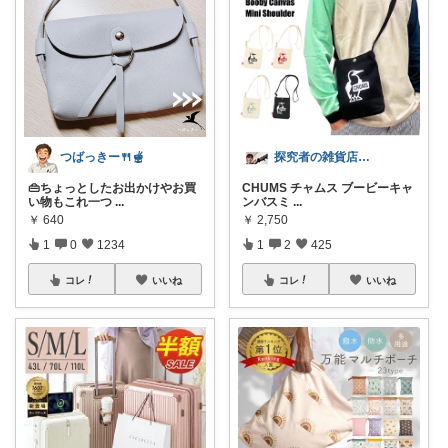
つばっきー🍴🫕
探究者の雑貨店⭐︎ ☀️🌻🍉✨
👜ちょっとしたお出かけやお買
CHUMS チャムス ブービーキャ
い物もこれ一つ
...
ンバスミ
...
￥
640
￥
2,750
1
0
1234
1
2
425
コレ
いいね
コレ
いいね