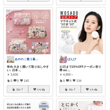
あやの｜整う暮らしROOM
ばんび
🌸👜 大きく開いて取り出しやす
11日まで20%OFFクーポン有り
い♪ 日本
...
🉐 wo
...
￥
3,830
￥
4,950～
0
0
145
0
0
134
コレ
いいね
コレ
いいね