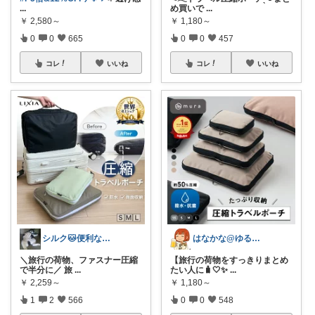
...
め買いで
...
￥
2,580～
￥
1,180～
0
0
665
0
0
457
コレ
いいね
コレ
いいね
シルク🐱便利な暮らし
はなかな@ゆるふわ暮らし
＼旅行の荷物、ファスナー圧縮
【旅行の荷物をすっきりまとめ
で半分に／ 旅
...
たい人に🧳🤍✨
...
￥
2,259～
￥
1,180～
1
2
566
0
0
548