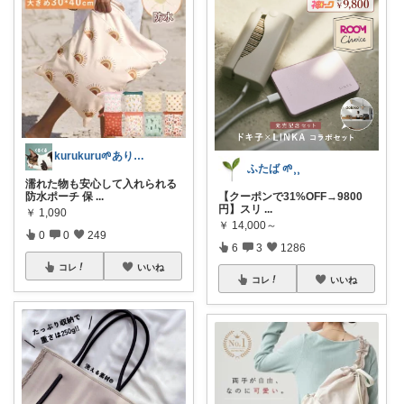
kurukuru🌱ありがとうございます
ふたば 🌱⸒⸒
濡れた物も安心して入れられる
防水ポーチ 保
...
【クーポンで31%OFF→9800
円】スリ
...
￥
1,090
￥
14,000～
0
0
249
6
3
1286
コレ
いいね
コレ
いいね