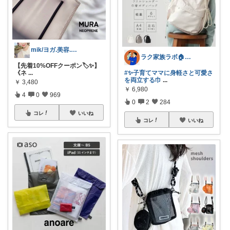
mik/ヨガ.美容.ファッション𓂃.✿
ラク家族ラボ🏠️30代子育てパパルーム
【先着10%OFFクーポン🏷️✨】
《ネ
...
#✨子育てママに身軽さと可愛さ
を両立する巾
...
￥
3,480
￥
6,980
4
0
969
0
2
284
コレ
いいね
コレ
いいね