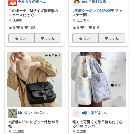
☘️みるなの暮らし🍃
mei＊便利な暮らし🌸かわいいもの
このポーチ、Mサイズ新登場の
#先着クーポンで50%OFF
ファ
ニュースだけで
...
スナー閉
...
￥
3,980
￥
1,170～
0
0
106
0
1
616
コレ
いいね
コレ
いいね
kiri ✩˚｡⋆ カバン屋さん✩˚｡⋆
𝐧𝐢𝐣𝐢｜ほどよい華を、暮らしに
✨評価4.63✨ レビュー件数30件
軽くて可愛くて毎日持ちたくな
軽
...
る♡👜 コンパ
...
￥
11,000
￥
2,200