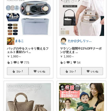
まるこ
たか@少しリッチな生活がしたいパパ
バッグの中をスッキリ整えるフ
マラソン期間中22%OFFクーポ
ェルト素材のバ
...
ンが使えま
...
￥
1,980～
￥
1,980～
3
0
775
0
1
54
コレ
いいね
コレ
いいね