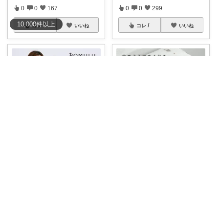
0
0
167
0
0
299
10,000
件
以上
コレ
いいね
コレ
いいね
ｷｬﾗﾒﾙ🧡ママのかわいい×ラク育児✼
🌷Mi 快適🌷
🎀
#1000円OFFクーポン
子育て
#2280円→1710円
【本型🟡】見
ベスト
...
やす
...
￥
11,900
￥
1,710
0
0
278
2
0
198
コレ
いいね
コレ
いいね