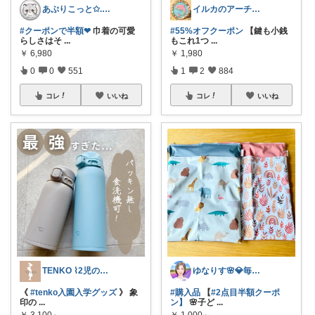
あぷりこっと✩.*˚100%ROOM経由
イルカのアーチ🐬🌈朝コレ
#クーポンで半額❤︎
巾着の可愛
#55%オフクーポン
【鍵も小銭
らしさはそ
...
もこれ1つ
...
￥
6,980
￥
1,980
0
0
551
1
2
884
コレ
いいね
コレ
いいね
TENKO ⌇2児のママ＊暮らしを便利に
ゆなりす🌸💎毎日投稿💎朝コレ
《
#tenko入園入学グッズ
》 象
#購入品
【
#2点目半額クーポ
印の
...
ン】
🌸子ど
...
￥
3,100～