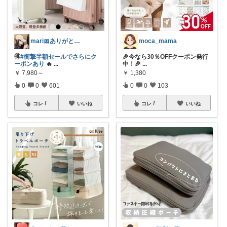
mari🎀ありがとうです🥹
moca_mama
🉐
#衝撃半額セールでさらにク
🎉今なら30％OFFクーポン発行
ーポンあり
🔥
...
中！🎉
...
￥
7,980～
￥
1,380
0
0
601
0
0
103
コレ
いいね
コレ
いいね