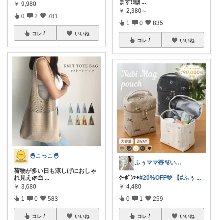
ます‼️🙌
...
￥
9,980
￥
2,380～
0
2
781
1
0
835
コレ
いいね
コレ
いいね
🐣こっこ🐣
ふぅママ🧸🫧いつも有難うございます
荷物が多い日も涼しげにおしゃ
れ見え🌿👜
...
ｸｰﾎﾟﾝ▷▶︎
#20%OFF🩵
【
#ふぅ
...
￥
3,680
￥
4,480
1
0
583
0
1
259
コレ
いいね
コレ
いいね