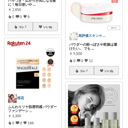
パサつき・広がりが気になる髪
に！毎日使いや
...
￥
2,650
0
0
6
コレ
いいね
高評価スキンケア＆コスメまとめ
パウダーの粉っぽさや乾燥は避
けたい。 でも
...
￥
5,500
0
0
12
コレ
いいね
桜花
ふんわりツヤ肌透明感 パウダー
ファンデーシ
...
￥
3,300
0
0
188