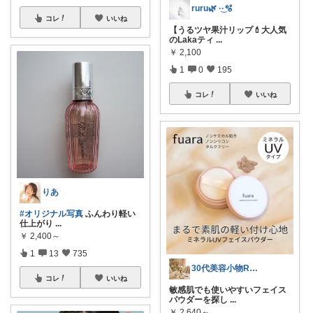
ruru🌿 ·͜·🫧
コレ
いいね
【うるツヤ果汁リップ💄大人気
のLakaティ
...
￥
2,100
1
0
195
コレ
いいね
りあ
#オリジナル写真
ふんわり軽い
仕上がり
...
￥
2,400～
1
13
735
30代美容小物ROOM╱経由購入感謝です
コレ
いいね
敏感肌でも使いやすいフェイス
パウダーを探し
...
￥
2,640～