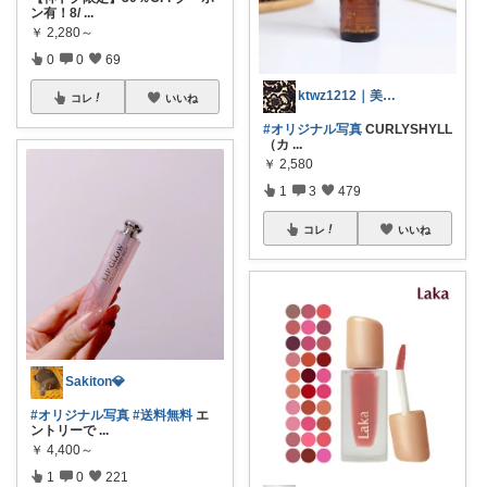
ン有！8/
...
￥
2,280～
0
0
69
ktwz1212｜美容好きROOM🫧
コレ
いいね
#オリジナル写真
CURLYSHYLL
（カ
...
￥
2,580
1
3
479
コレ
いいね
Sakiton💎
#オリジナル写真
#送料無料
エ
ントリーで
...
￥
4,400～
1
0
221