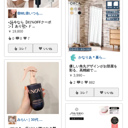
🦋ML🦋いつもありがとう💓
꧁今なら【81%OFFクーポ
ン】あり꧂ ド
...
￥
19,800
0
0
7
コレ
いいね
かなりあ＊暮らしのマルシェ
優しい角丸デザインがお部屋を
彩る、高精細で
...
￥
3,990～
2
0
882
コレ
いいね
みらい｜30代 元アパレル店長⸝⋆