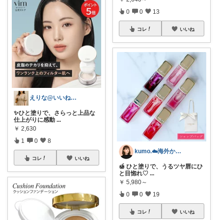
0
0
13
コレ
いいね
えりな@いいね100%バック💓
✨ひと塗りで、さらっと上品な
仕上がりに感動
...
￥
2,630
1
0
8
kumo.☁️海外かぶれ/経由感謝です♡
コレ
いいね
🍯 ひと塗りで、うるツヤ唇にひ
と目惚れ♡
...
￥
5,980～
0
0
19
コレ
いいね