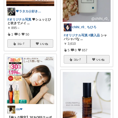
💖ラタカ@好きなもので暮らしたい💖
#オリジナル写真
💖シュッとひ
と吹きでメイ
...
chihi_r0_ ちひろ
￥
895～
1
0
50
#オリジナル写真
#購入品
シャ
バシャバな
...
￥
3,610
コレ
いいね
5
0
657
コレ
いいね
rin❤︎
【神トク限定】30％OFFクーポ