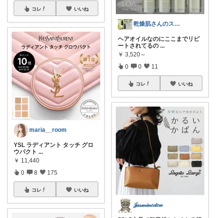
コレ
いいね
乾燥肌さんのスキンケアROOM
ヘアオイルなのにここまでリピ
ートされてるの
...
￥
3,520～
0
0
11
コレ
いいね
maria__room
YSL ラディアント タッチ グロ
ウパクト
...
￥
11,440
0
8
175
コレ
いいね
𝒥𝒶𝓈𝓂𝒾𝓃𝑒𝒹𝑒𝓌