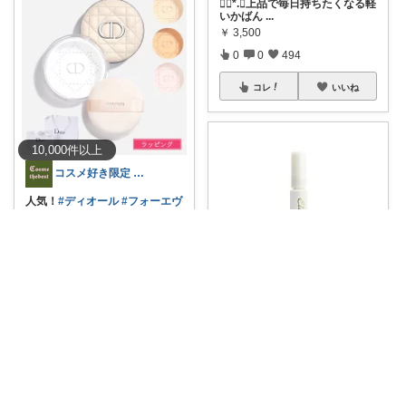
❁⃘*.ﾟ上品で毎日持ちたくなる軽
いかばん
...
￥
3,500
0
0
494
コレ
いいね
10,000
件
以上
コスメ好き限定 トップ表示 Google
人気！
#ディオール
#フォーエヴ
ァー
オ
...
￥
9,690～
0
0
6
コレ
いいね
🤍まいめも🧁
#ヘアケア
#美容アイテム
「ミ
ルボン エ
...
￥
1,174
1
1
4