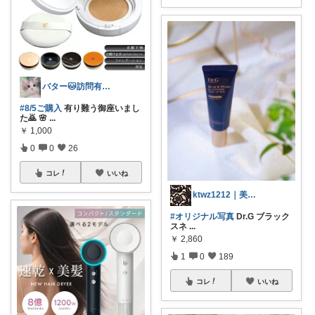
バター🐱訪問有難うございます💕
#8/5ご購入
有り難う御座いまし
た🙇 🌸
...
￥
1,000
0
0
26
コレ
いいね
ktwz1212｜美容好きROOM🫧
#オリジナル写真
Dr.G ブラック
スネ
...
￥
2,860
1
0
189
コレ
いいね