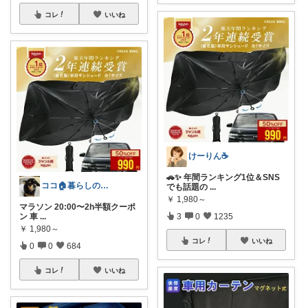
コレ
いいね
けーりん☕️
🚗✨ 年間ランキング1位＆SNS
ココ🏠暮らしの必需品
でも話題の
...
￥
1,980～
マラソン 20:00〜2h半額クーポ
ン 車
...
3
0
1235
￥
1,980～
コレ
いいね
0
0
684
コレ
いいね