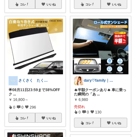
コレ
いいね
コレ
いいね
さくさく たくさんの訪問感謝です🙇
dary♡family｜厳選アイテム✨
🌟08月11日23:59まで38%OFF
🔥半額クーポンあり🔥 車に乗っ
ク
...
た瞬間の「あ
...
￥
16,800～
￥
6,980
売切れ
0
0
296
0
0
130
コレ
いいね
コレ
いいね