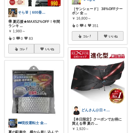
［サンシェード］ 38%OFFクー
そら🐰｜600冊読んだ絵本好きママ
ポン 全
...
￥
16,800～
🉐 夏応援★MAX52%OFF！年間
ランキ
...
0
4
351
￥
1,980～
コレ
いいね
0
0
83
コレ
いいね
どんさん@日々の生活に彩りを
【本日限定】クーポンでお得に
🚃現役運転士 金魚🐠
買える🉐 夏の
...
￥
1,920～
夏の駐車中、横から差し込んで