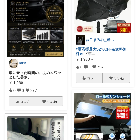
ねこまみれ_経由感謝致します🐈
#夏応援最大52%OFF＆送料無
料🔥
《年
...
￥
1,980～
mrk
0
1
757
車に乗った瞬間の、あのムワッ
とした暑さ。
...
コレ
いいね
￥
1,980～
0
0
277
コレ
いいね