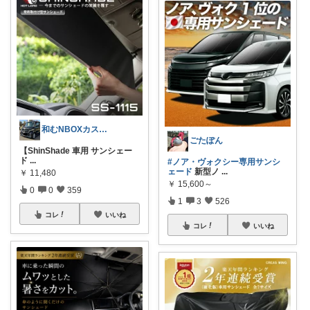
和むNBOXカスタム8/8感謝🙏
ごたぽん
【ShinShade 車用 サンシェー
ド
...
#ノア・ヴォクシー専用サンシ
ェード
新型ノ
...
￥
11,480
￥
15,600～
0
0
359
1
3
526
コレ
いいね
コレ
いいね