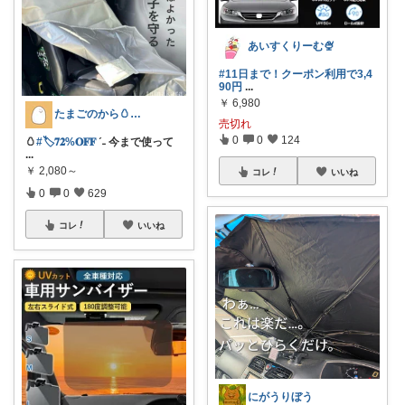
あいすくりーむ🍨
#11日まで！クーポン利用で3,4
90円
...
￥
6,980
たまごのから🥚ラクに暮らす┊︎育児
売切れ
0
0
124
🥚
#🏷️𝟕𝟐%𝐎𝐅𝐅
ˊ˗ 今まで使って
...
￥
2,080～
コレ
いいね
0
0
629
コレ
いいね
にがうりぼう