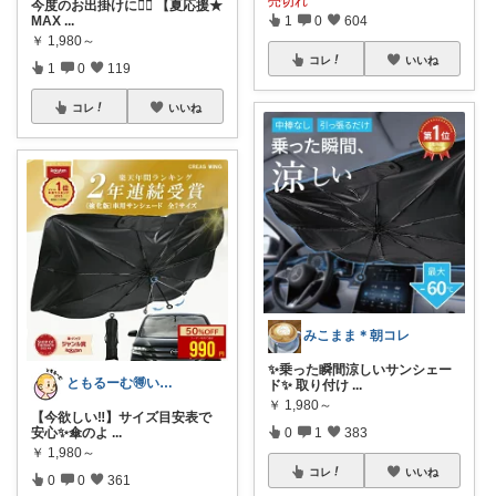
売切れ
今度のお出掛けに🙆‍♀️ 【夏応援★
MAX
...
1
0
604
￥
1,980～
コレ
いいね
1
0
119
コレ
いいね
みこまま＊朝コレ
✨乗った瞬間涼しいサンシェー
ともるーむ🉐いいものみっけ‼️
ド✨ 取り付け
...
￥
1,980～
【今欲しい‼️】サイズ目安表で
安心✨傘のよ
...
0
1
383
￥
1,980～
コレ
いいね
0
0
361