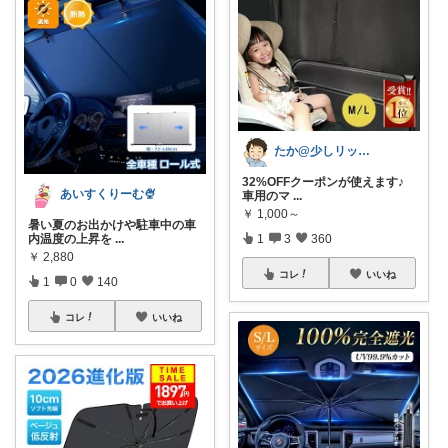
たか@少しリッチな生活がしたいパパ
32%OFFクーポンが使えます♪
あいすくりーむ🍨
車用のマ
...
￥
1,000～
暑い夏のお出かけや駐車中の車
内温度の上昇を
...
1
3
360
￥
2,880
コレ
いいね
1
0
140
コレ
いいね