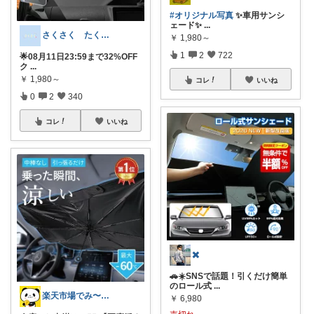
#オリジナル写真
✨車用サンシ
ェード✨
...
さくさく たくさんの訪問感謝です🙇
￥
1,980～
1
2
722
🌟08月11日23:59まで32%OFF
ク
...
￥
1,980～
コレ
いいね
0
2
340
コレ
いいね
✖️
🚗☀️SNSで話題！引くだけ簡単
のロール式
...
楽天市場でみ〜つけた💡🉐
￥
6,980