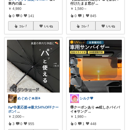
車内の温
...
付けたまま窓が
...
￥
4,980
￥
1,580～
0
0
141
0
1
845
コレ
いいね
コレ
いいね
めぐめぐꔛꕤ✈︎
シルク💖
#✔️🌻夏応援📣最大54%OFFクー
🉐クーポンあり 🚗眩しさバイバ
ポン!
...
イ☀️サング
...
￥
2,000～
￥
1,980～
3
0
955
0
1
448