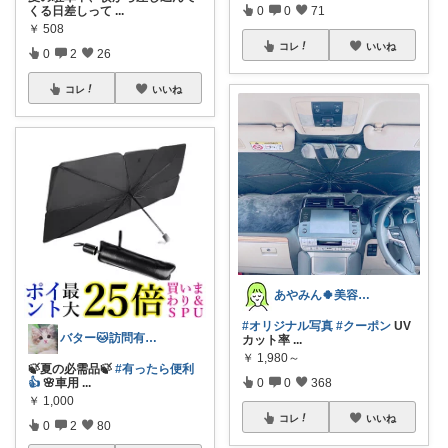
くる日差しって
...
0
0
71
￥
508
コレ
いいね
0
2
26
コレ
いいね
あやみん🍀美容×健康×子ども
#オリジナル写真
#クーポン
UV
バター🐱訪問有難うございます💕
カット率
...
￥
1,980～
🍃夏の必需品🍃
#有ったら便利
👍
🌸車用
...
0
0
368
￥
1,000
コレ
いいね
0
2
80