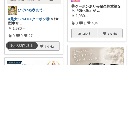
🉐クーポンあり🚗耐久性重視な
ひでいぬ🏠おうちをアイテムで快適！！
ら『強化版』が
...
￥
1,980～
#最大52％OFFクーポン🉐
✎⌇傘
型車サ
...
0
1
434
￥
1,980～
コレ
いいね
0
0
27
10,000
件
以上
コレ
いいね
kairi🐾ご縁に感謝𓍯‍
𝟜.𝟜𝟞✩⡱(13103件)𖠿⸝ ☀️「
...
S・R
￥
1,980～
☀️夏の車内の暑さ対策に！ 傘み
0
0
15