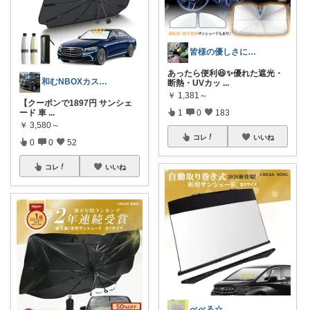
皆様の優しさに感謝です✨happyミルク
あったら便利😆✨優れた遮光・
和むNBOXカスタム8/8感謝🙏
断熱・UVカッ
...
￥
1,381～
【クーポンで1897円 サンシェ
ード 車
...
1
0
183
￥
3,580～
コレ
いいね
0
0
52
コレ
いいね
べべる☆