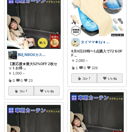
タイママ🍀1y👦のママ
8月4日20時〜1点購入で72％OF
和むNBOXカスタム8/8感謝🙏
F
...
￥
2,080～
【夏応援★最大52%OFF 2枚セ
ットお得
...
1
0
326
￥
1,000～
コレ
いいね
0
0
23
コレ
いいね