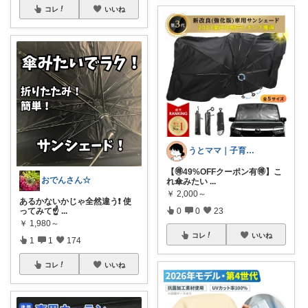
コレ
いいね
うとママ｜子育て主婦セレクト 🧺
【🉐49%OFFクーポン有🉐】こ
おでんさん☆
れ傘みたい
...
￥
2,000～
あるかないかじゃ全然違う❗️ 使
ってみて☝
...
0
0
23
￥
1,980～
コレ
いいね
1
1
174
コレ
いいね