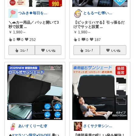
つみき🍀毎日をご機嫌にする♡
ともるーむ🉐いいものみっけ‼️
＼🚗カー用品／ パッと開いて3
【ピッタリハマる】引っ張るだ
秒で設置
...
けでサッと設置
...
￥
1,980～
￥
1,980～
0
0
252
0
0
187
コレ
いいね
コレ
いいね
あいすくりーむ🍨
さくサク🌸シンプルライフと便利なモノ
🔥
#マラソン限定●5%OFF
暑い
【後部座席の眩しい😭を解決！