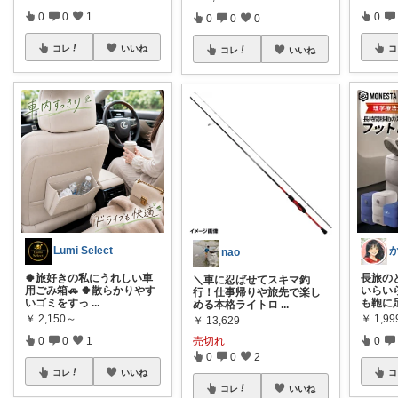
0
0
1
0
0
0
0
コレ
いいね
コ
コレ
いいね
Lumi Select
nao
🍀旅好きの私にうれしい車
長旅の
＼車に忍ばせてスキマ釣
用ごみ箱🚗 🍀散らかりやす
いらい
行！仕事帰りや旅先で楽し
いゴミをすっ
...
も鞄に
める本格ライトロ
...
￥
2,150～
￥
1,9
￥
13,629
0
0
1
売切れ
0
0
0
2
コレ
いいね
コ
コレ
いいね