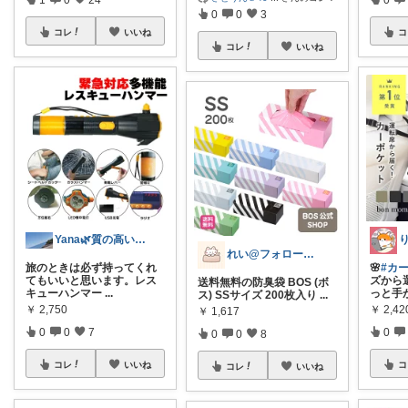
0
0
3
コレ
いいね
コ
コレ
いいね
Yana🌿質の高い暮らしのROOM
れい@フォロー＆経由購入感謝です♪
旅のときは必ず持ってくれ
🌸
#カ
てもいいと思います。レス
ズから
送料無料の防臭袋 BOS (ボ
キューハンマー
...
っと手
ス) SSサイズ 200枚入り
...
￥
2,750
￥
2,4
￥
1,617
0
0
7
0
0
0
8
コレ
いいね
コ
コレ
いいね