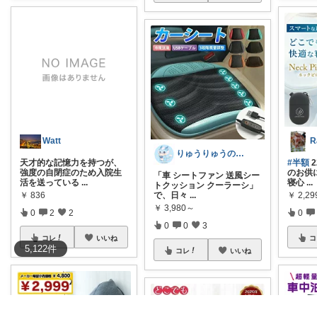
Watt
りゅうりゅうの秘密の宝箱
天才的な記憶力を持つが、
#半額
2
強度の自閉症のため入院生
のお供
「車 シートファン 送風シー
活を送っている
...
寝心
...
トクッション クーラーシ」
￥
836
で、日々
...
￥
2,29
￥
3,980～
0
2
2
0
0
0
3
コレ
いいね
コ
5,122
件
コレ
いいね