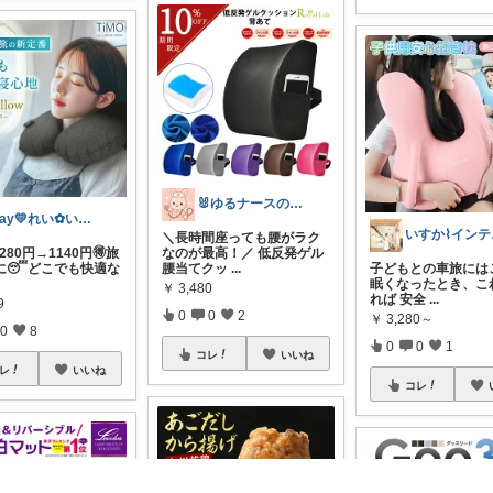
🐰ゆるナースの愛用品ROOM🐰
Ray💛れい︎✿いつもありがとう❁¨̮
いす
＼長時間座っても腰がラク
280円→1140円🉐旅
なのが最高！／ 低反発ゲル
に😴どこでも快適な
腰当てクッ
...
子どもとの車旅にはこ
眠くなったとき、こ
￥
3,480
れば 安全
...
9
0
0
2
￥
3,280～
0
8
0
0
1
コレ
いいね
レ
いいね
コレ