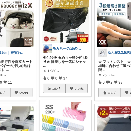
モカちーの🏖️のんびりライフ🐈✨
𝕆𝕥𝕥𝕖𝕣｜充実わんこライフ
ゆん🌸2.3.5
🌟4.46🌟 🔥めちゃ得ｸｰﾎﾟﾝあ
さ&走行性を両立カート
り🔥 日差しを一気にシャッ
☆ フットレスト ☆ 
エアバギーの押し心地は
...
場所に合わせて選べ
まに
...
階
...
￥
1,980～
600～
￥
2,980～
0
0
37
0
11
0
2
98
コレ
いいね
レ
いいね
コレ