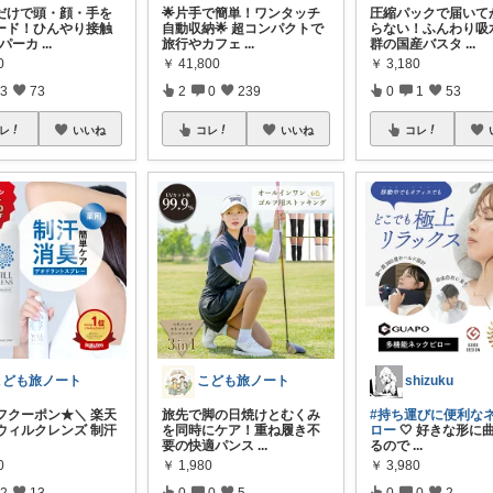
だけで頭・顔・手を
🌟片手で簡単！ワンタッチ
圧縮パックで届いて
ード！ひんやり接触
自動収納🌟 超コンパクトで
らない！ふんわり吸
Vパーカ
...
旅行やカフェ
...
群の国産バスタ
...
0
￥
41,800
￥
3,180
3
73
2
0
239
0
1
53
レ
いいね
コレ
いいね
コレ
こども旅ノート
こども旅ノート
shizuku
オフクーポン★＼ 楽天
旅先で脚の日焼けとむくみ
#持ち運びに便利な
 ウィルクレンズ 制汗
を同時にケア！重ね履き不
ロー
🤍 好きな形に
要の快適パンス
...
るので
...
0
￥
1,980
￥
3,980
2
13
0
0
5
0
0
2