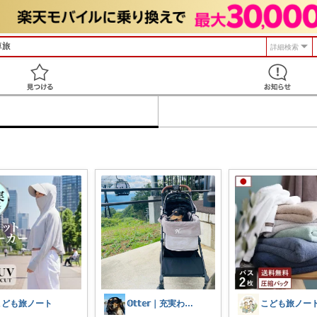
詳細検索
見つける
こども旅ノート
𝕆𝕥𝕥𝕖𝕣｜充実わんこライフ
こども旅ノー