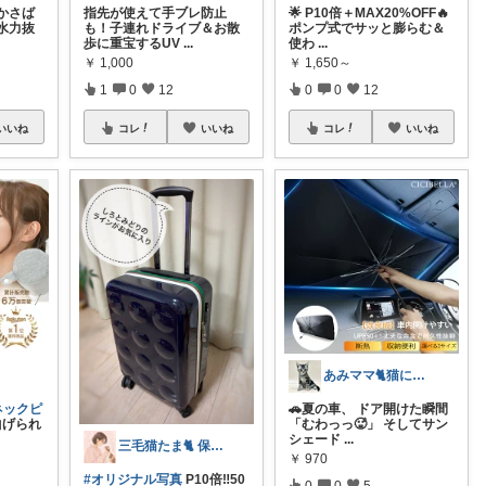
かさば
指先が使えて手ブレ防止
🌟 P10倍＋MAX20%OFF🔥
水力抜
も！子連れドライブ＆お散
ポンプ式でサッと膨らむ＆
歩に重宝するUV
...
使わ
...
￥
1,000
￥
1,650～
1
0
12
0
0
12
いいね
コレ
いいね
コレ
いいね
あみママ🐈猫に起こされた日は朝コレ派
ネックピ
🚗夏の車、 ドア開けた瞬間
曲げられ
「むわっっ🥵」 そしてサン
シェード
...
三毛猫たま🐈 保育士⭐️健康オタク
￥
970
#オリジナル写真
P10倍‼️50
0
0
5