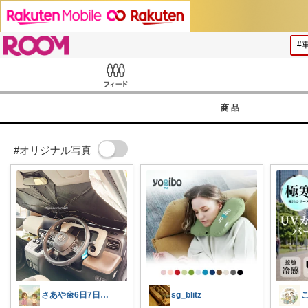
ROOM
Feed
商品
#オリジナル写真
さあや🌼6日7日有難うございます
sg_blitz