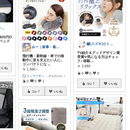
ほっと整うルーム🌿
800円O
適ベッド
鱸(スズキ)@トラベルグッズ
みー｜家事・暮らしの便利品
TV紹介＆グッドデザイン賞
飛行機・新幹線・車での移
受賞✨気になる方はチェッ
動中に首を支えたい人に。
ク♪ 移動
...
コンパクトにな
...
￥
3,980
いいね
￥
1,980～
0
0
0
さくサク🌸シ
...
さんのコレ！
0
0
1
コレ
いいね
コレ
いいね