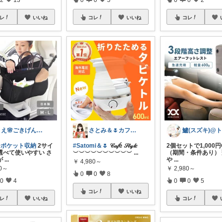
レ
いいね
コレ
いいね
コレ
りえ🌸ごきげんな暮らし🏠🌿
さとみ＆🌷カフェと素敵なもの☕️🌿
ーポケット収納
2サイ
#Satomi＆🌷
𝒞𝒶𝒻é 𝒮𝓉𝓎𝓁𝑒
2個セットで1,000円
選べて使いやすい さ
︶︶︶︶︶︶︶︶︶︶
...
（期間・条件あり）
が
...
や
...
￥
4,980～
20～
￥
2,980～
0
0
8
0
4
0
0
5
コレ
いいね
レ
いいね
コレ