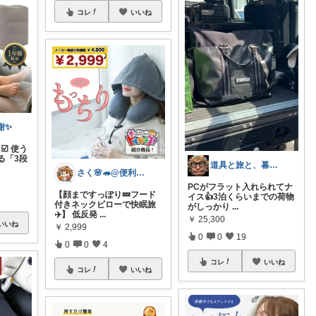
コレ
いいね
感謝✨
☑️ 使う
る「3段
道具と旅と、暮らしの余白
さく🌸🦔@便利でかわいいを探す旅
PCがフラット入れられてナ
【顔まですっぽり💤フード
イス👍3泊くらいまでの荷物
付きネックピローで快眠旅
がしっかり
...
✈️】 低反発
...
￥
25,300
いいね
￥
2,999
0
0
19
0
0
4
コレ
いいね
コレ
いいね