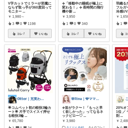
V字カットでミラーが邪魔に
✈️「移動中の睡眠が極上に
羽織る
ならず取っ手が360度回って
変わる！」✈️ 長時間の飛行
フルガ
モニター
...
機や新
...
冷感U
￥
1,980～
￥
3,950
￥
1,65
3
0
1198
1
0
340
1
コレ
いいね
コレ
いいね
コ
𝕆𝕥𝕥𝕖𝕣｜充実わんこライフ
🌸Rina｜🩵ママ必見アイテム🩵
🌟コムペット初の軽快3輪カ
✈️首がラク〜！「もっと早
20%
ート🌟 片手でスイスイ押せ
く欲しかった」ってなるネ
1位 ／
る軽快3輪
...
ックピロー♡
...
剤
...
￥
65,780
￥
3,980
￥
2,48
さとりん＠40
...
さんのコレ！
1
0
24
0