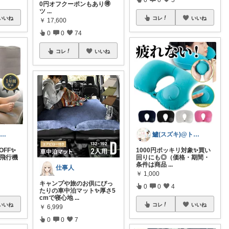
0円オフクーポンもあり🉐
ツ
...
いいね
コレ
いいね
￥
17,600
0
0
74
コレ
いいね
鱸(スズキ)@トラベルグッズ
鱸(スズキ)@トラベルグッズ
OFF✨
1000円ポッキリ対象✨買い
 飛行機
回りにも◎（価格・期間・
条件は商品
...
仕事人
￥
1,000
キャンプや旅のお供にぴっ
0
0
4
たりの車中泊マット✨厚さ5
cmで寝心地
...
いいね
コレ
いいね
￥
6,999
0
0
7