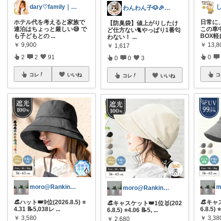
dary♡family｜厳選アイテム✨
わんわん子🐶🎉アツイ🫠
ホテル代を考えると家族で
日常に
【防臭袋】値上がりしたけ
連泊はちょっと厳しい😅 で
この車
ど仕方ない🐈やっぱり1番匂
も子どもとの
...
BOX軽
わない！
...
￥
9,900
￥
13,8
￥
1,617
2
2
91
0
0
0
3
コレ
いいね
コ
コレ
いいね
moro@Ranking ROOM
moro@Ranking ROOM
👒ハット👑9位(2026.8.5) ⭐
👒キャ
👒キャスケット👑1位🥇(202
4.31 📝5,038レ
...
6.8.5) 
6.8.5) ⭐4.06 📝5,
...
￥
3,580
￥
3,38
￥
2,680