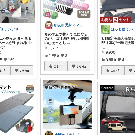
ゆあ🎀兄妹ママの育児と暮らし
グルテンフリー
夏のオムツ替えで気になる
んと作った 食べる＆
のが、 ゴミ箱を開けた瞬間
8/4限定🔥最大全額3,
ペースが生まれる シ
のむあっとし
...
FF！車が一瞬で快
ック
...
に
...
￥
1,617
0
￥
9,900
1
0
3
5
169
0
0
4
コレ
いいね
レ
いいね
コレ