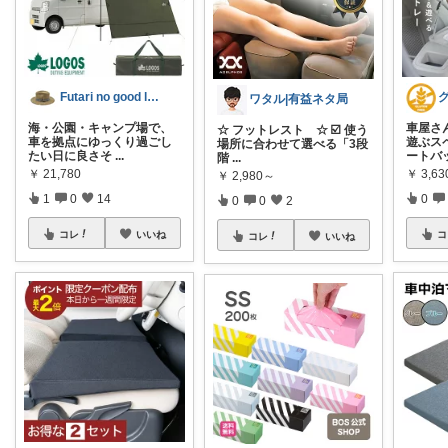
Futari no good life
ワタル|有益ネタ局
海・公園・キャンプ場で、
車屋さ
☆ フットレスト ☆ ☑️ 使う
車を拠点にゆっくり過ごし
遊ぶス
場所に合わせて選べる「3段
たい日に良さそ
...
ートバ
階
...
￥
21,780
￥
3,63
￥
2,980～
1
0
14
0
0
0
2
コレ
いいね
コ
コレ
いいね