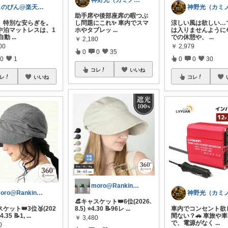
神野光（カミノヒカリ）
しのびん@楽天Room
助手席や後部座席の暇つぶ
、特別な安らぎを。
し問題にこれ✨ 車内でスマ
涼しい風は欲しい…
中泊マットレスは、1
ホやタブレッ
...
は入りませんように
自動
...
での休憩や、
...
￥
2,180
00
￥
2,979
0
0
35
0
1
0
0
30
コレ
いいね
レ
いいね
コレ
moro@Ranking ROOM
moro@Ranking ROOM
👒キャスケット👑6位(2026.
スケット👑3位🥉(202
8.5) ⭐4.30 📝96レ
...
車内でコンセント欲
⭐4.35 📝1,
...
間ない？🚗 車旅や
￥
3,480
で、電源がなく
...
0