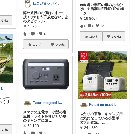
ねこだま✨ おうち時間充実ROOM🐾
🚗❄️ 暑い季節の車のお出か
けに大活躍✨ EENOURのポ
海外旅行のお供はこれ一
ータ
...
択！✈️✨もう手放せない、あ
￥
19,800～
いいね
のタビケトル
...
0
0
18
￥
4,980～
0
0
4
コレ
いいね
コレ
いいね
Futari no good life
にコー
っくり
Futari no good life
Futari no good life
スマホの充電や、小型の扇
ふたりの車旅・キャンプ用
風機・ライトを使いたい夏
に気になっている小型ポー
のキャンプに気
...
タブル電源。
...
￥
51,100
￥
241,280
いいね
0
0
0