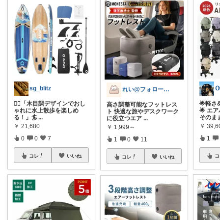
sg_blitz
れい@フォロー＆経由購入感謝です♪
🏄‍♂️「木目調デザインでおし
🌟軽
高さ調整可能なフットレス
ゃれに水上散歩を楽しめ
🌟 
ト 快適な旅やデスクワーク
る！」🏄‍
...
そのま
に役立つエア
...
￥
21,680
￥
39,
￥
1,999～
0
0
7
1
1
0
11
コレ
いいね
コ
コレ
いいね