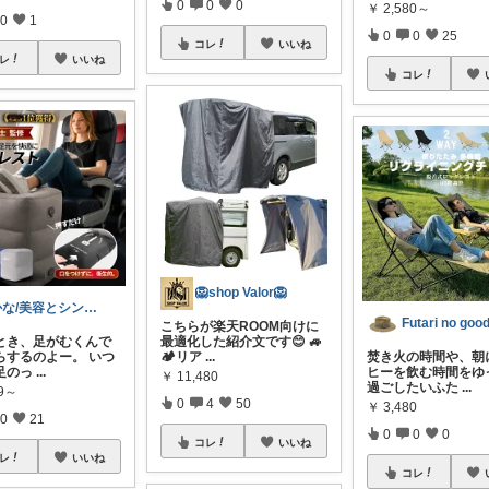
0
0
0
￥
2,580～
0
1
0
0
25
コレ
いいね
レ
いいね
コレ
🦁shop Valor🦁
かな/美容とシンプルでおしゃれな暮らし
こちらが楽天ROOM向けに
とき、足がむくんで
最適化した紹介文です😊 🚙
らするのよー。 いつ
🏕️リア
...
焚き火の時間や、朝
足のっ
...
ヒーを飲む時間をゆ
￥
11,480
過ごしたいふた
...
99～
0
4
50
￥
3,480
0
21
0
0
0
コレ
いいね
レ
いいね
コレ