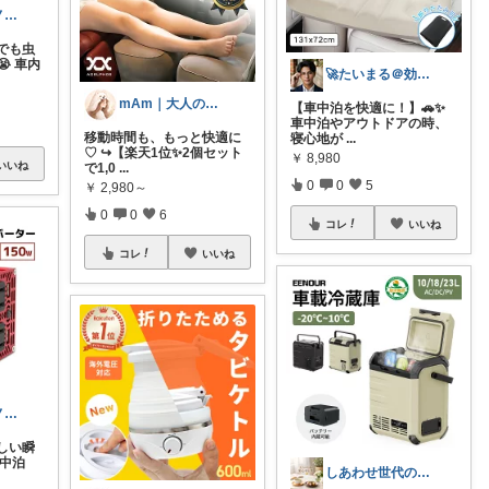
神野光（カミノヒカリ）
でも虫
 車内
🚀たいまる＠効率至上主義のセレクトニキ
mAm｜大人のご褒美セレクト
【車中泊を快適に！】🚗✨
車中泊やアウトドアの時、
移動時間も、もっと快適に
寝心地が
...
♡ ↪︎【楽天1位✨2個セット
￥
8,980
いいね
で1,0
...
0
0
5
￥
2,980～
0
0
6
コレ
いいね
コレ
いいね
神野光（カミノヒカリ）
しい瞬
車中泊
しあわせ世代のおすすめ便