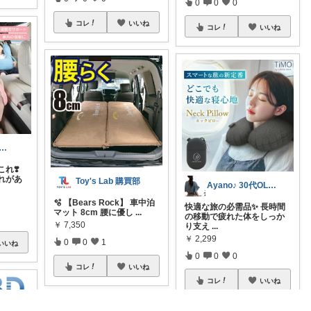
0
0
0
コレ
いいね
コレ
いいね
か⌇インテリア好きオカン
れ❣️
れがあ
Toy's Lab 購買部
Ayano♪ 30代OLファッション
🫧 【Bears Rock】 車中泊
快適な旅の必需品✨ 長時間
マット 8cm 腰に優し
...
の移動で疲れた体をしっか
￥
7,350
り支え
...
￥
2,299
0
0
1
いいね
0
0
0
コレ
いいね
コレ
いいね