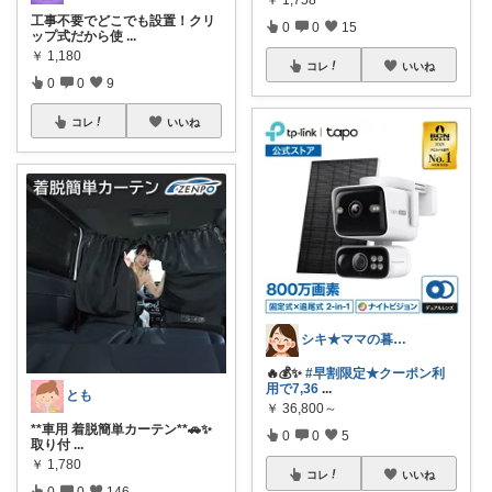
工事不要でどこでも設置！クリ
0
0
15
ップ式だから使
...
￥
1,180
コレ
いいね
0
0
9
コレ
いいね
シキ★ママの暮らし、キッズ
🔥💰✨
#早割限定★クーポン利
用で7,36
...
とも
￥
36,800～
**車用 着脱簡単カーテン**🚗✨
0
0
5
取り付
...
￥
1,780
コレ
いいね
0
0
146