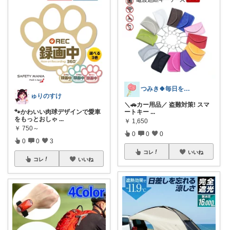
つみき🍀毎日をご機嫌にする♡
ゅりのすけ
＼🚗カー用品／ 盗難対策! スマ
🐾かわいい肉球デザインで愛車
ートキー
...
をもっとおしゃ
...
￥
1,650
￥
750～
0
0
0
0
0
3
コレ
いいね
コレ
いいね