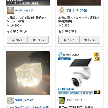
laugh_log〜ラフな日々の記録〜
すみ｜50代の健康と暮らし
＼配線いらずで防犯対策📹✨／
本当に買って良かった！ ​高額な
ソーラー給電
...
業者費用を
...
￥
16,800～
￥
2,980
0
2
16
0
0
8
コレ
いいね
コレ
いいね
hazuki_ethical
クローバー♣️
#ソーラーランタン
#キャリーザ
🌳 Tapo TC92 KIT｜屋外用
...