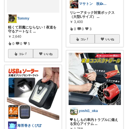
マサトン 祝👍7000プロフも見てね
リレーアタック対策ボックス
（大型Lサイズ）
...
Tommy
￥
3,400
軽くて邪魔にならない！夜道を
0
0
3
守るアートなミ
...
￥
2,640
コレ
いいね
0
0
5
コレ
いいね
yoshi1_oka
💖もしもの車内トラブルに備え
る安心アイテム
...
海苔巻きくぴぽ
￥
1,758