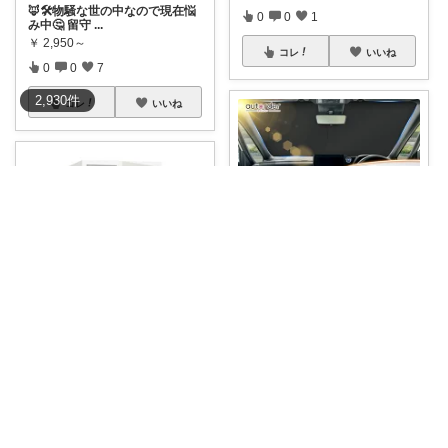
🦊🛠️物騒な世の中なので現在悩
0
0
1
み中🤔 留守
...
￥
2,950～
コレ
いいね
0
0
7
2,930
件
コレ
いいね
もちぷくmochipuku☘️9日感謝
☘️7/10＆14＆20経由ご購入感謝
☘️
...
5o2
￥
1,780～
大切な資産や重要書類をしっか
0
0
131
り守る！ダイヤ
...
￥
67,200
コレ
いいね
0
0
0