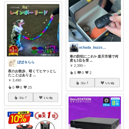
ochada_buzzsouji
車の防犯にこれ✨ 楽天市場で何
度も1位を受
...
ぽぽ＆らら
￥
2,390～
夜のお散歩、暗くてヒヤッとし
0
0
2
たことはありま
...
￥
3,490
コレ
いいね
0
0
25
コレ
いいね