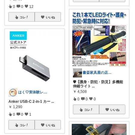
0
0
12
コレ
いいね
書斎家具屋の店長奥田
🛡️【護身・防犯・防災】多機能
伸縮ライト
...
￥
4,508
はく🤍実体験レビュアー
0
0
0
Anker USB-C 2-in-1 カー
...
￥
1,290
コレ
いいね
0
0
1
コレ
いいね