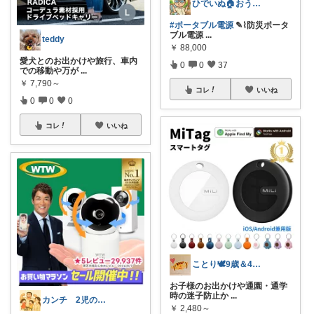
ひでいぬ🏠おうちをアイテムで快適！！
#ポータブル電源
✎⌇防災ポータ
ブル電源
...
teddy
￥
88,000
愛犬とのお出かけや旅行、車内
0
0
37
での移動や万が
...
￥
7,790～
コレ
いいね
0
0
0
コレ
いいね
ことり🕊️9歳＆4歳の姉妹ママ
お子様のお出かけや通園・通学
時の迷子防止か
...
カンチ 2児のパパ👨
￥
2,480～