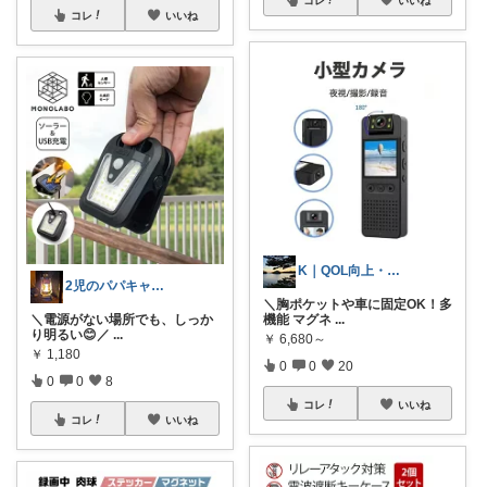
コレ
いいね
K｜QOL向上・良品選定室
2児のパパキャンパー
＼胸ポケットや車に固定OK！多
＼電源がない場所でも、しっか
機能 マグネ
...
り明るい😊／
...
￥
6,680～
￥
1,180
0
0
20
0
0
8
コレ
いいね
コレ
いいね