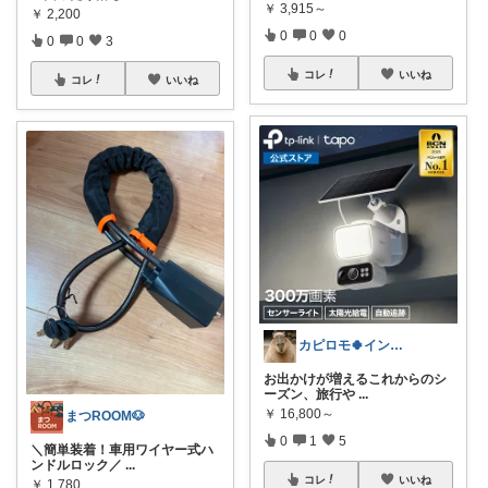
￥
3,915～
￥
2,200
0
0
0
0
0
3
コレ
いいね
コレ
いいね
カピロモ🍀インドア派向けROOM🦥
お出かけが増えるこれからのシ
ーズン、旅行や
...
￥
16,800～
まつROOM🐶
0
1
5
＼簡単装着！車用ワイヤー式ハ
ンドルロック／
...
コレ
いいね
￥
1,780