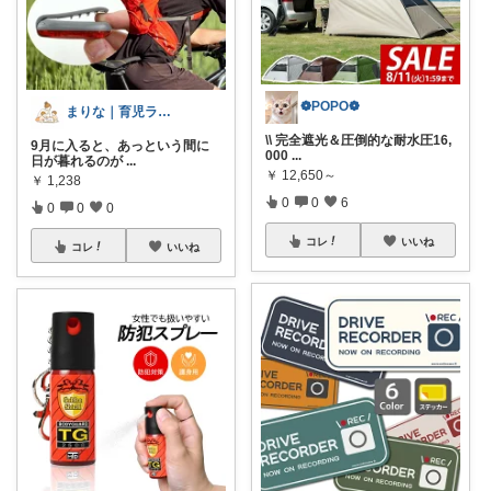
❁POPO❁
まりな｜育児ラクする便利グッズ 🌸
\\ 完全遮光＆圧倒的な耐水圧16,
9月に入ると、あっという間に
000
...
日が暮れるのが
...
￥
12,650～
￥
1,238
0
0
6
0
0
0
コレ
いいね
コレ
いいね