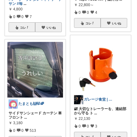
サン
#毎
...
￥
22,800～
￥
4,800
0
0
4
0
0
7
コレ
いいね
コレ
いいね
ガレージ食堂 | 開業準備中
たまとも🙌🤭🌈
🔐 大切なトレーラーを、連結部
サイドサンシェード カーテン 車
から守る ト
...
フロント
...
￥
22,130
￥
3,180
0
0
3
0
0
513
コレ
いいね