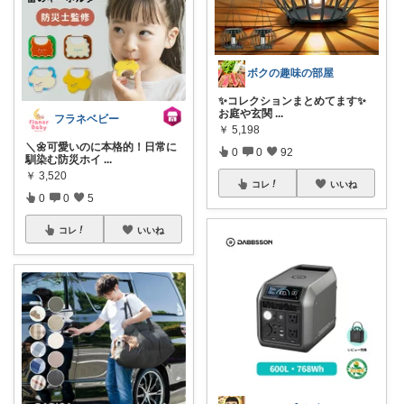
ボクの趣味の部屋
✨コレクションまとめてます✨
お庭や玄関
...
フラネベビー
￥
5,198
＼🌼可愛いのに本格的！日常に
0
0
92
馴染む防災ホイ
...
￥
3,520
コレ
いいね
0
0
5
コレ
いいね