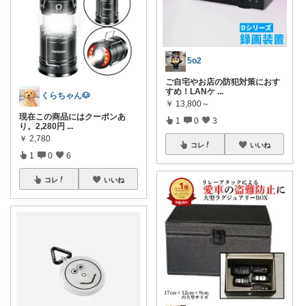
5o2
ご自宅やお店の防犯対策におす
すめ！LANケ
...
くらちゃん🐶
￥
13,800～
現在この商品にはクーポンあ
1
0
3
り。2,280円
...
￥
2,780
コレ
いいね
1
0
6
コレ
いいね