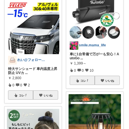
smile.mama_life
車に1台常備で万が一も安心！A
utoGo
...
れい@フォロー＆経由購入感謝です♪
￥
1,399～
特大サンシェード 車内温度上昇
0
0
10
防止 UVカ
...
￥
2,800
コレ
いいね
0
0
2
コレ
いいね