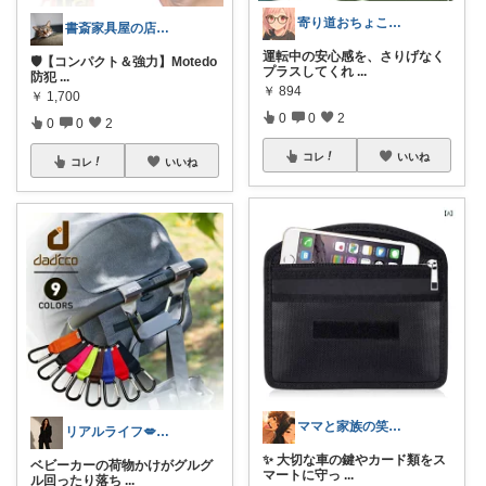
寄り道おちょこっと🍒
書斎家具屋の店長奥田
運転中の安心感を、さりげなく
🛡️【コンパクト＆強力】Motedo
プラスしてくれ
...
防犯
...
￥
894
￥
1,700
0
0
2
0
0
2
コレ
いいね
コレ
いいね
ママと家族の笑顔の為に選ぶ品😆
リアルライフ💋✨✨✨
✨ 大切な車の鍵やカード類をス
ベビーカーの荷物かけがグルグ
マートに守っ
...
ル回ったり落ち
...