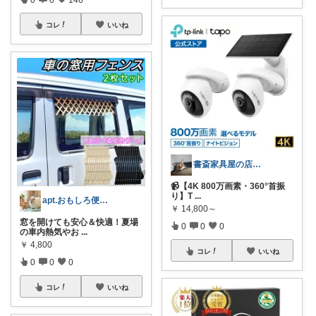
コレ
いいね
書斎家具屋の店長奥田
📹【4K 800万画素・360°首振
り】T
...
apt.おもしろ便利グッズ推し主婦
￥
14,800～
窓を開けても安心＆快適！夏場
0
0
0
の車内熱気やお
...
￥
4,800
コレ
いいね
0
0
0
コレ
いいね