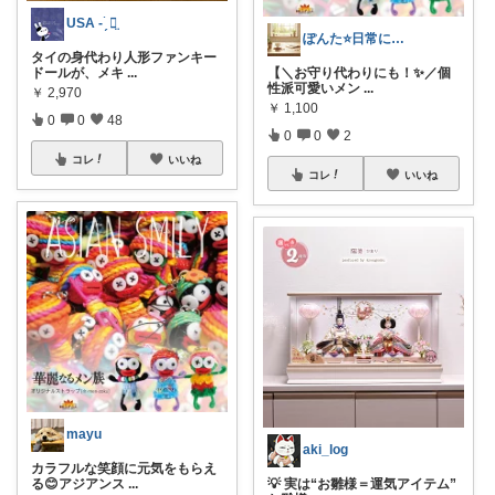
ÜSA - ̗̀ ꪔ̤
ぽんた⭐️日常にちょこっと彩りを
タイの身代わり人形ファンキー
ドールが、メキ
...
【＼お守り代わりにも！✨／個
性派可愛いメン
...
￥
2,970
￥
1,100
0
0
48
0
0
2
コレ
いいね
コレ
いいね
mayu
aki_log
カラフルな笑顔に元気をもらえ
る😊アジアンス
...
💡 実は“お雛様＝運気アイテム”