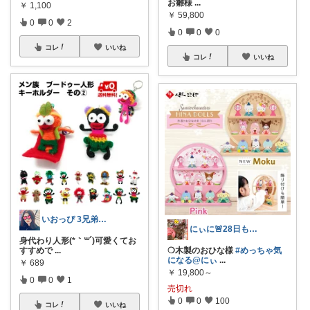
お雛様
...
￥
1,100
￥
59,800
0
0
2
0
0
0
コレ
いいね
コレ
いいね
いおっぴ 3兄弟まま 購入感謝🙇‍♀️
にぃに🚨28日も感謝➠お礼プロフで🐾
身代わり人形(*｀꒳´)可愛くてお
すすめで
...
❍木製のおひな様
#めっちゃ気
になる@にぃ
...
￥
689
￥
19,800～
0
0
1
売切れ
0
0
100
コレ
いいね