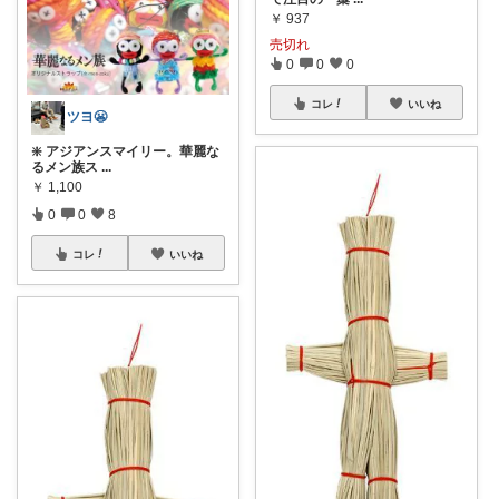
￥
937
売切れ
0
0
0
コレ
いいね
ツヨ😬
❇️ アジアンスマイリー。華麗な
るメン族ス
...
￥
1,100
0
0
8
コレ
いいね