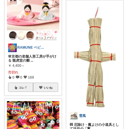
RAMUNE ベビー/猫/生活用品etc
🌸京都の老舗人形工房が手がけ
る 龍虎堂の雛
...
￥
4,400～
売切れ
0
0
169
コレ
いいね
雪風
🧸 厄除け・魔よけの小道具とし
て注目の「藁
...