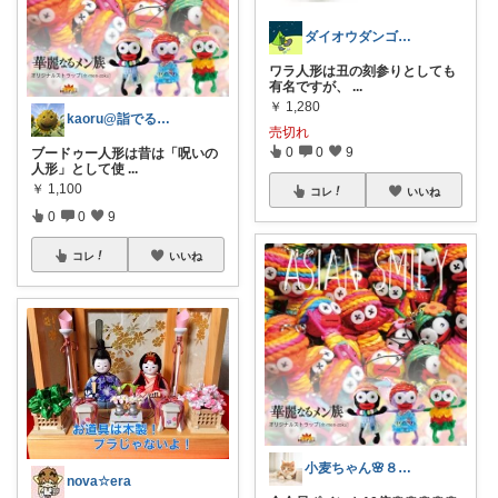
ダイオウダンゴムシ
ワラ人形は丑の刻参りとしても
有名ですが、
...
￥
1,280
kaoru@詣でる人💌いつもありがとう
売切れ
0
0
9
ブードゥー人形は昔は「呪いの
人形」として使
...
￥
1,100
コレ
いいね
0
0
9
コレ
いいね
小麦ちゃん🌸８月購入感謝☀️
nova☆era