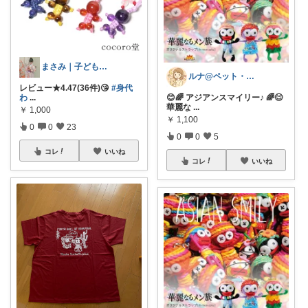
まさみ｜子ども服・水着・季節グッズ🫶
ルナ@ペット・雑貨
レビュー★4.47(36件)😘
#身代
わ
...
😊🌈 アジアンスマイリー♪ 🌈😊
華麗な
...
￥
1,000
￥
1,100
0
0
23
0
0
5
コレ
いいね
コレ
いいね