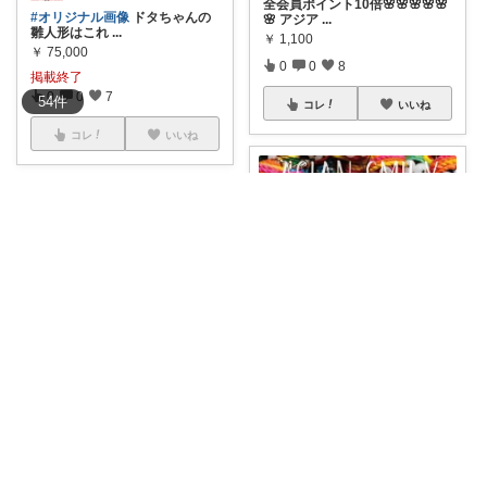
全会員ポイント10倍🌸🌸🌸🌸🌸
#オリジナル画像
ドタちゃんの
🌸 アジア
...
雛人形はこれ
...
￥
1,100
￥
75,000
0
0
8
掲載終了
0
0
7
54
件
コレ
いいね
コレ
いいね
フォロワー様から購入させて頂きます☺️
シンディ👑Cyndi👑
この華麗なるアジアンスマイリ
ーのストラップ
...
#幸せを運ぶくまくまお
身代わ
￥
1,100
りになってく
...
0
0
2
￥
957