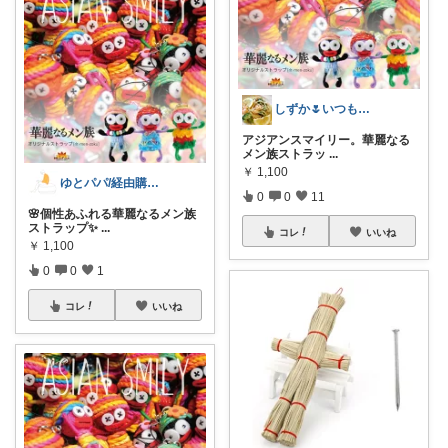
しずか🌷いつもありがとうございます😆
アジアンスマイリー。華麗なる
メン族ストラッ
...
￥
1,100
ゆとパパ/経由購入感謝🙇
0
0
11
🌸個性あふれる華麗なるメン族
ストラップ✨
...
コレ
いいね
￥
1,100
0
0
1
コレ
いいね