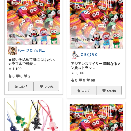
ちー ♡ Chi's Room
ＺＥ⭕ＲＯ
★願いを込めて身につけたい、
カラフルで可愛
...
アジアンスマイリー 華麗なるメ
ン族ストラッ
...
￥
1,100
￥
1,100
0
0
2
0
0
68
コレ
いいね
コレ
いいね