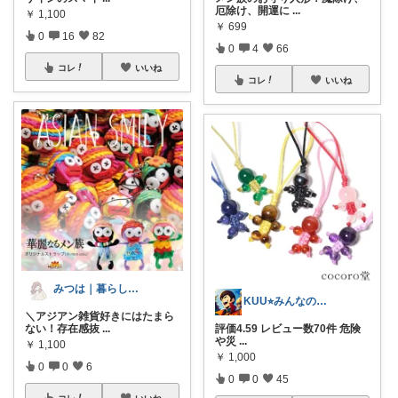
厄除け、開運に
...
￥
1,100
￥
699
0
16
82
0
4
66
コレ
いいね
コレ
いいね
みつは｜暮らしのヒント帳
KUU⭐︎みんなの部屋
＼アジアン雑貨好きにはたまら
ない！存在感抜
...
評価4.59 レビュー数70件 危険
や災
...
￥
1,100
￥
1,000
0
0
6
0
0
45
コレ
いいね