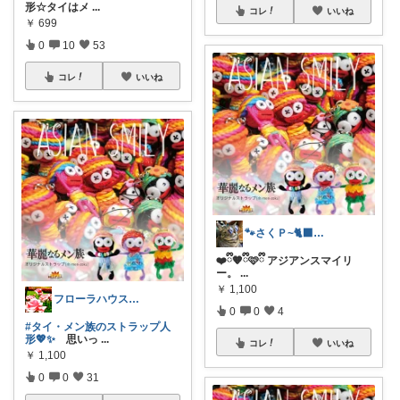
形☆タイはメ
...
コレ
いいね
￥
699
0
10
53
コレ
いいね
🐾さくＰ~🐈‍⬛只今ｽﾛｰﾍﾟｰｽ
❤️ྀི🧡ྀི🩷ྀི アジアンスマイリ
ー。
...
￥
1,100
フローラハウス💖✨
0
0
4
#タイ・メン族のストラップ人
形💖✨
思いっ
...
コレ
いいね
￥
1,100
0
0
31