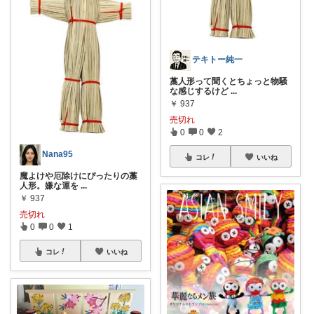
テキトー純一
藁人形って聞くとちょっと物騒
な感じするけど
...
￥
937
売切れ
0
0
2
Nana95
コレ
いいね
魔よけや厄除けにぴったりの藁
人形。嫌な運を
...
￥
937
売切れ
0
0
1
コレ
いいね