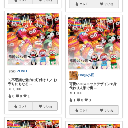
コレ
いいね
ZONO
Hoi@小豆
＼不思議な魅力に釘付け！／ お
守りにもなる
...
可愛いエスニックデザイン✨身
代わり人形で魔
...
￥
1,100
￥
1,100
0
0
1
1
0
3
コレ
いいね
コレ
いいね