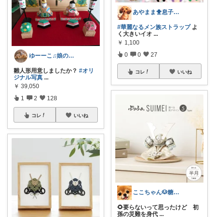
あやまま🐥息子がインフルエンザA型😨
#華麗なるメン族ストラップ
よ
く大きいイオ
...
￥
1,100
0
0
27
ゆーーこ♫娘のOD治療中
雛人形用意しましたか？
#オリ
コレ
いいね
ジナル写真
...
￥
39,050
1
2
128
コレ
いいね
ここちゃん🐶糖代謝大事だよ 感謝💕
🌻要らないって思ったけど 初
孫の災難を身代
...