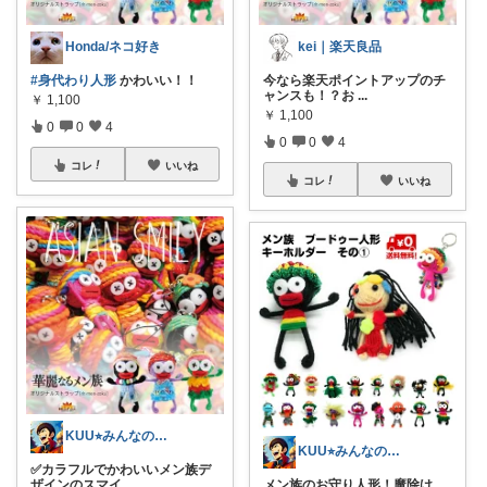
Honda/ネコ好き
kei｜楽天良品
#身代わり人形
かわいい！！
今なら楽天ポイントアップのチ
ャンスも！？お
...
￥
1,100
￥
1,100
0
0
4
0
0
4
コレ
いいね
コレ
いいね
KUU⭐︎みんなの部屋
KUU⭐︎みんなの部屋
✅カラフルでかわいいメン族デ
ザインのスマイ
...
メン族のお守り人形！魔除け、