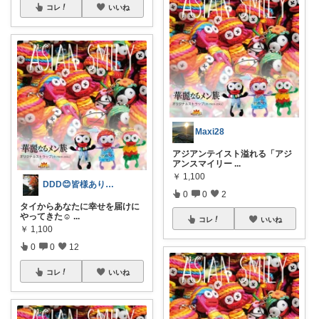
コレ
いいね
Maxi28
アジアンテイスト溢れる「アジ
アンスマイリー
...
￥
1,100
DDD😊皆様ありがとうございます😊
0
0
2
タイからあなたに幸せを届けに
やってきた☺️
...
コレ
いいね
￥
1,100
0
0
12
コレ
いいね