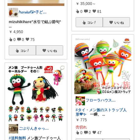
￥
35,000～
0
2
81
ℎ𝑎𝑟𝑢𝑘𝑎𓅼子ども/暮らし
mizuhikihare*水引で結ぶ節句*
コレ
いいね
...
￥
4,950
0
0
75
コレ
いいね
フローラハウス💖✨
#タイ・メン族のストラップ人
形💖✨
一瞬、
...
￥
775
売切れ
ごぶりんきゃっと@感謝(*≧▽≦*)ゞ
0
0
47
#送料無料
メン族ブードゥー人