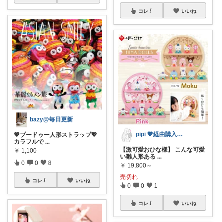
コレ
いいね
bazy@毎日更新
pipi 🧡経由購入嬉しいです☺️💕
💖ブードゥー人形ストラップ💖
カラフルで
...
【激可愛おひな様】 こんな可愛
￥
1,100
い雛人形ある
...
0
0
8
￥
19,800～
売切れ
コレ
いいね
0
0
1
コレ
いいね