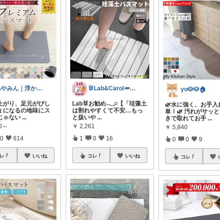
あやみん｜浮かせる収納と快適生活
🐰Lab&Carol🥕のｲﾝﾃﾘｱ
yo🐶🐶🏠
上がり、足元がびし
Lab🐰お勧め𓂃𓈒𓏸【「珪藻土
🌿水に強く、お手入
ょになるの地味にス
は割れやすくて不安…もっ
単！🌿 汚れがサッ
じゃない
...
と扱いや
...
きで取れてお手
...
70～
￥
2,261
￥
5,840
0
614
1
0
16
0
0
9
レ
いいね
コレ
いいね
コレ