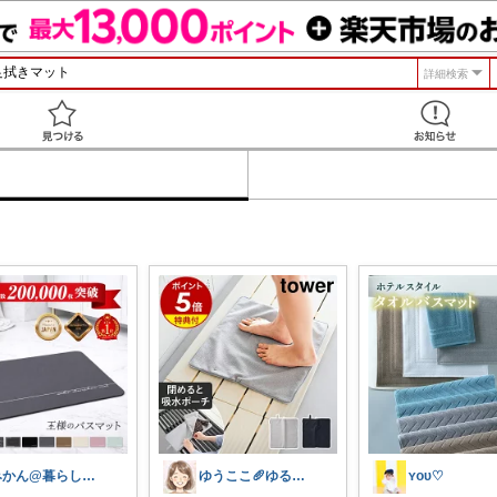
詳細検索
見つける
みかん@暮らしのもの／暑さ対策に全力⛱️
ゆうここ🥖ゆるっと楽しくお得な暮らしꕤ
ʏᴏᴜ♡