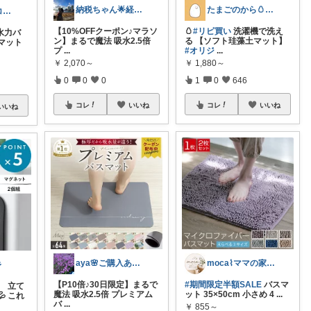
納税ちゃん🌟経由購入★
たまごのから🥚ラクに暮らす┊︎育児
ぴこりん｜朝コレ｜良いものを長く🌿
【10%OFFクーポン♪マラソ
🥚
#リピ買い
洗濯機で洗え
水力バ
ン】まるで魔法 吸水2.5倍
る 【ソフト珪藻土マット】
マット
プ
...
#オリジ
...
￥
2,070～
￥
1,880～
0
0
0
1
0
646
コレ
いいね
コレ
いいね
いいね
aya🌸ご購入ありがとうございます✨
moca⌇ママの家事ラク便利グッズ🤍
彡
【P10倍♪30日限定】まるで
#期間限定半額SALE
バスマ
 立て
魔法 吸水2.5倍 プレミアム
ット 35×50cm 小さめ 4
...
 これ
バ
...
￥
855～