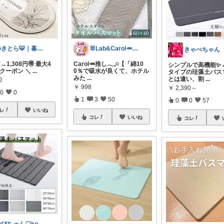
ゆきとら🐯｜暮らしをラクにしたいパパ
🐰Lab&Carol🥕のｲﾝﾃﾘｱ
きゃべちゃん
円→1,308円🉐 最大4
Carol🥕推し𓂃𓈒𓏸【「綿10
シンプルで高機能✨ 
Fクーポン ＼
...
0％で吸水が良くて、ホテル
タイプの珪藻土バス
みた
...
とは違い、割
...
0
￥
998
￥
2,390～
0
0
1
3
50
0
0
57
レ
いいね
コレ
いいね
コレ