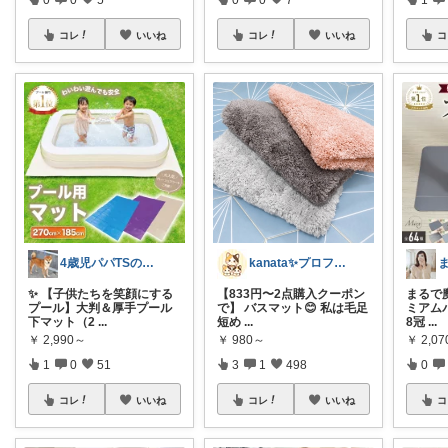
コレ
いいね
コレ
いいね
コ
4歳児パパTSの育児おたすけROOM🎁
kanata✨プロフ写真変えました🐈
✨ 【子供たちを笑顔にする
【833円〜2点購入クーポン
まるで魔
プール】大判＆厚手プール
で】 バスマット😊 私は毛足
ミアム
下マット（2
...
短め
...
8冠
...
￥
2,990～
￥
980～
￥
2,0
1
0
51
3
1
498
0
コレ
いいね
コレ
いいね
コ