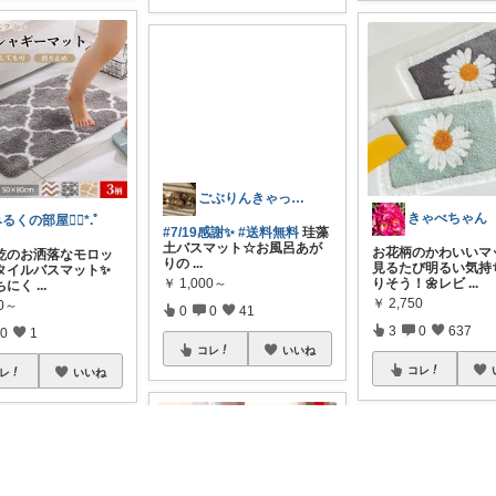
ごぶりんきゃっと@感謝(*≧▽≦*)ゞ
きゃべちゃん
るくの部屋❁⃘*.ﾟ
#7/19感謝✨
#送料無料
珪藻
土バスマット☆お風呂あが
お花柄のかわいいマッ
乾のお洒落なモロッ
りの
...
見るたび明るい気持
タイルバスマット✨
りそう！🌼レビ
...
￥
1,000～
ちにく
...
￥
2,750
90～
0
0
41
3
0
637
0
1
コレ
いいね
コレ
レ
いいね