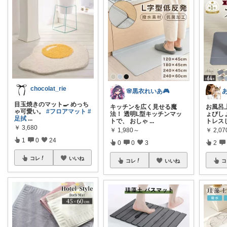
chocolat_rie
🌸黒衣れいあ🎮
目玉焼きのマット🍳 めっち
キッチンを広く見せる魔
お風呂
ゃ可愛い。
#フロアマット
#
法！ 透明L型キッチンマッ
ょびし
足拭
...
トで、 おしゃ
...
トレス
￥
3,680
￥
1,980～
￥
2,0
1
0
24
0
0
3
2
コレ
いいね
コレ
いいね
コ