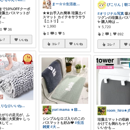
のびちゃん♡korati
まー☆☆生活改善お探し人
まで10%OFFクーポ
珪藻土バスマットが
★★お手入れ簡単 珪藻土バ
#オリジナル写真
吸
ぎ
...
スマット カイテキサラサラ
ツグンの珪藻土バス
【ニトリ】
...
✨ 購入時は
...
80～
￥
1,990
￥
5,720
0
36
0
0
5
2
1
892
レ
いいね
コレ
いいね
コレ
えりな@いいね100%バック💓
yuri mama 👧🏻👧🏻
room_hiro★
上がりの足元が、ふ
シンプルなロゴ入りのこの
快適に大変身✨ しっ
珪藻土マットの収納
バスマットも好み🩶
#生活
水して
...
かけても倒れちゃう
雑貨
#大
...
いいかも
...
99～