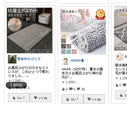
み
育休中のゴリラ
tanton🪴
吸水速
お風呂上がりの小さなスト
⭐4.64（3257件） 驚きの吸
カンス
レスが、これひとつで変わ
水力💧お風呂上がり🛀の足
毛が落
りました。
...
元が
...
￥
1,1
￥
1,580～
￥
1,999～
7,985
件
0
0
0
3
0
0
36
コ
コレ
いいね
コレ
いいね