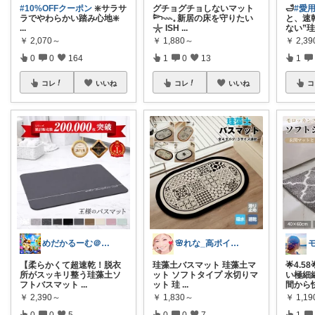
#10%OFFクーポン
❇️サラサ
グチョグチョしないマット
🛁
#愛用
ラでやわらかい踏み心地❇️
𓆸𓇠𓈒 新居の床を守りたい
と、速
...
𓇼 ISH
...
ない”
￥
2,070～
￥
1,880～
￥
2,3
0
0
164
1
0
13
1
コレ
いいね
コレ
いいね
コ
めだかるーむ＠ありがとうございます。
🌸れな_高ポイントday🛒♩◡̈*
【柔らかくて超速乾！脱衣
珪藻土バスマット 珪藻土マ
🌟4.
所がスッキリ整う珪藻土ソ
ット ソフトタイプ 水切りマ
い極細
フトバスマット
...
ット 珪
...
間から
￥
2,390～
￥
1,830～
￥
1,1
0
0
5
0
0
7
1