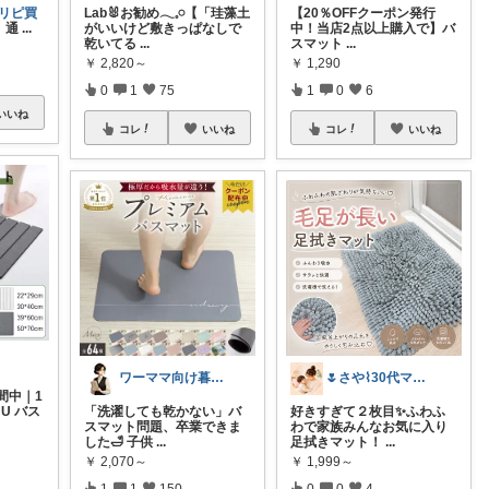
#リピ買
Lab🐰お勧め𓂃𓈒𓏸【「珪藻土
【20％OFFクーポン発行
、通
...
がいいけど敷きっぱなしで
中！当店2点以上購入で】バ
乾いてる
...
スマット
...
￥
2,820～
￥
1,290
0
1
75
1
0
6
いいね
コレ
いいね
コレ
いいね
ワーママ向け暮らしの便利グッズROOM
🌷さや⌇30代ママのお買い物記録
間中｜1
HU バス
「洗濯しても乾かない」バ
好きすぎて２枚目✨ふわふ
スマット問題、卒業できま
わで家族みんなお気に入り
した🛁 子供
...
足拭きマット！
...
￥
2,070～
￥
1,999～
1
1
150
0
0
4