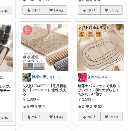
コレ
いいね
コレ
いいね
いいね
皆様の優しさに感謝です✨happyミルク
きゃべちゃん
うさぎLove♡🐰みーちゃん🐰
＼2点10%OFF／【毛足新改
珪藻土バスマットで北欧っ
愛いバス
良！】バスマット 速乾 洗え
ぽいライン柄✨めずらしく
猫モチー
る
...
てかわいい🥰サ
...
￥
1,080～
￥
2,599～
0
0
5
0
2
52
コレ
いいね
コレ
いいね
いいね