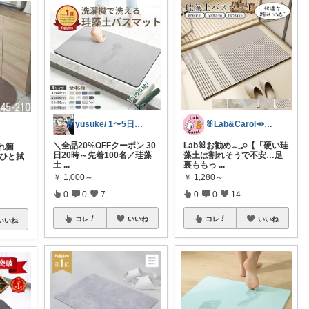
yusuke/ 1〜5日購入感謝♫
🐰Lab&Carol🥕のｲﾝﾃﾘｱ
＼全品20%OFFクーポン 30
Lab🐰お勧め𓂃𓈒𓏸【「硬い珪
れ簡
日20時～先着100名／珪藻
藻土は割れそうで不安…足
とひと拭
土
...
裏ももっ
...
￥
1,000～
￥
1,280～
0
0
7
0
0
14
コレ
いいね
コレ
いいね
いいね