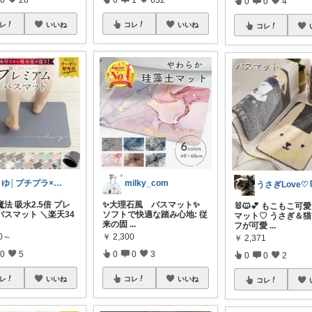
0
0
4
レ
いいね
コレ
いいね
コレ
まゆ│プチプラ×ご褒美スイーツ
milky_com
法 吸水2.5倍 プレ
✨大理石風 バスマット✨
🐰🐱💕 もこもこ可
バスマット ＼楽天34
ソフトで快適な踏み心地: 従
マット♡ うさぎ＆
来の固
...
フが可愛
...
70～
￥
2,300
￥
2,371
0
5
0
0
3
0
0
2
レ
いいね
コレ
いいね
コレ