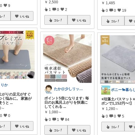
￥
2,500
￥
1,485
0
9
1
0
2
0
0
19
レ
いいね
コレ
いいね
コレ
まりか
たか@少しリッチな生活がしたいパパ
上がりの足元がすぐ
ポイント5倍になります♪ 毎
つく悩みに。 家族が
⭐️珪藻土バスマット⭐
日のお風呂上がりを快適に
使うと
...
ポンで1,152円〜!】
してくれる
...
70～
￥
1,280～
￥
1,080～
0
0
0
0
5
0
1
84
レ
いいね
コレ
コレ
いいね