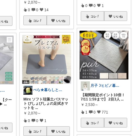
￥
2,070～
0
0
1
0
0
14
コレ
いいね
コレ
いいね
いいね
月子☽ヒビノ暮らしレシピ
べら★暮らしと食べもの
ポニー🐎暮らし快適を目指すパパ
【期間限定ポイント10倍！
Mirx ソフト珪藻土バスマッ
7/11 1:59まで】 2目3人
...
️ 【クー
ト びしょびしょの足拭きマ
 ▶
...
￥
2,530～
ットを
...
1
0
771
￥
2,070～
0
0
1
コレ
いいね
いいね
コレ
いいね