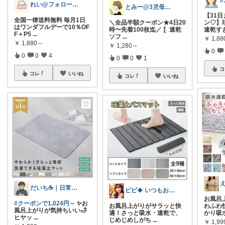
れい@フォロー＆経由購入感謝です♪
とみー@3児母の部屋⭐️
【31日
全国一律送料無料 毎月1日
＼全品半額クーポン★4日20
ン♡】
はワンダフルデーで10％OF
時〜先着100枚迄／ 〚速乾
速乾す
F＋P5
...
ソフ
...
￥
1,8
￥
1,880～
￥
1,280～
0
0
0
4
0
0
1
コ
コレ
いいね
コレ
いいね
だいち☕️｜日常にちょうどいいモノ
ピピ🍀 いつもお立ち寄りありがとう🥰
お風呂
#クーポンで1,024円～
✨お
お風呂上がりがサラッと快
わふわ
風呂上がりが気持ちいい🛁
適！さっと吸水・速乾で、
かり吸
ヒヤッ
...
じめじめしがち
...
￥
1,9