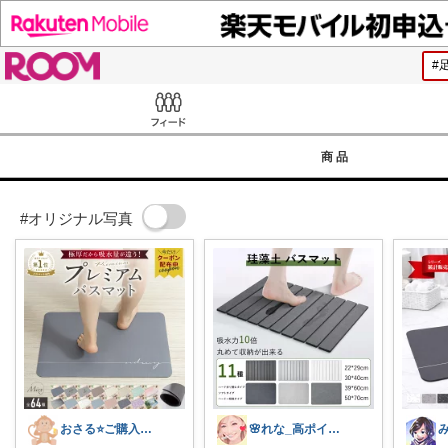
ROOM
Feed
商品
#オリジナル写真
おさる⭐ご購入感謝🐹
🌸れな_高ポイントday🛒♩◡̈*