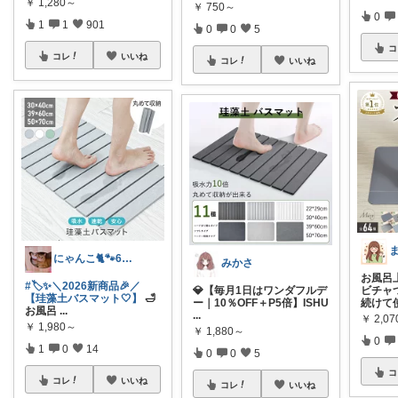
￥
1,280～
￥
750～
0
1
1
901
0
0
5
コ
コレ
いいね
コレ
いいね
にゃんこ🐈🐾6日ｲｲﾈお休み🙏
みかさ
お風呂
#🏷️✨＼2026新商品🎉／
💎【毎月1日はワンダフルデ
ビチャ
【珪藻土バスマット🤍】
🛁
ー｜10％OFF＋P5倍】ISHU
続けて
お風呂
...
...
￥
2,0
￥
1,980～
￥
1,880～
0
1
0
14
0
0
5
コ
コレ
いいね
コレ
いいね