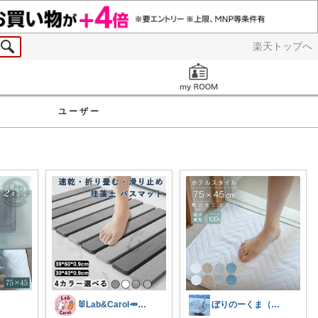
楽天トップへ
お知らせ
ユーザー
🐰Lab&Carol🥕のｲﾝﾃﾘｱ
ぼりのーくま（妻）多忙🙇暫くお休み御免