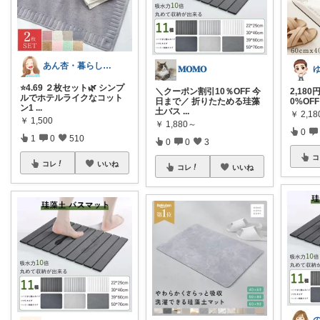
あん杏・暮らしの中にあったらいいなを🌿
𝐌𝐎𝐌𝐎
⭐️4.69 ２枚セット🌿 シンプ
＼クーポン割引10％OFF 今
2,180
ルでホテルライクなコット
日まで／ 折りたためる珪藻
0%OF
ン1
...
土バス
...
￥
2,18
￥
1,500
￥
1,880～
0
1
0
510
0
0
3
コ
コレ
いいね
コレ
いいね