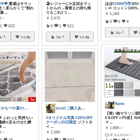
中💝
夏場はサラッ
🏖️レジャーに✨足拭きマッ
ほぼ
#1000円🥹
8/5
乾！柔らかくて“割れ
トからの→着替えの持ち帰
い✍︎
コットン100%
珪藻
...
りもこれ1つ
...
￥
1,280
90～
￥
2,475
0
0
8
1
822
0
1
621
コレ
レ
いいね
コレ
いいね
Nano
モカちーの🏖️のんびりライフ🐈✨
aco@ご購入ありがとうございます✨️
【買い物マラソン期
58🌟 ふわっと気持ちい
#オリジナル写真
#35%OFF
0％OFF＋P5倍】IS
繊維✨足をのせた瞬
クーポン25日限定
ソフトタ
マ
...
快
...
イ
...
￥
1,880～
90～
￥
2,380
🐻
さんのコレ！
0
28
6
1
632