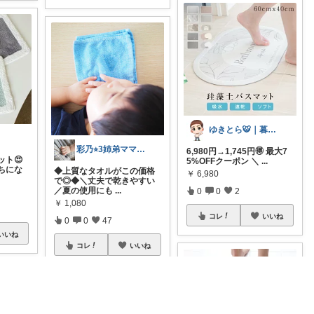
ゆきとら🐯｜暮らしをラクにしたいパパ
彩乃⭐︎3姉弟ママ💎🏃5♡
6,980円→1,745円🉐 最大7
ト😍
5%OFFクーポン ＼
...
ちにな
◆上質なタオルがこの価格
￥
6,980
で◎◆＼丈夫で乾きやすい
／夏の使用にも
...
0
0
2
￥
1,080
コレ
いいね
0
0
47
いいね
コレ
いいね