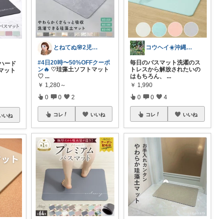
とねてぬ🌸2児ママ✿毎日をラク&快適に
​コウヘイ☀️沖縄離島で「これ使える」
#4日20時〜50%OFFクーポ
​毎日のバスマット洗濯のス
ハード
ン🔥
♡珪藻土ソフトマット
トレスから解放されたいの
マット
♡
...
はもちろん、
...
￥
1,280～
￥
1,990
0
0
2
0
0
4
コレ
いいね
コレ
いいね
いいね