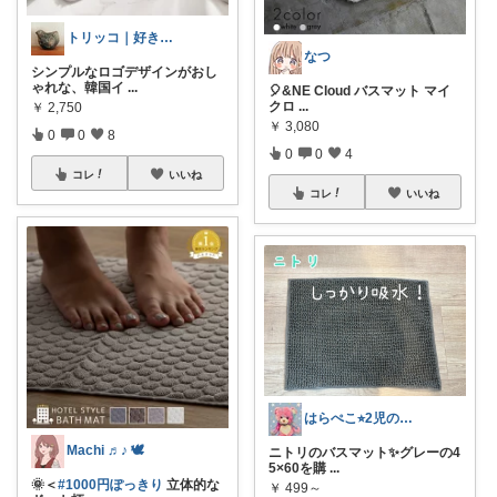
トリッコ｜好きな雑貨・インテリア
なつ
シンプルなロゴデザインがおし
ゃれな、韓国イ
...
🎈&NE Cloud バスマット マイ
クロ
...
￥
2,750
￥
3,080
0
0
8
0
0
4
コレ
いいね
コレ
いいね
はらぺこ⭐︎2児のママ
Machi ♬♪ 🕊
ニトリのバスマット✨グレーの4
5×60を購
...
🌞＜
#1000円ぽっきり
立体的な
￥
499～