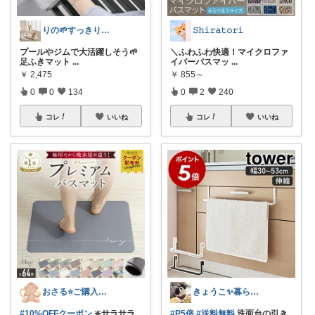
りの🌱すっきり×お気に入りの暮らし
𝚂𝚑𝚒𝚛𝚊𝚝𝚘𝚛𝚒
プールやジムで大活躍しそう🌱
＼ふわふわ快適！マイクロファ
足ふきマット
...
イバーバスマッ
...
￥
2,475
￥
855～
0
0
134
0
2
240
コレ
いいね
コレ
いいね
おさる⭐ご購入感謝🐹
きょうこ✨暮らしをちょっと便利に✨
#10%OFFクーポン
❇️サラサラ
#P5倍
#送料無料
洗面台の引き