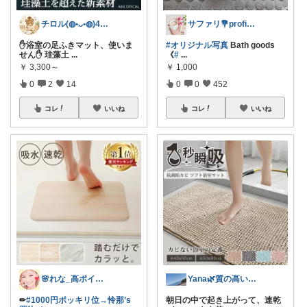
チロル(◍•ᴗ•◍)40代ワーママ🎵
サファリ‎💐profileにてお礼
✋浴室の足ふきマット、使いま
#オリジナル写真
Bath goods
せん✋ 珪藻土
...
《
#
...
￥
3,300～
￥
1,000
0
2
14
0
0
452
コレ
いいね
コレ
いいね
🌸れな_高ポイントday🛒♩◡̈*
Yana🌿質の高い暮らしのROOM
✏︎
#1000円ポッキリ位→怜那’s
朝日の中で起き上がって、速乾