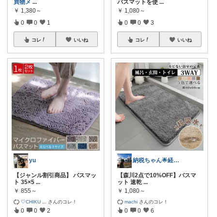
買物メ
...
バスマットを使
...
￥
1,380～
￥
1,080～
0
0
1
0
0
3
コレ
いいね
コレ
いいね
yu
納税ちゃん🌟経由購入★
【ジャンル割引商品】 バスマッ
【森川2点で10%OFF】バスマ
ト 35×5
...
ット 速乾
...
￥
855～
￥
1,080～
🤍CHIKU
...
さんのコレ！
machi
さんのコレ！
0
0
2
0
0
6