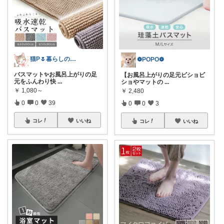
猫P🌷暮らしの中で見つけたお気に入り
❁POPO❁
バスマット✨お風呂上がりの足
【お風呂上がりの足元ビショビ
元をふんわり快
...
ショやマットの
...
￥
1,080～
￥
2,480
0
0
39
0
0
3
コレ
いいね
コレ
いいね