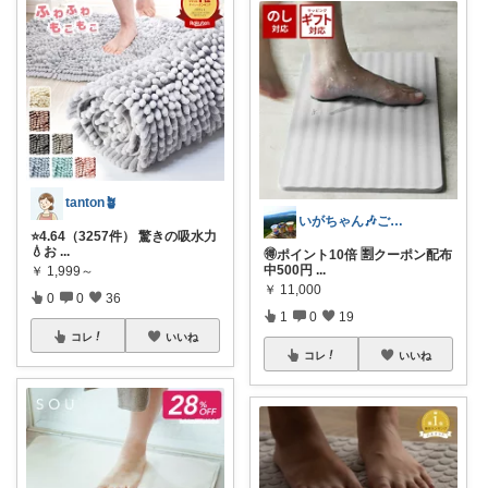
tanton🪴
いがちゃん🎶ご購入感謝です🎶
⭐4.64（3257件） 驚きの吸水力
💧お
...
🉐ポイント10倍 🈹クーポン配布
中500円
...
￥
1,999～
￥
11,000
0
0
36
1
0
19
コレ
いいね
コレ
いいね