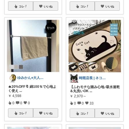
コレ
いいね
コレ
いいね
ゆみかん⭐︎大人の暮らし研究室
時雨店長 | ネコのいる暮らし
🔥20%OFF🔖 綿100％で心地よ
【ふわモチな踏み心地♪吸水速乾
く使え
...
＆丸洗いOK
...
￥
4,598
￥
2,970～
0
0
0
0
0
33
コレ
いいね
コレ
いいね