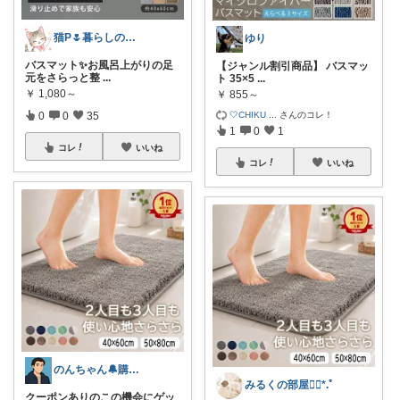
猫P🌷暮らしの中で見つけたお気に入り
ゆり
バスマット✨お風呂上がりの足
【ジャンル割引商品】 バスマッ
元をさらっと整
...
ト 35×5
...
￥
1,080～
￥
855～
🤍CHIKU
...
さんのコレ！
0
0
35
1
0
1
コレ
いいね
コレ
いいね
のんちゃん🔔購入感謝です✨
みるくの部屋❁⃘*.ﾟ
クーポンありのこの機会にゲッ