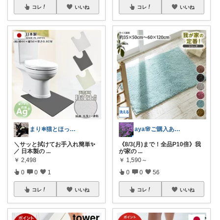
コレ
いいね
コレ
いいね
まり✻猫とほっこり暮らし✻
aya🌸ご購入ありがとうございます✨
＼サッと拭けてお手入れ簡単✨
《8/3(月)まで！全品P10倍》我
／ 日本製の
...
が家の
...
￥
2,498
￥
1,590～
0
0
1
0
0
56
コレ
いいね
コレ
いいね