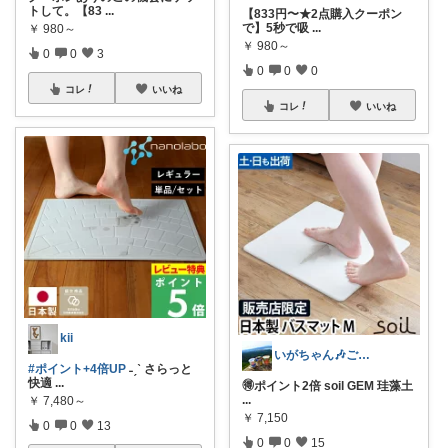
トして。【83
...
【833円〜★2点購入クーポン
で】5秒で吸
...
￥
980～
￥
980～
0
0
3
0
0
0
コレ
いいね
コレ
いいね
kii
いがちゃん🎶ご購入感謝です🎶
#ポイント+4倍UP
˗ˏˋ さらっと
快適
...
🉐ポイント2倍 soil GEM 珪藻土
...
￥
7,480～
￥
7,150
0
0
13
0
0
15