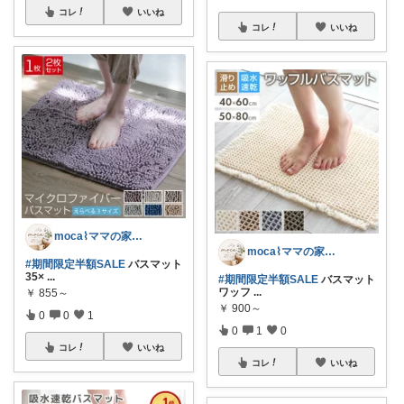
コレ
いいね
コレ
いいね
moca⌇ママの家事ラク便利グッズ🤍
moca⌇ママの家事ラク便利グッズ🤍
#期間限定半額SALE
バスマット
35×
...
#期間限定半額SALE
バスマット
ワッフ
...
￥
855～
￥
900～
0
0
1
0
1
0
コレ
いいね
コレ
いいね