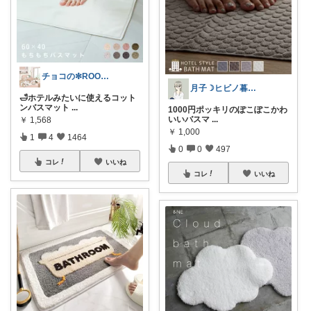
チョコの✼ROOM✼
月子☽ヒビノ暮らしレシピ
🛁ホテルみたいに使えるコット
ンバスマット
...
1000円ポッキリのぽこぽこかわ
いいバスマ
...
￥
1,568
￥
1,000
1
4
1464
0
0
497
コレ
いいね
コレ
いいね