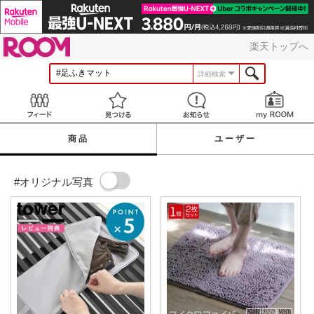
ROOM
楽天トップへ
詳細検索
Feed
見つける
お知らせ
商品
ユーザー
#オリジナル写真