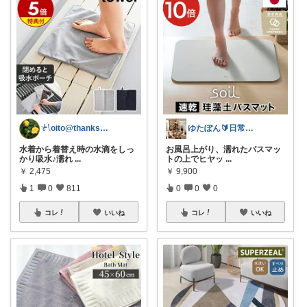
𓍯oito@thanks ꕮ…
ゆたぽん🔰日常のあったらいいな👍
水着から着替え時の水滴をしっ
お風呂上がり、濡れたバスマッ
かり吸水♪濡れ
...
トの上でヒヤッ
...
￥
2,475
￥
9,900
1
0
811
0
0
0
コレ
いいね
コレ
いいね