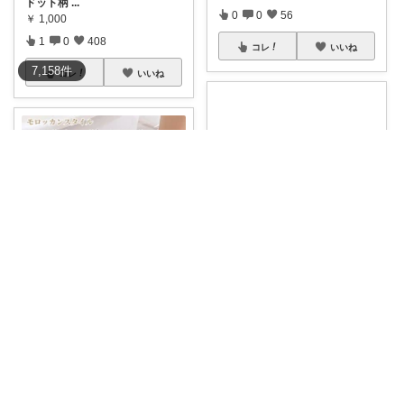
ドット柄
...
0
0
56
￥
1,000
1
0
408
コレ
いいね
7,158
件
コレ
いいね
green_lamp_room
みるくの部屋❁⃘*.ﾟ
#オリジナル写真
ふわっとやさ
しいバスマ
...
吸水速乾のお洒落なモロッカン
￥
3,134
スタイルバスマ
...
￥
1,190～
0
0
15
0
0
1
コレ
いいね