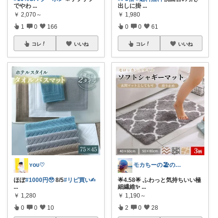
でやわ
...
出しに掛
...
￥
2,070～
￥
1,980
1
0
166
0
0
61
コレ
いいね
コレ
いいね
ʏᴏᴜ♡
モカちーの🏖️のんびりライフ🐈✨
ほぼ
#1000円🥹
8/5
#リピ買い✍︎
🌟4.58🌟 ふわっと気持ちいい極
...
細繊維✨
...
￥
1,280
￥
1,190～
0
0
10
2
0
28