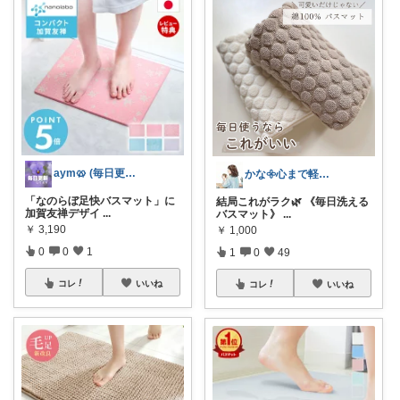
aym🥨 (毎日更新してます🙌)
かな𖧷心まで軽くなる暮らしの記録🌿
「なのらぼ足快バスマット」に
結局これがラク🌿 《毎日洗える
加賀友禅デザイ
...
バスマット》
...
￥
3,190
￥
1,000
0
0
1
1
0
49
コレ
いいね
コレ
いいね