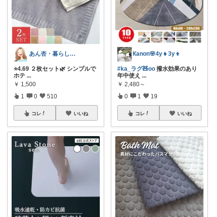
あん杏・暮らしの中にあったらいいなを🌿
Кanon🌸4y👧3y👦
⭐️4.69 ２枚セット🌿 シンプルで
#ka_ラグ🧸oo
撥水効果のあり
ホテ
...
年中使え
...
￥
1,500
￥
2,480～
1
0
510
0
1
19
コレ
いいね
コレ
いいね