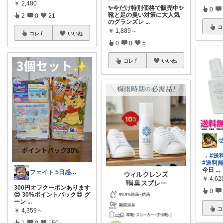
￥
2,480
✨今だけ特別価格で販売中✨
0
靴と足の臭い対策に大人気
2
0
21
のグランズレ
...
コ
￥
1,889～
コレ
いいね
0
0
5
コレ
いいね
→
#送
#送料
今日
...
フェイト 5日感謝です😊
￥
4,62
300円オフクーポンあります
0
😍 30%ポイントバック😍 グ
ーン
...
コ
￥
4,359～
1
0
150