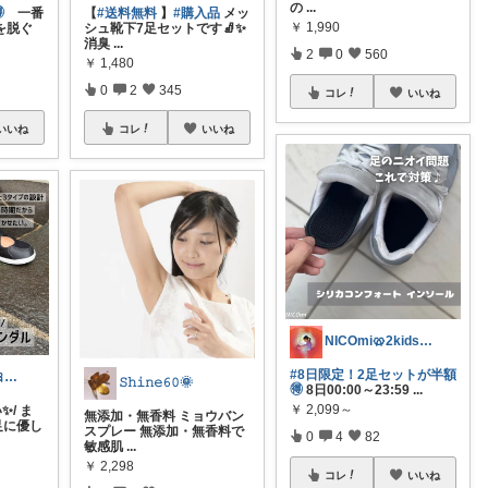
の
...

一番
【
#送料無料
】
#購入品
メッ
￥
1,990
を脱ぐ
シュ靴下7足セットです🧦✨
消臭
...
2
0
560
￥
1,480
0
2
345
コレ
いいね
いいね
コレ
いいね
NICOmi🥨2kidsママ👦👧
#8日限定！2足セットが半額
じゅにママ🐰🎀2yboyワーママ
𝚂𝚑𝚒𝚗𝚎𝟼𝟶🌞
🉐
8日00:00～23:59
...
￥
2,099～
️/ ま
無添加・無香料 ミョウバン
足に優し
スプレー 無添加・無香料で
0
4
82
敏感肌
...
￥
2,298
コレ
いいね