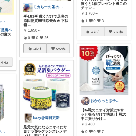
買うと1個プレゼント🎁この
モカちーの🏖️のんびりライフ🐈✨
チャン
...
￥
1,780～
🌟4.83🌟 敷くだけで足臭の
りえ🌸ごきげんな暮らし🏠🌿
原因物質99%除去💪🔥 下駄
1
0
3
箱
...
て足裏ベ
￥
1,650～
コレ
いいね
の麻ス
0
0
26
コレ
いいね
いいね
おからっと@子育てに余裕を✨
【👟靴のニオイ対策に✨サ
ッと振るだけで快適♪】靴の
bazy@毎日更新
中に振りかけ
...
￥
2,480
足元の気になるニオイにサ
taro__taro いらっしゃませ🎶
ヨナラ👋✨グランズレメデ
0
0
7
ィは、靴に入れ
...