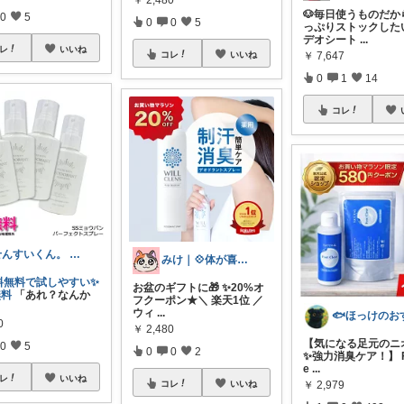
🐶毎日使うものだか
0
5
0
0
5
っぷりストックしたい
デオシート
...
レ
いいね
￥
7,647
コレ
いいね
0
1
14
コレ
せんすいくん。 ＼情報の海へダイブ／
みけ｜💠体が喜ぶもの・便利なもの
料無料で試しやすい✨
お盆のギフトに🎁 ✨20%オ
無料
「あれ？なんか
フクーポン★＼ 楽天1位 ／
ウィ
...
0
￥
2,480
【気になる足元のニ
0
5
0
0
2
✨強力消臭ケア！】 Fo
e
...
レ
いいね
￥
2,979
コレ
いいね