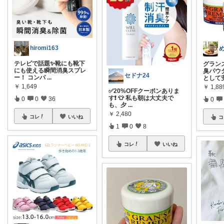
hiromi163
テレビで話題✨靴にも靴下
グラン
にも使える瞬間消臭スプレ
臭パウ
セドナ24
ー！ コンパ
...
として
￥
1,649
￥
1,8
✅20%OFFクーポンありま
す❗️ 👕 私も朝は大丈夫で
0
0
36
0
も、夕
...
￥
2,480
コレ
いいね
コ
1
0
8
コレ
いいね