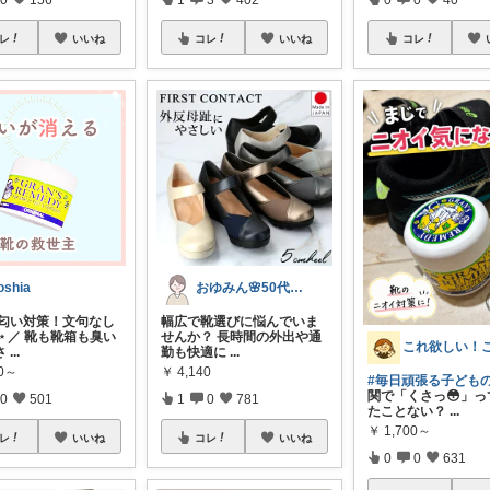
レ
いいね
コレ
いいね
コレ
oshia
おゆみん🌸50代からの快適暮らし
の匂い対策！文句なし
幅広で靴選びに悩んでいま
✨ ／ 靴も靴箱も臭い
せんか？ 長時間の外出や通
さ
...
勤も快適に
...
90～
￥
4,140
#毎日頑張る子ども
関で「くさっ😳」っ
0
501
1
0
781
たことない？
...
￥
1,700～
レ
いいね
コレ
いいね
0
0
631