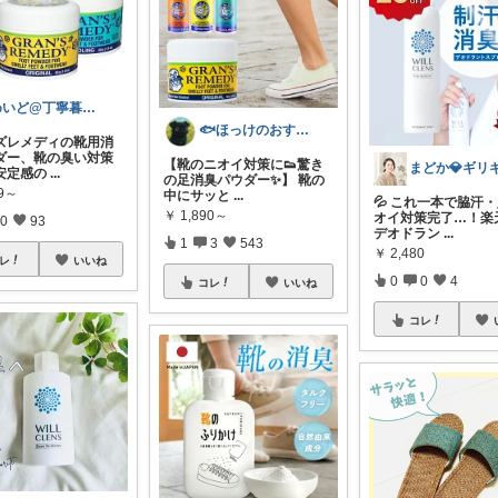
めいど@丁寧暮らし✨️
🐟ほっけのおすすめ＠朝コレ派🐾
ズレメディの靴用消
ダー、靴の臭い対策
【靴のニオイ対策に👟驚き
安定感の
...
の足消臭パウダー✨】 靴の
89～
中にサッと
...
💦 これ一本で脇汗
￥
1,890～
オイ対策完了…！楽
0
93
デオドラン
...
1
3
543
￥
2,480
レ
いいね
0
0
4
コレ
いいね
コレ