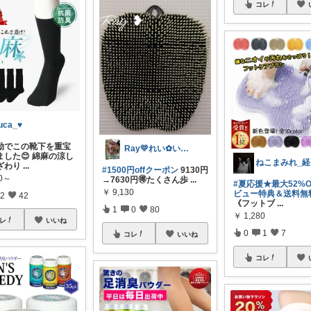
コレ
uca_♥
勤でこの靴下を重宝
Ray💛れい︎✿いつもありがとう❁¨̮
ました😊 綿麻の涼し
ね
ざわり
...
#1500円offクーポン
9130円
80～
→7630円🉐たくさん歩
...
#夏応援★最大52%
￥
9,130
ビュー特典＆送料無
2
42
《フットブ
...
1
0
80
￥
1,280
レ
いいね
0
1
7
コレ
いいね
コレ