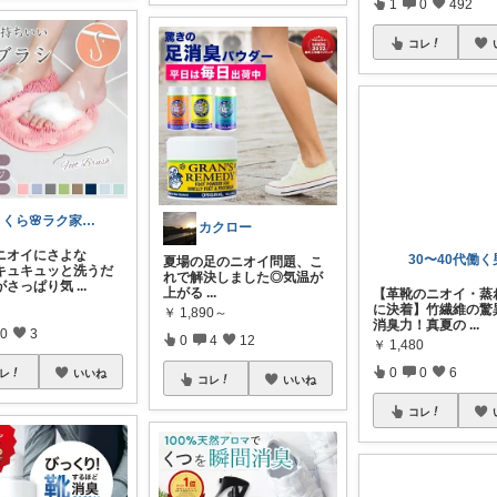
1
0
492
コレ
さくら🌸ラク家事&便利な生活雑貨🏠️
カクロー
のニオイにさよな
​夏場の足のニオイ問題、こ
キュキュッと洗うだ
れで解決しました◎ ​気温が
がさっぱり気
...
上がる
...
￥
1,890～
【革靴のニオイ・蒸
0
3
0
4
12
に決着】竹繊維の驚
消臭力！真夏の
...
レ
いいね
￥
1,480
コレ
いいね
0
0
6
コレ