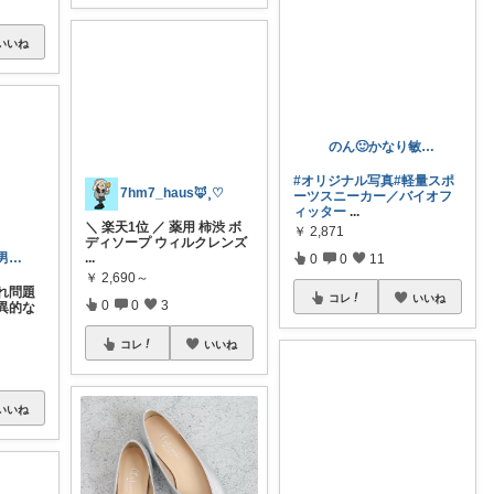
いいね
7hm7_haus‪🦊⸒♡
＼ 楽天1位 ／ 薬用 柿渋 ボ
ディソープ ウィルクレンズ
30〜40代働く男性のためのROOM
...
￥
2,690～
のん🙂かなり敏感肌🤧
れ問題
0
0
3
異的な
#オリジナル写真
#軽量スポ
ーツスニーカー／バイオフ
コレ
いいね
ィッター
...
￥
2,871
0
0
11
いいね
コレ
いいね