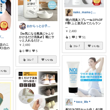
nako_mama | オリ写メイン🐈
\靴の消臭スプレー👟10%OF
F🉐/ ふと楽天みてたらラン
おからっと@子育てに余裕を✨
...
￥
2,480
【👟気になる靴臭に✨ふり
まどか💎ギリギリアラサーOL
かけるだけ消臭🌿】靴にサ
1
2
51
ッと入れるだけ
...
・足のニ
￥
2,480
コレ
いいね
天1位の
0
0
5
コレ
いいね
いいね
＊toco_life＊
🌟50％OFFセール中！🎉2個