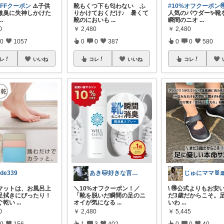
OFFクーポン
⚠️子供
靴もくつ下も匂わない ふ
#10%オフクーポン
激臭に失神しかけた
りかけておくだけ♪ 暑くて
人気のパウダー✨靴
...
靴のにおいも
...
瞬間のニオ
...
0
￥
2,480
￥
2,480
0
1057
0
0
387
0
0
580
レ
いいね
コレ
いいね
コレ
ide339
あき🐱好きな言葉は『簡単』『おいしい』
マットは、お風呂上
＼10%オフクーポン！／
\ 🉐公式よりもお安い✨
足拭きにぴったり！
「靴を脱いだ瞬間の足のニ
だ3歳だからこそ。
ぐ乾い
...
オイが気になる
...
いわ
...
0
￥
2,480
￥
5,445
0
156
1
3
402
0
0
40