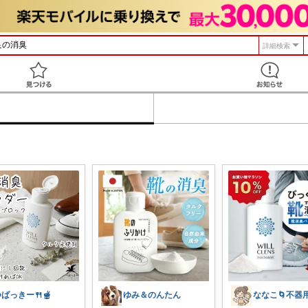
詳細検索
見つける
ばっきー🍴🫕
ゆみ＆のんたん