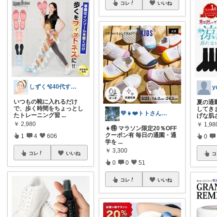
コレ
いいね
しずく🫧40代すっぴん美肌＆ダイエット
y
いつもの靴に入れるだけ
夏の通
で、歩く時間をちょっとし
してき
💚👧❤️トトさん 8月🥵
たトレーニング習
...
げな肌
￥
2,980
￥
1,9
👧🉐 マラソン限定20％OFF
クーポン有 毎日の通園・通
1
4
606
0
学を
...
￥
3,300
コレ
いいね
コ
0
0
51
コレ
いいね