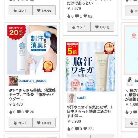
だけであっとい
...
￥
2,979
コレ
いいね
コ
0
1
82
コレ
いいね
bananan_peace
k
🌿✨**さらさら持続、清潔感
＼ 靴
キープ。**💦🚫 「微粒子パ
に最強
sachi
ウダー
...
が改善
￥
2,480
￥
1,8
✨汗やニオイを気にせず、1
日中さらっと快適に過ごせ
0
0
20
0
ます😊
...
￥
3,980
コレ
いいね
コ
0
0
23