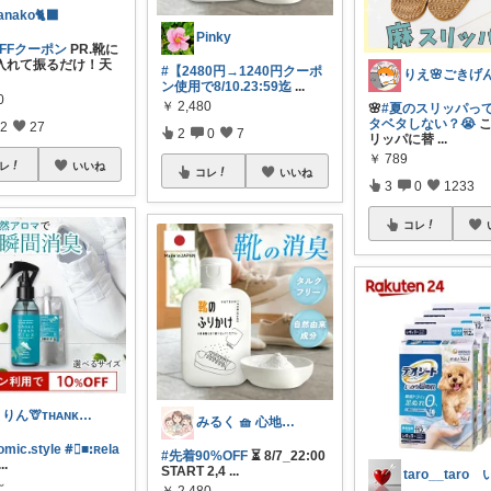
anako🐈‍⬛
Pinky
OFFクーポン
PR.靴に
入れて振るだけ！天
#【2480円→1240円クーポ
ン使用で8/10.23:59迄
...
0
￥
2,480
🌸
#夏のスリッパっ
タベタしない？😭
こ
2
27
2
0
7
リッパに替
...
￥
789
レ
いいね
コレ
いいね
3
0
1233
コレ
きりん🦒ᴛʜᴀɴᴋs ᴀʟᴡᴀʏs.
みるく 🧺 心地よい、上質な暮らしを
omicᱹstyle
#⃞■ꓽʀela
#先着90%OFF
⏳ 8/7_22:00
...
START 2,4
...
～
￥
2,480