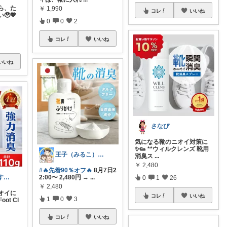
ら、た
￥
1,990
コレ
いいね
🥹💖
0
0
2
コレ
いいね
いいね
さなぴ
気になる靴のニオイ対策に
✨👟 **ウィルクレンズ 靴用
王子（みるこ）👑便利グッズ×QOL向上
消臭ス
...
￥
2,480
#🔥先着90％オフ🔥
8月7日2
🐟ほっけのおすすめ＠朝コレ派🐾
2:00〜 2,480円 →
...
0
1
26
￥
2,480
オイに
コレ
いいね
1
0
3
ot Cl
コレ
いいね