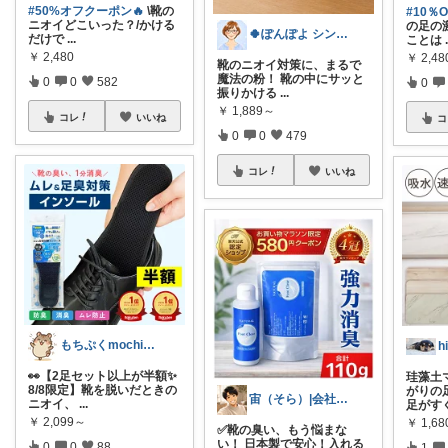
#50%オフクーポン🔥
\靴の
#10％
ニオイどこいった？/かける
の足の
🍀ぽんぽよ シンプル時短ライフ🍀
だけで
...
ことは
￥
2,480
￥
2,48
靴のニオイ対策に、まるで
魔法の粉！ 靴の中にサッと
0
0
582
0
振りかける
...
￥
1,889～
コレ
いいね
コ
0
0
479
コレ
いいね
もちぷくmochipuku☘️7日感謝
h
👀【2足セット以上が半額✨
珪藻土
8/8限定】靴を脱いだときの
がりの
宙（そら）|会社に依存せず暮らしたい
ニオイ、
...
足がす
￥
2,099～
￥
1,68
✅靴の臭い、もう悩まな
い！ 日本製で安心！入れる
0
0
88
1