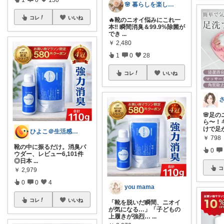
🌸 暮らしを楽しむ母🌸
コレ
いいね
🔥靴のニオイ悩みにこれ一
本‼️ 瞬間消臭＆99.9%除菌が
でき
...
￥
2,480
1
0
28
コレ
いいね
🌸足
ら〜！
けで足
ひよこ＠生活感を隠すナチュラル日用品
￥
798
靴の中に振るだけ。消臭パ
0
ウダー、レビュー6,101件
◎日本
...
コ
￥
2,979
0
0
4
you mama
コレ
いいね
「靴を脱いだ瞬間、ニオイ
が気になる…」「子どもの
上履きが強烈…
...