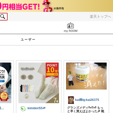
楽天トップへ
お知らせ
ユーザー
kai🧸ig:kai26375
グランズメディ𖤣𖥧𖥣𖡡𖥧𖤣 もっ
ななこ🌀不器用ママ￤家事＆育児グッズ
kimidori55🌱
と早く買えばよかった🎉 靴