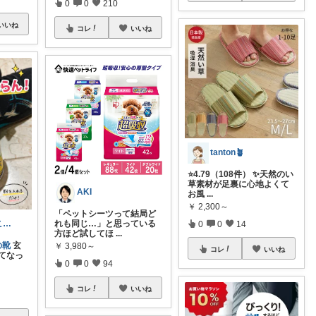
0
0
210
いいね
コレ
いいね
tanton🪴
⭐4.79（108件） ✨天然のい
草素材が足裏に心地よくて
AKI
お風
...
￥
2,300～
「ペットシーツって結局ど
これ欲しい！これ良かった！©ままお
れも同じ…」と思っている
0
0
14
方ほど試してほ
...
の靴
玄
￥
3,980～
コレ
いいね
てなっ
0
0
94
コレ
いいね