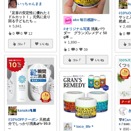
いっちゃんまま
k
「足首の安定性に優れたミ
#10%
ドルカット！」元気に走り
サッと
ako 毎日感謝✨今月もよろしくです☺️
回る子どもたち
...
然成
...
￥
5,841
￥
2,48
#オリジナル写真
消臭パウ
ダー グランズレメディ 50
0
0
12
0
g🌟
...
￥
1,890～
コレ
いいね
コ
1
0
39
コレ
いいね
kanako🐈‍⬛
#10%OFFクーポン
天然成
🦒
#⃞ᴀr
分でしっかり消臭🌿✨ 99.9
x
/ sʜᴏ
＊toco_life＊
...
￥
890