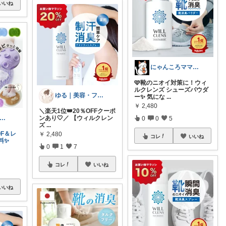
いいね
にゃんころママROOM
🩷靴のニオイ対策に！ウィ
ルクレンズ シューズパウダ
ゆる｜美容・ファッション
ー✨ 気にな
...
￥
2,480
＼楽天1位👑20％OFFクーポ
こまみれ_経由感謝致します🐈
ンあり🤍／ 【ウィルクレン
0
0
5
ズ
...
OF＆レ
￥
2,480
コレ
いいね
料✨
0
1
7
コレ
いいね
いいね