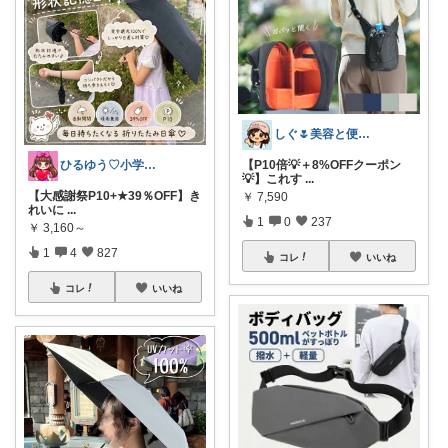
しぐ🌷美容と便利な小物🍀
ひるゆう♡小学生2児ママ
【P10倍💡＋8%OFFクーポン
💡】これす
...
【大感謝祭P10+★39％OFF】き
￥
7,590
れいに
...
1
0
237
￥
3,160～
1
4
827
コレ
いいね
コレ
いいね