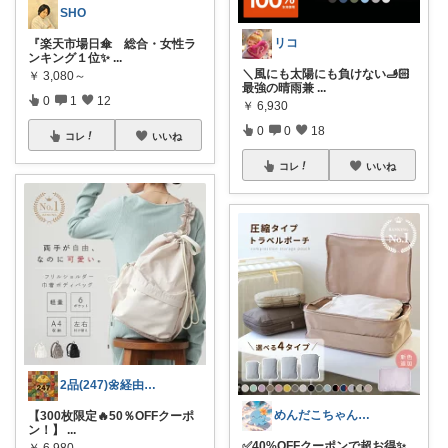
SHO
リコ
『楽天市場日傘 総合・女性ラ
ンキング１位✨
...
＼風にも太陽にも負けない🫸🏻
￥
3,080～
最強の晴雨兼
...
0
1
12
￥
6,930
0
0
18
コレ
いいね
コレ
いいね
2品(247)🌼経由購入感謝です🌼
めんだこちゃん💘使う力💪
【300枚限定🔥50％OFFクーポ
ン！】
...
✅40%OFFクーポンで超お得✨
￥
6,980