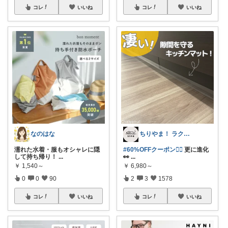
コレ
いいね
コレ
いいね
なのはな
ちりやま！ ラク×便利グッズ🫧
濡れた水着・服もオシャレに隠
#60%OFFクーポン❤️‍🔥
更に進化
して持ち帰り！
...
👀
...
￥
1,540～
￥
6,980～
0
0
90
2
3
1578
コレ
いいね
コレ
いいね