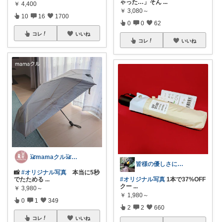
ゃった…」そん
...
￥
4,400
￥
3,080～
10
16
1700
0
0
62
コレ
いいね
コレ
いいね
𓃠mamaクル𓃠Thanks🏡
皆様の優しさに感謝です✨happyミルク
📸
#オリジナル写真
本当に5秒
でたためる
...
#オリジナル写真
1本で37%OFF
クー
...
￥
3,980～
￥
1,980～
0
1
349
2
2
660
コレ
いいね