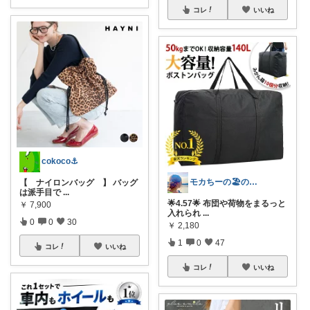
コレ
いいね
cokoco⚓︎
モカちーの🏖️のんびりライフ🐈✨
【 ナイロンバッグ 】 バッグ
は派手目で
...
🌟4.57🌟 布団や荷物をまるっと
￥
7,900
入れられ
...
0
0
30
￥
2,180
1
0
47
コレ
いいね
コレ
いいね