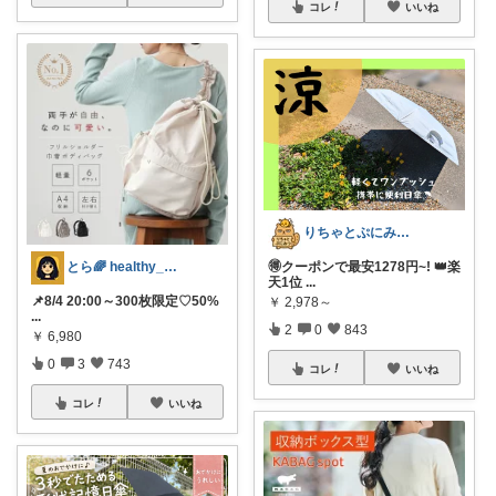
コレ
いいね
​りちゃとぷにみつ💎
とら🌈 healthy_simple
🉐クーポンで最安1278円~! 👑楽
天1位
...
📌8/4 20:00～300枚限定♡50%
￥
2,978～
...
2
0
843
￥
6,980
0
3
743
コレ
いいね
コレ
いいね