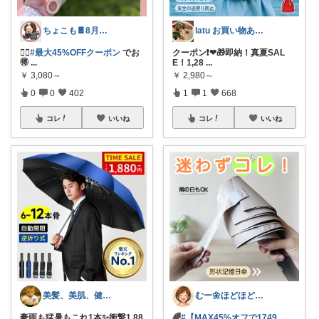
ちょこも🍫8月の推し♡お買物メモ
latu お買い物ありがとうございます
🏃‍♀️
#最大45%OFFクーポン
でお
クーポン❗❤🎁即納！真夏SAL
🉐
...
E！1,28
...
￥
3,080～
￥
2,980～
0
0
402
1
1
668
コレ
いいね
コレ
いいね
美髪、美肌、健康商品お勧めROOM
むー🌼ほどほど生活🌼
豪雨も猛暑もこれ1本✨衝撃1,88
🌈
#【MAX45%オフで1749