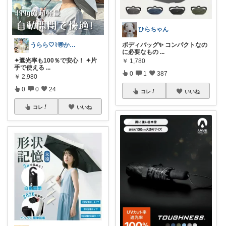
ひらちゃん
うらら🤍⌇🉐かわいい暮らし
ボディバッグ✨ コンパクトなの
に必要なもの
...
✦遮光率も100％で安心！ ✦片
￥
1,780
手で使える
...
0
1
387
￥
2,980
0
0
24
コレ
いいね
コレ
いいね