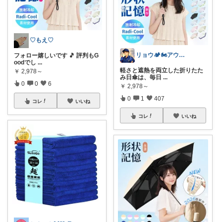
♡もえ♡
リョウ🏕️🏍️アウトドア・バイク
フォロー嬉しいです 🎵 評判もG
oodでし
...
軽さと遮熱を両立した折りたた
￥
2,978～
み日傘は、毎日
...
0
0
6
￥
2,978～
0
1
407
コレ
いいね
コレ
いいね