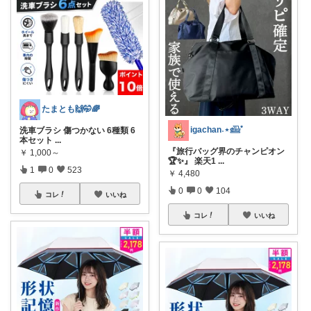
たまとも🙌🤭🌈
igachan˖⋆𓊝ﾟ
洗車ブラシ 傷つかない 6種類 6
本セット
...
『旅行バッグ界のチャンピオン
￥
1,000～
🏆✨』 楽天1
...
1
0
523
￥
4,480
0
0
104
コレ
いいね
コレ
いいね