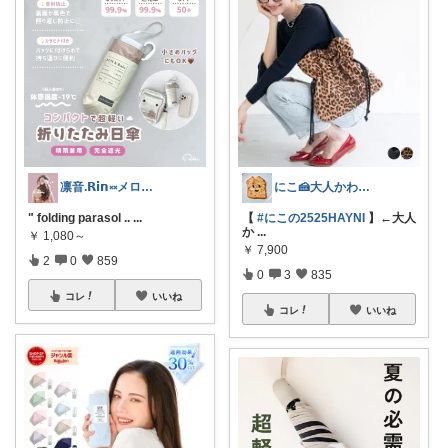
凛音.𝗥𝗶𝗻༝༝メロウな暮らし🧸
にこ🍰大人かわいいコレクション
" folding parasol ..
...
【
#にこの2525HAYNI
】←大人
か
...
￥
1,080～
￥
7,900
2
0
859
0
3
835
コレ
いいね
コレ
いいね