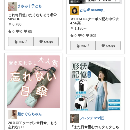
まさみ｜子ども服・水着・季節グッズ🫶
とら🌈 healthy_simple
これ毎日使いたくなりそう🥺🤍
58%OF
...
📌10%OFFクーポン配布中♡☆
4.56高
...
￥
6,780
￥
1,180～
0
0
65
0
0
805
コレ
いいね
コレ
いいね
超かぐらちゃん
フレンチママ🇫🇷海外子育て
20％OFFクーポン🫶日傘、もう
忘れない！
...
「また日傘畳むのモタモタしち