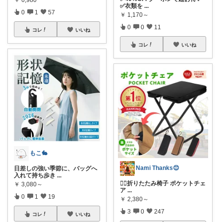
✅衣類を
...
0
1
57
￥
1,170～
0
0
11
コレ
いいね
コレ
いいね
もこ🐇
Nami Thanks😊
日差しの強い季節に、バッグへ
入れて持ち歩き
...
💁‍♀️折りたたみ椅子 ポケットチェ
￥
3,080～
ア
...
0
1
19
￥
2,380～
3
0
247
コレ
いいね