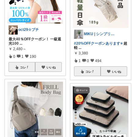
oct29☆プチ
MIKU | シンプリスト主婦
最大40％OFFクーポン！ 一級遮
光100
...
#​20%OFFクーポンあります⭐️
超
軽
...
￥
2,480～
￥
3,380
0
1
190
1
0
494
コレ
いいね
コレ
いいね