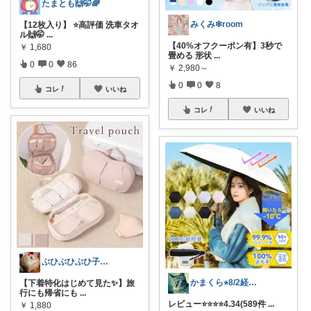
たまとも🙌🤭🌈
みくみ❇room
【12枚入り】 ⭐️高評価 洗車タオ
ル🙌🤭
...
【40%オフクーポン有】3秒で
￥
1,680
畳める 形状
...
0
0
86
￥
2,980～
0
0
8
コレ
いいね
コレ
いいね
ぶひぶひぶひ子・暑いの苦手・・・辛い
かまくら⭐︎8/2経由購入感謝です
【下着特化はじめて見た✨】旅
行にも帰省にも
...
レビュー⭐️⭐️⭐️⭐️4.34(589件
...
￥
1,880