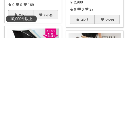
￥
2,980
0
0
169
0
0
27
コレ
いいね
10,000
件
以上
コレ
いいね
ウィンドウ＠いつもありがとうございます♪
なすぴよ🍆の暮らしラクッとROOM⭐️
#紫外線が気になるね♪
✅1,497
円OF
...
#なすぴよのラクッとアイテム
＼今だけ！先
...
￥
3,300～
￥
6,780
0
1
667
1
0
21
コレ
いいね
コレ
いいね