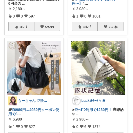
0円台の
...
円〜】
\
...
￥
2,180～
￥
3,080～
0
0
597
1
0
1001
コレ
いいね
コレ
いいね
もーちゃん ♡快適生活~旅行大好き🌈✨
Luak❀ﾙｰｸ ⿻❦
🌈
#6980円→4980円クーポン使
➤
#ｸｰﾎﾟﾝ利用で1280円！
🉐即納
用で8
...
✨
...
￥
6,980
￥
2,980～
1
0
827
0
6
1374