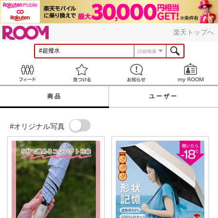
ROOM
楽天トップへ
詳細検索
Feed
見つける
お知らせ
商品
ユーザー
#オリジナル写真