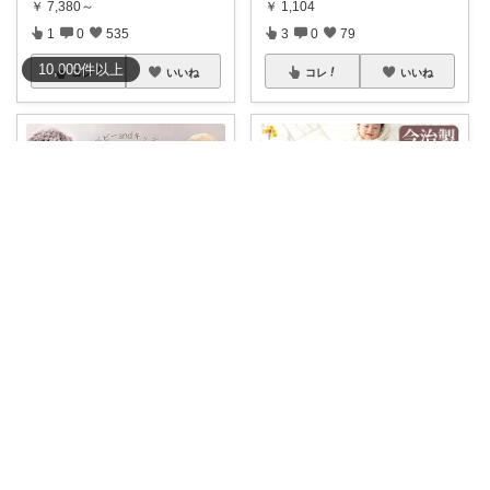
￥
7,380～
￥
1,104
1
0
535
3
0
79
10,000
件
以上
コレ
いいね
コレ
いいね
まりあルルド💗ご購入感謝です💗
みにこ
【即納】オールインワンの『可
名前入りバスタオル 出産祝いに
愛い😍』が詰ま
...
🎉産まれた時
...
￥
2,300
￥
9,680
1
0
244
0
1
223
コレ
いいね
コレ
いいね