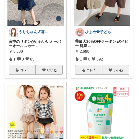
うりちゃん💕暮らし🏡キッズ👶ママ
ひまめ💎子どものいる暮らし
背中のリボンがかわいいオーバ
🉐最大30%OFFクーポン 👶ベビ
ーオールスカー
...
ー 綿麻
...
￥
5,500
￥
2,680
1
0
85
1
0
392
コレ
いいね
コレ
いいね