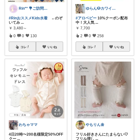
Rin** 💐ご訪問感謝です💐
ゆらん🐶カワイイ物コレクター
#RinおススメKids水着
←のぞ
#アロベビー
10%クーポン配布
いてみ
...
中！大人気
...
￥
3,480～
￥
7,700
0
0
130
2
0
258
コレ
いいね
コレ
いいね
わちゃママ
やもりん🌼
4日20時〜200名様限定50%OFF
フリル好きさんにたまらない🤍
クー
...
フリル増し
...