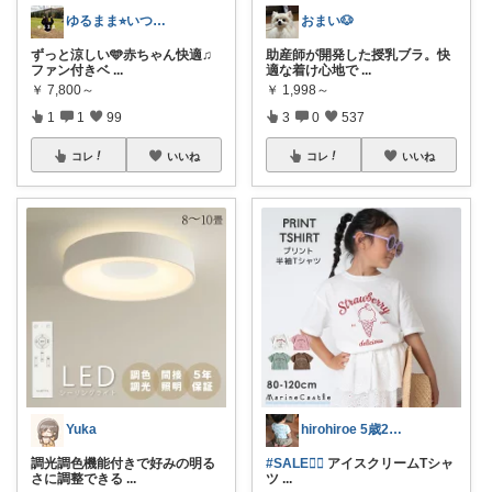
ゆるまま⭐︎いつもありがとうございます✨
おまい🐶
ずっと涼しい🩵赤ちゃん快適♫
助産師が開発した授乳ブラ。快
ファン付きベ
...
適な着け心地で
...
￥
7,800～
￥
1,998～
1
1
99
3
0
537
コレ
いいね
コレ
いいね
Yuka
hirohiroe 5歳2歳👦👧
調光調色機能付きで好みの明る
#SALE❤️‍🔥
アイスクリームTシャ
さに調整できる
...
ツ
...