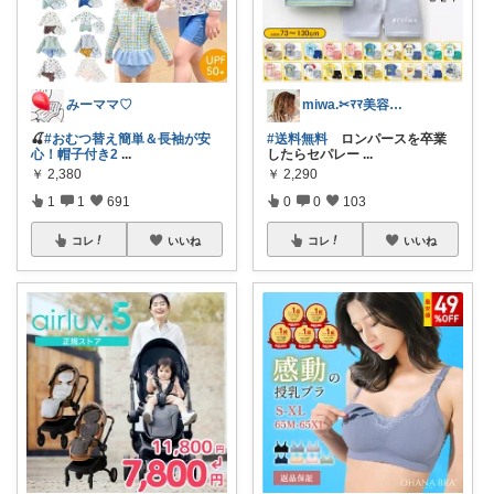
みーママ♡
miwa.✂︎ﾏﾏ美容師💎
🍒
#おむつ替え簡単＆長袖が安
#送料無料
ロンパースを卒業
心！帽子付き2
...
したらセパレー
...
￥
2,380
￥
2,290
1
1
691
0
0
103
コレ
いいね
コレ
いいね