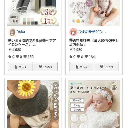
Yuka
ひまめ💎子どものいる暮らし
熱いまま収納できる耐熱ヘアア
🉐送料無料🚚 【最大50％OFF！
イロンケース。
...
店内全品
...
￥
1,980
￥
2,980
0
0
163
0
0
164
コレ
いいね
コレ
いいね