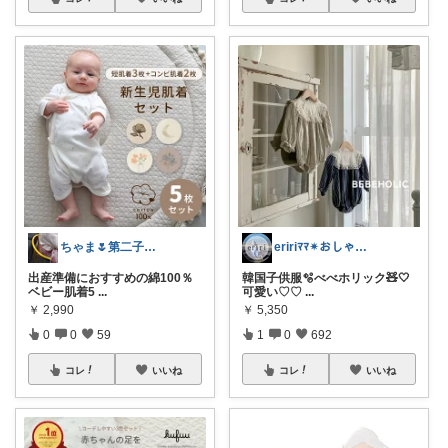
ちゃま🌷第二子妊娠中
eririﾏﾏ✴︎おしゃれ雑貨×子供×服
出産準備におすすめの綿100％
韓国子供服🫧べべホリック🧸🤍
ベビー肌着5
...
可愛い♡♡
...
￥
2,990
￥
5,350
0
0
59
1
0
692
コレ
いいね
コレ
いいね