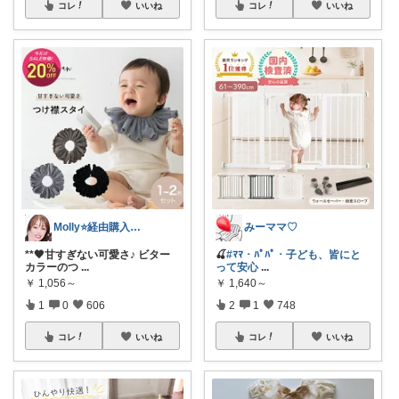
コレ
いいね
コレ
いいね
Molly⭐️経由購入感謝です💕
みーママ♡
**🖤甘すぎない可愛さ♪ ビター
🍒
#ﾏﾏ・ﾊﾟﾊﾟ・子ども、皆にと
カラーのつ
...
って安心
...
￥
1,056～
￥
1,640～
1
0
606
2
1
748
コレ
いいね
コレ
いいね