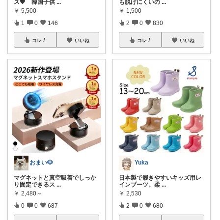
ス💗 韓国子供
...
も脱げにくいの
...
￥
5,500
￥
1,500
1
0
146
2
0
830
コレ
いいね
コレ
いいね
おまい🐶
Yuka
マグネットと真空吸着でしっか
日本製で履きやすいキッズ用レ
り固定できるス
...
インブーツ。柔
...
￥
2,480～
￥
2,530
0
0
687
2
0
680