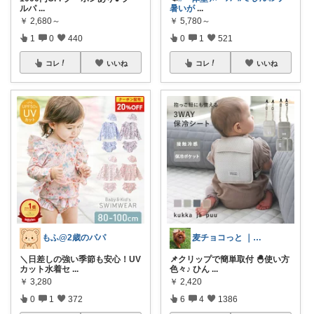
ルパ
...
暑いが
...
￥
2,680～
￥
5,780～
1
0
440
0
1
521
コレ
いいね
コレ
いいね
もふ@2歳のパパ
麦チョコっと ｜ キッズ＆ベビー 夏
＼日差しの強い季節も安心！UV
📌クリップで簡単取付 🐣使い方
カット水着セ
...
色々♪ ひん
...
￥
3,280
￥
2,420
0
1
372
6
4
1386