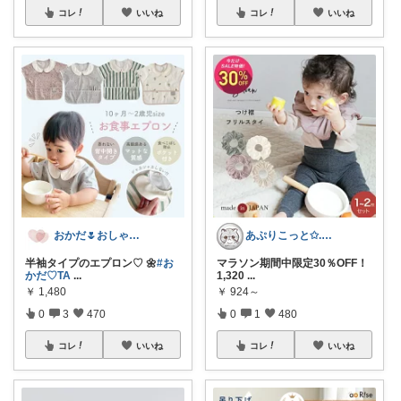
コレ
いいね
コレ
いいね
おかだ🌷おしゃれを楽しむ￤ゆっくり更新
あぷりこっと✩.*˚100%ROOM経由
半袖タイプのエプロン♡ 🌼
#お
マラソン期間中限定30％OFF！
かだ‪♡TA
...
1,320
...
￥
1,480
￥
924～
0
3
470
0
1
480
コレ
いいね
コレ
いいね