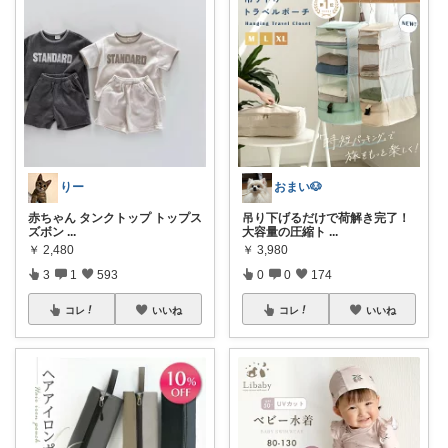
りー
おまい🐶
赤ちゃん タンクトップ トップス
吊り下げるだけで荷解き完了！
ズボン
...
大容量の圧縮ト
...
￥
2,480
￥
3,980
3
1
593
0
0
174
コレ
いいね
コレ
いいね