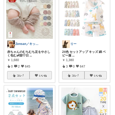
Zensan／キッズ☆ベビーROOM
りー
赤ちゃんのむちむち足をやさし
24色 セットアップ キッズ 綿 ベ
く包む👶🏻🤍日
...
ビー服
...
￥
1,680
￥
1,380
0
2
645
3
0
647
コレ
いいね
コレ
いいね