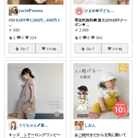
yuchi🥐mama
ひまめ💎子どものいる暮らし
#50％OFF💛1,380円→690円
#
🉐送料無料🚚 最大10%OFFクー
...
ポン🍀
...
￥
690
￥
2,480
1
0
224
0
0
364
コレ
いいね
コレ
いいね
うりちゃん💕暮らし🏡キッズ👶ママ
しおん
キッズ シアーロングワンピー
あご紐付きだから元気に動いて