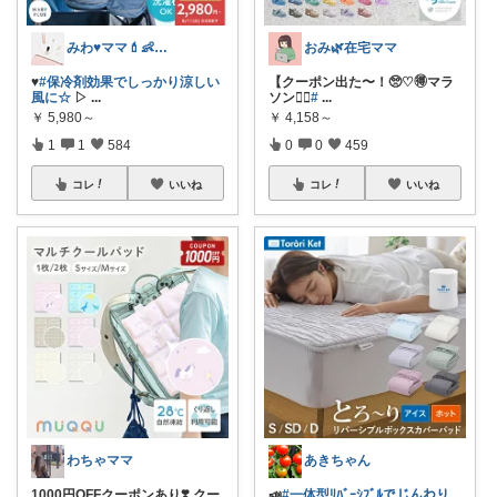
みわ♥️ママ💄👶夏かわいい
おみ🌿在宅ママ
♥️
#保冷剤効果でしっかり涼しい
【クーポン出た〜！🥺♡🉐マラ
風に☆
▷
...
ソン🏃‍♀️
#
...
￥
5,980～
￥
4,158～
1
1
584
0
0
459
コレ
いいね
コレ
いいね
わちゃママ
あきちゃん
1000円OFFクーポンあり❣️ クー
📣
#一体型ﾘﾊﾞｰｼﾌﾞﾙでじんわり