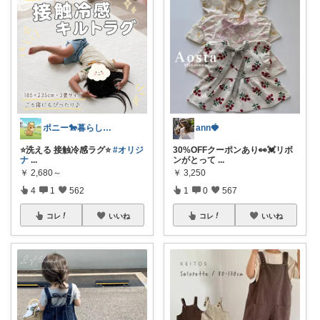
ポニー🐎暮らし快適を目指すパパ
ann🍓
⭐️洗える 接触冷感ラグ⭐️
#オリジ
30%OFFクーポンあり👀💓リボ
ナ
...
ンがとって
...
￥
2,680～
￥
3,250
4
1
562
1
0
567
コレ
いいね
コレ
いいね