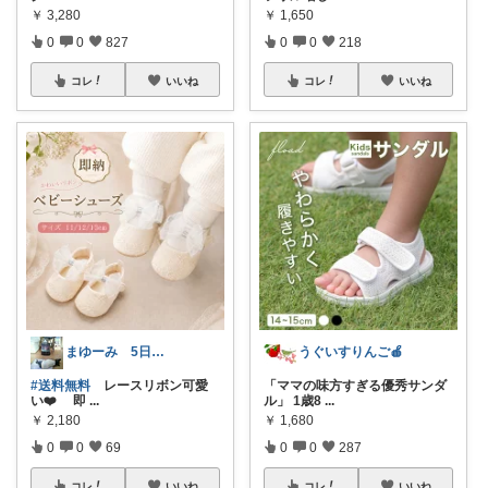
￥
3,280
￥
1,650
0
0
827
0
0
218
コレ
いいね
コレ
いいね
まゆーみ 5日子供服と📱ケース感謝💖
うぐいすりんご🍎
#送料無料
レースリボン可愛
「ママの味方すぎる優秀サンダ
い❤️ 即
...
ル」 1歳8
...
￥
2,180
￥
1,680
0
0
69
0
0
287
コレ
いいね
コレ
いいね