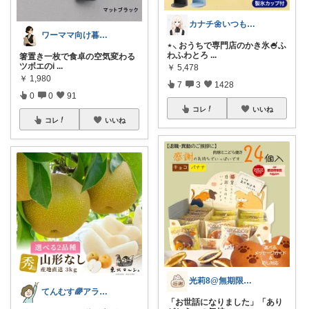
カナチ🌼いつもご覧くださり感謝ꕤ
ワーママ向け暮らしの便利グッズROOM
⋆⸜ おうちで専門店のかき氷🍧ふ
わふわとろ
...
箸置き一枚で食卓の空気変わる
ツボエのi
...
￥
5,478
￥
1,980
7
3
1428
0
0
91
コレ
いいね
コレ
いいね
光莉8@無期限休止中。
てんむす🌈アラフィフ｜シンプル快適生活
「お世話になりました」「あり