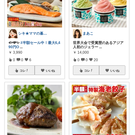
シキ★ママの暮らし、キッズ
まあこ
🐟💸✨
#半額セール中！最大6,4
世界大会で受賞歴のあるアジア
90円O
...
人初のジェラー
...
￥
3,990
￥
14,000
0
0
6
0
0
20
コレ
いいね
コレ
いいね