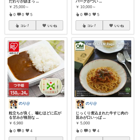
だわりが詰まっ
...
バーグがつい
...
￥
25,000～
￥
10,000～
0
0
5
0
0
5
コレ
いいね
コレ
いいね
のり@
のり@
粒立ちが良く、噛むほどに広が
じっくり煮込まれた牛すじ肉の
る甘みが格別な
...
旨みが口いっぱ
...
￥
6,980
￥
5,000
0
0
4
0
0
4