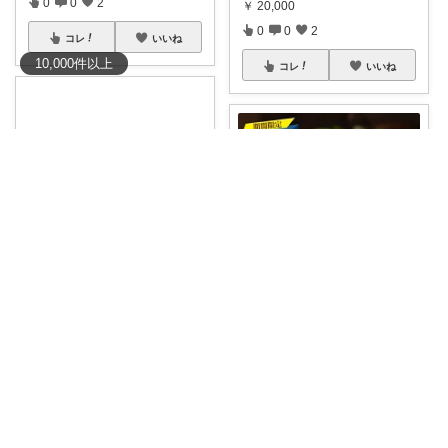
0
0
2
￥
20,000
0
0
2
コレ
いいね
10,000
件
以上
コレ
いいね
エリー
よし@おいしいもの大好き
今なら食フェスクーポン対象✨
国産・無添加
...
北海道産の天然秋鮭を贅沢に使
￥
10,830
用した無塩＆骨
...
1
4
125
￥
3,990
0
0
9
コレ
いいね
コレ
いいね