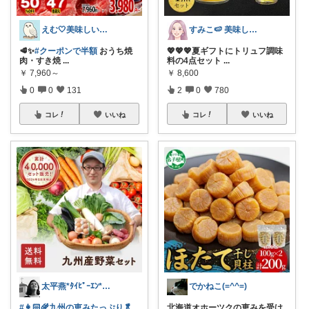
えむ🤍美味しいもの
すみこ🍉 美味しいものたくさん🍧
🥩✨
#クーポンで半額
おうち焼
💖💖💖夏ギフトにトリュフ調味
肉・すき焼
...
料の4点セット
...
￥
7,960～
￥
8,600
0
0
131
2
0
780
コレ
いいね
コレ
いいね
太平燕*ﾀｲﾋﾟｰｴﾝ*熊本は負けんバイ
でかねこ(=^^=)
#👩🏻‍🌾九州の恵みたっぷり🥬
北海道オホーツクの恵みを受け