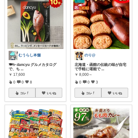
むうらし本舗
のり@
🍽️✨ dancyu グルメカタログ
北海道・函館の伝統の味が自宅
で、ち
...
で手軽に堪能で
...
￥
17,600
￥
8,000～
0
0
8
0
0
3
コレ
いいね
コレ
いいね