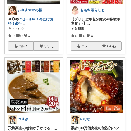
シキ★ママの暮らし、キッズ
もも🌸暮らしとベビーの愛用品
🥩💥👅
#セール中！今だけお
【プリッと海老が贅沢🦐特製海
得！🎁✨
...
老餃子♪】
...
￥
20,790
￥
5,999
0
0
4
0
0
4
コレ
いいね
コレ
いいね
のり@
のり@
飛騨高山の老舗が手がける、こ
累計100万個突破の伝説的ハン