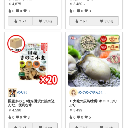
￥
4,875
￥
3,480～
0
0
3
0
0
3
コレ
いいね
コレ
いいね
のり@
めぐめぐやん@2児ママ×ゆるっと暮らし
国産きのこ3種を贅沢に詰め込
✧ 大粒の広島牡蠣1キロ ✧ ぷり
んだ、便利な水
...
ぷり
...
￥
4,590
￥
3,499
0
0
3
0
0
5
コレ
いいね
コレ
いいね