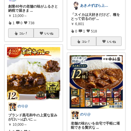
あき🎶ずぼら上等✩日々の楽しみ方
創業40年の老舗の味がふるさと
納税で届きま
...
「スイカは大好きだけど、種を
￥
13,000～
とって切るのが
...
1
0
738
￥
6,801
0
1
518
コレ
いいね
コレ
いいね
のり@
のり@
ブランド黒毛和牛の上質な旨み
が口いっぱいに
...
老舗の味わいを自宅で手軽に堪
￥
10,000～
能できる贅沢な
...