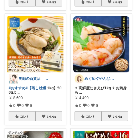
コレ
いいね
コレ
いいね
笑顔の百貨店 ５０代からの楽しみ発見隊
めぐめぐやん@2児ママ×ゆるっと暮らし
#おすすめ
#【蒸し牡蠣
1kg】50
✧ 高鮮度むきえび1kg ✧ お刺身
0gよ
...
も
...
￥
8,600
￥
4,499
0
0
6
0
0
6
コレ
いいね
コレ
いいね