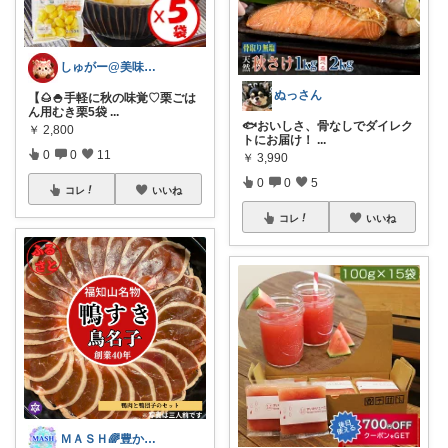
しゅがー@美味しいスイーツや雑貨紹介
ぬっさん
【🌰🍚手軽に秋の味覚♡栗ごは
ん用むき栗5袋
...
🐟おいしさ、骨なしでダイレク
￥
2,800
トにお届け！
...
0
0
11
￥
3,990
0
0
5
コレ
いいね
コレ
いいね
ＭＡＳＨ🌈豊かな生活へカスタマイズ🌈