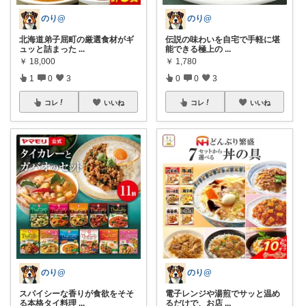
のり@
のり@
北海道弟子屈町の厳選食材がギ
伝説の味わいを自宅で手軽に堪
ュッと詰まった
...
能できる極上の
...
￥
18,000
￥
1,780
1
0
3
0
0
3
コレ
いいね
コレ
いいね
のり@
のり@
スパイシーな香りが食欲をそそ
電子レンジや湯煎でサッと温め
る本格タイ料理
...
るだけで、お店
...