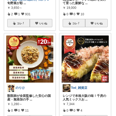
旬野菜が彩
...
て育った新鮮な
...
￥
3,650～
￥
19,000
2
1
931
0
0
10
コレ
いいね
コレ
いいね
のり@
Tod_雑貨店
獣医師が全面監修した安心の国
レンジで本格大阪の味！千房の
産・無添加の手
...
人気ミックスお
...
￥
1,280～
￥
7,344
0
0
11
0
0
4