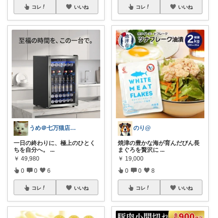
コレ
いいね
コレ
いいね
うめ＠七万猫店主.フォロワーさんから購入
のり@
一日の終わりに、極上のひとく
焼津の豊かな海が育んだびん長
ちを自分へ。
...
まぐろを贅沢に
...
￥
49,980
￥
19,000
0
0
6
0
0
8
コレ
いいね
コレ
いいね