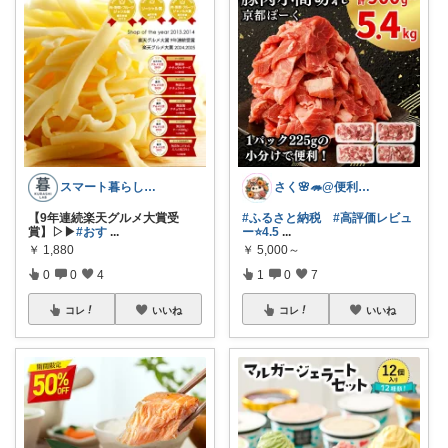
スマート暮らしラボ
さく🌸🦔@便利でかわいいを探す旅
【9年連続楽天グルメ大賞受
#ふるさと納税
#高評価レビュ
賞】▷▶︎
#おす
...
ー⭐️4.5
...
￥
1,880
￥
5,000～
0
0
4
1
0
7
コレ
いいね
コレ
いいね