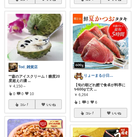
Tod_雑貨店
りょーまる@日用品×ファッション
**森のアイスクリーム！糖度20
度超えの濃
...
【旬の朝どれ鰹で食卓が料亭に
￥
4,150～
✨600gで大
...
0
0
10
￥
6,264
1
0
6
コレ
いいね
コレ
いいね