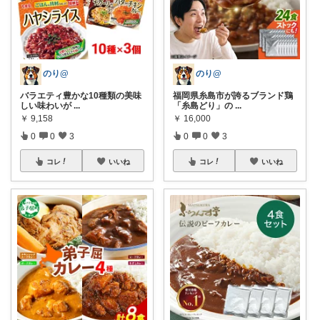
のり@
のり@
バラエティ豊かな10種類の美味
福岡県糸島市が誇るブランド鶏
しい味わいが
...
「糸島どり」の
...
￥
9,158
￥
16,000
0
0
3
0
0
3
コレ
いいね
コレ
いいね