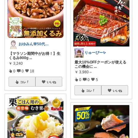
おゆみん🌸50代からの快適暮らし
りゅーぴー✨
【マラソン期間中がお得！】生
くるみ900g
...
最大10%OFFクーポンが使える
￥
3,240
この機会に
...
0
0
18
￥
3,980～
0
0
5
コレ
いいね
コレ
いいね