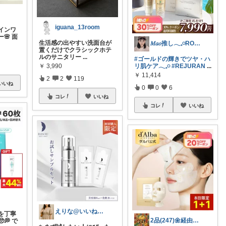
iguana_13room
インワ
🌸 面
生活感の出やすい洗面台が
𝑀𝑎𝑜推し𓂃𓈒𓏸ROOM
置くだけでクラシックホテ
ルのサニタリー
...
#ゴールドの輝きでツヤ・ハ
リ肌ケア𓂃𓈒𓏸
#REJURAN
...
￥
3,990
￥
11,414
2
2
119
いいね
0
0
6
コレ
いいね
コレ
いいね
えりな@いいね100%バック💓
を丁寧
2品(247)🌼経由購入感謝です🌼
💭 で