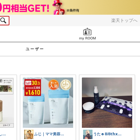
楽天トップへ
お知らせ
ユーザー
すみこ🍉 美味しいものたくさん🍧
ふじ｜ママ美容と健康ROOM
うた☻𝟴/𝟴𝘁𝗵𝘅ᜊ⍤⃝ᜊ