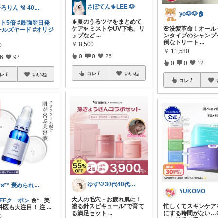
さぼてん🌵LEE 🐶
ひろりん 🫧 40代美容とファッション
yo🐶🐶🏠
🌵夏のうるツヤをまとめて
ント5倍
#最強翌日発
ケア✨ ミストやUV下地、リ
🌸洗髪革命！オール
ールズヤード
#オリジ
ップなど
...
ンタイプのシャンプー
倒なトリート
...
￥
8,500
0
￥
11,580
0
0
26
6
97
0
0
12
コレ
いいね
レ
いいね
コレ
ゆず🤍30代40代の肌悩み解決美容🍀
ars*° 褒められ美肌へ🫧
YUKOMO
大人の毛穴・お疲れ肌に！
OFFクーポン
🌼*･ 美
塗る針スピキュール*で育て
忙しくてスキンケア
科医も大注目！ 注
...
る満足セット
...
にする時間がない…🥺
0