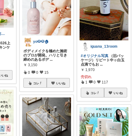
西川みお（ご訪問・こ購入に感謝です🙏）
yo🐶🐶🏠
026上
iguana_13room
キンケ
ボディメイクを極めた施術
のプロが開発。ハリと引き
#オリジナル写真
（旧パッ
締めのあるボデ
...
ケージ）リピート中☺️白玉
点滴でもお
...
￥
3,150
￥
1,970
0
0
15
いいね
売切れ
1
0
117
コレ
いいね
コレ
いいね