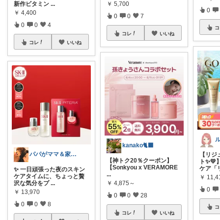
新作ビタミン
...
￥
5,700
0
￥
4,400
0
0
7
0
0
4
コ
コレ
いいね
コレ
いいね
kanako🐈‍⬛
パパがママ＆家族の笑顔の為に選ぶ品😆
【リジ
【神トク20％クーポン】
ト✨💛
【Sonkyou x VERAMORE
ケア「
✨ 一日頑張った夜のスキン
...
ケアタイムに、ちょっと贅
￥
11,4
沢な気分をプ
...
￥
4,875～
0
￥
13,970
0
0
28
0
0
8
コ
コレ
いいね