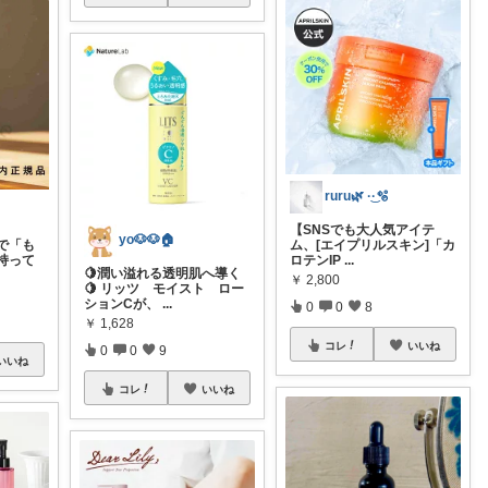
ruru🌿 ·͜·🫧
【SNSでも大人気アイテ
yo🐶🐶🏠
ム、[エイプリルスキン]「カ
で「も
ロテンIP
...
持って
🍋潤い溢れる透明肌へ導く
￥
2,800
🍋 リッツ モイスト ロー
ションCが、
...
0
0
8
￥
1,628
コレ
いいね
0
0
9
いいね
コレ
いいね