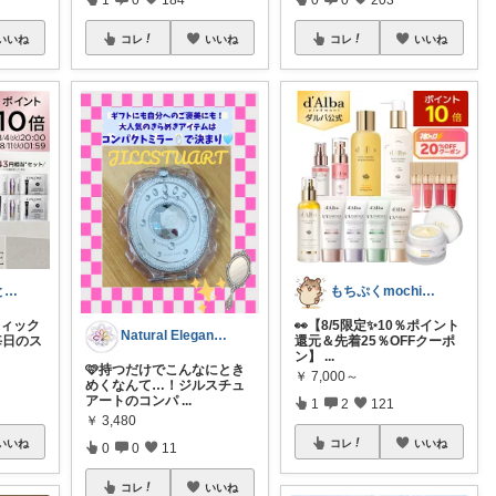
いいね
コレ
いいね
コレ
いいね
かおり🍀自然とやさしい暮らし🐑🍀
もちぷくmochipuku☘️7日感謝
フィック
👀【8/5限定✨10％ポイント
Natural Elegance169
毎日のス
還元＆先着25％OFFクーポ
ン】
...
🩷持つだけでこんなにとき
￥
7,000～
めくなんて…！ジルスチュ
アートのコンパ
...
1
2
121
￥
3,480
いいね
コレ
いいね
0
0
11
コレ
いいね