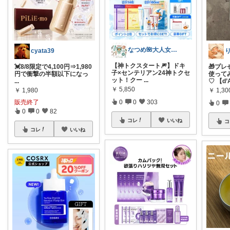
なつめ🌺大人女子のお悩み美容🫧
cyata39
【神トクスタート🎆】ドキ
💓8/8限定で4,100円⇒1,980
🎁プ
子×センテリアン24神トクセ
円で衝撃の半額以下になっ
使って
ット！クー
...
...
♡ 【d’
￥
5,850
￥
1,980
￥
1,3
販売終了
0
0
303
0
0
0
82
コレ
いいね
コ
コレ
いいね