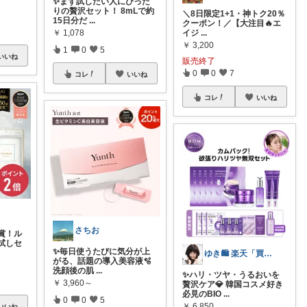
✨まず試したい人にぴった
りの贅沢セット！ 8mLで約
＼8日限定1+1・神トク20％
15日分だ
...
クーポン！／ ​【大注目🔥エ
イジ
...
￥
1,078
￥
3,200
1
0
5
いいね
販売終了
0
0
7
コレ
いいね
コレ
いいね
さちお
受賞！ル
試しセ
✨毎日使うたびに気分が上
ゆき🛍️ 楽天「買ってよかった」を厳選
がる、話題の導入美容液🫧
洗顔後の肌
...
✨ハリ・ツヤ・うるおいを
￥
3,960～
贅沢ケア💎 韓国コスメ好き
必見のBIO
...
0
0
5
￥
6,850
いいね