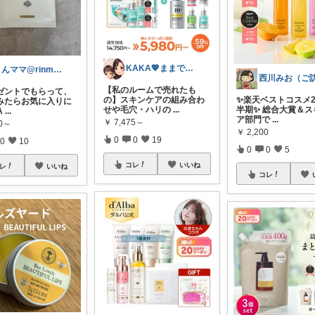
KAKA💖ままでもキレイでいたい
りんママ@rinmama_log
【私のルームで売れたも
レゼントでもらって、
の】スキンケアの組み合わ
✨楽天ベストコスメ2
みたらお気に入りに
せや毛穴・ハリの
...
半期✨ 総合大賞＆ス
A
...
ア部門で
...
￥
7,475～
00～
￥
2,200
0
0
19
0
10
0
0
5
コレ
いいね
レ
いいね
コレ