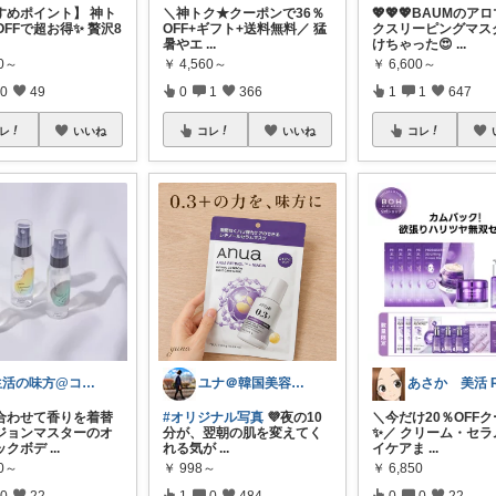
すめポイント】 神ト
＼神トク★クーポンで36％
💖💖💖BAUMのア
OFFで超お得✨ 贅沢8
OFF+ギフト+送料無料／ 猛
クスリーピングマス
暑やエ
...
けちゃった😍
...
00～
￥
4,560～
￥
6,600～
0
49
0
1
366
1
1
647
レ
いいね
コレ
いいね
コレ
生活の味方@コメント基本返しません🙏
ユナ＠韓国美容と雑貨
合わせて香りを着替
#オリジナル写真
💜夜の10
＼今だけ20％OFF
ジョンマスターのオ
分が、翌朝の肌を変えてく
✨／ クリーム・セラ
ックボデ
...
れる気が
...
イケアま
...
60～
￥
998～
￥
6,850
0
22
1
0
484
0
0
22