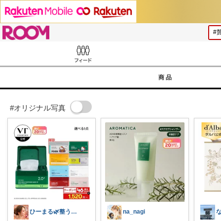
ROOM
Feed
商品
#オリジナル写真
ひーまる🌿整う暮らしと成分美容
na_nagi