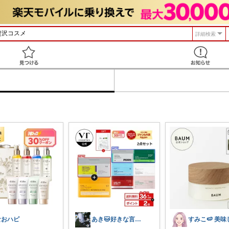
詳細検索
見つける
なおハピ
あき🐱好きな言葉は『簡単』『おいしい』