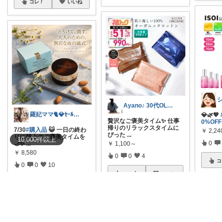
コレ
いいね
Ayano♪ 30代OLファッション
羅妃ママ🐈💎ｾｰﾙは毎回完走🏃
💎🌿💖
贅沢なご褒美タイム✨ 仕事
0%OFF
帰りのリラックスタイムに
7/30
#購入品
😺 一日の終わ
￥
2,2
ぴった
...
りに極上のご褒美タイムを
10,000
件
以上
0
🌙✨
...
￥
1,100～
￥
8,580
0
0
4
コ
0
0
10
コレ
いいね
コレ
いいね