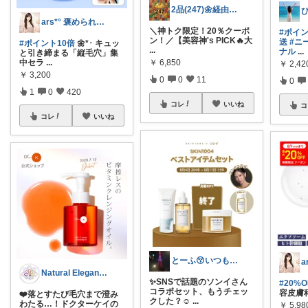
2品(247)🌼経由購入感謝です🌼
ars*° 褒められ美肌へ🫧
＼神トク限定！20％クーポ
#ポイ
ン！／ ​【美容神's PICK🔥大
送
#ニ
#ポイント10倍
🌼*･ キュッ
...
ナル
...
と引き締まる「縦毛穴」集
中セラ
...
￥
6,850
￥
2,42
￥
3,200
0
0
11
0
1
0
420
コレ
いいね
コ
コレ
いいね
とーふ😚いつもご購入感謝です🙇
Natural Elegance169
✨SNSで話題のソンイさん
#20%
コラボセット、もうチェッ
容皮膚
❤️落とすたび毛穴まで澄み
クした？☺️
...
わたる…！ドクターケイの
￥
5,98