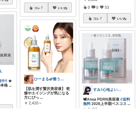
0
0
53
コレ
いいね
コレ
いいね
L
ひーまる🌿整う暮らしと成分美容
中‼️
★
の本格
...
【肌を潤す贅沢美容液】 乾
すみ⌇心地よい暮らし🐈♡
燥やエイジングが気になる
方にぴっ
...
🕊Anua PDRN美容液
#送料
￥
2,420～
無料
2026上半期ベスコス
...
￥
3,450～
いいね
0
0
51
0
0
983
コレ
いいね
コレ
いいね