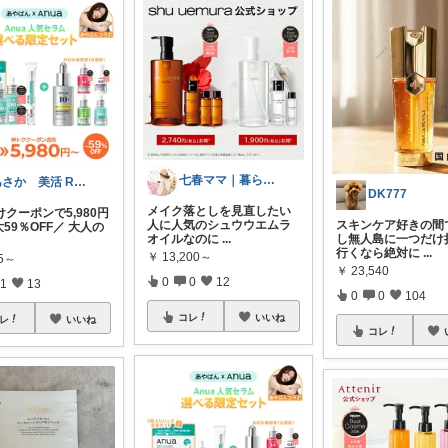
七春ママ｜暮らしとキャンプ
あさか 美活 ROOM
DK777
メイク落としを見直したい
クーポンで5,980円
人に人気のシュウウエムラ
スキンケア好きの間
59％OFF／ 大人の
オイルなのに
...
し無人島に一つだけ
行くなら絶対に
...
￥
13,200～
75～
￥
23,540
0
0
12
1
13
0
0
104
コレ
いいね
レ
いいね
コレ