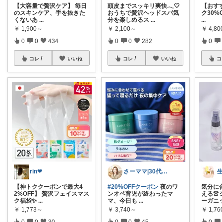
【大容量で贅沢ケア】 毎日
頭皮までスッキリ爽快𓂃🤍
【おす
のスキンケア、手を抜きた
おうちで贅沢ヘッドスパ気
ク30%
くないあ
...
分を楽しめるス
...
...
￥
1,900～
￥
2,100～
￥
4,8
0
0
434
0
0
282
0
コレ
いいね
コレ
いいね
コ
rin❤︎
さーママ|30代小2女児ママ🎀
【神トククーポンで最大4
#20%OFFクーポン
夜のワ
気分に
2%OFF】 贅沢フェイスマス
ンオペ育児が終わったマ
える
ク福袋✨
...
マ、今日も
...
ーガニ
￥
1,773～
￥
3,740～
￥
1,7
0
0
30
0
0
45
0