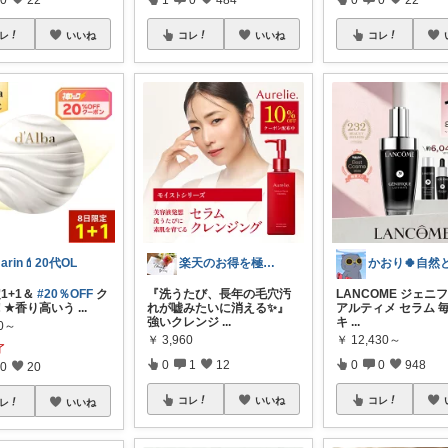
レ
いいね
コレ
いいね
コレ
arin💄20代OL
楽天のお得を極めるガイド
1+1＆
#20％OFF
ク
『洗うたび、長年の毛穴汚
LANCOME ジェニ
️ ★香り高いう
...
れが嘘みたいに消える✨』
アルティメ セラム 
強いクレンジ
...
キ
...
00～
￥
3,960
￥
12,430～
了
0
1
12
0
0
948
0
20
コレ
いいね
コレ
レ
いいね