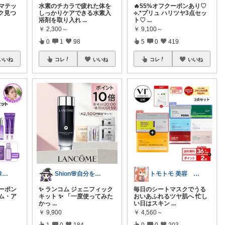
ロマテッ
水素のチカラで疲れた体を
🔥55%オフクーポンあり♡
ク見つ
しっかりケアできる水素入
⟡.*プリュ ハリツヤ3点セッ
浴剤を取り入れ
...
ト♡
...
￥
2,300～
￥
9,100～
0
1
98
5
0
419
いいね
コレ
いいね
コレ
いいね
あさか 美活 ROOM
Shion🌸自分を愛するお買い物
トモトモ 美容 食品 子育てルーム
クーポン
✨ ランコム ジェニフィック
毎日のシートマスクでうる
ム・ア
キット ✨ 「一度使ってみた
おいあふれるツヤ肌へ 忙し
かっ
...
い日はスキン
...
￥
9,900
￥
4,560～
1
0
184
0
0
203