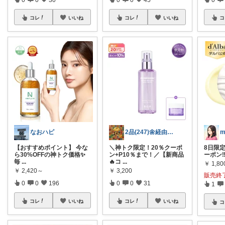
コレ
いいね
コレ
いいね
コ
なおハピ
2品(247)🌼経由購入感謝です🌼
m
【おすすめポイント】 今な
＼神トク限定！20％クーポ
8日限定
ら30%OFFの神トク価格✨
ン+P10％まで！／ ​【新商品
ーポン‼
毎
...
🔥コ
...
￥
1,8
￥
2,420～
￥
3,200
販売終
0
0
196
0
0
31
1
コレ
いいね
コレ
いいね
コ