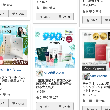
も、乾燥や毛
...
￥
4,875～
0
484
￥
4,142～
0
0
4
0
0
9
レ
いいね
コレ
いいね
コレ
ルビィ🌸くらしのお得帳
なつめ🌺大人女子のお悩み美容🫧
taka channel
ュラン ゴールドセッ
【数量限定！】韓国の大手
】 話題の韓国スキン
製薬会社・東国製薬が手掛
💚❤️🤍【ベスコス
リ
...
ける大人気ダー
...
ルルンプレシャスお
14
ット】✨ ～
...
￥
990
4
36
￥
1,771～
0
0
157
1
0
294
レ
いいね
コレ
いいね
コレ