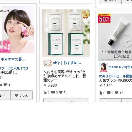
シキ★ママの暮らし、キッズ
⭐️Ky｜おすすめセレクト⭐️
marin💄20代O
#クーポンGETで3
＼おうち美容で“キュッ”と
🌟💆‍♀️🌈 I
...
引き締めケア✨／ これ、普
#50％OFFセール開催
40～
通のシー
...
人気ブランドKISO
0
3
￥
5,980
￥
2,394
1
0
3
0
2
16
レ
いいね
コレ
いいね
コレ