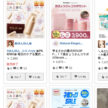
🎀ゆんゆん🎀
Natural Elegance169
#ゆんゆん_コスメcyy
🎀PIL
💛まさかの最大55%OF
＼今だけ
IEMO🎀 毎日のケアを贅沢
...
F…！？孫きょうさんコラボ
～✨最大
のVeram
...
乾
...
￥
1,980
￥
4,875～
￥
7,4
販売終了
0
0
32
0
0
13
0
コレ
いいね
コレ
いいね
コ