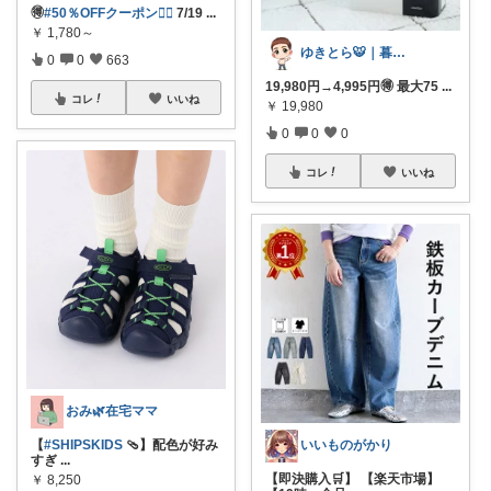
🉐
#50％OFFクーポン❤️‍🔥
7/19
...
￥
1,780～
ゆきとら🐯｜暮らしをラクにしたいパパ
0
0
663
19,980円→4,995円🉐 最大75
...
コレ
いいね
￥
19,980
0
0
0
コレ
いいね
おみ🌿在宅ママ
いいものがかり
【
#SHIPSKIDS
🩴】配色が好み
すぎ
...
【即決購入🛒】 【楽天市場】
￥
8,250