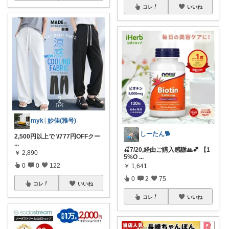
コレ
いいね
myk│妙佳(雅号)
しーたん🐕
2,500円以上で \\777円OFFクー
...
🍒7/20,経由ご購入感謝🙏💕 【1
￥
2,890
5%O
...
0
0
122
￥
1,641
0
2
75
コレ
いいね
コレ
いいね