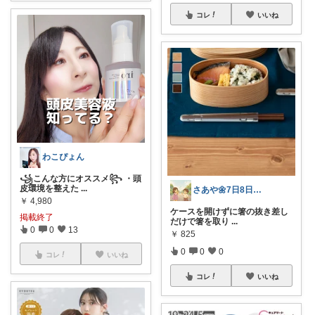
コレ
いいね
わこぴょん
꧁こんな方にオススメ꧂ ・頭
皮環境を整えた
...
さあや🌼7日8日有難うございます
￥
4,980
ケースを開けずに箸の抜き差し
掲載終了
だけで箸を取り
...
0
0
13
￥
825
0
0
0
コレ
いいね
コレ
いいね