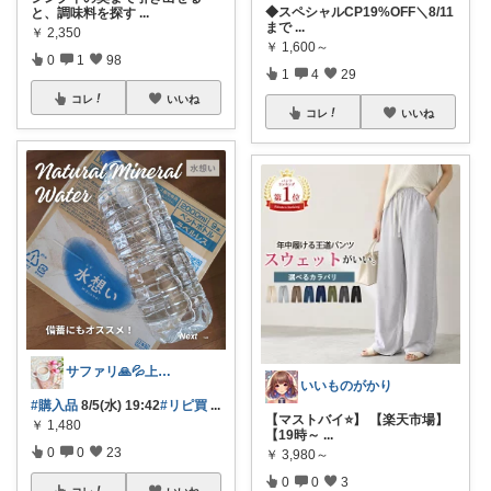
◆スペシャルCP19%OFF＼8/11
と、調味料を探す
...
まで
...
￥
2,350
￥
1,600～
0
1
98
1
4
29
コレ
いいね
コレ
いいね
サファリ‎🙏💦上限中
いいものがかり
#購入品
8/5(水) 19:42
#リピ買
...
【マストバイ⭐️】 【楽天市場】
￥
1,480
【19時～
...
0
0
23
￥
3,980～
0
0
3
コレ
いいね