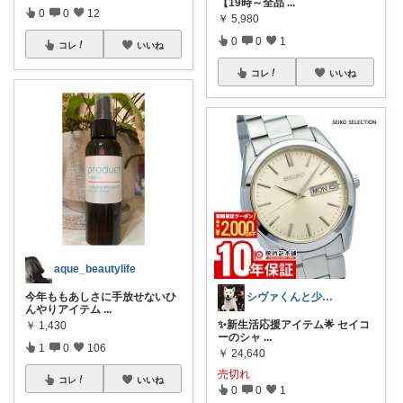
【19時～全品
...
0
0
12
￥
5,980
0
0
1
コレ
いいね
コレ
いいね
aque_beautylife
シヴァくんと少佐のROOM
今年ももあしさに手放せないひ
んやりアイテム
...
✨新生活応援アイテム🌟 セイコ
￥
1,430
ーのシャ
...
1
0
106
￥
24,640
売切れ
コレ
いいね
0
0
1