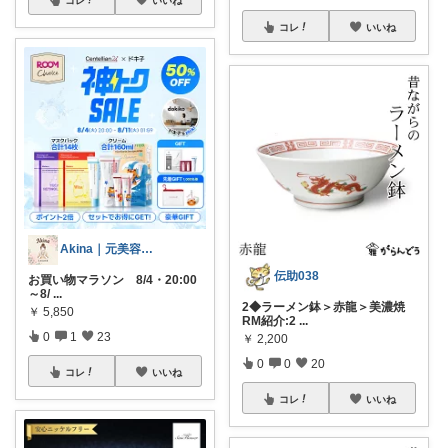
コレ
いいね
Akina｜元美容部員ママの美容と暮らし
伝助038
お買い物マラソン 8/4・20:00
～8/
...
2◆ラーメン鉢＞赤龍＞美濃焼
￥
5,850
RM紹介:2
...
0
1
23
￥
2,200
0
0
20
コレ
いいね
コレ
いいね