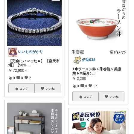
いいものがかり
伝助038
【完全にハマった🔥】 【楽天市
場】【50%
...
1◆ラーメン鉢＞朱巻龍＞美濃
￥
72,900～
焼 RM紹介:
...
0
0
2
￥
2,200
0
0
17
コレ
いいね
コレ
いいね