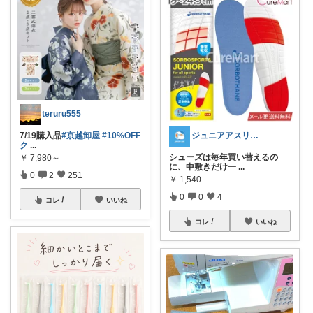
teruru555
ジュニアアスリートのケア用品
7/19購入品
#京越卸屋
#10%OFF
ク
...
シューズは毎年買い替えるの
￥
7,980～
に、中敷きだけ一
...
0
2
251
￥
1,540
0
0
4
コレ
いいね
コレ
いいね