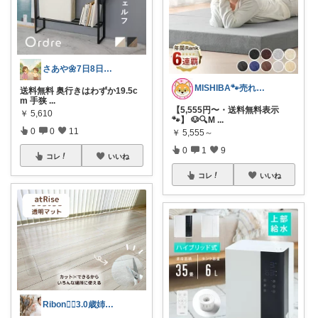
さあや🌼7日8日有難うございます
MISHIBA🐾売れ筋研究所
送料無料 奥行きはわずか19.5c
m 手狭
...
【5,555円〜・送料無料表示
￥
5,610
🐾】 🐶🔍M
...
0
0
11
￥
5,555～
0
1
9
コレ
いいね
コレ
いいね
Ribon❁⃘3.0歳姉妹ﾏﾏ👧🏻♡