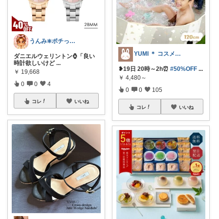
うんみ❇️ポチってくれてありがとう✨
YUMI ＊ コスメと暮らし🌱
ダニエルウェリントン⌚「良い
時計欲しいけど
...
❥︎19日 20時～2h⏰
#50%OFF
...
￥
19,668
￥
4,480～
0
0
4
0
0
105
コレ
いいね
コレ
いいね