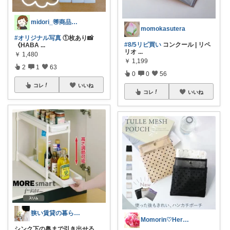
midori_🉐商品と時短簡単ごはん
momokasutera
#オリジナル写真
①枚あり📸
#8/5リピ買い
コンクール | リペ
《HABA
...
リオ
...
￥
1,480
￥
1,199
2
1
63
0
0
56
コレ
いいね
コレ
いいね
狭い賃貸の暮らし｜キッチンを整える主婦
Momorin♡Herb Blender
シンク下の奥まで引き出せる