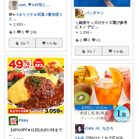
rum_💐✨️ｵﾘ写とお買物🪷✨️
パンダマン
🌸✨️
#オリジナル写真
#夏布団
#
と
...
＼細身キッズのサイズ選び参考
￥
3,980～
に👦／ デビ
...
0
0
199
￥
1,098～
0
0
41
コレ
いいね
コレ
いいね
Pinky
chihi_r0_ ちひろ
【49%OFF★11日(火)01:59まで
...
#お礼
(7/5)ひとくちで広がる、