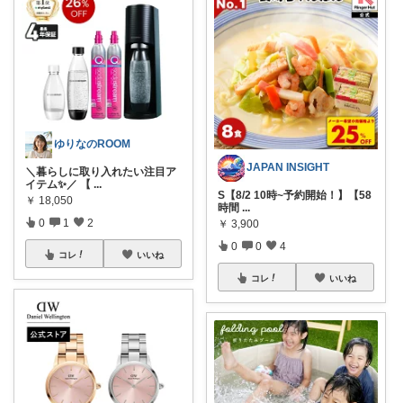
ゆりなのROOM
JAPAN INSIGHT
＼暮らしに取り入れたい注目ア
イテム✨／ 【
...
S【8/2 10時~予約開始！】【58
￥
18,050
時間
...
0
1
2
￥
3,900
0
0
4
コレ
いいね
コレ
いいね