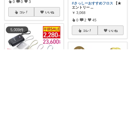
0
0
3
#さっしーおすすめフロス
【★
エントリー
...
コレ
いいね
￥
3,068
0
2
45
5,009
件
コレ
いいね
wooo/tw&igやってます
400円オフクーポンあり (202
6/7/
...
ゆりか
￥
2,980～
0
1
657
乾燥でごわつく夜はヒアルーシ
カのスリーピン
...
コレ
いいね
￥
2,600
0
0
25