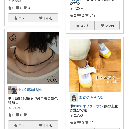
￥
5,998
みずみ
...
0
0
3
￥
725～
2
2
648
コレ
いいね
コレ
いいね
rika|0歳3歳児のママ
まどか 👦👧2児のママ
🖤＼8/5 19:59まで超目玉♡新色
追加
...
🉐
#10%オフクーポン
娘の上履
￥
2,030
き選びで迷
...
0
0
1
￥
2,750
0
0
45
コレ
いいね