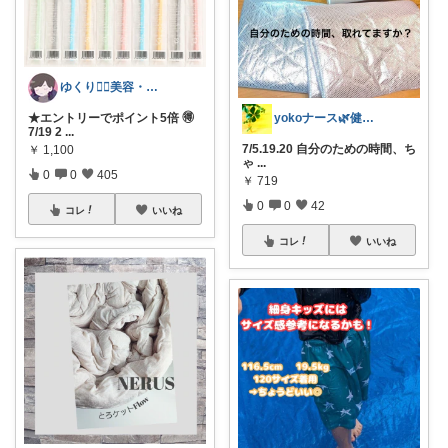
ゆくり🐕‍🦺美容・便利雑貨🤍
yokoナース🌿健康美容/ふるさと納税
★エントリーでポイント5倍 🉐
7/19 2
...
7/5.19.20 自分のための時間、ち
￥
1,100
ゃ
...
0
0
405
￥
719
0
0
42
コレ
いいね
コレ
いいね