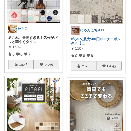
たちこ
にゃんこ🐈スローです🐢💦
🎉これ、最高すぎる！気分がパ
#🏷️✨＼最大500円OFFクーポン
ッと華やぐタイ
...
🎉／【
...
￥
150～
￥
110～
0
0
7
0
0
8
コレ
いいね
コレ
いいね