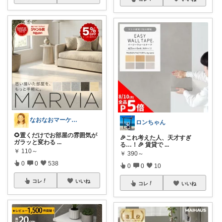
なおなおマーケット🌻
ロンちゃん
🌻置くだけでお部屋の雰囲気が
🎉これ考えた人、天才すぎ
ガラッと変わる
...
る…！🎉 賃貸で
...
￥
110～
￥
390～
0
0
538
0
0
10
コレ
いいね
コレ
いいね