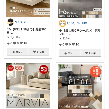
からすま
だいだいROOM@整う暮らし｜インテリア
"🔧【8/11 1:59まで】先着300
💠 【最大500円クーポン】 東リ
枚
...
フロア
...
￥
2,980～
￥
110～
0
0
16
0
0
10
コレ
いいね
コレ
いいね