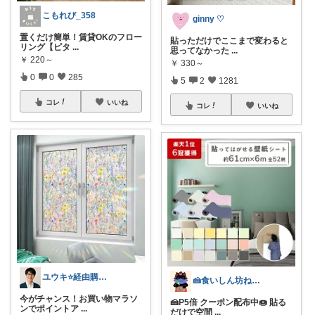
こもれび_358
ginny ♡
置くだけ簡単！賃貸OKのフロー
貼っただけでここまで変わると
リング【ピタ
...
思ってなかった
...
￥
220～
￥
330～
0
0
285
5
2
1281
コレ
いいね
コレ
いいね
ユウキ⭐️経由購入感謝です！
🍰食いしん坊ねっこ🍩毎日タロット占い
今がチャンス！お買い物マラソ
🍰P5倍 クーポン配布中🍩 貼る
ンでポイントア
...
だけで空間
...