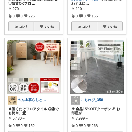
♡賃貸OKフロ
...
わず床に
...
￥
270～
￥
110～
0
0
225
0
0
166
コレ
いいね
コレ
いいね
のん🌲暮らしと家具
こもれび_358
🌲置くだけフロアタイル ◎誰で
🎉 全品15%OFFクーポン 🎉 お
も簡単、置
...
部屋が
...
￥
5,480～
￥
7,999～
0
0
152
0
0
268