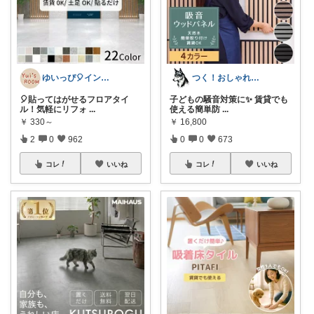
ゆいっぴ🎈インテリアとファッション
つく！おしゃれな商品や便利な商品をお届け
🎈貼ってはがせるフロアタイ
子どもの騒音対策に✨ 賃貸でも
ル！気軽にリフォ
...
使える簡単防
...
￥
330～
￥
16,800
2
0
962
0
0
673
コレ
いいね
コレ
いいね