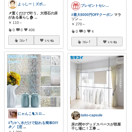
よっしー｜ズボラでもおしゃれに整えたい
プレゼントセレクト館024
📌置くだけで叶う、大理石の床
#最大8000円OFFクーポン
マラ
がある暮らし🏠
...
ソン
...
￥
110～
￥
270～
0
0
406
0
0
4
コレ
いいね
コレ
いいね
にゃんこ🐈スローです🐢💦
taito-capsule
#🏷️✨＼水だけで貼れる簡単DIY
床の間やデッドスペースが部屋
🎉／【窓
...
干し場に！工事
...