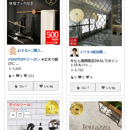
おさる⭐ご購入感謝🐹
ユウキ⭐️経由購入感謝です！
#500円OFFクーポン
❇️丈夫で錆
今なら期間限定DEALでポイン
びに
...
ト15％バッ
...
￥
5,880
￥
8,780
0
0
201
0
0
9
コレ
いいね
コレ
いいね