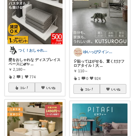
つく！おしゃれな商品や便利な商品をお届け
ゆいっぴ🎈インテリアとファッション
壁をおしゃれな ディスプレイス
🎈貼ってはがせる、置くだけフ
ペースに🌿✨
...
ロアタイル！大
...
￥
2,180～
￥
110～
2
1
774
1
0
924
コレ
いいね
コレ
いいね