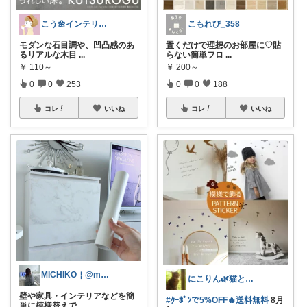
こう🌼インテリアと家事＆育児グッズ
こもれび_358
モダンな石目調や、凹凸感のあ
置くだけで理想のお部屋に♡貼
るリアルな木目
...
らない簡単フロ
...
￥
110～
￥
200～
0
0
253
0
0
188
コレ
いいね
コレ
いいね
MICHIKO￤@maasan_gram
にこりん🌿猫と暮らす主婦のROOM😹
壁や家具・インテリアなどを簡
#ｸｰﾎﾟﾝで5%OFF🔥送料無料
8月
単に模様替えで
...