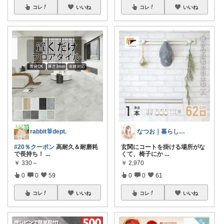
コレ
いいね
コレ
いいね
rabbit🐰dept.
なつお｜暮らしが整う日用品選び
#20％クーポン
高耐久＆耐磨耗
玄関にコートを掛ける場所がな
で長持ち！
...
くて、椅子にか
...
￥
330～
￥
2,970
0
0
59
0
0
61
コレ
いいね
コレ
いいね