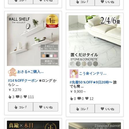
コレ
いいね
コレ
いいね
おさる⭐ご購入感謝🐹
こう🌼インテリアと家事＆育児グッズ
#14％OFFクーポン
❇️ロング か
#先着50％OFF★9日20時〜
誰
らシ
...
でも簡
...
￥
3,270
￥
9,900～
3
0
111
0
0
12
コレ
いいね
コレ
いいね