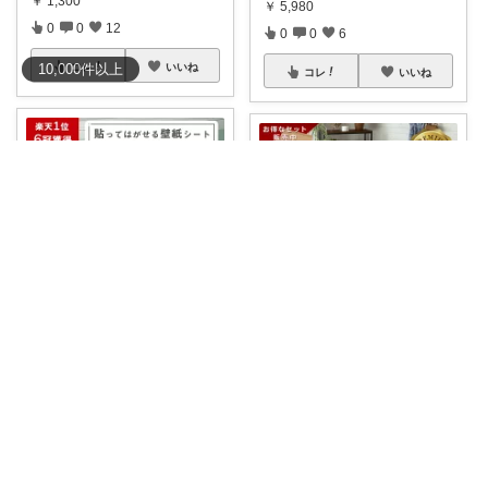
￥
1,300
￥
5,980
0
0
12
0
0
6
コレ
いいね
10,000
件
以上
コレ
いいね
もみじ🍁
だいだいROOM@整う暮らし｜インテリア
壁の傷、気になっていません
💠 【最大500円クーポン】 フロ
か？ この壁紙
...
アタイル
...
￥
3,330
￥
110～
0
0
6
0
0
8
コレ
いいね
コレ
いいね