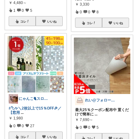
￥
4,480～
￥
3,330
1
0
5
0
0
8
コレ
いいね
コレ
いいね
にゃんこ🐈スローです🐢💦
れい@フォロー＆経由購入感謝です♪
#🏷️✨＼2枚以上で15％OFF🎉／
最大25％クーポン配布中 置くだ
【窓用
...
けで簡単に
...
￥
1,980
￥
7,690～
0
0
27
0
0
5
コレ
いいね
コレ
いいね