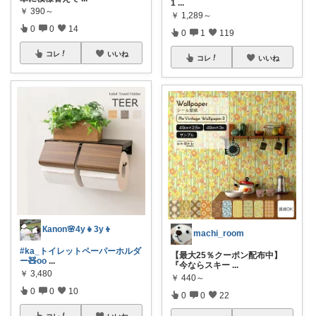
1
...
￥
390～
￥
1,289～
0
0
14
0
1
119
コレ
いいね
コレ
いいね
Кanon🌸4y👧3y👦
machi_room
#ka_トイレットペーパーホルダ
【最大25％クーポン配布中】
ー🧸oo
...
『今ならスキー
...
￥
3,480
￥
440～
0
0
10
0
0
22