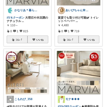
かなりあ＊暮らしのマルシェ
あいびちゃん🌸２児mama
#5％クーポン
大理石や木目調の
賃貸でも取り付け可能🌿 トイレ
ナチュラル
...
ットペーパー
...
￥
110～
￥
4,480
0
1
815
0
1
719
コレ
いいね
コレ
いいね
こもれび_358
モナ🍀🍀🍀
🌿貼るだけでお部屋が見違える
#5%OFFクーポン
🍀接着剤を使