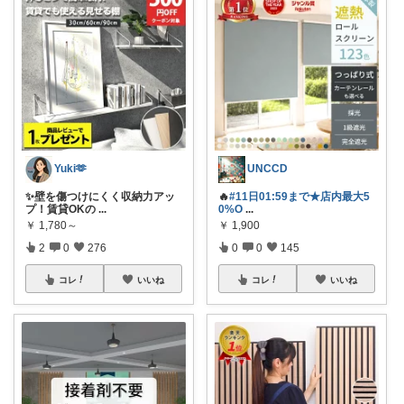
Yuki🫶
UNCCD
✨壁を傷つけにくく収納力アッ
🔥
#11日01:59まで★店内最大5
プ！賃貸OKの
...
0%O
...
￥
1,780～
￥
1,900
2
0
276
0
0
145
コレ
いいね
コレ
いいね