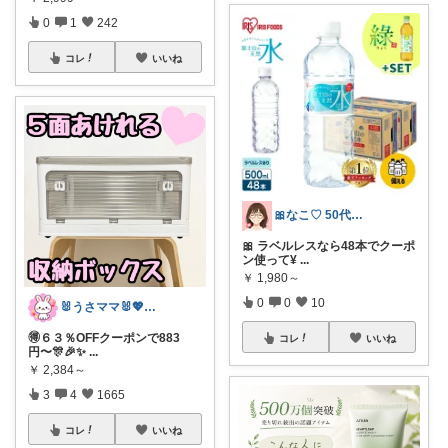
0
1
242
コレ
いいね
🎀なこ♡︎ 50代主婦の"買って正解"
🎀 ラベルレスなら48本でクーポ
ン使って¥
...
￥
1,980～
0
0
10
🐰うさママ🐰💖キッズ・ママの日常✨
🉐６３％OFFクーポンで883
コレ
いいね
円〜🎊🎉✨
...
￥
2,384～
3
4
1665
コレ
いいね