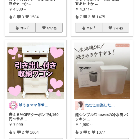
🎊🎉✨ 上か
...
🎊🎉✨ 上か
...
￥
4,380～
￥
4,377～
8
3
1584
7
2
1475
コレ
いいね
コレ
いいね
🐰うさママ🐰💖キッズ・ママの日常✨
ねむこ🎀楽したいママの購入品ほぼオリ写
🉐４８%OFFクーポンで4,160
超シンプル♡ towerの冷水筒 パ
円〜🎊🎉
...
ッキン
...
￥
7,999
￥
1,980～
8
2
1604
6
0
1077