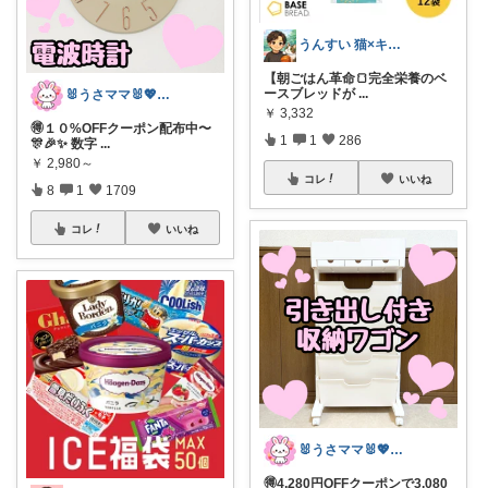
うんすい 猫×キャンプ×買ったもの紹介
【朝ごはん革命🍞完全栄養のベ
ースブレッドが
...
🐰うさママ🐰💖キッズ・ママの日常✨
￥
3,332
🉐１０%OFFクーポン配布中〜
1
1
286
🎊🎉✨ 数字
...
￥
2,980～
コレ
いいね
8
1
1709
コレ
いいね
🐰うさママ🐰💖キッズ・ママの日常✨
🉐4,280円OFFクーポンで3,080