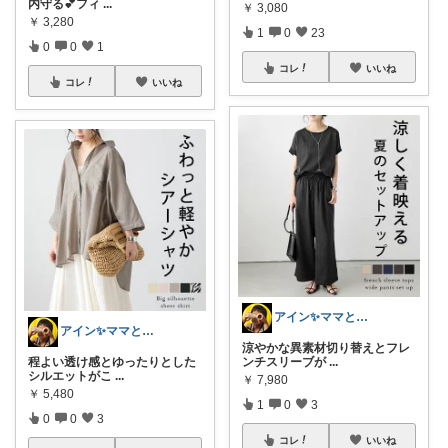
内守る💕フィ
...
￥
3,080
￥
3,280
1
0
23
0
0
1
コレ
いいね
コレ
いいね
アイン✨ママと子供と食べ物と🍭
アイン✨ママと子供と食べ物と🍭
涼やかな異素材切り替えとフレ
程よい透け感とゆったりとした
ンチスリーブが
...
シルエットがこ
...
￥
7,980
￥
5,480
1
0
3
0
0
3
コレ
いいね