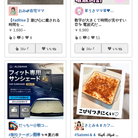
おみ🌿在宅ママ
🐰うさママ🐰💖キッズ・ママの日常✨
【
#atRise
】遊び心に癒される
数字が大きくて時間が見やすい
時間を
...
⏰✨ 電波式だ
...
￥
1,680～
￥
6,980
0
0
9
0
0
51
コレ
いいね
コレ
いいね
だっちー@朝コレ5時🚗カー用品探求家
さとみ＆🌷カフェと素敵なもの☕️🌿
#割引クーポン🈹🉐
✨☀夏の車
#Satomi＆🌷
𝒞𝒶𝒻é 𝒮𝓉𝓎𝓁𝑒
...