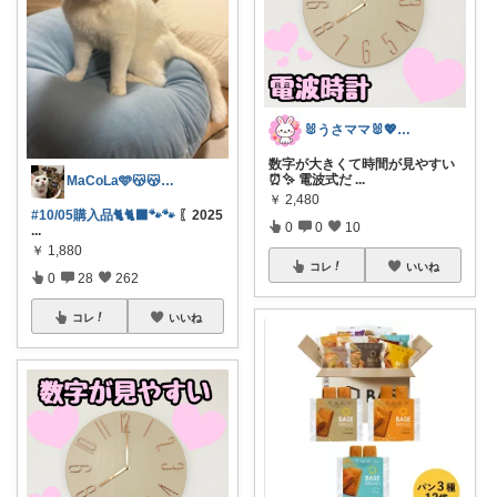
🐰うさママ🐰💖キッズ・ママの日常✨
数字が大きくて時間が見やすい
⏰✨ 電波式だ
...
MaCoLa🩵😽😽🩷②🫶✨
￥
2,480
#10/05購入品🐈🐈‍⬛🐾🐾
〖2025
0
0
10
...
￥
1,880
コレ
いいね
0
28
262
コレ
いいね