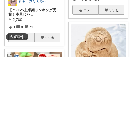
まる￤狭くてもスッキリ・家事ラク
【👛2025上半期ランキング受
コレ
いいね
賞！本革じゃ
...
￥
2,780
0
0
72
6,403
件
コレ
いいね
Mau32💜いつも有難うございます😊
🉐先着20%OFFクーポン‼️バッ
クスリッ
...
￥
1,680～
1
0
1051
いいものがかり
【最高の掘り出し物💎】 【楽天
コレ
いいね
市場】＼今な
...
￥
1,380