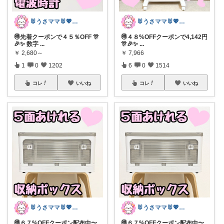
🐰うさママ🐰💖キッズ・ママの日常✨
🐰うさママ🐰💖キッズ・ママの日常✨
🉐先着クーポンで４５％OFF 🎊
🉐４８%OFFクーポンで4,142円
🎉✨ 数字
...
🎊🎉✨
...
￥
2,680～
￥
7,966
1
0
1202
6
0
1514
コレ
いいね
コレ
いいね
🐰うさママ🐰💖キッズ・ママの日常✨
🐰うさママ🐰💖キッズ・ママの日常✨
🉐６７%OFFクーポン配布中〜
🉐６７%OFFクーポン配布中〜