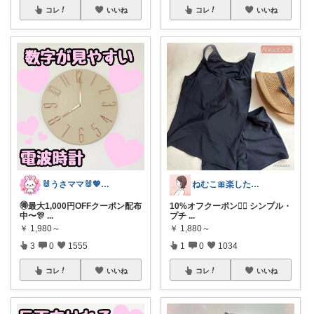
コレ
いいね
コレ
いいね
🐰うさママ🐰💖キッズ・ママの日常✨
ねむこ🎀楽したいママの購入品ほぼオリ写
🉐最大1,000円OFFクーポン配布
10%オフクーポン❤️‍🔥 シンプル・
中〜🎊
...
プチ
...
￥
1,980～
￥
1,880～
3
0
1555
1
0
1034
コレ
いいね
コレ
いいね