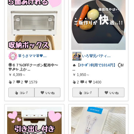
🐰うさママ🐰💖キッズ・ママの日常✨
いろ🐻元パティシエ🍫
🉐６７%OFFクーポン配布中〜
🔥【
#ｸｰﾎﾟﾝ利用で1014円】
𓊆8/
🎊🎉✨ 上か
...
...
￥
4,399～
￥
1,950～
7
2
1579
2
4
1400
コレ
いいね
コレ
いいね