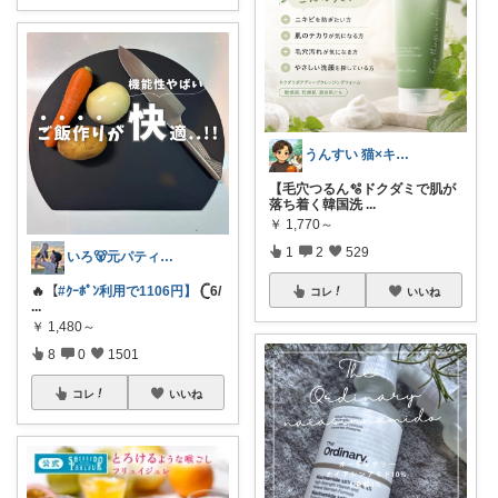
うんすい 猫×キャンプ×買ったもの紹介
【毛穴つるん🫧ドクダミで肌が
落ち着く韓国洗
...
￥
1,770～
1
2
529
いろ🐻元パティシエ🍫
🔥【
#ｸｰﾎﾟﾝ利用で1106円】
𓊆6/
コレ
いいね
...
￥
1,480～
8
0
1501
コレ
いいね