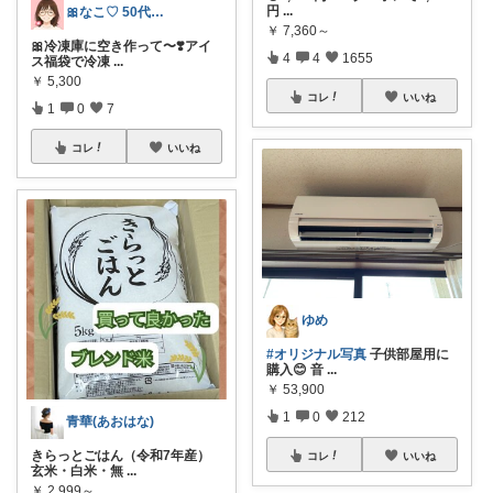
円
...
🎀なこ♡︎ 50代主婦の"買って正解"
￥
7,360～
🎀冷凍庫に空き作って〜❣️アイ
4
4
1655
ス福袋で冷凍
...
￥
5,300
コレ
いいね
1
0
7
コレ
いいね
ゆめ
#オリジナル写真
子供部屋用に
購入😊 音
...
￥
53,900
1
0
212
青華(あおはな)
きらっとごはん（令和7年産）
コレ
いいね
玄米・白米・無
...
￥
2,999～