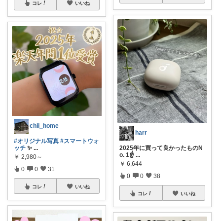
コレ
いいね
chii_home
harr
#オリジナル写真
#スマートウォ
ッチ
✨
...
2025年に買って良かったものN
o. 1☝
...
￥
2,980～
￥
6,644
0
0
31
0
0
38
コレ
いいね
コレ
いいね