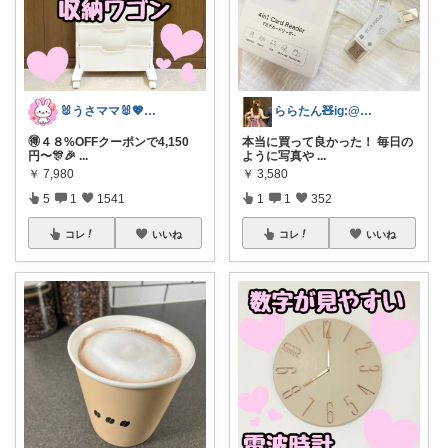
🐰うさママ🐰💖キッズ・ママの日常✨
ららたん🧸ig:@rara_714_n
🉐４８%OFFクーポンで4,150
本当に買って良かった！ 毎日の
円〜🎊🎉
...
ように写真や
...
￥
7,980
￥
3,580
5
1
1541
1
1
352
コレ
いいね
コレ
いいね