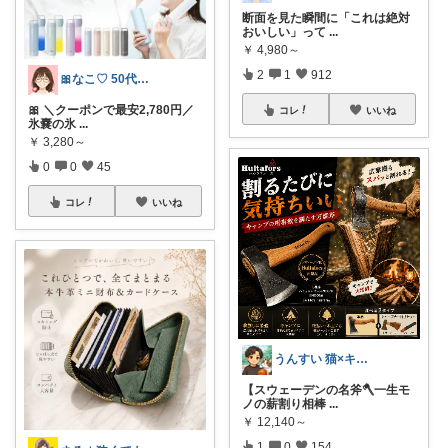
断面を見た瞬間に「これは絶対
おいしい」って
...
￥
4,980～
2
1
912
🎀なこ♡︎ 50代主婦の"買って正解"
🎀 ＼クーポンで最安2,780円／
コレ
いいね
氷嚢の氷
...
￥
3,280～
0
0
45
コレ
いいね
うんすい 猫×キャンプ×買ったもの紹介
【スウェーデンの名斧🪓一生モ
ノの薪割り相棒
...
￥
12,140～
1
0
154