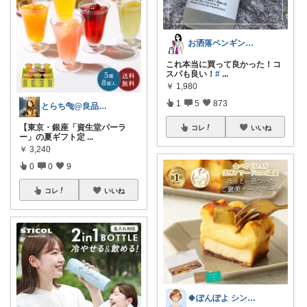
お洒落ペンギン🐧暮らし×ときめき
これ本当に買って良かった！コ
スパも良い！
#
...
￥
1,980
1
5
873
とらち🐅@良品をお得に🌿ミニマリスト
【東京・銀座「資生堂パーラ
コレ
いいね
ー」の夏ギフト定
...
￥
3,240
0
0
9
コレ
いいね
🍀ぽんぽよ シンプル時短ライフ🍀