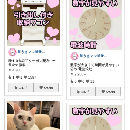
🐰うさママ🐰💖キッズ・ママの日常✨
🐰うさママ🐰💖キッズ・ママの日常✨
🉐１０%OFFクーポン配布中〜
🎊🎉✨ 教科
...
数字が大きくて時間が見やすい
⏰✨ 電波式だ
...
￥
4,200
￥
2,280～
1
1
1587
0
0
11
コレ
いいね
コレ
いいね