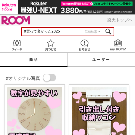
ROOM
楽天トップへ
詳細検索
Feed
見つける
お知らせ
商品
ユーザー
#オリジナル写真