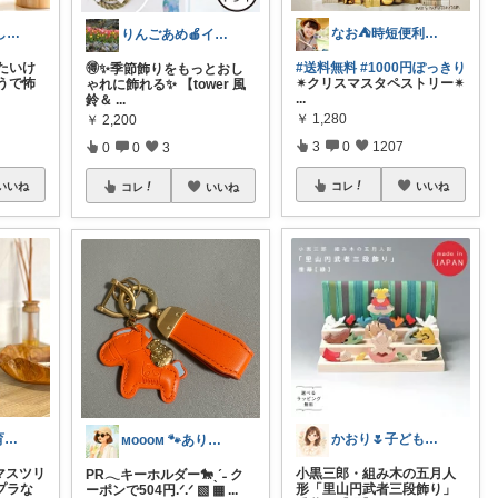
sakicoのくらしを整えるROOM
なお⛺️時短便利グッズ好き♡オリ写多め♪
りんごあめ🍎インテリア雑貨🫧🌿
たいけ
#送料無料
#1000円ぽっきり
🉐✨季節飾りをもっとおし
うで怖
✴︎クリスマスタペストリー✴
ゃれに飾れる✨ 【tower 風
...
鈴＆
...
￥
1,280
￥
2,200
3
0
1207
0
0
3
いいね
コレ
いいね
コレ
いいね
ひとみん@子育てと可愛いもの好き⚮̈
かおり🌷子ども＊遊び＊植物＊暮らし
ᴍᴏᴏᴏᴍ 🐾ありがとうございます🐹
マスツリ
小黒三郎・組み木の五月人
PR𓂃キーホルダー🐎ˎˊ˗ ク
プラな
形「里山円武者三段飾り」
ーポンで504円.ᐟ.ᐟ ▧ ▦
...