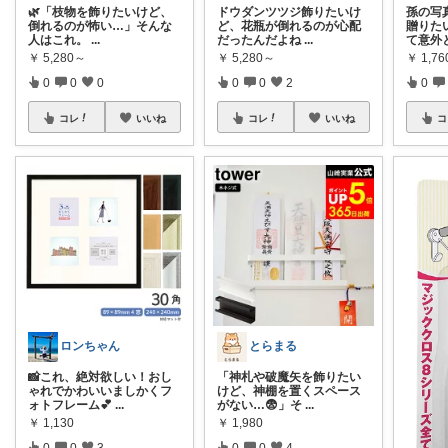
🌿「枝物を飾りたいけど、
ドウダンツツジ飾りたいけ
孫の写
倒れるのが怖い…」そんな
ど、花瓶が倒れるのが心配
贈りた
人はこれ。
...
だったんだよね
...
て意外
￥
5,280～
￥
5,280～
￥
1,76
0
0
0
0
0
2
0
コレ
いいね
コレ
いいね
コ
ロンちゃん
とらまる
📸これ、絶対欲しい！おし
「神札や破魔矢を飾りたい
ゃれでかわいいましかくフ
けど、神棚を置くスペース
ォトフレーム💕
...
がない…😨」そ
...
￥
1,130
￥
1,980
0
0
3
0
0
4