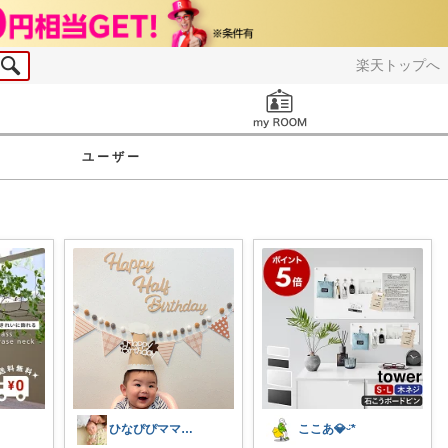
楽天トップへ
お知らせ
ユーザー
ここあ💎ᵕ̈*
ひなぴぴママ👶🏻楽して家事・育児