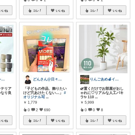
いいね
コレ
いいね
コレ
いいね
暮らし改善セレクト ケイ
りんごあめ🍎インテリア雑貨🫧🌿
どんさん@日々の生活に彩りを
ンテリア
🌿置くだけでお部屋がおし
「子どもの作品、飾りたい
かなり良
ゃれに♡リアルな人工パキ
けど穴あけたくない…」
#
ラ✨ 110
...
オリジナル写
...
￥
5,999
￥
1,779
0
0
8
0
2
690
いいね
コレ
いいね
コレ
いいね