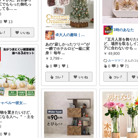
三でもらった御札っ
してる…
...
0
0
13
3時のあなた
レ
いいね
🎨大人の趣味｜ホビー
「五月人形を飾りた
ど、場所を取るしイ
あの“寂しかったツリー”が
アに合わないかも
...
一瞬でホテルロビー級に変
身！ 毎年
...
￥
49,800
￥
3,799～
みーママ♡
さんのコ
0
1
1
0
3
71
コレ
いいね
コレ
チャペル〜彼女と僕のかわいいモノ探し〜
植物を置きたいけど、
になる人へ。” ・土を
...
0
0
8