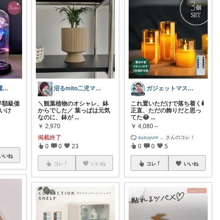
ハピさん😊綺麗な空間作り✨経由購入感謝
ガジェットマスターたかし
沼るmito二児ママroom♡オリ写も♫
半額級価
これ置いただけで落ち着く🕯️
＼観葉植物のオシャレ、鉢
たいけ
正直、ただの飾りだと思っ
からでした／ 葉っぱは元気
てた😂
...
なのに、鉢が
...
￥
4,080～
￥
2,970
掲載終了
suzuyum
...
さんのコレ！
0
0
5
0
0
23
いいね
コレ
いいね
コレ
いいね