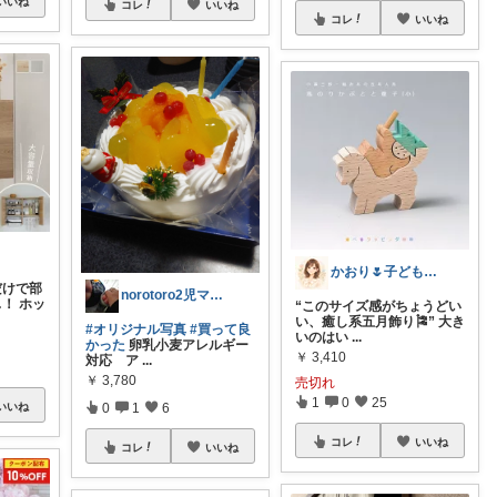
いいね
コレ
いいね
コレ
いいね
かおり🌷子ども＊遊び＊植物＊暮らし
だけで部
norotoro2児ママ7/28経由感謝
！ ホッ
“このサイズ感がちょうどい
い、癒し系五月飾り🎏” 大き
#オリジナル写真
#買って良
いのはい
...
かった
卵乳小麦アレルギー
￥
3,410
対応 ア
...
￥
3,780
売切れ
1
0
25
いいね
0
1
6
コレ
いいね
コレ
いいね