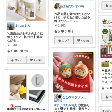
コ
ほち|ワンオペ時短ワーママ
作品や壁を傷つけたくない
けど、子どもが描いた絵を
飾りたい…！っ
...
￥
1,261
ましゅまろ
0
0
5
​＼洗面台がホテルのように
整う！✨／ 【Ordre】飾り
ながら
...
コレ
いいね
￥
3,300
1
0
283
コレ
いいね
🎄置
フクリ
ーセー
￥
3,9
14
コ
なな🌻マラソンまとめコレ作成中✨️
#オリジナル写真
⑥枚あり
ます📷️✨️ お雛様、飾りたい