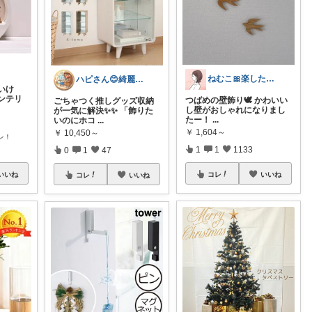
ねむこ🎀楽したいママの購入品ほぼオリ写
ハピさん😊綺麗な空間作り✨経由購入感謝
いけ
ンテリ
つばめの壁飾り🕊️ かわいい
ごちゃつく推しグッズ収納
し壁がおしゃれになりまし
が一気に解決✨✨ 「飾りた
たー！
...
いのにホコ
...
￥
1,604～
￥
10,450～
レ！
1
1
1133
0
1
47
いいね
コレ
いいね
コレ
いいね