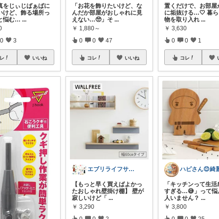
真をじぃじばぁばに
「お花を飾りたいけど、な
置くだけで、お部屋
いけど、飾る場所っ
んだか部屋がおしゃれに見
に垢抜ける…🤍 暮
と悩む…
...
えない…🥺」そ
...
物を取り入れ
...
0
￥
1,880～
￥
3,630
0
3
0
0
47
0
0
1
レ
いいね
コレ
いいね
コレ
エブリライフサポート✨便利にスマートに
【もっと早く買えばよかっ
「キッチンって生活
たおしゃれ壁掛け棚】 壁が
すぎる…😅」って悩
寂しいけど「
...
人いません？
...
￥
3,290
￥
3,800
0
0
2
0
0
25