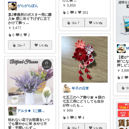
けど狭
...
￥
3,850
がらがらぽん
1
4
301
某J事務所のポスター用に購
入💫 壁に吊り下げずに立て
かけて飾っ
...
コレ
いいね
￥
3,477
0
0
2
コレ
いいね
M
【壁が
納”に
押しピ
￥
3,8
0
コ
年子の日常
七五三のヘア飾り🎀 👧🏻の
七五三用にどうしても自分
が作ったも
...
￥
899
アルタ🍀《ご購入★感謝致します🌟》
0
0
4
枯れない花でお部屋をいつ
でも華やかに🌸 水やり不
要・手間いらず
...
コレ
いいね