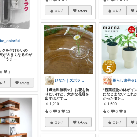
コレ
いいね
コレ
iko_colorful
ックを付けたいの
「穴が大きくなるのが
」「うま
...
0
1
ひなた｜ズボラでも整う部屋
レ
いいね
【🚚送料無料✨】 お花を飾
“観葉植物の鉢がイ
りたいけど、大きな花瓶を
になじまない”これ
出すほどで
...
かった🪴✨
...
￥
1,210
￥
1,500
0
0
13
0
0
6
コレ
いいね
コレ