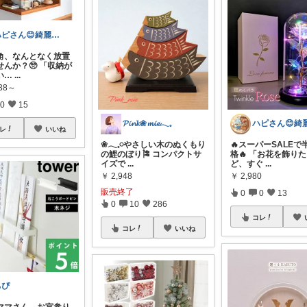
ハピさん😊綺麗な空間作り✨経由購入感謝
角、なんとなく放置
せんか？🥺 「収納が
い…
...
738～
0
15
𝓟𝓲𝓷𝓴❀𝓶𝓲𝓮𓂃𓈒
レ
いいね
❀𓂃𓈒𓏸やさしい木のぬくもり
🔥スーパーSALEで
の鯉のぼり🎏 コンパクトサ
格🔥 「お花を飾り
イズで
...
ど、すぐ
...
￥
2,948
￥
2,980
販売終了
0
0
13
0
10
286
コレ
コレ
いいね
ちぴ
ママさん。お宮参り