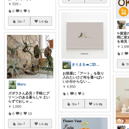
￥
520～
0
0
0
コレ
いいね
紅
✨賃貸
間に変
を発見！
￥
1,6
0
コ
きりまる🦛ご訪問.ご購入感謝です😄✨
お部屋に「アート」を取り
入れたいけど何を選べばい
いか分からない
...
Maru
￥
4,950
ズボラさん必見！手軽にグ
1
0
0
リーンのある暮らし✨ 土い
らずでおしゃ
...
コレ
いいね
￥
1,000
0
0
10
コレ
いいね