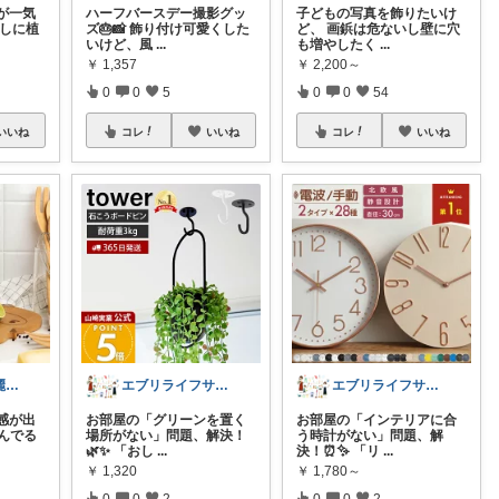
が一気
子どもの写真を飾りたいけ
ハーフバースデー撮影グッ
らしに植
ど、 画鋲は危ないし壁に穴
ズ🎂📸 飾り付け可愛くした
も増やしたく
...
いけど、風
...
￥
2,200～
￥
1,357
0
0
54
0
0
5
いいね
コレ
いいね
コレ
いいね
ハピさん😊綺麗な空間作り✨経由購入感謝
エブリライフサポート✨便利にスマートに
エブリライフサポート✨便利にスマートに
感が出
お部屋の「インテリアに合
お部屋の「グリーンを置く
んでる
う時計がない」問題、解
場所がない」問題、解決！
決！⏰✨ 「リ
...
🌿✨ 「おし
...
￥
1,780～
￥
1,320
0
0
2
0
0
2