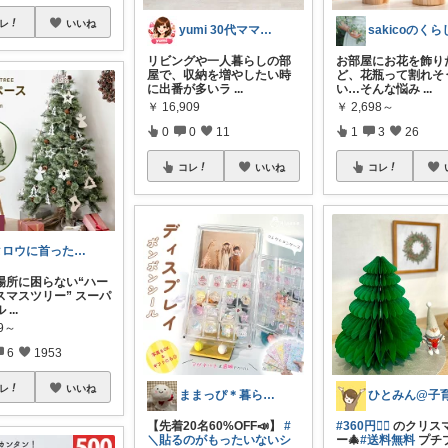
レ
いいね
yumi 30代ママが損しない買い物
リビングや一人暮らしの部
お部屋にお花を飾り
屋で、収納を増やしたい時
ど、花瓶って割れそ
に出番が多いラ
...
い…そんな悩み
...
￥
16,909
￥
2,698～
0
0
11
1
3
26
コレ
いいね
コレ
タロウに首ったけ🌞朝コレ
き場所に困らない“ハー
スマスツリー” スーパ
ル
...
99～
6
1953
レ
いいね
ままっぴ＊暮らし改善ROOM🍳🧺
【先着20名60%OFF📣】
#
#360円❤️‍🔥
のクリス
＼貼るのがもったいないシ
ー🎄
#送料無料
プチ