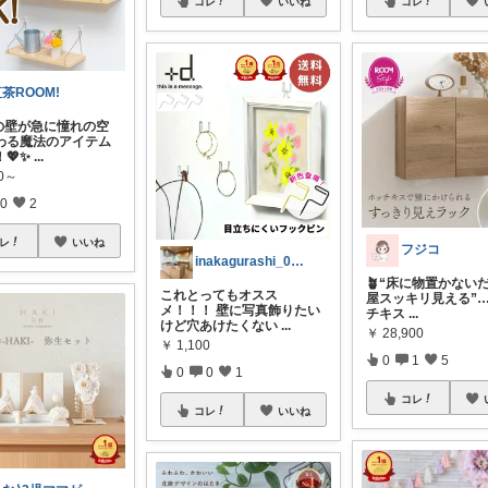
コレ
いいね
コレ
茶ROOM!
の壁が急に憧れの空
わる魔法のアイテム
💖✨
...
90～
0
2
レ
いいね
フジコ
inakagurashi_0712
🪴“床に物置かない
これとってもオスス
屋スッキリ見える”…
メ！！！ 壁に写真飾りたい
チキス
...
けど穴あけたくない
...
￥
28,900
￥
1,100
0
1
5
0
0
1
コレ
コレ
いいね