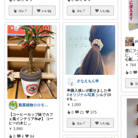
コレ
いいね
コレ
いいね
p
壁にフ
に、 
心配…
￥
764
0
さなえもん🌸
コ
🌟購入後レポ載せました🌟
#オリジナル写真
シルク10
0％
...
￥
1,000
観葉植物ロロモ🌿おしゃれ部屋
0
21
375
【コーヒーカップ鉢でカフ
ェ風インテリア☕🌿】 コー
ヒーの木じ
...
コレ
いいね
￥
3,980
0
4
84