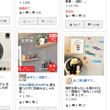
垂幕・【緑】
...
￥
1,680
￥
51,700
掲載終了
売切れ
0
1
136
0
2
56
いいね
コレ
いいね
コレ
いいね
たかちゃん🌿シンプルで心地よい暮らし
ゆず🍊｜北欧ナチュラルインテリア
みこ🌸1歳ママのリアル愛用品
でも 生
#SALE限定10%OFF☀️
壁を
これ好
場所を取らない＆倒されな
傷つけずに収納＆おしゃれ
い！理想の「室内こいのぼ
空
...
り」🎏 もうす
...
￥
1,780～
￥
1,650
0
0
2
1
0
27