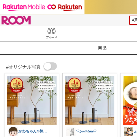
ROOM
Feed
商品
#オリジナル写真
かわちゃん✨気に入ったモノだけを紹介
♡𝓨𝓾𝓲𝓱𝓲𝓶𝓮♡