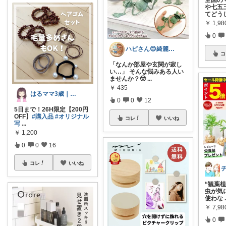
や七五
てどう
￥
1,98
0
ハピさん😊綺麗な空間作り✨経由購入感謝
コ
「なんか部屋や玄関が寂し
い…」 そんな悩みある人い
ませんか？🥺
...
￥
435
はるママ3歳｜手抜きを極めたい主婦
0
0
12
5日まで！26H限定【200円
OFF】
#購入品
#オリジナル
コレ
いいね
写
...
￥
1,200
0
0
16
コレ
いいね
“観葉
虫が気
使わな
￥
7,98
0