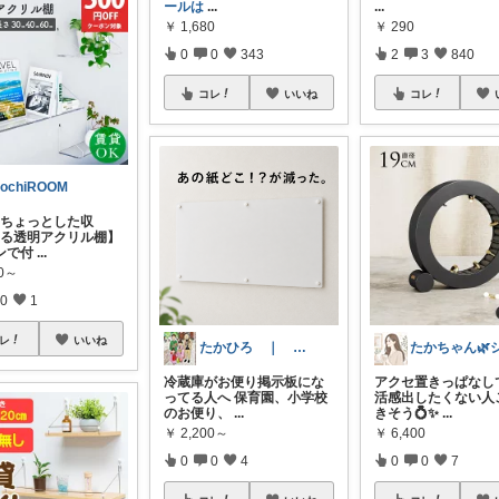
ールは
...
...
￥
1,680
￥
290
0
0
343
2
3
840
コレ
いいね
コレ
ochiROOM
“ちょっとした収
なる透明アクリル棚】
ンで付
...
80～
0
1
レ
いいね
たかひろ ｜ ズボラパパのおすすめグッズ
冷蔵庫がお便り掲示板にな
アクセ置きっぱなし
ってる人へ 保育園、小学校
活感出したくない人
のお便り、
...
きそう💍✨
...
￥
2,200～
￥
6,400
0
0
4
0
0
7