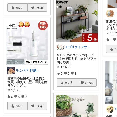
コレ
いいね
部屋の
してま
足りな
￥
13,
1
エブリライフサポート✨便利にスマートに
コ
リビングのゴチャつき、こ
れ1台で消える！🌿✨ ソファ
周りや廊
...
￥
12,650
ちこパパ【1歳児パパの便利×ベビー】
0
0
1
賃貸民や新築の人は全員こ
れ買い換えて↓ 壁に写真を飾
コレ
いいね
りたいけど
...
￥
1,100
0
0
2
コレ
いいね
全国の