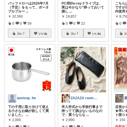
バッファローは2026年7月
PC用Blu-rayドライブは、
こちら
（予定）をもって、ポータ
実は今かなり“持っておいて
ですが
ブルブルー
...
損し
...
内使用
￥
32,560
￥
19,857
￥
8,75
0
0
59
0
0
22
0
コレ
いいね
コレ
いいね
コ
iamisop_fm
ZAZAZA room🦞経由購入感謝
下の子用に取り分けて使え
卒入学式から学校行事まで
店長か
る小さなお鍋が欲しくて買
持ってて損はないものなの
★早い
いました。
...
で、買うならな
...
ト限り
￥
2,000
￥
2,990
￥
150
掲載終
0
0
0
0
0
4