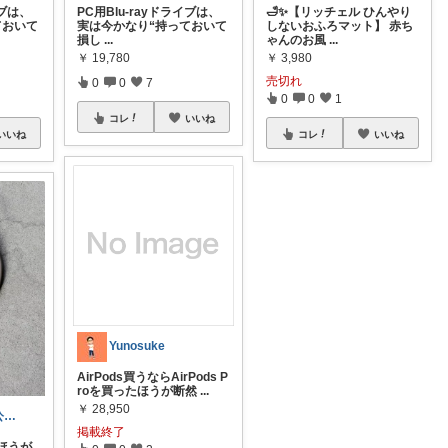
イブは、
PC用Blu-rayドライブは、
🛁✨【リッチェル ひんやり
ておいて
実は今かなり“持っておいて
しないおふろマット】 赤ち
損し
...
ゃんのお風
...
￥
19,780
￥
3,980
売切れ
0
0
7
0
0
1
コレ
いいね
いいね
コレ
いいね
Yunosuke
AirPods買うならAirPods P
roを買ったほうが断然
...
￥
28,950
acco/Ameba公式トップブロガー
掲載終了
ほうが