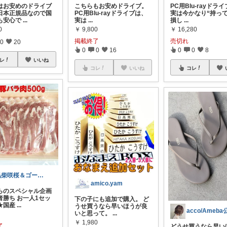
はお安めのドライブ
こちらもお安めドライブ。
PC用Blu-rayドラ
日本正規品なので国
PC用Blu-rayドライブは、
実は今かなり“持っ
も安心で
...
実は
...
損し
...
0
￥
9,800
￥
16,280
掲載終了
売切れ
0
20
0
0
16
0
0
8
レ
いいね
コレ
いいね
コレ
黒柴咲桜＆ゴールデンあず＆いぶき＆らいか
amico.yam
らのスペシャル企画
者勝ち お一人1セッ
下の子にも追加で購入。 ど
★国産
...
うせ買うなら早いほうが良
いと思って。
...
￥
1,980
了
どうせ買うなら早い