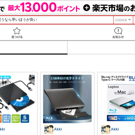
詳細検索
見つける
kki
Akki
Akki