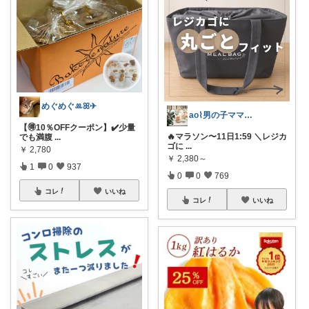
めぐめぐꔛꕤ✈︎
ao⌇男の子ママの暮らし
【🉐10％OFFクーポン】✔️少量
🔥マラソン〜11日1:59 ＼レジカ
でも満腹
...
ゴに
...
￥
2,780
￥
2,380～
1
0
937
0
0
769
コレ
いいね
コレ
いいね