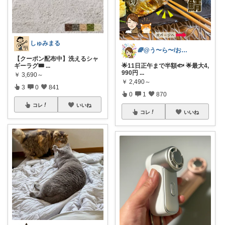
しゅみまる
🌈@う〜ら〜/お得✨美味しい✨素敵✨
【クーポン配布中】洗えるシャ
ギーラグ🎟️
...
🌟11日正午まで半額🐟 🌟最大4,
990円
...
￥
3,690～
￥
2,490～
3
0
841
0
1
870
コレ
いいね
コレ
いいね