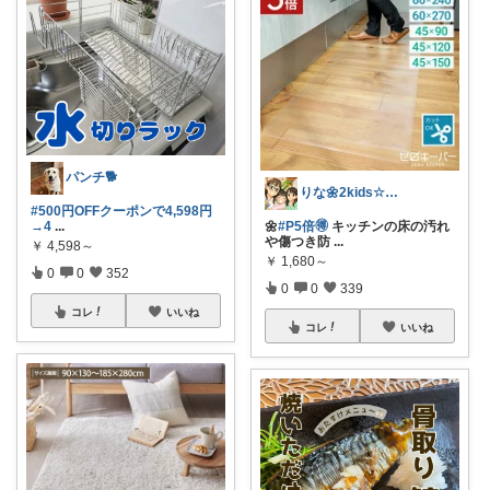
パンチ🐕
りな🌼2kids☆毎日をちょっと快適に
#500円OFFクーポンで4,598円
→4
...
🌼
#P5倍🉐
キッチンの床の汚れ
や傷つき防
...
￥
4,598～
￥
1,680～
0
0
352
0
0
339
コレ
いいね
コレ
いいね