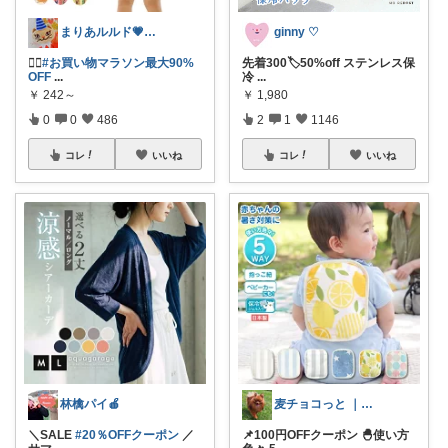
まりあルルド💗ご購入感謝です💗
ginny ♡
❤️‍🔥
#お買い物マラソン最大90%
先着300🏷️50%off ステンレス保
OFF
...
冷
...
￥
242～
￥
1,980
0
0
486
2
1
1146
コレ
いいね
コレ
いいね
林檎パイ🍎
麦チョコっと ｜ キッズ＆ベビー 夏
＼SALE
#20％OFFクーポン
／
📌100円OFFクーポン 🐣使い方