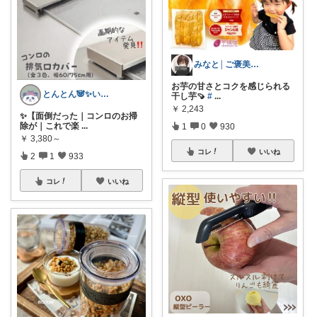
みなと│ご褒美スイーツ
お芋の甘さとコクを感じられる
とんとん🐼✨いいねに感謝です🙇‍♀️
干し芋🍠
#
...
￥
2,243
✨【面倒だった｜コンロのお掃
除が｜これで楽
...
1
0
930
￥
3,380～
コレ
いいね
2
1
933
コレ
いいね