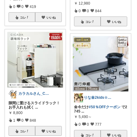
￥
12,980
0
0
419
0
0
844
コレ
いいね
コレ
いいね
カラカルさん_CRCL😺朝コレ4時
りな🌼2kids☆毎日をちょっと快適に
隙間に置けるスライドラック！
🌼今だけ
#50％OFFクーポン
で2
お手入れも拭く
...
745
...
￥
8,800
￥
5,490～
1
0
848
0
0
777
コレ
いいね
コレ
いいね