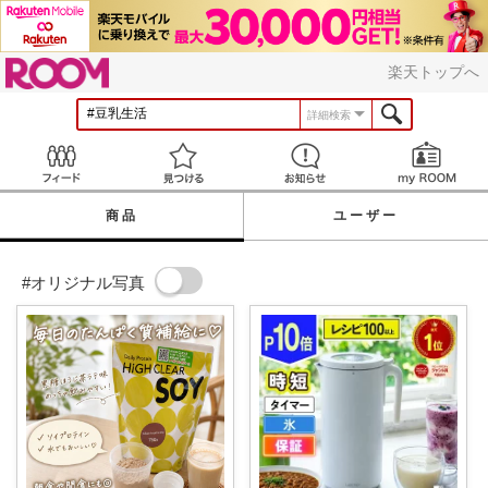
ROOM
楽天トップへ
詳細検索
Feed
見つける
お知らせ
商品
ユーザー
#オリジナル写真