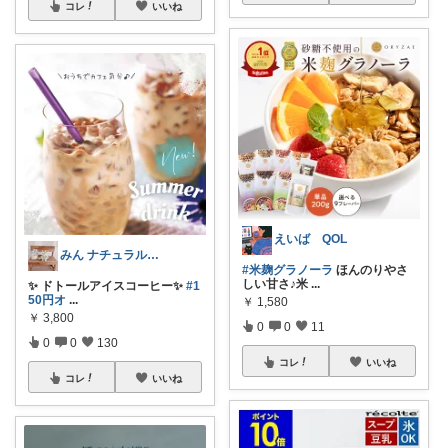
コレ
いいね
えいば QOL
みん ナチュラル✨♡*:.｡.
#米麹グラノーラ
ほんのりやさ
しい甘さ♪米
...
✨ ドトールアイスコーヒー✨
#1
50円オ
...
￥
1,580
￥
3,800
0
0
11
0
0
130
コレ
いいね
コレ
いいね