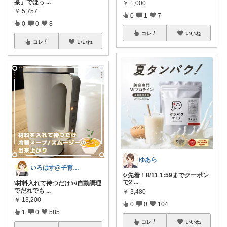
茶」でほっ
...
￥
1,000
￥
5,757
0
1
7
0
0
8
コレ
いいね
コレ
いいね
ゆあら
いろはす@子育て＊キッチン
✨先着！8/11 1:59までクーポン
で2
...
\材料入れて待つだけ✨/自動調理
でだれでも
...
￥
3,480
￥
13,200
0
0
104
1
0
585
コレ
いいね