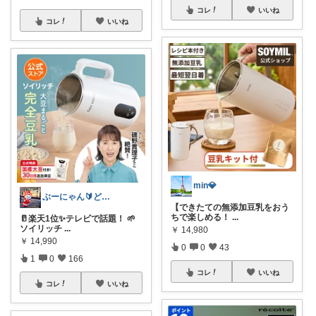
コレ
いいね
コレ
いいね
min💎
ぶーにゃん🔰どうしたら売れるかな😭
【できたての無添加豆乳をおう
ちで楽しめる！
...
🥛楽天1位✨テレビで話題！ 🌱
ソイリッチ
...
￥
14,980
￥
14,990
0
0
43
1
0
166
コレ
いいね
コレ
いいね