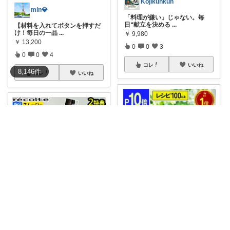
Kojikunkun
min💎
「料理が嫌い」じゃない。毎
日“献立を決める
...
【材料を入れてボタンを押すだ
け！毎日の一品
...
￥
9,980
￥
13,200
0
0
3
0
0
4
コレ
いいね
8,146
件
コレ
いいね
みかさ
みかさ
🌞P10倍◆楽天1位3冠◆6種か
ら選べる特
...
🍀★楽天1位【30レシピ＋選べ
る2特典】レ
...
￥
9,980