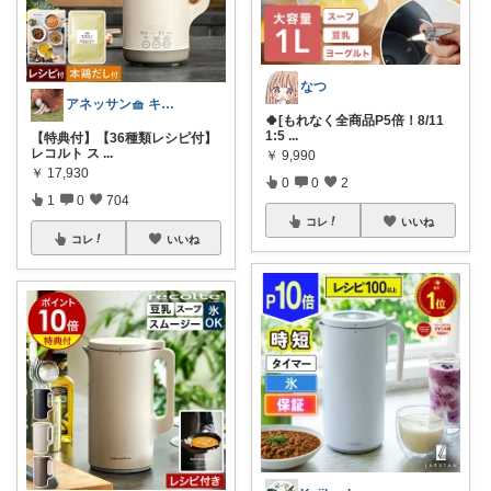
なつ
アネッサン🧺 キッチンと暮らしの実用品
🍀[もれなく全商品P5倍！8/11
1:5
...
【特典付】【36種類レシピ付】
レコルト ス
...
￥
9,990
￥
17,930
0
0
2
1
0
704
コレ
いいね
コレ
いいね