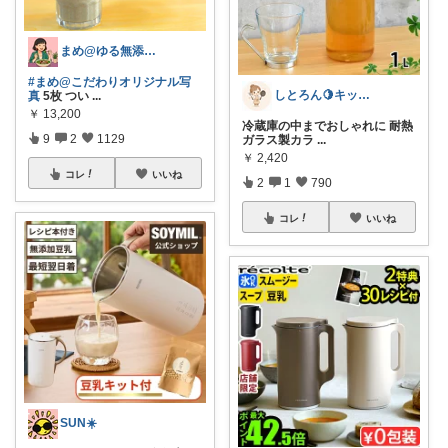
まめ@ゆる無添加でミニマル生活☕
#まめ@こだわりオリジナル写
しとろん🍋キッチンと暮らしの愛用品
真
5枚 つい
...
￥
13,200
冷蔵庫の中までおしゃれに 耐熱
9
2
1129
ガラス製カラ
...
￥
2,420
コレ
いいね
2
1
790
コレ
いいね
SUN☀️