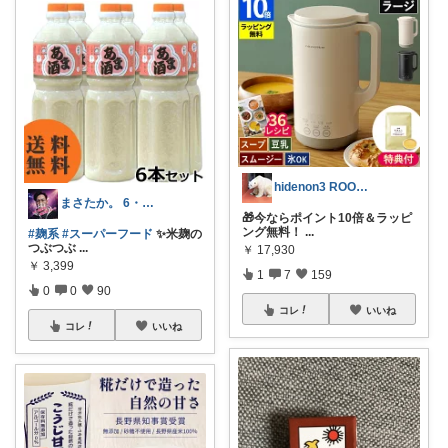
hidenon3 ROOM訪問購入感謝！
まさたか。 6・7日の経由購入感謝🙏
🎁今ならポイント10倍＆ラッピ
ング無料！
...
#麹系
#スーパーフード
✨米麹の
つぶつぶ
...
￥
17,930
￥
3,399
1
7
159
0
0
90
コレ
いいね
コレ
いいね