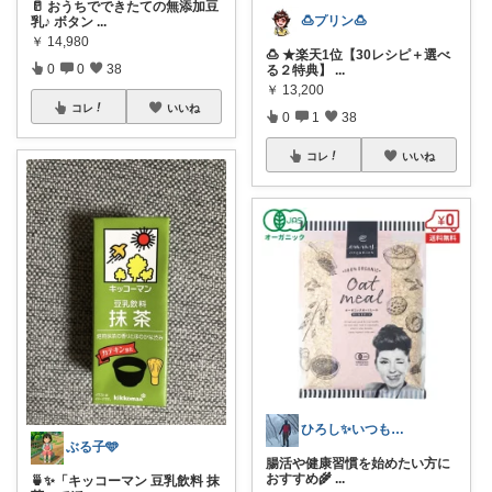
🥛 おうちでできたての無添加豆
🍮プリン🍮
乳♪ ボタン
...
￥
14,980
🍮 ★楽天1位【30レシピ＋選べ
0
0
38
る２特典】
...
￥
13,200
コレ
いいね
0
1
38
コレ
いいね
ひろし✨いつもありがとうございます✨
ぶる子🩵
腸活や健康習慣を始めたい方に
おすすめ🌾
...
🍵✨「キッコーマン 豆乳飲料 抹