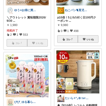
ゆう⭐️お得に買いたいワーママ‼️
ねこパン🐈育児お助け
＼アウトレット 賞味期限2026/
p10倍！5と0の付く日100円ク
9/30
...
ーポン✨
...
￥
1,980
￥
9,980
掲載終了
0
1
498
2
1
553
コレ
いいね
コレ
いいね
たいら✧*｡✿ ᴛʜᵃⁿᵏ ʸᵒᵘ✧˖°
ぴぴ_ゆる暮らし🌿
🔶【P10倍】レコルト 自動調理