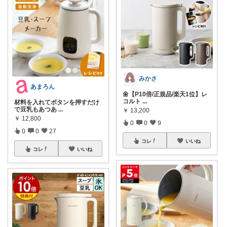
みかさ
あまろん
🌼【P10倍/正規品/楽天1位】レ
コルト
...
材料を入れてボタンを押すだけ
で豆乳もあつあ
...
￥
13,200
￥
12,800
0
0
9
0
0
27
コレ
いいね
コレ
いいね