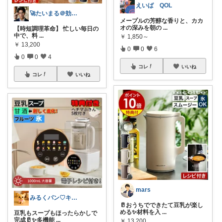
えいば QOL
🚀たいまる＠効率至上主義のセレクトニキ
メープルの芳醇な香りと、カカ
オの深みを朝の
...
【時短調理革命】 忙しい毎日の
中で、料
...
￥
1,850～
￥
13,200
0
0
6
0
0
4
コレ
いいね
コレ
いいね
mars
みるくパン♡キッチンルーム
🥛おうちでできたて豆乳が楽し
める✨材料を入
...
豆乳もスープもほったらかしで
完成🥛✨多機能
...
￥
13,200