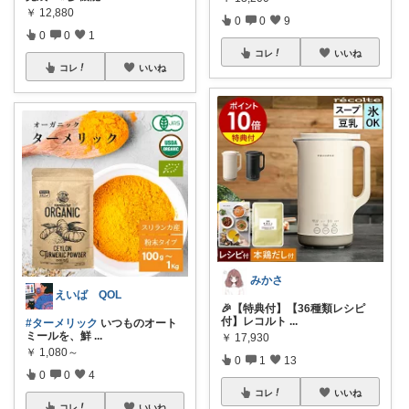
￥
12,880
0
0
9
0
0
1
コレ
いいね
コレ
いいね
みかさ
えいば QOL
🎉【特典付】【36種類レシピ
付】レコルト
...
#ターメリック
いつものオート
ミールを、鮮
...
￥
17,930
￥
1,080～
0
1
13
0
0
4
コレ
いいね
コレ
いいね