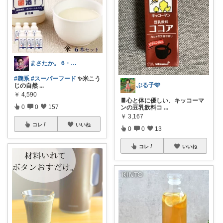
まさたか。 6・7日の経由購入感謝🙏
#麹系
#スーパーフード
✨米こう
ぶる子🩵
じの自然
...
￥
4,590
🍫心と体に優しい、キッコーマ
0
0
157
ンの豆乳飲料コ
...
￥
3,167
コレ
いいね
0
0
13
コレ
いいね