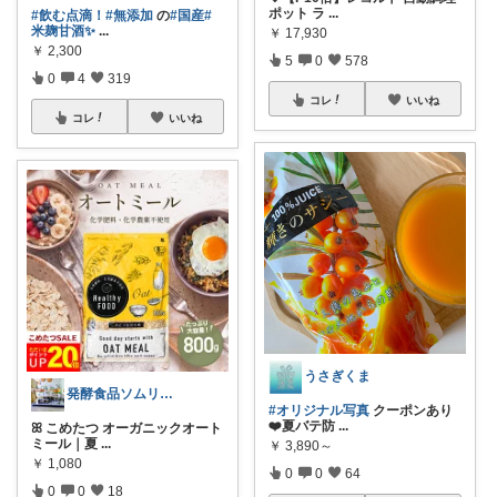
ポット ラ
...
#飲む点滴！
#無添加
の
#国産
#
米麹甘酒✨
...
￥
17,930
￥
2,300
5
0
578
0
4
319
コレ
いいね
コレ
いいね
うさぎくま
発酵食品ソムリエmana
#オリジナル写真
クーポンあり
❤️夏バテ防
...
ꕤ こめたつ オーガニックオート
ミール｜夏
...
￥
3,890～
￥
1,080
0
0
64
0
0
18