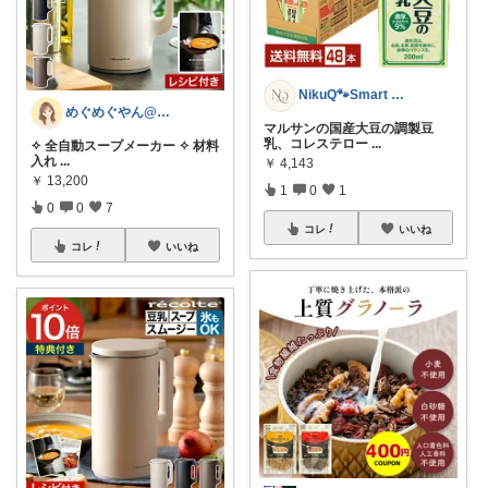
NikuQ🐾Smart Choice
めぐめぐやん@2児ママ×ゆるっと暮らし
マルサンの国産大豆の調製豆
乳、コレステロー
...
✧ 全自動スープメーカー ✧ 材料
入れ
...
￥
4,143
￥
13,200
1
0
1
0
0
7
コレ
いいね
コレ
いいね