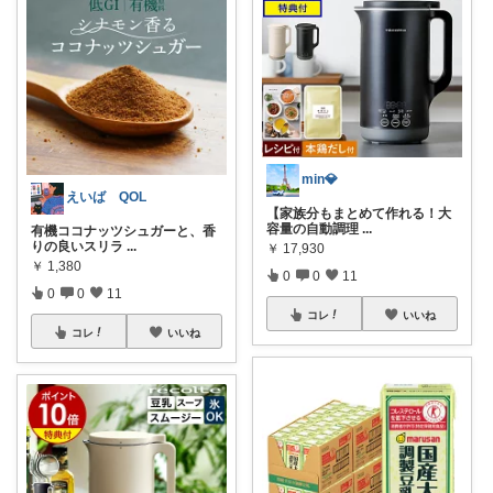
min💎
えいば QOL
【家族分もまとめて作れる！大
容量の自動調理
...
有機ココナッツシュガーと、香
りの良いスリラ
...
￥
17,930
￥
1,380
0
0
11
0
0
11
コレ
いいね
コレ
いいね