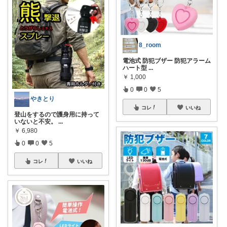
8_room
電池式 防犯ブザー 防犯アラーム
ハート型
...
￥
1,000
0
0
5
やきとり
コレ
いいね
登山をするので護身用に持って
いないと不安。
...
￥
6,980
0
0
5
コレ
いいね