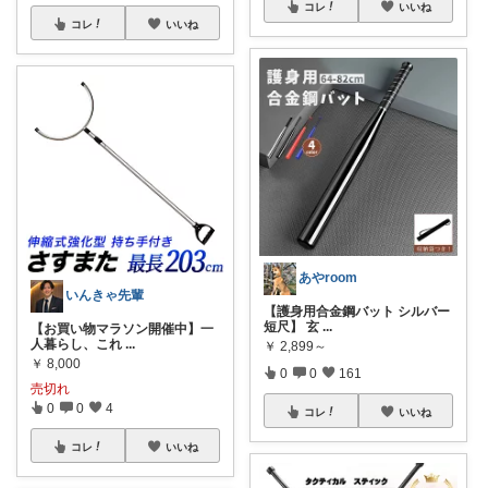
コレ
いいね
コレ
いいね
あやroom
いんきゃ先輩
【護身用合金鋼バット シルバー
短尺】 玄
...
【お買い物マラソン開催中】一
人暮らし、これ
...
￥
2,899～
￥
8,000
0
0
161
売切れ
0
0
4
コレ
いいね
コレ
いいね