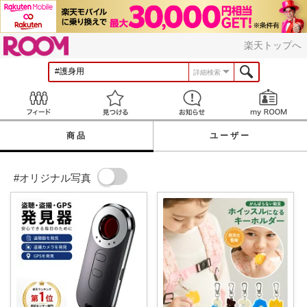
ROOM
楽天トップへ
詳細検索
Feed
見つける
お知らせ
商品
ユーザー
#オリジナル写真