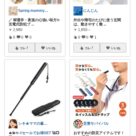
Spring mammy👶🌸
にんじん
／ 🎒通学・夜道の心強い味方✨
外出や帰宅のたびに使う玄関
充電式防犯ブ
...
は、動きやすく整
...
￥
2,980
￥
1,850～
0
0
0
0
0
1
コレ
いいね
コレ
いいね
シキ★ママの暮らし、キッズ
災害サバイバル
🔥💫✨
#セールでお得GET
🚀💥
おすすめの防災アイテムです！