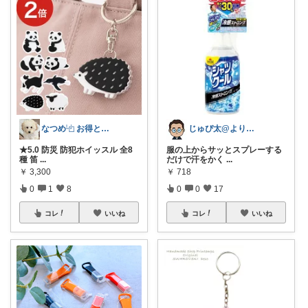
なつめ⿻ お得と洗練アイテム探し🐾
じゅぴ太@より良い暮らし
★5.0 防災 防犯ホイッスル 全8
服の上からサッとスプレーする
種 笛
...
だけで汗をかく
...
￥
3,300
￥
718
0
1
8
0
0
17
コレ
いいね
コレ
いいね