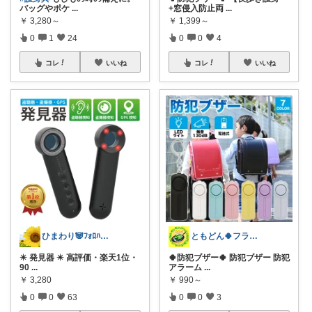
バッグやポケ
...
+窓侵入防止両
...
￥
3,280～
￥
1,399～
0
1
24
0
0
4
コレ
いいね
コレ
いいね
ひまわり🐼ﾌｫﾛﾊﾞ100❤️感謝
ともどん🍀フライパン料理ある暮らし🍳
✴️ 発見器 ✴️ 高評価・楽天1位・
🍀防犯ブザー🍀 防犯ブザー 防犯
90
...
アラーム
...
￥
3,280
￥
990～
0
0
63
0
0
3