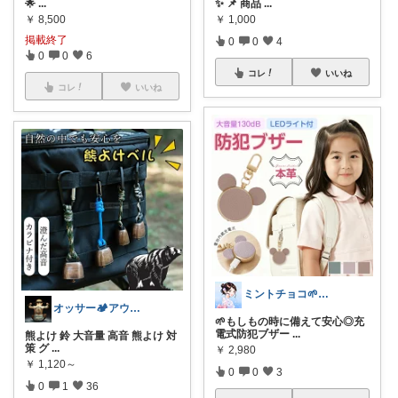
🌟
...
✨ 📌 商品
...
￥
8,500
￥
1,000
掲載終了
0
0
4
0
0
6
コレ
いいね
コレ
いいね
ミントチョコ🌱いつもありがとう
オッサー🏕️アウトドアLove人間⛺️
🌱もしもの時に備えて安心◎充
電式防犯ブザー
...
熊よけ 鈴 大音量 高音 熊よけ 対
策 グ
...
￥
2,980
￥
1,120～
0
0
3
0
1
36