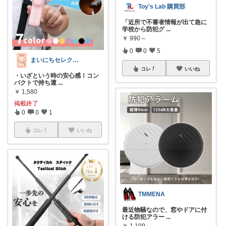
Toy's Lab 購買部
「近所で不審者情報が出て急に
学校から防犯グ
...
￥
990～
0
0
5
まいにちセレクトdays
コレ
いいね
・いざという時の安心感！コン
パクトで持ち運
...
￥
1,580
掲載終了
0
0
1
コレ
いいね
TMMENA
最近物騒なので、窓やドアに付
ける防犯アラー
...
￥
1,199～