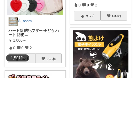
0
0
2
コレ
いいね
8_room
ハート型 防犯ブザー 子ども ハ
ート 防犯
...
￥
1,000～
0
0
2
1,501
件
コレ
いいね
risa52🐞 ゆる～く無添加🌱
最近､全国でクマの目撃情報が急
増しています
...
￥
2,580
0
4
17
コレ
いいね
ぽゆ💗淡いナチュラルな空間づくり