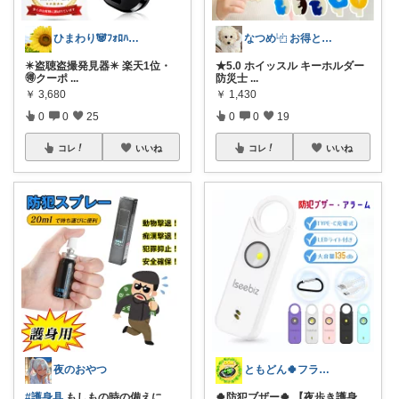
ひまわり🐼ﾌｫﾛﾊﾞ100❤️感謝
なつめ⿻ お得と洗練アイテム探し🐾
✴️盗聴盗撮発見器✴️ 楽天1位・
★5.0 ホイッスル キーホルダー
🉐クーポ
...
防災士
...
￥
3,680
￥
1,430
0
0
25
0
0
19
コレ
いいね
コレ
いいね
夜のおやつ
ともどん🍀フライパン料理ある暮らし🍳
#護身具
もしもの時の備えに。
🍀防犯ブザー🍀 【夜歩き護身