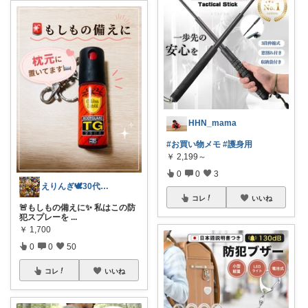
HHN_mama
#お買い物メモ
#護身用
￥
2,199～
0
0
3
えりんぎ🕊️30代幸せな一人暮らし🌸
コレ
いいね
🚨もしもの備えに✨ 私はこの防
犯スプレーを
...
￥
1,700
0
0
50
コレ
いいね