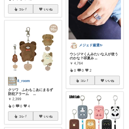
コレ
いいね
メジェド厳選✨
ウシジマくんみたいな人が使う
のかな？🤣夏み
...
￥
4,764
0
0
2
8_room
コレ
いいね
クツワ ふわもこあにまるず
防犯アラーム
...
￥
2,399
0
0
4
コレ
いいね