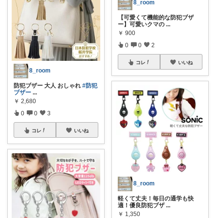
8_room
【可愛くて機能的な防犯ブザ
ー】可愛いクマの
...
￥
900
0
0
2
コレ
いいね
8_room
防犯ブザー 大人 おしゃれ
#防犯
ブザー
...
￥
2,680
0
0
3
コレ
いいね
8_room
軽くて丈夫！毎日の通学も快
適！優良防犯ブザ
...
￥
1,350