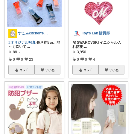
すこ🧢kitchen✨interior
Toy's Lab 購買部
#オリジナル写真
長さ約5㎝。弱
🫧 SWAROVSKI イニシャル入
～く吹いて
...
れ防犯
...
￥
88～
￥
3,950
0
0
23
0
0
4
コレ
いいね
コレ
いいね