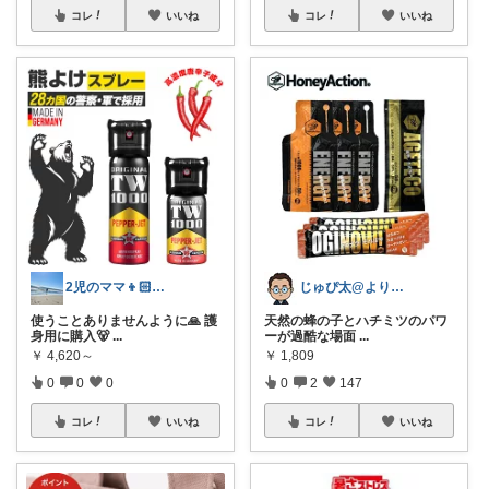
コレ
いいね
コレ
いいね
2児のママ👦🏻👶🏻🩵
じゅぴ太@より良い暮らし
使うことありませんように🙏 護
天然の蜂の子とハチミツのパワ
身用に購入🐻
...
ーが過酷な場面
...
￥
4,620～
￥
1,809
0
0
0
0
2
147
コレ
いいね
コレ
いいね