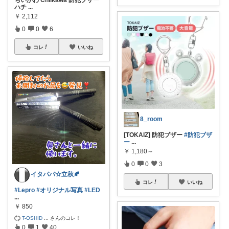
ちいかわ Chiikawa 防犯ブザー
ハチ
...
￥
2,112
0
0
6
コレ
いいね
8_room
[TOKAIZ] 防犯ブザー
#防犯ブザ
ー
...
￥
1,180～
0
0
3
イタパパ☆立秋🍂
コレ
いいね
#Lepro
#オリジナル写真
#LED
...
￥
850
T-OSHID
...
さんのコレ！
0
1
40