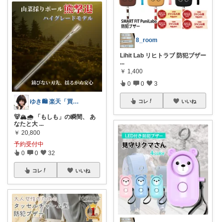
8_room
Lihit Lab リヒトラブ 防犯ブザー
...
￥
1,400
0
0
3
ゆき🛍️ 楽天「買ってよかった」を厳選
コレ
いいね
🐻🏔️🌧️ 「もしも」の瞬間、 あ
なたと大
...
￥
20,800
予約受付中
0
0
32
コレ
いいね