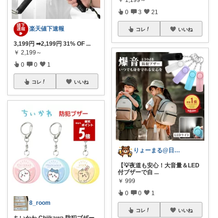
0
3
21
楽天値下速報
コレ
いいね
3,199円 ➡2,199円 31% OF
...
￥
2,199～
0
0
1
コレ
いいね
りょーまる@日用品×ファッション
【💡夜道も安心！大音量＆LED
付ブザーで自
...
￥
999
0
0
1
8_room
コレ
いいね