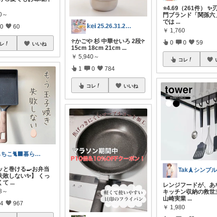
⭐4.69（261件） 
80～
門ブランド「関孫六
では
...
𝕜𝕖𝕚 25.26.31.2日💓
0
60
￥
1,760
𖧤かごや 杉 中華せいろ 2段𖧤
0
0
59
レ
いいね
15cm 18cm 21cm
...
￥
5,940～
コレ
1
0
784
コレ
いいね
もちこ🐈‍⬛暮らしのお気に入り🌷
ッと巻ける🍳お弁当
失敗しない✨】 くっ
くて
...
レンジフードが、あ
98～
キッチン収納の救世
山崎実業
...
4
967
￥
1,980