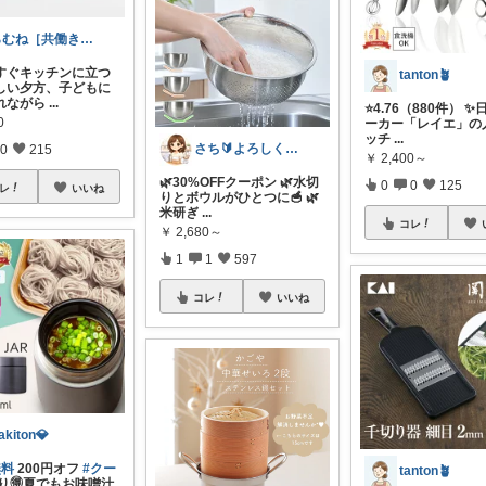
らむね［共働き時短家電ナビ］
すぐキッチンに立つ
tanton🪴
しい夕方、子どもに
れながら
...
⭐4.76（880件） 
0
ーカー「レイエ」の
ッチ
...
さち🔰よろしくお願いします💗
0
215
￥
2,400～
🌿30%OFFクーポン 🌿水切
0
0
125
レ
いいね
りとボウルがひとつに🥣 🌿
米研ぎ
...
コレ
￥
2,680～
1
1
597
コレ
いいね
akiton💎
無料
200円オフ
#クー
tanton🪴
り🉐夏でもお味噌汁