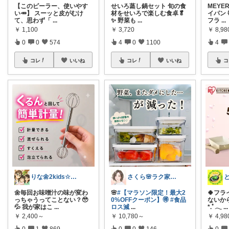
【このピーラー、使いやす
せいろ蒸し鍋セット 旬の食
MEYE
い🥕】 スーッと皮がむけ
材をせいろで楽しむ食卓🥬
イパン
て、思わず「
...
✨ 野菜も
...
フラ
...
￥
1,100
￥
3,720
￥
8,98
0
0
574
4
0
1100
4
コレ
いいね
コレ
いいね
コ
りな🌼2kids☆毎日をちょっと快適に
さくら🌸ラク家事&便利な生活雑貨🏠️
🌼毎回お味噌汁の味が変わ
🌸
#【マラソン限定！最大2
🍀フラ
っちゃうってことない？🥹
0%OFFクーポン】🉐
#食品
ないか
💦 我が家はこ
...
ロス減
...
*.ﾟ𓂃
...
￥
2,400～
￥
10,780～
￥
4,9
0
1
869
0
0
146
0