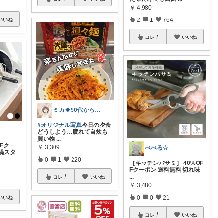
￥
4,980
2
1
764
いいね
コレ
いいね
ミカ🍀50代からのミニマルな暮らし
#オリジナル写真
​今日の夕食
どうしよう…疲れて自炊も
買い物
...
FFクー
￥
3,309
べべる☆
鍋スタ
0
1
220
［キッチンバサミ］ 40%OF
Fクーポン 送料無料 切れ味
...
コレ
いいね
￥
3,480
0
0
21
いいね
コレ
いいね