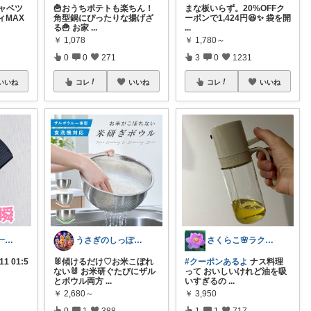
キャベツ
🍟おうちポテトも楽ちん！
まな板いらず。20%OFFク
ィMAX
角型鍋にぴったりな揚げざ
ーポンで1,424円😆✨ 袋を開
る🍟 お家
...
...
￥
1,078
￥
1,780～
0
0
271
3
0
1231
いいね
コレ
いいね
コレ
いいね
ウリ‪❄️20代OL一人暮らしセレクト
うさぎのしっぽ43🐰2児の母👧朝コレ
さくらこ🌸ラクする暮らしnote
1 01:5
🐰傾けるだけ♡お米こぼれ
#クーポンあるよ
ナス料理
ない🐰 お米研ぐたびにザル
って おいしいけれど油を吸
とボウル両方
...
いすぎるの
...
￥
2,680～
￥
3,950
0
1
388
1
1
717