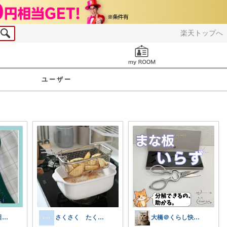
楽天トップへ
お知らせ
ユーザー
いろどり🌈毎日カラフル✨🌈
さくさく たくさんの訪問感謝です🙇
大橋＠くらし快適LAB🌿