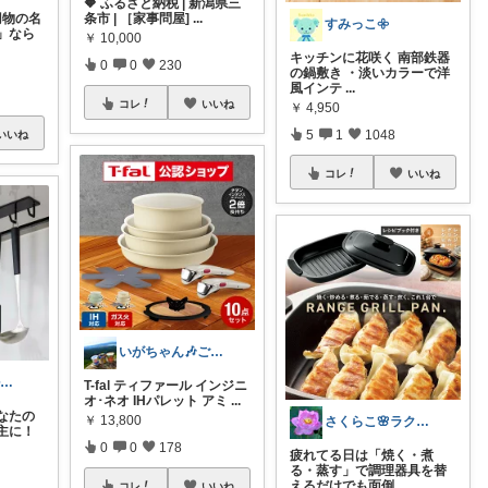
🔶 ふるさと納税 | 新潟県三
✨刃物の名
条市 | ［家事問屋]
...
すみっこ𖧷
」なら
￥
10,000
キッチンに花咲く 南部鉄器
0
0
230
の鍋敷き ・淡いカラーで洋
風インテ
...
コレ
いいね
￥
4,950
5
1
1048
いいね
コレ
いいね
いがちゃん🎶ご購入感謝です🎶
Tak🗼シンプルで健康的な暮らし
T-fal ティファール インジニ
オ･ネオ IHパレット アミ
...
なたの
￥
13,800
さくらこ🌸ラクする暮らしnote
主に！
0
0
178
疲れてる日は「焼く・煮
る・蒸す」で調理器具を替
えるだけでも面倒
...
コレ
いいね