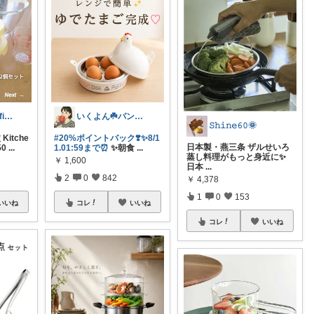
サファリ‎💐profileにてお礼
いくよん☘️パンのある暮らし✨
𝚂𝚑𝚒𝚗𝚎𝟼𝟶🌞
Kitche
#20%ポイントバック❣️✨8/1
日本製・燕三条 ザルせいろ
50
...
1.01:59まで⏰
✨朝食
...
蒸し料理がもっと身近に✨
￥
1,600
日本
...
2
0
842
￥
4,378
1
0
153
いいね
コレ
いいね
コレ
いいね