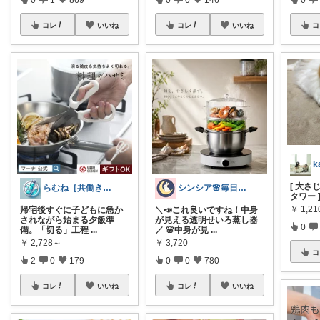
コレ
いいね
コレ
いいね
コ
[ 大
らむね［共働き時短家電ナビ］
シンシア🌸毎日ハッピーな暮らし🍀
タワー 
￥
1,21
帰宅後すぐに子どもに急か
＼📣これ良いですね！中身
されながら始まる夕飯準
が見える透明せいろ蒸し器
0
備。「切る」工程
...
／ 🌸中身が見
...
￥
2,728～
￥
3,720
コ
2
0
179
0
0
780
コレ
いいね
コレ
いいね