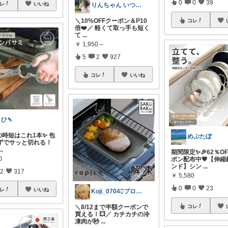
0
0
39
レ
いいね
りんちゃん いつもありがとう⑅◡̈*♡
＼10%OFFクーポン＆P10
コレ
倍❤️／ 軽くて取っ手も短く
て
...
￥
1,950～
5
2
927
コレ
いいね
ひ🍡
の時短はこれ1本✨ 包
めぷたぼ
ずでサッと切れる！
...
期間限定✨🎉62％O
0
ポン配布中💗【伸縮
ンド】シン
...
2
317
￥
5,580
0
0
23
レ
いいね
Koji_0704🫟プロフも見てね♪
＼8/12まで半額クーポンで
コレ
買える！💥／ カチカチの冷
凍肉が秒
...