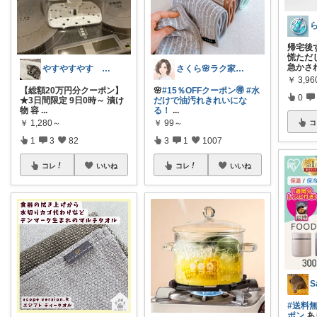
帰宅後
慌ただ
急かさ
やすやすやす 経由購入感謝します🫶
さくら🌸ラク家事&便利な生活雑貨🏠️
￥
3,96
【総額20万円分クーポン】
🌸
#15％OFFクーポン🉐
#水
0
★3日間限定 9日0時～ 漬け
だけで油汚れきれいにな
物 容
...
る！
...
￥
1,280～
￥
99～
コ
1
3
82
3
1
1007
コレ
いいね
コレ
いいね
S
#送料
ポン
あ