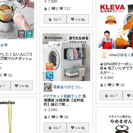
￥
7,990
1
0
717
コレ
いいね
か🐰
やしたくない人に♡1
の万能マルチポット🍳
...
🔥10%OFFクーポン
0
倍🔥 包丁いらずで
えが一
...
0
33
￥
8,980
0
0
19
レ
いいね
花🌼ありがとう(*･ω･)*_ _)ﾍ
#マグネット収納ラック
洗
コレ
濯機横 冷蔵庫横【送料無
料】磁石で簡
...
￥
3,580
0
0
36
コレ
いいね