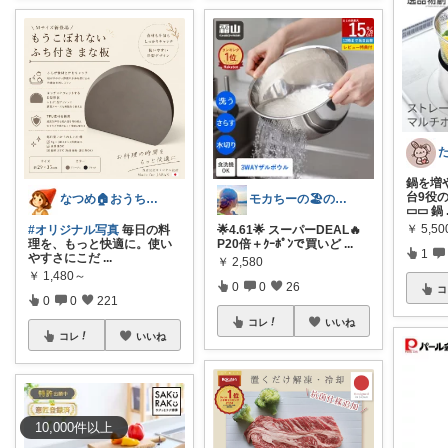
た
鍋を増
台9役
なつめ🏠️おうち時間大好き
モカちーの🏖️のんびりライフ🐈✨
▭▭ 鍋
￥
5,50
#オリジナル写真
毎日の料
🌟4.61🌟 スーパーDEAL🔥
理を、もっと快適に。使い
P20倍＋ｸｰﾎﾟﾝで買いど
...
1
やすさにこだ
...
￥
2,580
￥
1,480～
0
0
26
コ
0
0
221
コレ
いいね
コレ
いいね
10,000
件
以上