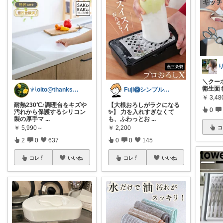
＼クーポ
衛生面
𓍯oito@thanks ꕮ…
Fuji🥝シンプルグッズ好き
￥
3,48
耐熱230℃♪調理台をキズや
【大根おろしがラクになる
0
汚れから保護するシリコン
✨】 力を入れすぎなくて
製の厚手マ
...
も、ふわっとお
...
￥
5,990～
￥
2,200
コ
2
0
637
0
0
145
コレ
いいね
コレ
いいね