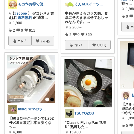
持っ
...
モカ🐾お得で便利💛犬とのおうち時間
くん🍰スイーツ＆暮らし
￥
1,9
⭐️【
#scope
】 🌿コレさえ買
中身が見えるガラス鍋、食
0
えば
#送料無料
🌿 通常
...
卓にそのまま出せておしゃ
れなんです。
...
￥
1,900
￥
2,280～
コ
2
0
911
2
0
869
コレ
いいね
コレ
いいね
【スル
卵焼き
miko| ママのラク家事＆大人可愛い
つかな
TSUYOZOU
￥
1,9
【60％OFFクーポンで1,752
円✨10日限定】本日安くな
"Classic Flying Pan TUR
5
っ
...
K" 熟練した
...
￥
4,380
￥
15,400