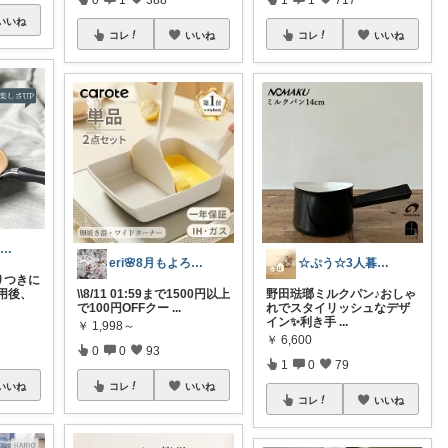
いいね
コレ
いいね
コレ
いいね
𝘕𝘰𝘢 𓍯美容˖淡色˖グレージュ
eri🌸8月もよろしくお願いします☺️
☆ぷう☆3人暮らしの小さな家
りつきに
用後、
\\8/11 01:59まで1500円以上
野田琺瑯ミルクパン♪おしゃ
で100円OFFクー
...
れでスタイリッシュなデザ
イン✨利き手
...
￥
1,998～
￥
6,600
0
0
93
1
0
79
いいね
コレ
いいね
コレ
いいね