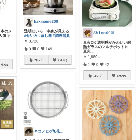
kakinome200
✨日本のメ
透明せいろ 中身が見える
𝚂𝚑𝚒𝚗𝚎𝟼𝟶🌞
人気キ
#せいろ
#蒸し器
#調理器具
￥
3,720
直火OK 透明感がかわいい耐
熱ガラスのマルチポット✨
0
0
149
直火
...
￥
1,880～
コレ
いいね
1
0
42
いいね
コレ
いいね
ネコノヒゲ🐈花好きオタクの庭🪴