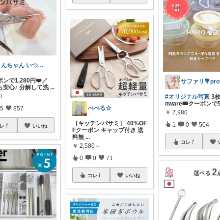
りんちゃん いつもありがとう⑅◡̈*♡
ンで1,280円❤️／
も安心♪ 分解して洗
...
0
#オリジナル写真
3枚 
nware🎟クーポンで
べべる☆
5
857
￥
7,980
［キッチンバサミ］ 40%OF
1
0
504
レ
いいね
Fクーポン キャップ付き 送
料無
...
コレ
￥
2,580～
0
0
71
コレ
いいね