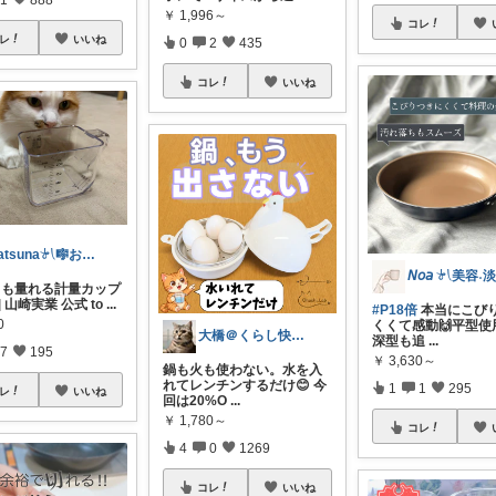
￥
1,996～
コレ
レ
いいね
0
2
435
コレ
いいね
katsuna𓍯🎼お返事遅れます🐢
さじも量れる計量カップ
] 山崎実業 公式 to
...
#P18倍
本当にこび
0
くくて感動🙌平型使
大橋＠くらし快適LAB🌿
深型も追
...
7
195
￥
3,630～
鍋も火も使わない。水を入
れてレンチンするだけ😊 今
1
1
295
レ
いいね
回は20%O
...
￥
1,780～
コレ
4
0
1269
コレ
いいね