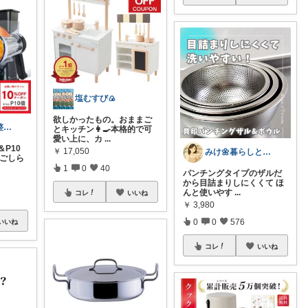
塩むすび🍙
欲しかったもの。おままご
ema@ゆるく整う暮らし
とキッチン👩‍🍳本格的で可
愛い上に、カ
...
＆P10
￥
17,050
みけ🌼暮らしとキッチン
下ごしら
1
0
40
パンチングタイプのザルだ
から目詰まりしにくくて ほ
んと使いやす
...
コレ
いいね
￥
3,980
0
0
576
いいね
コレ
いいね