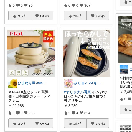
コ
0
0
30
0
0
307
コレ
いいね
コレ
いいね
こ
✨料理
丁いら
ひまわり🐼ﾌｫﾛﾊﾞ100❤️感謝
みく🎀ママ&キッズグッズ🎁
切れ味
￥
3,48
✴️T-FAL8点セット✴️ 高評
#オリジナル写真
\レンジで
価・日本限定カラー・ティ
ほったらかし♡焼き目つく
0
ファ
...
神グリル
...
￥
11,988
￥
3,730
コ
0
0
258
5
4
854
コレ
いいね
コレ
いいね