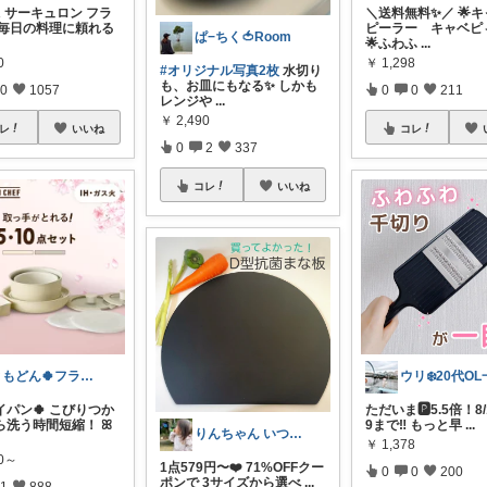
R サーキュロン フラ
＼送料無料✨／ 🌟
 毎日の料理に頼れる
ピーラー キャベピ
ぱ−ちく🍅Room
🌟ふわふ
...
0
￥
1,298
#オリジナル写真2枚
水切り
も、お皿にもなる✨ しかも
0
1057
0
0
211
レンジや
...
￥
2,490
レ
いいね
コレ
0
2
337
コレ
いいね
ともどん🍀フライパン料理ある暮らし🍳
イパン🍀 こびりつか
ただいま🅿️5.5倍！8/1
ら洗う時間短縮！ ꕤ
9まで‼️ もっと早
...
りんちゃん いつもありがとう⑅◡̈*♡
￥
1,378
80～
1点579円〜❤️ 71%OFFクー
0
0
200
ポンで 3サイズから選べ
...
1
888