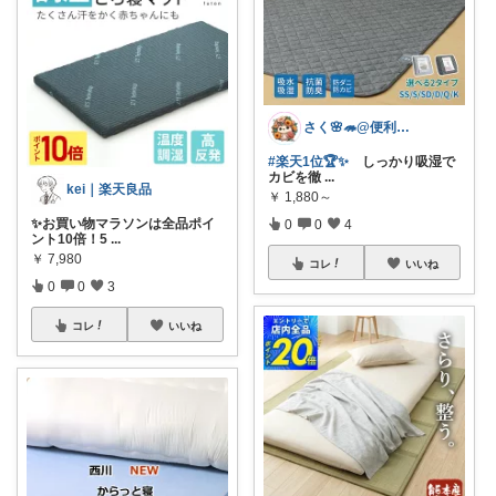
さく🌸🦔@便利でかわいいを探す旅
#楽天1位🏆️✨️
しっかり吸湿で
カビを徹
...
kei｜楽天良品
￥
1,880～
✨お買い物マラソンは全品ポイ
0
0
4
ント10倍！5
...
￥
7,980
コレ
いいね
0
0
3
コレ
いいね