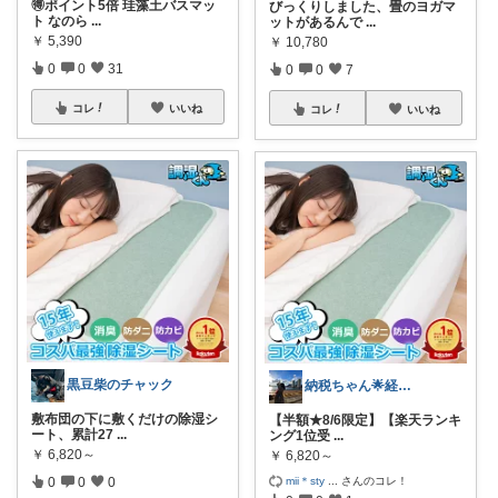
🉐ポイント5倍 珪藻土バスマッ
びっくりしました、畳のヨガマ
ト なのら
...
ットがあるんで
...
￥
5,390
￥
10,780
0
0
31
0
0
7
コレ
いいね
コレ
いいね
黒豆柴のチャック
納税ちゃん🌟経由購入★
敷布団の下に敷くだけの除湿シ
【半額★8/6限定】【楽天ランキ
ート、累計27
...
ング1位受
...
￥
6,820～
￥
6,820～
mii＊sty
...
さんのコレ！
0
0
0