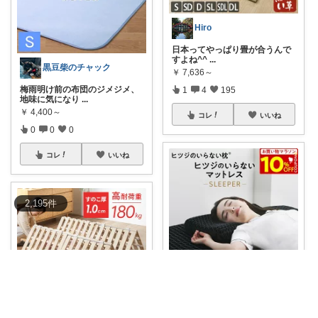
Hiro
日本ってやっぱり畳が合うんで
すよね^^
...
黒豆柴のチャック
￥
7,636～
梅雨明け前の布団のジメジメ、
1
4
195
地味に気になり
...
￥
4,400～
コレ
いいね
0
0
0
コレ
いいね
2,195
件
ねこまみれ_経由感謝致します🐈
#ポイント10倍！7/18(土)00:00