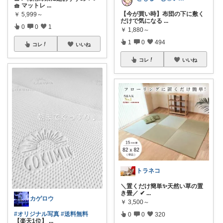
🧺 マットレ
...
【今が買い時】布団の下に敷く
￥
5,999～
だけで気になる
...
0
0
1
￥
1,880～
1
0
494
コレ
いいね
コレ
いいね
トラネコ
＼置くだけ簡単✨️天然い草の置
き畳／ ✔
...
カゲロウ
￥
3,500～
#オリジナル写真
#送料無料
0
0
320
【楽天1位】
...