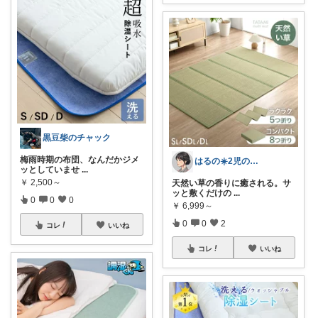
黒豆柴のチャック
梅雨時期の布団、なんだかジメ
はるの☀️2児のママ𓂃◌𓈒𓐍
ッとしていませ
...
￥
2,500～
天然い草の香りに癒される。サ
ッと敷くだけの
...
0
0
0
￥
6,999～
0
0
2
コレ
いいね
コレ
いいね