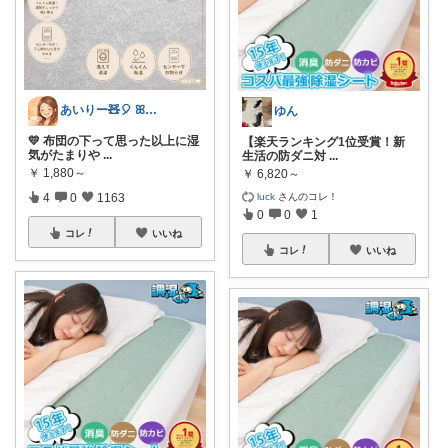
あいりー🧸🎈 ꕤ毎日を快適にꕤ
ゆん
💛 布団の下って思った以上に湿
【楽天ランキング1位受賞！新
気がたまりや
...
生活の防ダニ対
...
￥
1,880～
￥
6,820～
luck
さんのコレ！
4
0
1163
0
0
1
コレ
いいね
コレ
いいね