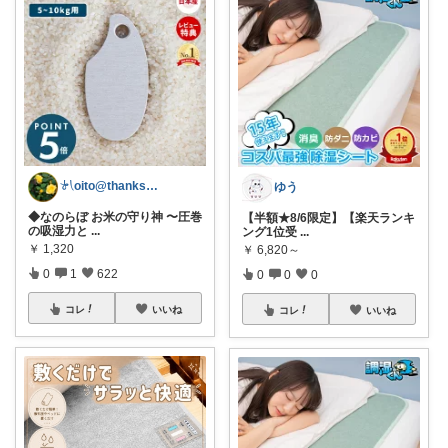
𓍯oito@thanks ꕮ…
ゆう
◆なのらぼ お米の守り神 〜圧巻
【半額★8/6限定】【楽天ランキ
の吸湿力と
...
ング1位受
...
￥
1,320
￥
6,820～
0
1
622
0
0
0
コレ
いいね
コレ
いいね