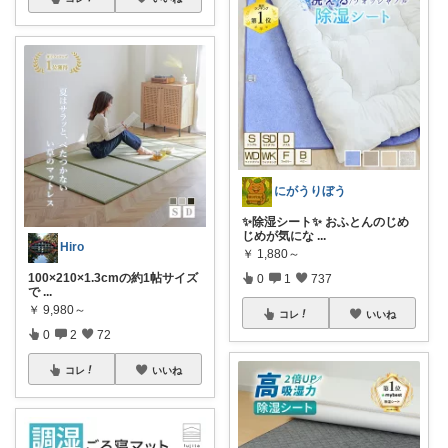
にがうりぼう
✨除湿シート✨ おふとんのじめ
じめが気にな
...
Hiro
￥
1,880～
100×210×1.3cmの約1帖サイズ
0
1
737
で
...
￥
9,980～
コレ
いいね
0
2
72
コレ
いいね