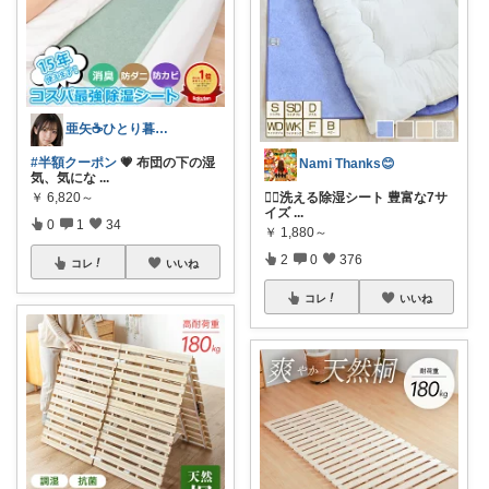
亜矢☕️ひとり暮らしの推しアイテム✨
#半額クーポン
💗 布団の下の湿
Nami Thanks😊
気、気にな
...
￥
6,820～
💁‍♀️洗える除湿シート 豊富な7サ
イズ
...
0
1
34
￥
1,880～
2
0
376
コレ
いいね
コレ
いいね