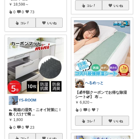
￥
18,598～
コレ
いいね
0
0
73
コレ
いいね
へるめっと
【💰半額クーポンでお得な除湿
シート🌿】 布
...
YS-ROOM
￥
6,820～
👞 靴箱の湿気・ニオイ対策に！
0
0
7
敷くだけで簡
...
￥
1,800
コレ
いいね
0
0
23
コレ
いいね