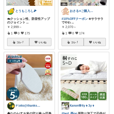
とうもころし🌽
おさる⭐ご購入感謝🐹
☁️クッション性、防音性アップ
#10%OFFクーポン
❇️サラサラ
のジョイント
...
でやわ
...
￥
2,999～
￥
2,070～
1
0
175
1
0
174
コレ
いいね
コレ
いいね
𓍯oito@thanks ꕮ…
Кanon🌸4y👧3y👦
◆なのらぼ お米の守り神 〜圧巻
#bed_🧸oo
面取り加工で子供が