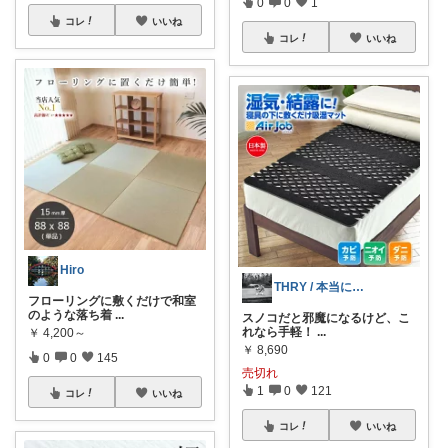
0
0
1
コレ
いいね
コレ
いいね
Hiro
THRY / 本当に良いモノBEST
フローリングに敷くだけで和室
のような落ち着
...
スノコだと邪魔になるけど、こ
れなら手軽！
...
￥
4,200～
￥
8,690
0
0
145
売切れ
1
0
121
コレ
いいね
コレ
いいね