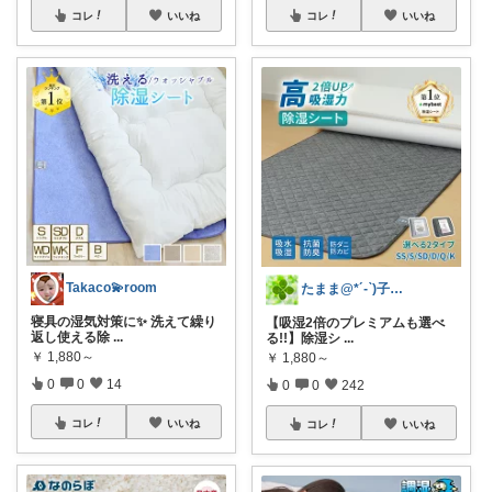
コレ
いいね
コレ
いいね
Takaco💫room
たまま@*´-`)子ども用品/日用品
寝具の湿気対策に✨ 洗えて繰り
【吸湿2倍のプレミアムも選べ
返し使える除
...
る!!】除湿シ
...
￥
1,880～
￥
1,880～
0
0
14
0
0
242
コレ
いいね
コレ
いいね