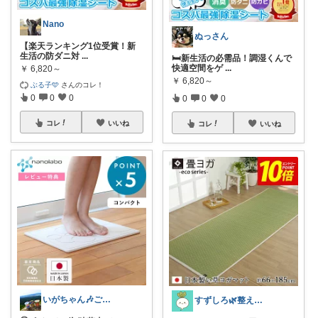
Nano
ぬっさん
【楽天ランキング1位受賞！新
生活の防ダニ対
...
🛏️新生活の必需品！調湿くんで
快適空間をゲ
...
￥
6,820～
￥
6,820～
ぶる子🩵
さんのコレ！
0
0
0
0
0
0
コレ
いいね
コレ
いいね
いがちゃん🎶ご購入感謝です🎶
すずしろ🌿整えながら、ゆるく暮らす