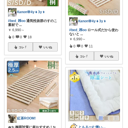
Кanon🌸4y👧3y👦
#bed_🧸oo
通気性抜群のすのこ
Кanon🌸4y👧3y👦
素材で
...
￥
6,990～
#bed_🧸oo
ロール式だから使わ
ないと
...
0
0
18
￥
6,990～
0
0
11
コレ
いいね
コレ
いいね
紅茶ROOM!
🧺✨ 梅雨対策に超おすすめ！✨
ともるーむ🉐いいものみっけ‼️