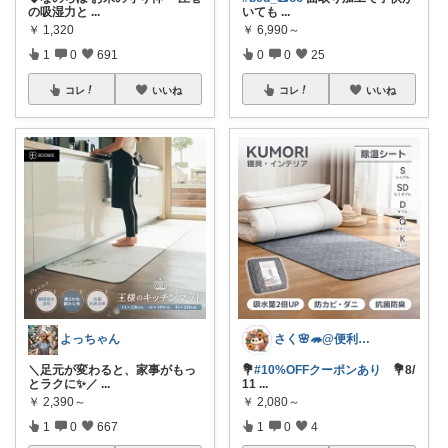
の吸湿力と
...
いても
...
￥
1,320
￥
6,990～
1
0
691
0
0
25
コレ
いいね
コレ
いいね
よっちゃん
さく🌸🦔@便利でかわいいを探す旅
＼足元が変わると、家事がもっ
💐
#10%OFFクーポンあり
💐8/
とラクに✨／
...
11
...
￥
2,390～
￥
2,080～
1
0
667
1
0
4