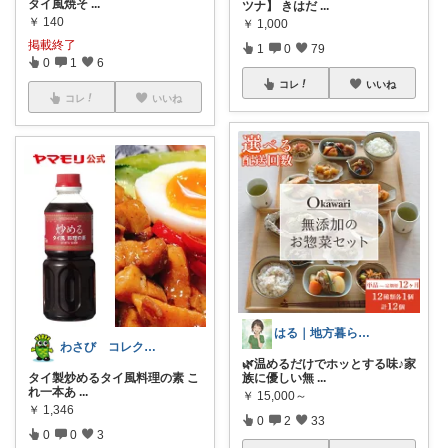
タイ風焼そ
...
ツナ】 きはだ
...
￥
140
￥
1,000
掲載終了
1
0
79
0
1
6
コレ
いいね
コレ
いいね
はる｜地方暮らしママのゆるっと無添加
わさび コレクションもご利用ください
🌿温めるだけでホッとする味♪家
族に優しい無
...
タイ製炒めるタイ風料理の素 こ
れ一本あ
...
￥
15,000～
￥
1,346
0
2
33
0
0
3