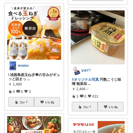
momo
yuri♡
\ 淡路島産玉ねぎ🧅の甘みがギュ
ッと詰まっ
...
#オリジナル写真
円熟こうじ味
噌 無添加
...
￥
1,480
￥
2,466～
0
0
3
3
0
631
コレ
いいね
コレ
いいね