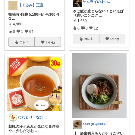
サムライのまいにち推しセレクト
【くるみ】正直レビュー🙇‍♀️
🍚ご飯が止まらない！といえば
投稿時 48袋 5,180円から300円
《青いニンニク
...
O
...
￥
1,680
￥
4,980
0
0
12
0
1
64
コレ
いいね
コレ
いいね
にわとりーな@皆様に感謝
saki (IG@saki_pofu)
朝晩の冷え込みが気になる時期
や、少しだけお
...
【 経由購入ありがとうござい