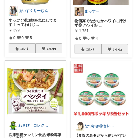
あいすくりーむん
まっすー
すっごく添加物を気にしてま
物価高でなかなかハワイに行け
す！ ってわけじ
...
ず😓 ハワイ好
...
￥
399
￥
1,751
0
0
5
0
0
4
コレ
いいね
コレ
いいね
わさび コレクションもご利用ください
なつゆき@セレクト
兵庫県産ケンミン食品 米粉専家
【食塩のみ🍀だから使いやすい