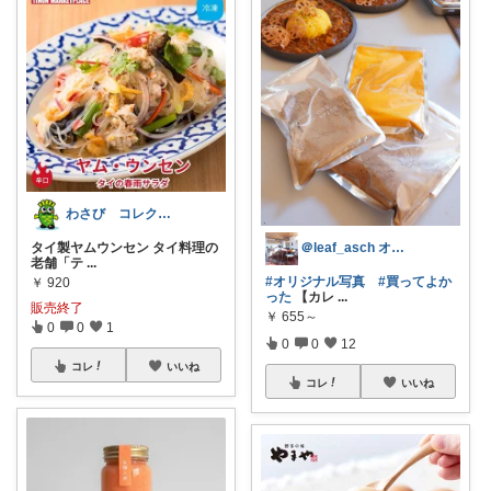
わさび コレクションもご利用ください
タイ製ヤムウンセン タイ料理の
＠leaf_asch オシャレな暮らし
老舗「テ
...
#オリジナル写真
#買ってよか
￥
920
った
【カレ
...
販売終了
￥
655～
0
0
1
0
0
12
コレ
いいね
コレ
いいね