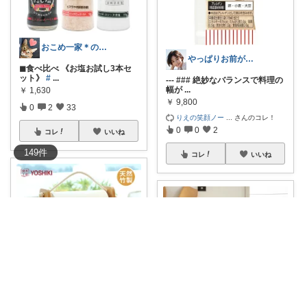
おこめ一家＊のんびり復帰🏖️
やっぱりお前が一番って言われたいの
◼︎食べ比べ 《お塩お試し3本セ
ット》
#
...
--- ### 絶妙なバランスで料理の
幅が
...
￥
1,630
￥
9,800
0
2
33
りえの笑顔ノー
...
さんのコレ！
0
0
2
コレ
いいね
149
件
コレ
いいね
すこ🧢kitchen✨interior