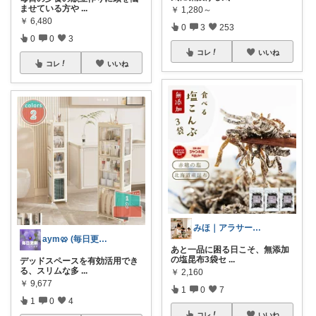
ませている方や
...
￥
1,280～
￥
6,480
0
3
253
0
0
3
コレ
いいね
コレ
いいね
みほ｜アラサー主婦｜共働き｜2児育児中
aym🥨 (毎日更新してます🙌)
あと一品に困る日こそ、無添加
の塩昆布3袋セ
...
デッドスペースを有効活用でき
る、スリムな多
...
￥
2,160
￥
9,677
1
0
7
1
0
4
コレ
いいね