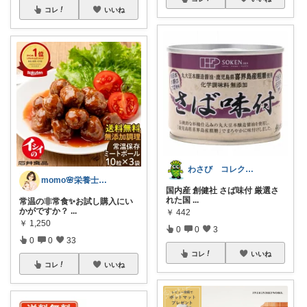
コレ
いいね
わさび コレクションもご利用ください
momo🌸栄養士✨身体に優しい暮らし
国内産 創健社 さば味付 厳選さ
れた国
...
常温の非常食✨お試し購入にい
かがですか？
...
￥
442
￥
1,250
0
0
3
0
0
33
コレ
いいね
コレ
いいね