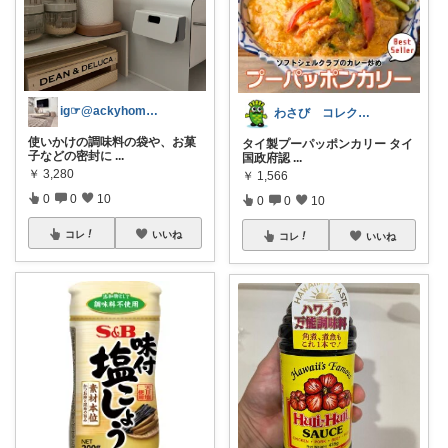
ig☞@ackyhome 姉妹ママ
わさび コレクションもご利用ください
使いかけの調味料の袋や、お菓
タイ製プーパッポンカリー タイ
子などの密封に
...
国政府認
...
￥
3,280
￥
1,566
0
0
10
0
0
10
コレ
いいね
コレ
いいね