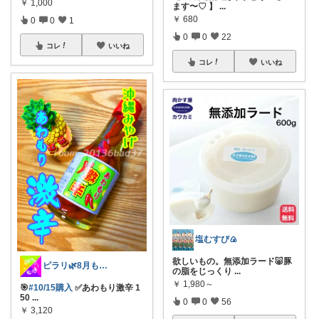
￥
1,000
ます〜♡ 】
...
￥
680
0
0
1
0
0
22
コレ
いいね
コレ
いいね
塩むすび🍙
欲しいもの。無添加ラード🐷豚
ピラリ🌿8月もよろしくお願いします ✨
の脂をじっくり
...
￥
1,980～
🎯
#10/15購入
✅あわもり激辛 1
50
...
0
0
56
￥
3,120