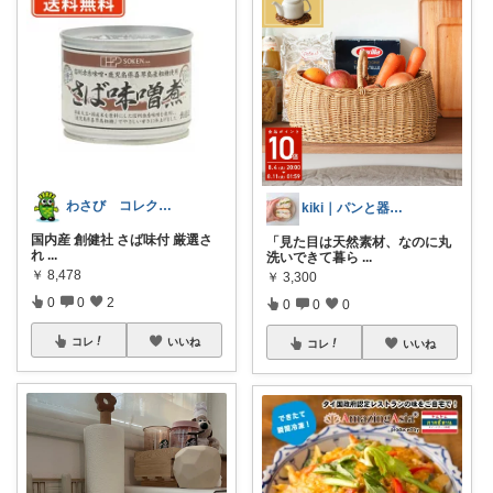
わさび コレクションもご利用ください
kiki｜パンと器で整う暮らし
国内産 創健社 さば味付 厳選さ
「見た目は天然素材、なのに丸
れ
...
洗いできて暮ら
...
￥
8,478
￥
3,300
0
0
2
0
0
0
コレ
いいね
コレ
いいね