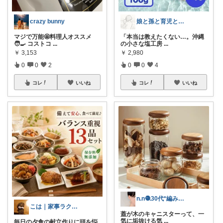
crazy bunny
娘と孫と育児と暮らし
マジで万能🤩料理人オススメ
「本当は教えたくない…。沖縄
🧑‍🍳 コストコ
...
の小さな塩工房
...
￥
3,153
￥
2,980
0
0
2
0
0
4
コレ
いいね
コレ
いいね
n.n🧶30代*編み物と暮らし
こは｜家事ラクと暮らしの趣味↗️楽天市場
蓋が木のキャニスターって、一
気に垢抜ける気
...
毎日の夕食の献立作りに頭を悩