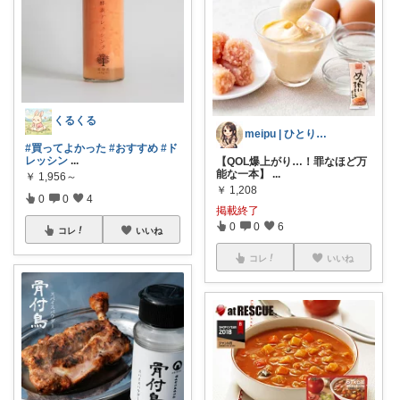
くるくる
meipu | ひとり暮らし30代🌼
#買ってよかった
#おすすめ
#ド
レッシン
...
【QOL爆上がり…！罪なほど万
能な一本】
...
￥
1,956～
￥
1,208
0
0
4
掲載終了
0
0
6
コレ
いいね
コレ
いいね