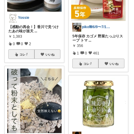
Yossie
【感動の再会！】香川で見つけ
piko🌺6/9〜7/1感謝✨️
たあの味が楽天
...
5年保存 カゴメ 野菜たっぷりス
￥
1,383
ープ トマ
...
0
0
2
￥
356
1
0
461
コレ
いいね
コレ
いいね