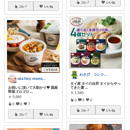
コレ
いいね
コレ
いいね
わさび コレクションもご利用ください
uka⌇boy mama(2y)
タイ産 タイの台所 タイからやっ
てきた素
...
お祝いに頂いて大助かり🧡 国産
野菜ゴロゴロ
...
￥
1,580
￥
5,980
0
0
0
0
0
7
コレ
いいね
コレ
いいね