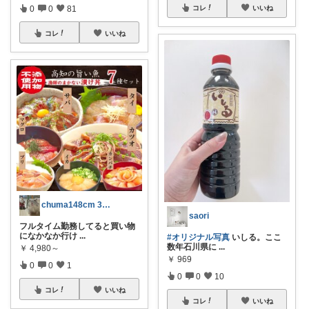
コレ
いいね
0
0
81
コレ
いいね
chuma148cm 30代低身長コーデ
saori
フルタイム勤務してると買い物
になかなか行け
...
#オリジナル写真
いしる。ここ
数年石川県に
...
￥
4,980～
￥
969
0
0
1
0
0
10
コレ
いいね
コレ
いいね