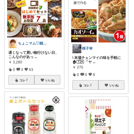
ちょこマム♡雑貨好き
桜子🌸
遅くなって買い物行けない日、
こんなのがあっ
...
\ 本場チェンマイの味を手軽に
🏠🇹🇭 「ヤ
...
￥
3,280
￥
270
0
3
63
0
0
8
コレ
いいね
コレ
いいね