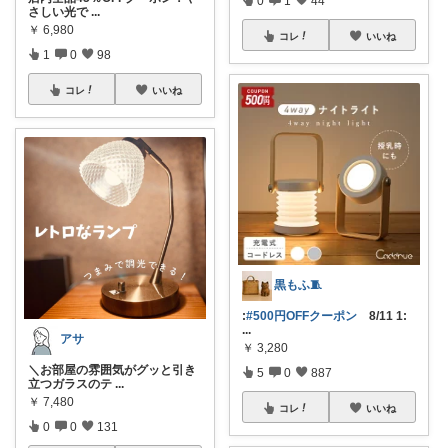
さしい光で
...
￥
6,980
コレ
いいね
1
0
98
コレ
いいね
黒もふ🧵
:
#500円OFFクーポン
8/11 1:
...
アサ
￥
3,280
＼お部屋の雰囲気がグッと引き
5
0
887
立つガラスのテ
...
￥
7,480
コレ
いいね
0
0
131