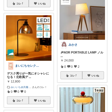
コレ
いいね
みかさ
🎉NOR PORTABLE LAMP ノル
...
￥
24,000
まいにちセレクトdays
0
0
2
デスク周りが一気にオシャレに
コレ
いいね
なる！北欧風デ
...
￥
12,800
みいいち@共働
...
さんのコレ！
0
0
0
コレ
いいね