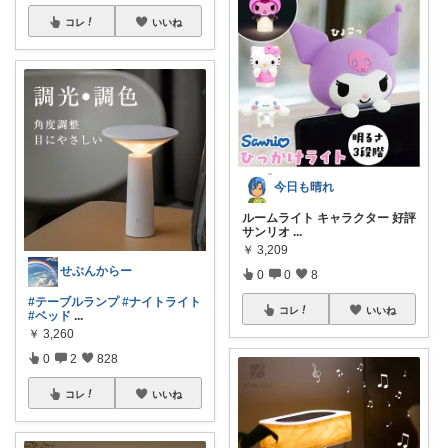
コレ
いいね
今日も晴れ
ルームライト キャラクター 好評
サンリオ
...
￥
3,209
せぶんからー
0
0
8
#テーブルランプ
#ナイトライト
コレ
いいね
#ベッド
...
￥
3,260
0
2
828
コレ
いいね