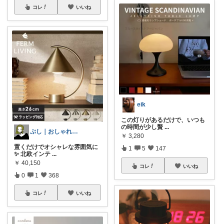
コレ
いいね
eik
この灯りがあるだけで、いつも
の時間が少し贅
...
ぷし｜おしゃれ雑貨🖤
￥
3,280
置くだけでオシャレな雰囲気に
1
5
147
✨ 北欧インテ
...
￥
40,150
コレ
いいね
0
1
368
コレ
いいね