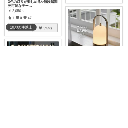
3色の灯りが楽しめる✨無段階調
光可能なテー
...
￥
2,050～
1
0
47
10,000
件
以上
コレ
いいね
niji＋（ニジプラス）感謝しています
🏮✨“灯りまでインテリアにな
る”💛Tubi
...
￥
19,800
掲載終了
1
1
213
〜MONOの珍品堂〜
コレ
いいね
#送料無料
淡い光が目に優し
い、ナイトライ
...
￥
3,780
0
0
128