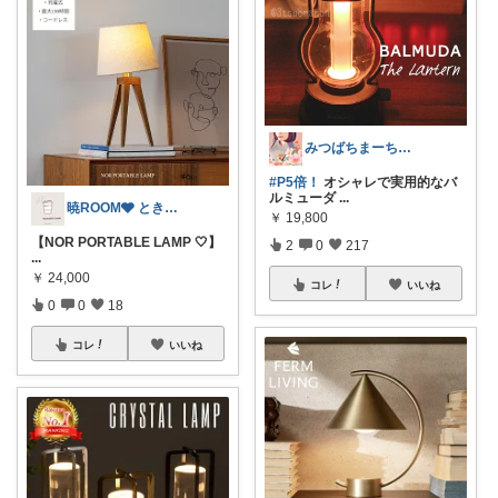
みつばちまーちᵀᴴᴬᴺᴷ ᵞᴼᵁ ◡̈*
#P5倍！
オシャレで実用的なバ
ルミューダ
...
暁ROOM🩶 ときめく暮らしのセレクト
￥
19,800
【NOR PORTABLE LAMP 🤍】
2
0
217
...
￥
24,000
コレ
いいね
0
0
18
コレ
いいね