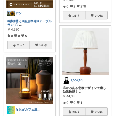
0
2
278
ポン
コレ
いいね
#模様替え
#新居準備
#テーブル
ランプ
#
...
￥
4,280
0
0
5
コレ
いいね
ぴろぴろ
温かみある北欧デザインで癒し
効果抜群！
...
￥
44,385
0
0
1
なお🌿カフェ風インテリア・雑貨好き
コレ
いいね