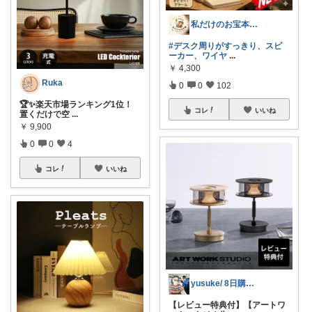
私だけのお宝本舗🍀経由購入いつも感謝！
#デスク周りがすっきり、スピ
ーカー、ワイヤ
...
￥
4,300
Ruka
0
0
102
🏆✨楽天市場ランキング1位！
コレ
いいね
置くだけで空
...
￥
9,900
0
0
4
コレ
いいね
yusuke/ 8日購入感謝♫
【レビュー特典付】【アートワ