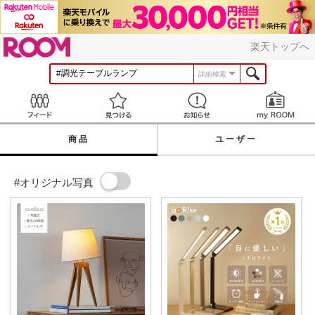
ROOM
楽天トップへ
詳細検索
Feed
見つける
お知らせ
商品
ユーザー
#オリジナル写真