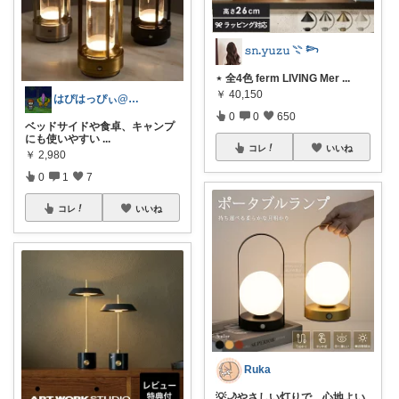
𝚜𝚗.𝚢𝚞𝚣𝚞 𓇢 𓆸
⋆ 全4色 ferm LIVING Mer
...
￥
40,150
はぴはっぴぃ@7/1ご購入感謝！！
0
0
650
ベッドサイドや食卓、キャンプ
にも使いやすい
...
コレ
いいね
￥
2,980
0
1
7
コレ
いいね
Ruka
💡🌙やさしい灯りで、心地よい