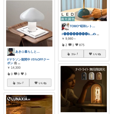
TOMO*昭和レトロ 📷🍎
#🅣🅞︎🅜🅞︎🅜🅔︎🅜🅞︎︎︎︎Ҩ...✍
...
￥
9,980～
2
1
875
あき🍊暮らしとインテリア
コレ
いいね
#マラソン期間中
#5%OFFクー
ポン
出
...
￥
14,300
0
0
3
コレ
いいね