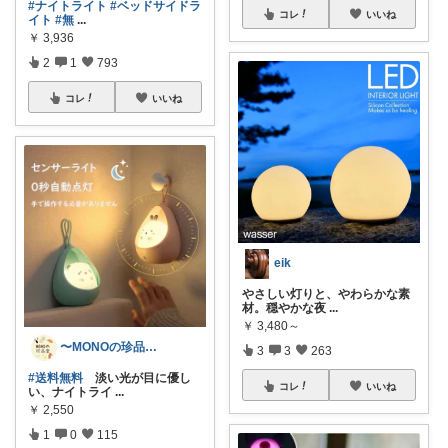
#ナイトライト
#ベッドサイドラ
コレ
いいね
イト
#無
...
￥
3,936
2
1
793
コレ
いいね
eik
やさしい灯りと、やわらかな素
材。穏やかな夜
...
￥
3,480～
〜MONOの珍品堂〜
3
3
263
#送料無料
淡い光が目に優し
コレ
いいね
い、ナイトライ
...
￥
2,550
1
0
115