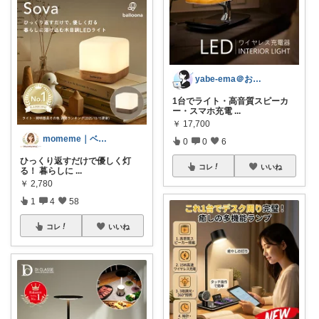
yabe-ema＠おうち快適ガジェット
1台でライト・高音質スピーカ
ー・スマホ充電
...
￥
17,700
momeme｜ベビー&キッズ専門店
0
0
6
ひっくり返すだけで優しく灯
コレ
いいね
る！ 暮らしに
...
￥
2,780
1
4
58
コレ
いいね