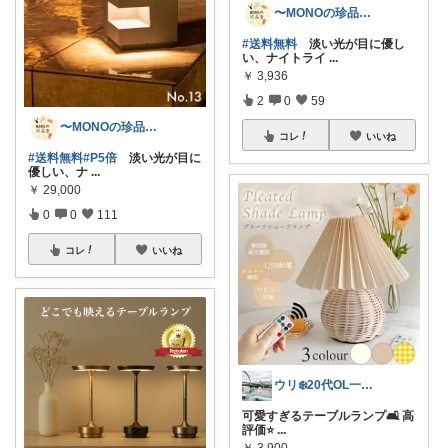
〜MONOの珍品堂〜
#送料無料
淡い光が目に優し
い、ナイトライ
...
￥
3,936
2
0
59
〜MONOの珍品堂〜
コレ
いいね
#送料無料
#P5倍
淡い光が目に
優しい、ナ
...
￥
29,000
0
0
111
コレ
いいね
ウリ‪❄️20代OL一人暮らしセレクト
可愛すぎるテーブルランプ🛋️ 高
評価⭐️
...
￥
3,900