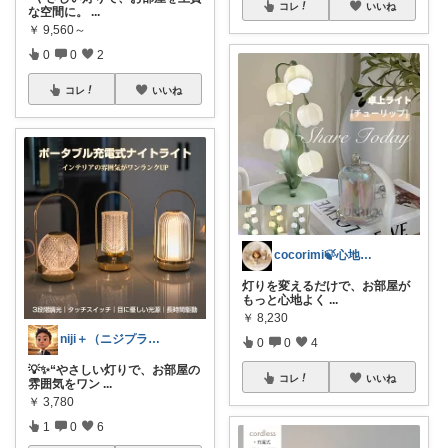
コレ
いいね
な空間に。
...
￥
9,560～
0
0
2
コレ
いいね
cocorimi🍃心地よい暮らし
灯りを変えるだけで、お部屋が
もっと心地よく
...
￥
8,230
niji＋（ニジプラス）感謝しています
0
0
4
💡✨“やさしい灯りで、お部屋の
コレ
いいね
雰囲気をワン
...
￥
3,780
1
0
6