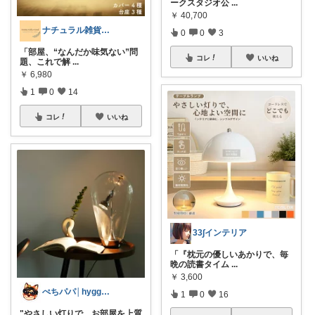
ークスタジオ公
...
￥
40,700
ナチュラル雑貨とカフェ空間 ☕️
0
0
3
「部屋、“なんだか味気ない”問
コレ
いいね
題、これで解
...
￥
6,980
1
0
14
コレ
いいね
33∫インテリア
「『枕元の優しいあかりで、毎
晩の読書タイム
...
￥
3,600
ぺちパパ│hyggeな心意気を大切に🌿
1
0
16
"やさしい灯りで、お部屋を上質