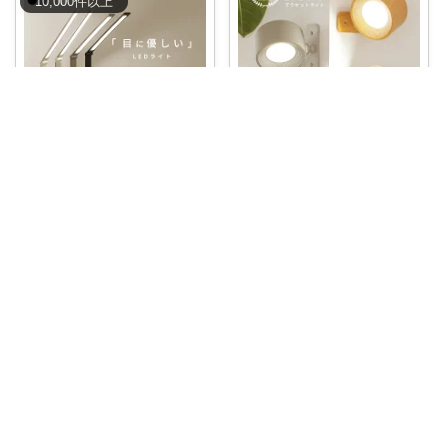
10,000
件
以上
🦋ML🦋いつもありがとう💓
🦋2児のママ春
- ̗̀今なら【79%OFFクーポン】
あり
...
#先着51%OFFクーポン
#京童工
房
...
￥
2,980～
￥
3,580～
0
0
10
0
0
3
コレ
いいね
コレ
いいね