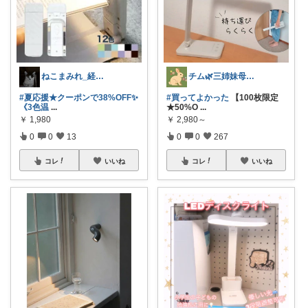
ねこまみれ_経由感謝致します🐈
チム🌿三姉妹母ちゃん
#夏応援★クーポンで38%OFF✨
#買ってよかった
【100枚限定
《3色温
...
★50%O
...
￥
1,980
￥
2,980～
0
0
13
0
0
267
コレ
いいね
コレ
いいね