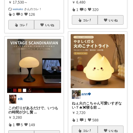
￥
17,530～
￥
6,480
wakako
さんのコレ！
1
0
320
0
0
126
コレ
いいね
コレ
いいね
ann🍓
eik
ねぇ火のこちゃん可愛いすぎな
い？🔥💓寝る前
...
この灯りがあるだけで、いつも
の時間が少し贅
...
￥
2,720
￥
3,280
1
1
588
1
5
149
コレ
いいね