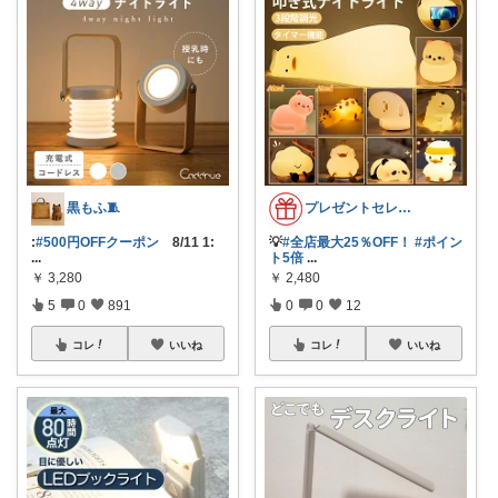
黒もふ🧵
プレゼントセレクト館024
:
#500円OFFクーポン
8/11 1:
💡
#全店最大25％OFF！
#ポイン
...
ト5倍
...
￥
3,280
￥
2,480
5
0
891
0
0
12
コレ
いいね
コレ
いいね