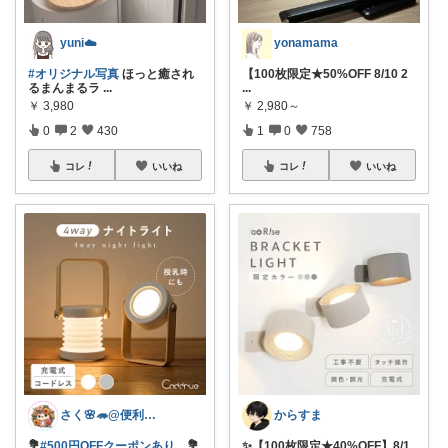
yuni☁️
yonamama
#オリジナル写真
ほっと癒され
【100枚限定★50%OFF 8/10 2
るまんまるラ
...
...
￥
3,980
￥
2,980～
0
2
430
1
0
758
コレ
いいね
コレ
いいね
さく🌸🦔@便利でかわいいを探す旅
からすま
💐
#500円OFFクーポンあり
💐
✨【100枚限定★40%OFF】8/1