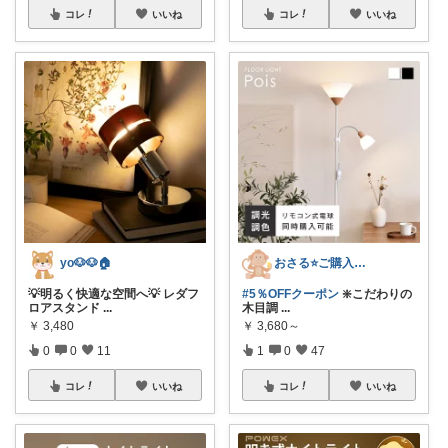
コレ
いいね
コレ
いいね
yo🐶🐶🏠
おさる⭐ご購入感謝🐹
💡明るく快適な空間へ💡 レダフ
#5％OFFクーポン
❇️こだわりの
ロアスタンド
...
木目調
...
￥
3,480
￥
3,680～
0
0
11
1
0
47
コレ
いいね
コレ
いいね