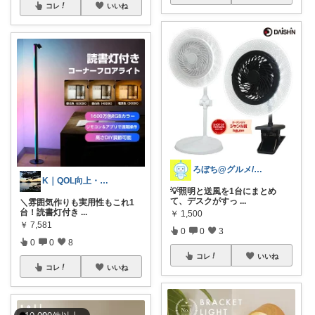
コレ
いいね
ろぼち@グルメ/キッチン雑貨
K｜QOL向上・良品選定室
💡照明と送風を1台にまとめ
て、デスクがすっ
...
＼雰囲気作りも実用性もこれ1
台！読書灯付き
...
￥
1,500
￥
7,581
0
0
3
0
0
8
コレ
いいね
コレ
いいね