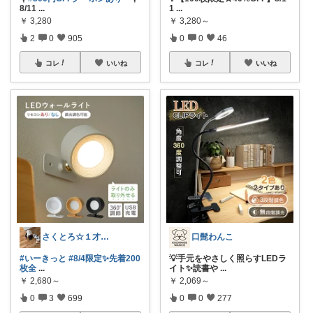
8/11
...
1
...
￥
3,280
￥
3,280～
2
0
905
0
0
46
コレ
いいね
コレ
いいね
さくとろ☆１才児ぱぱ
口髭わんこ
#いーきっと
#8/4限定✨先着200
💡手元をやさしく照らすLEDラ
枚全
...
イト✨読書や
...
￥
2,680～
￥
2,069～
0
3
699
0
0
277