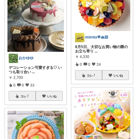
mimita💛🙏🏻
8月5日、大切なお買い物の際の
お立ち寄り︎
...
￥
4,330
おかゆゆ
0
0
24
デコレーション可愛すぎる♡ い
つも取り合い
...
コレ
いいね
￥
2,700
0
0
33
コレ
いいね