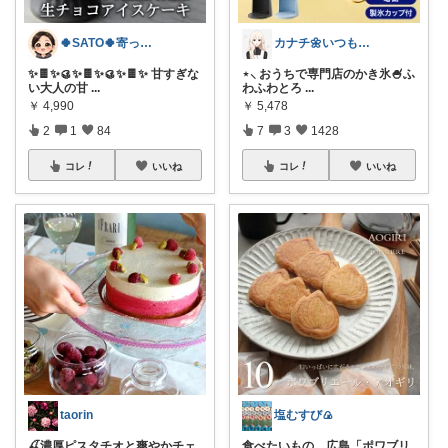
🍀SATO🍀寄って、見てらっしゃい！
カナチ🌼いつもご覧くださり感謝ꕤ
✨🍫✨🥮✨🍫✨🥮✨🍫✨ 甘すぎな
⋆⸜ おうちで専門店のかき氷🍧ふ
い大人の甘
...
わふわとろ
...
￥
4,990
￥
5,478
2
1
84
7
3
1428
コレ
いいね
コレ
いいね
taorin
塩むすび🍙
🍒濃厚ピスタチオと爽やかチェ
食べたいもの。広島「ポワブリ