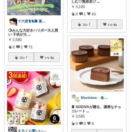
しむ♡無添加ジ
...
￥
4,100
0
1
43
十六夜🐈🐈‍⬛ 暮らしのあれこれ
コレ
いいね
🌖みんな大好きハリボー大人買
い 子供が大
...
￥
2,580
0
2
71
コレ
いいね
Moviebox・食べることが大好き
🍫 GODIVAが贈る、濃厚なチョ
コレート
...
￥
3,585
0
0
9
まるくら🐼いいね・コレ・購入感謝.*･