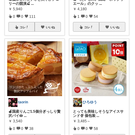
リーの競演🍒
...
エール」のクッ
...
￥
5,940
￥
4,180
0
0
111
1
0
54
コレ
いいね
コレ
いいね
taorin
ひろゆう
🍎国産りんご1.5個分ぎっしり贅
とっても美味しそうなアイスサ
沢パイ🥧
...
ンド🍨 個包装
...
￥
3,540
￥
3,485～
0
0
38
0
0
58