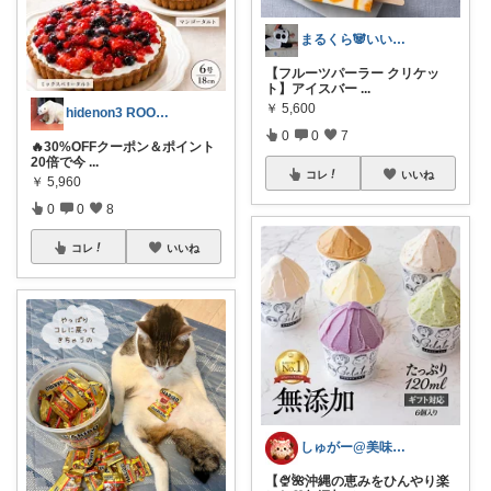
まるくら🐼いいね・コレ・購入感謝.*･
【フルーツパーラー クリケッ
ト】アイスバー
...
￥
5,600
hidenon3 ROOM訪問購入感謝！
0
0
7
🔥30%OFFクーポン＆ポイント
20倍で今
...
コレ
いいね
￥
5,960
0
0
8
コレ
いいね
しゅがー@美味しいスイーツや雑貨紹介
【🍨🌺沖縄の恵みをひんやり楽