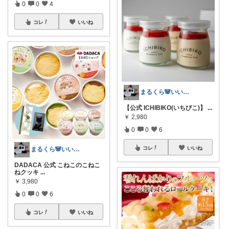
0
0
4
コレ
いいね
まるくら🐼いいね・コレ・購入感謝.*･
【公式 ICHIBIKO(いちびこ)】
...
￥
2,980
0
0
6
コレ
いいね
まるくら🐼いいね・コレ・購入感謝.*･
DADACA 公式 こねこのこねこ
ねクッキ
...
￥
3,980
0
0
6
コレ
いいね