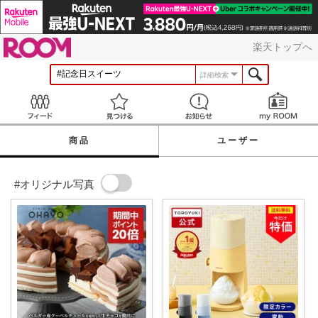
ROOM
楽天トップへ
詳細検索
Feed
見つける
お知らせ
商品
ユーザー
#オリジナル写真