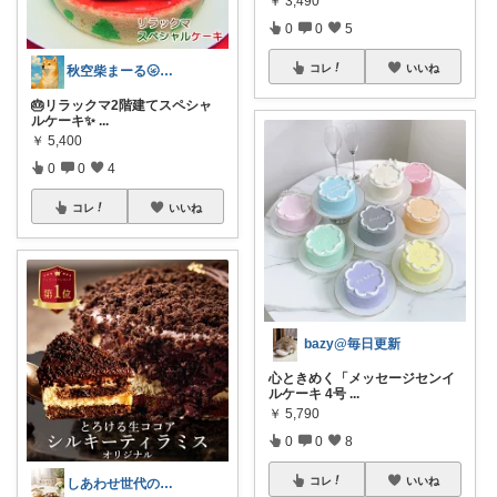
￥
3,490
0
0
5
コレ
いいね
秋空柴まーる🌝優しい暮らしアイテム🐾
🎂リラックマ2階建てスペシャ
ルケーキ✨
...
￥
5,400
0
0
4
コレ
いいね
bazy@毎日更新
心ときめく「メッセージセンイ
ルケーキ 4号
...
￥
5,790
0
0
8
コレ
いいね
しあわせ世代のおすすめ便