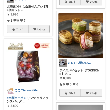
コレ
いいね
北海道 冷やし白玉ぜんざい 3種
6個セット
...
￥
3,996
1
0
7
コレ
いいね
まるくら🐼いいね・コレ・購入感謝.*･
アイスパイセット【TOKINON
E】 さ
...
￥
8,380
0
0
6
ここ*Second-life
コレ
いいね
#半額クーポン
リンツ クリアラ
ンスバッグ
...
￥
3,600