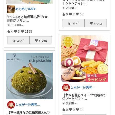
｜シャンティシ
...
￥
2,980～
めぐめぐꔛꕤ✈︎
0
2
65
⿻*ふるさと納税返礼品*⿻ ★
🇺🇸アメリカ
...
コレ
いいね
￥
15,000～
4
3
1195
コレ
いいね
しゅがー@美味しいスイーツや雑貨紹介
【💐🍠お花とスイーツで笑顔に
♡ブーケギフト
...
￥
3,998～
しゅがー@美味しいスイーツや雑貨紹介
0
0
34
【💚🥜濃厚なのに糖質控えめ♡