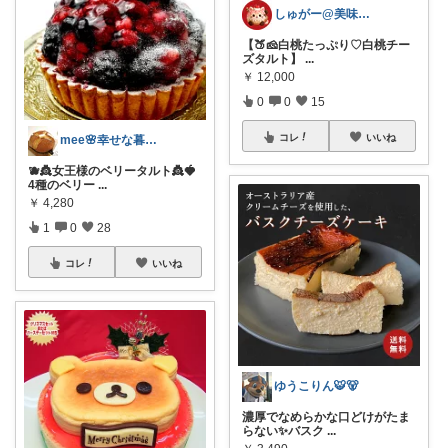
しゅがー@美味しいスイーツや雑貨紹介
【🍑🧀白桃たっぷり♡白桃チー
ズタルト】
...
￥
12,000
0
0
15
コレ
いいね
mee🌸幸せな暮らし
🫐👸女王様のベリータルト👸🍓
4種のベリー
...
￥
4,280
1
0
28
コレ
いいね
ゆうこりん🐯🐻
濃厚でなめらかな口どけがたま
らない✨バスク
...