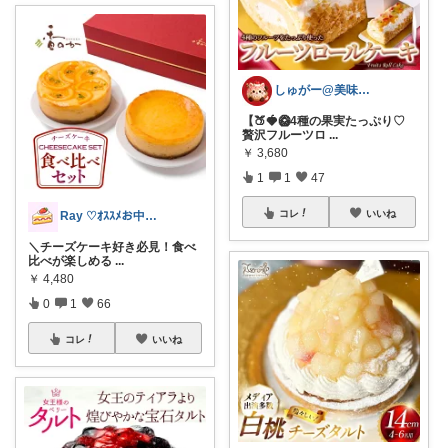
しゅがー@美味しいスイーツや雑貨紹介
【🍑🍓🥝4種の果実たっぷり♡
贅沢フルーツロ
...
￥
3,680
1
1
47
コレ
いいね
Ray ♡ｵｽｽﾒお中元ｷﾞﾌﾄ♡
＼チーズケーキ好き必見！食べ
比べが楽しめる
...
￥
4,480
0
1
66
コレ
いいね