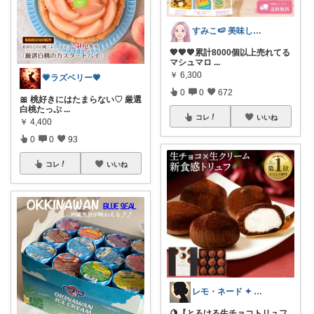
すみこ🍉 美味しいものたくさん🍧
💖💖💖累計8000個以上売れてる
マシュマロ
...
￥
6,300
💗ラズベリー💗
0
0
672
🎀 桃好きにはたまらない♡ 厳選
白桃たっぷ
...
コレ
いいね
￥
4,400
0
0
93
コレ
いいね
レモ・ネード ✦ セレクト 🍋
🍋【とろける生チョコトリュフ