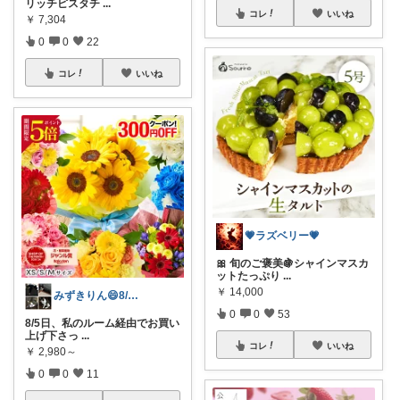
リッチピスタチ
...
コレ
いいね
￥
7,304
0
0
22
コレ
いいね
💗ラズベリー💗
🎀 旬のご褒美🍇シャインマスカ
ットたっぷり
...
￥
14,000
みずきりん😄8/5日お買い上げ感謝
0
0
53
8/5日、私のルーム経由でお買い
上げ下さっ
...
コレ
いいね
￥
2,980～
0
0
11