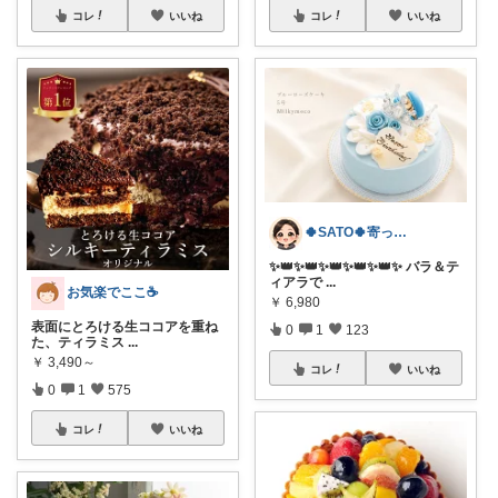
コレ
いいね
コレ
いいね
🍀SATO🍀寄って、見てらっしゃい！
​✨👑✨👑✨👑✨👑✨👑✨ バラ＆テ
ィアラで
...
お気楽でここ☕️
￥
6,980
表面にとろける生ココアを重ね
0
1
123
た、ティラミス
...
￥
3,490～
コレ
いいね
0
1
575
コレ
いいね