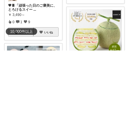
🤎🍫「頑張った日のご褒美に、
とろけるスイー
...
￥
3,490～
0
1
9
10,000
件
以上
コレ
いいね
皆様の優しさに感謝です✨happyミルク
誕生日ケーキに☺️💓昨日からず
ーっと悩んで
...
￥
10,000
0
0
8
コレ
いいね
bazy@毎日更新
特別な日に贈りたい「敬老の日
4号 センイ
...
￥
4,300
0
0
8