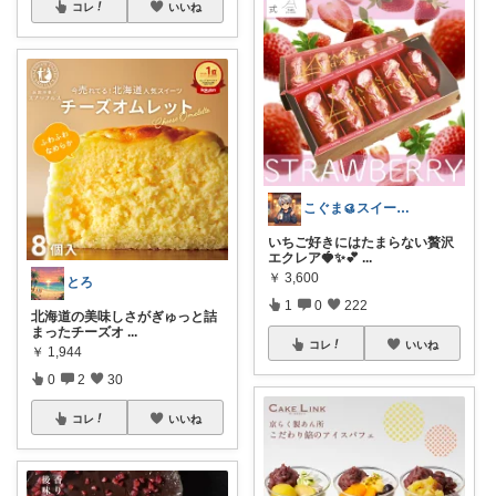
コレ
いいね
こぐま🥮スイーツ大好き😍
いちご好きにはたまらない贅沢
エクレア🍓✨💕
...
￥
3,600
とろ
1
0
222
北海道の美味しさがぎゅっと詰
まったチーズオ
...
コレ
いいね
￥
1,944
0
2
30
コレ
いいね