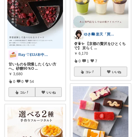
ゆき🛍️ 楽天「買ってよかった」を厳選
🍨🍵✨ 【京都の贅沢をひとくち
で】 京らく
...
￥
6,170
Ray ♡ｵｽｽﾒお中元ｷﾞﾌﾄ♡
0
1
7
甘いものを我慢したくない方
へ。砂糖90％O
...
コレ
いいね
￥
3,680
0
0
54
コレ
いいね