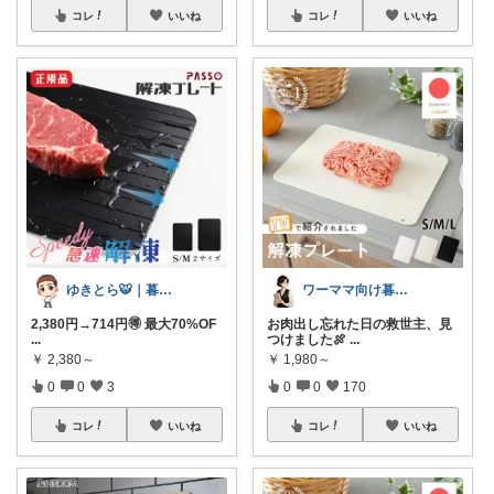
コレ
いいね
コレ
いいね
ゆきとら🐯｜暮らしをラクにしたいパパ
ワーママ向け暮らしの便利グッズROOM
2,380円→714円🉐 最大70%OF
お肉出し忘れた日の救世主、見
...
つけました🍖
...
￥
2,380～
￥
1,980～
0
0
3
0
0
170
コレ
いいね
コレ
いいね