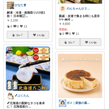
ひなた🐥
のんちゃん@２児の母💍
解凍・冷凍・粗熱取りの3役1
枚！ 日本製🇯
...
親戚・友達で集まる時にも是非
✨️✨️ 🍰冷
...
￥
2,100
￥
4,600
0
0
13
売切れ
0
0
11
コレ
いいね
コレ
いいね
💕ぷくたん
ポメ｜家族の暮らしを少しラクに
💕北海道の新鮮なタコを食卓
に！ 北海道産の
...