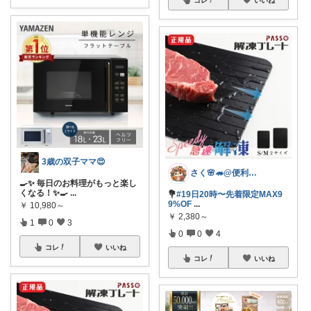
3歳の双子ママ😍
さく🌸🦔@便利でかわいいを探す旅
🍳✨ 毎日のお料理がもっと楽し
くなる！✨🍳
...
💐
#19日20時〜先着限定MAX9
9%OF
...
￥
10,980～
￥
2,380～
1
0
3
0
0
4
コレ
いいね
コレ
いいね