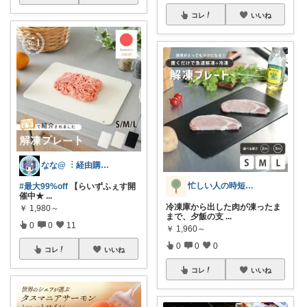
コレ
いいね
なな@ ︙経由購入ありがとうございます✨
忙しい人の時短家事グッズROOM
#最大99%off
【らいずふぇす開
催中★
...
冷凍庫から出した肉が凍ったま
￥
1,980～
まで、夕飯の支
...
0
0
11
￥
1,960～
0
0
0
コレ
いいね
コレ
いいね