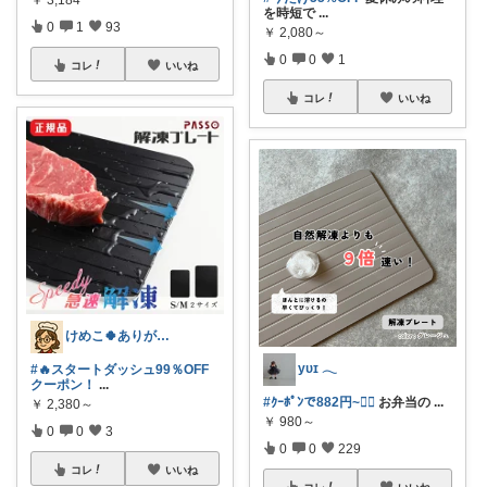
を時短で
...
0
1
93
￥
2,080～
0
0
1
コレ
いいね
コレ
いいね
けめこ🍀ありがとうございます🤭💕
yᴜɪ 𓂃
#🔥スタートダッシュ99％OFF
クーポン！
...
#ｸｰﾎﾟﾝで882円~❤️‍🔥
お弁当の
...
￥
2,380～
￥
980～
0
0
3
0
0
229
コレ
いいね
コレ
いいね