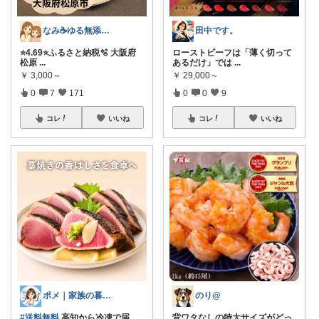
なみ☕ゆる無添加🌱5歳差姉妹
田中です。
⭐️4.69⭐️ふるさと納税🫧 大阪府
ローストビーフは「薄く切って
松原
...
あるだけ」では
...
￥
3,000～
￥
29,000～
0
7
171
0
0
9
コレ
いいね
コレ
いいね
ポメ｜家族の暮らしを少しラクに
のり@
#送料無料
高知から冷凍で届
背ワタなしの特大サイズがどっ