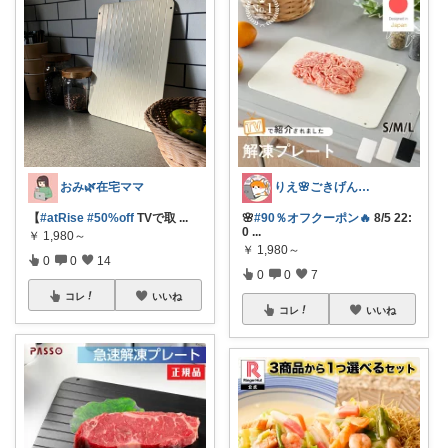
おみ🌿在宅ママ
りえ🌸ごきげんな暮らし🏠🌿
【
#atRise
#50%off
TVで取
...
🌸
#90％オフクーポン🔥
8/5 22:
0
...
￥
1,980～
￥
1,980～
0
0
14
0
0
7
コレ
いいね
コレ
いいね