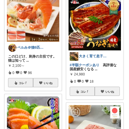
ペルみ＠猫6匹と人1匹の養育係
大きく育て息子達🦎ゆる無添加🌱✨
この口どけ、刺身の主役です。
猫は知って
...
#半額クーポンあり
高評価な
￥
2,100～
国産鰻安くなる
...
0
0
96
￥
24,980
0
0
18
コレ
いいね
コレ
いいね