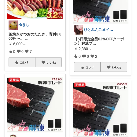
ゆきち
ひとみんご🍎‪インテリア雑貨
藁焼きかつおのたたき、寄付8,0
00円〜。
...
【5日限定全品62%OFFクーポ
ン】解凍プ
...
￥
6,000～
￥
2,380～
0
0
7
0
0
2
コレ
いいね
コレ
いいね