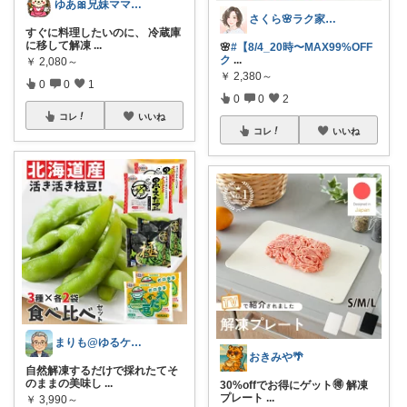
ゆあ🎀兄妹ママの育児と暮らし
さくら🌸ラク家事&便利な生活雑貨🏠️
すぐに料理したいのに、 冷蔵庫
に移して解凍
...
🌸
#【8/4_20時〜MAX99%OFF
ク
...
￥
2,080～
￥
2,380～
0
0
1
0
0
2
コレ
いいね
コレ
いいね
まりも@ゆるケア生活
おきみや🌴
自然解凍するだけで採れたてそ
のままの美味し
...
30%offでお得にゲット🉐 解凍
プレート
...
￥
3,990～