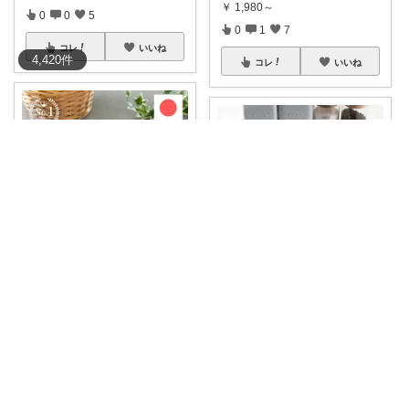
￥
1,980～
0
0
5
0
1
7
コレ
いいね
4,420
件
コレ
いいね
fiorno/日々の暮らしに
ゆきとら🐯｜暮らしをラクにしたいパパ
「あ、お肉出し忘れた！」の絶
望から救ってく
...
1,180円→708円🉐 最大40%OF
...
￥
1,980～
￥
1,180～
0
0
1
0
0
1
コレ
いいね
コレ
いいね