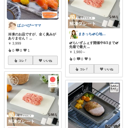
ばぶべびーママ
まきっち🌿心地よい暮らし🌿
冷凍のお品ですが、全く臭みが
ありません！
...
🌿らいずふぇす開催中8/3まで🌿
￥
3,999
先着で最大
...
0
0
1
￥
1,980～
0
0
9
コレ
いいね
コレ
いいね