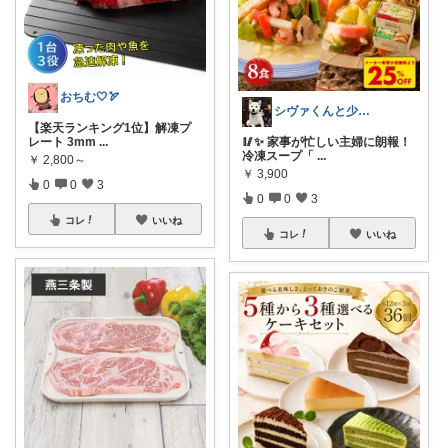
おちむ🤍🏹
シヴァくんと少佐のROOM
【楽天ランキング1位】解凍プ
レート 3mm
...
🥢✨ 家事が忙しい主婦に朗報！
冷凍スープ「
...
￥
2,800～
￥
3,900
0
0
3
0
0
3
コレ
いいね
コレ
いいね