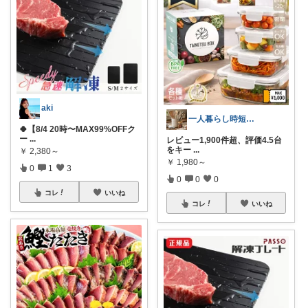
aki
一人暮らし時短キッチンROOM
🍀【8/4 20時〜MAX99%OFFク
ー
...
レビュー1,900件超、評価4.5台
をキー
...
￥
2,380～
￥
1,980～
0
1
3
0
0
0
コレ
いいね
コレ
いいね