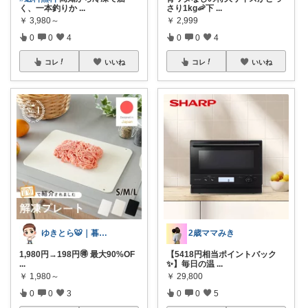
く、一本釣りか
...
さり1kg🦐下
...
￥
3,980～
￥
2,999
0
0
4
0
0
4
コレ
いいね
コレ
いいね
ゆきとら🐯｜暮らしをラクにしたいパパ
2歳ママみき
1,980円→198円🉐 最大90%OF
【5418円相当ポイントバック
...
✨】毎日の温
...
￥
1,980～
￥
29,800
0
0
3
0
0
5