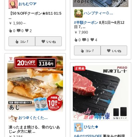
おちむ🤍🏹
ハンプティー🥚｜タイパ便利グッズ
【50％OFFクーポン★8/11 01:5
...
#半額クーポン
8月1日〜8月12
￥
1,980～
日 7,
...
0
0
2
￥
7,990
0
0
4
コレ
いいね
コレ
いいね
おつ＠くたくたのゆる健康
ひなた🍀
凍ったまま焼ける、骨のないあ
じ🍳 夕方に献
...
#今だけ55%OFF
夏休みの料理
￥
3,184