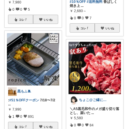
#10％OFF
#送料無料
香ばしく
￥
7,980
焼き上
...
0
0
5
￥
2,680～
0
0
7
コレ
いいね
コレ
いいね
黒もふ🧵
ちょこ@ご縁に感謝致します💗
:
#51％OFFクーポン
7/18〜7/2
...
＼A5黒毛和牛のメガ盛り切り落
￥
7,990
とし、届いた
...
1
0
891
￥
5,580
0
0
84
コレ
いいね