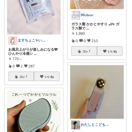
96𝑐ℎ𝑜𝑐𝑜
ガラス製 かかとやすり 🦶✨ ガ
ラス製で
...
￥
1,980
ますちょこ✨いつも感謝しております☺️✨
0
0
210
お風呂上がりが楽しみになる🩵
コレ
いいね
ひんやり冷感シ
...
￥
770～
0
2
287
コレ
いいね
わたしとこどもの好きメモ 🧺