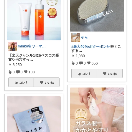
そら
minko🌸ワーママのご機嫌ROOM
#最大40％offクーポン✨
軽くこ
する
...
【楽天ジャンル1位&ベスコス受
￥
1,980
賞♡毛穴すっ
...
0
0
656
￥
8,250
0
0
108
コレ
いいね
コレ
いいね