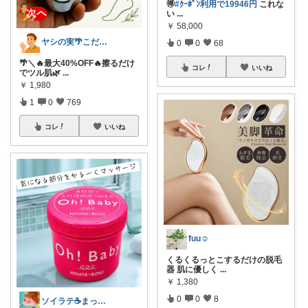
🉐
#ｸｰﾎﾟﾝ利用で19946円
これな
い
...
￥
58,000
ヤシの実🌴こだわりアイテム
0
0
68
🌴＼🔥最大40%OFF🔥擦るだけ
コレ
いいね
でツル肌🌿
...
￥
1,980
1
0
769
コレ
いいね
fuu☺︎
くるくるっとこするだけの脱毛
器 肌に優しく
...
￥
1,380
0
0
8
ソイラテ☕️まっすー暮らしを飾るROOM