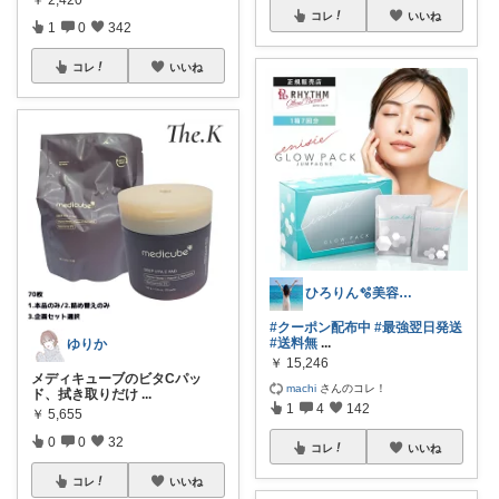
￥
2,420
コレ
いいね
1
0
342
コレ
いいね
ひろりん🫧美容とファッションとネイル
#クーポン配布中
#最強翌日発送
#送料無
...
ゆりか
￥
15,246
メディキューブのビタCパッ
machi
さんのコレ！
ド、拭き取りだけ
...
1
4
142
￥
5,655
0
0
32
コレ
いいね
コレ
いいね