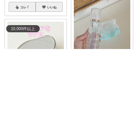
コレ
いいね
10,000
件
以上
coco※男の子とママのかわいい洋服
毛穴詰まり角質ケアできる拭き
取り化粧水 古
...
￥
3,976
たか🐰
0
0
7
ムダ毛も角質もこれ1つ✨ナノガ
ラス除毛パッ
...
コレ
いいね
￥
1,980
0
0
582
コレ
いいね