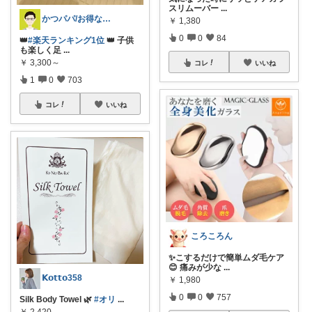
スリムーバー
...
かつパパ/お得な子供服、育児商品の紹介✨
￥
1,380
0
0
84
👑
#楽天ランキング1位
👑 子供
も楽しく足
...
￥
3,300～
コレ
いいね
1
0
703
コレ
いいね
ころころん
✨こするだけで簡単ムダ毛ケア
😊 痛みが少な
...
𝗞𝗼𝘁𝘁𝗼358
￥
1,980
0
0
757
Silk Body Towel 🌿
#オリ
...