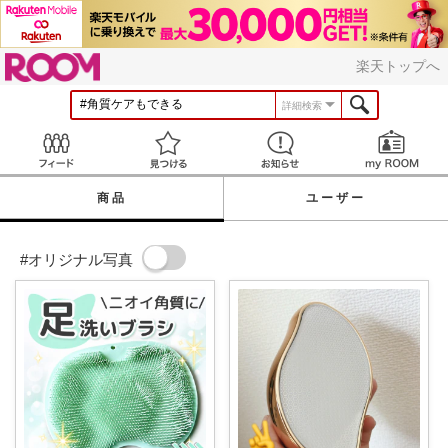
ROOM
楽天トップへ
詳細検索
Feed
見つける
お知らせ
商品
ユーザー
#オリジナル写真