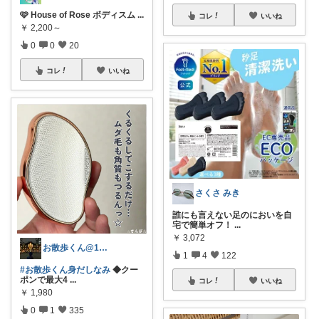
🩷 House of Rose ボディスム
...
コレ
いいね
￥
2,200～
0
0
20
コレ
いいね
さくさ みき
誰にも言えない足のにおいを自
宅で簡単オフ！
...
￥
3,072
お散歩くん@1日1万歩歩く人
1
4
122
#お散歩くん身だしなみ
◆クー
ポンで最大4
...
コレ
いいね
￥
1,980
0
1
335