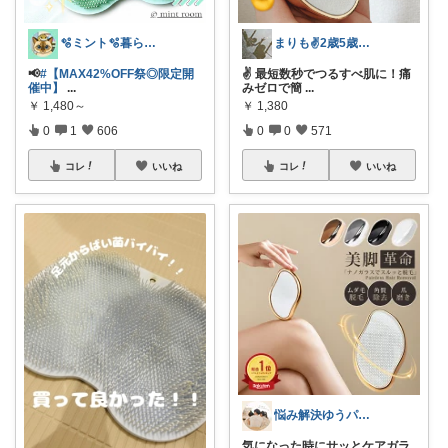
🫧ミント🫧暮らし⋆ﾟファッション⋆ﾟ
まりも✌️2歳5歳のママ☀️朝コレ☀️
📢
#【MAX42%OFF祭◎限定開
✌️ 最短数秒でつるすべ肌に！痛
催中】
...
みゼロで簡
...
￥
1,480～
￥
1,380
0
1
606
0
0
571
コレ
いいね
コレ
いいね
悩み解決ゆうパパroom
気になった時にサッとケアガラ