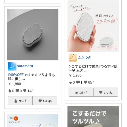
ふたつき
soramaru
✨こするだけで簡単♪つるすべ肌
へ💎 ムダ
...
#40%OFF
カミカミソリよりも
￥
1,980
肌に優し
...
0
1
657
￥
1,980
0
0
148
コレ
いいね
コレ
いいね