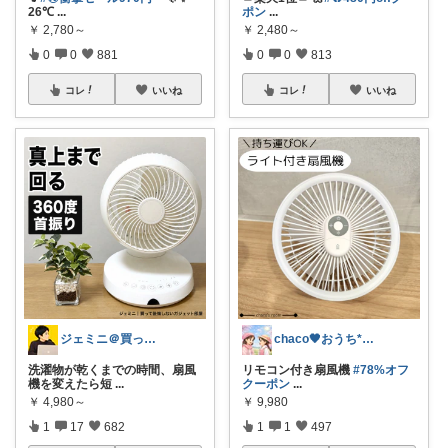
26℃
...
ポン
...
￥
2,780～
￥
2,480～
0
0
881
0
0
813
コレ
いいね
コレ
いいね
ジェミニ＠買って後悔しないガジェット部屋
chaco🖤おうち*子育て*ママグッズ
洗濯物が乾くまでの時間、扇風
リモコン付き扇風機
#78%オフ
機を変えたら短
...
クーポン
...
￥
4,980～
￥
9,980
1
17
682
1
1
497