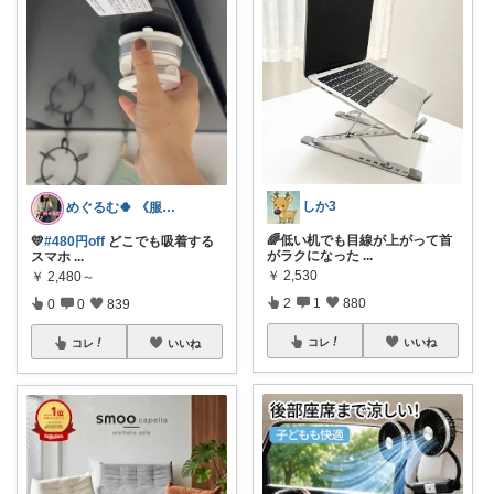
しか3
めぐるむ🍀 《服と暮らし》朝コレ
🌈低い机でも目線が上がって首
💛
#480円off
どこでも吸着する
がラクになった
...
スマホ
...
￥
2,530
￥
2,480～
2
1
880
0
0
839
コレ
いいね
コレ
いいね