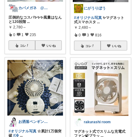
カバメガネ @キャンプ/子育て/家事
にがうりぼう
圧倒的なコスパ✨✨✨風量はなん
#オリジナル写真
✨マグネット
と120段階
...
式スマホスタ
...
￥
2,780～
￥
2,480～
0
1
235
0
3
816
コレ
いいね
コレ
いいね
お洒落ペンギン🐧暮らし×ときめき
rakurashi room
#オリジナル写真
☆累計1万個突
マグネット式でスリムな充電式
破
#冷
...
ファン🍃ブラッ
...