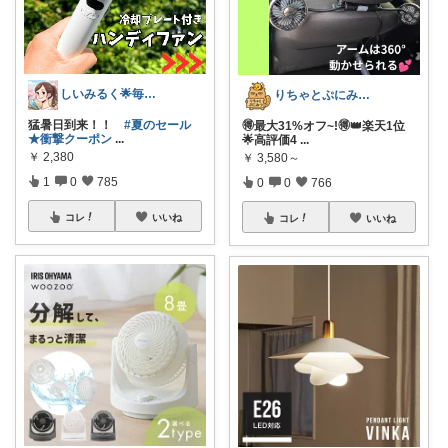
しいみるく🌟毎日全力投稿🌟
​りちゃとぷにみつ💎
猛暑日到来！！
#夏のセール
🉐最大31%オフ~!🉐👑楽天1位
★衝撃クーポン
...
🌟高評価4
...
￥
2,380
￥
3,580～
1
0
785
0
0
766
コレ
いいね
コレ
いいね