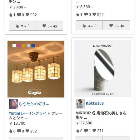
...
チン
...
￥
3,580～
￥
2,480～
1
0
922
1
0
992
コレ
いいね
コレ
いいね
𝗞𝗼𝘁𝘁𝗼358
むうたら𓍯灯りとインテリア
MIRROR 🪞 庵治石の美しさを
#mtmtシーリングライト
フレー
生か
...
ムとシェ
...
￥
27,500
￥
18,700
0
1
271
0
0
282