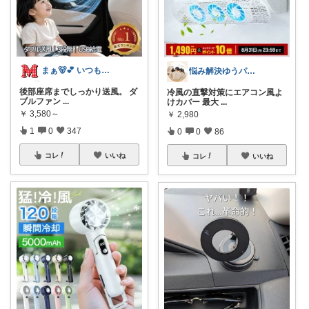
まぁ🐻💕 いつもありがとう💓
悩み解決ゆうパパroom
後部座席までしっかり送風。 ダ
冷風の直撃対策にエアコン風よ
ブルファン
...
けカバー 最大
...
￥
3,580～
￥
2,980
1
0
347
0
0
86
コレ
いいね
コレ
いいね