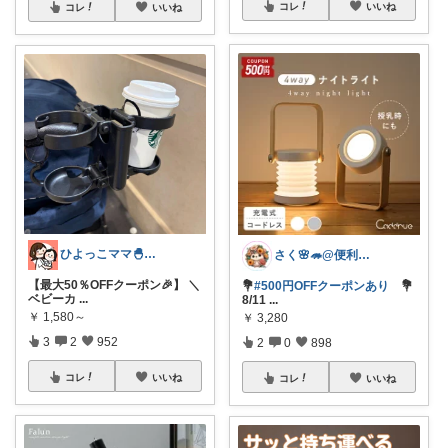
コレ
いいね
コレ
いいね
ひよっこママ🐣𓂃ゆるっと育児と暮らし
さく🌸🦔@便利でかわいいを探す旅
【最大50％OFFクーポン🎉】 ＼
💐
#500円OFFクーポンあり
💐
ベビーカ
...
8/11
...
￥
1,580～
￥
3,280
3
2
952
2
0
898
コレ
いいね
コレ
いいね