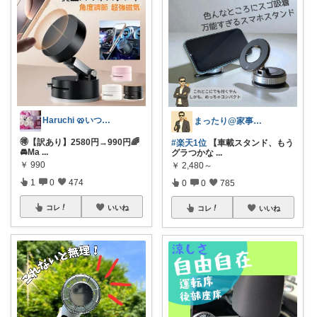
Haruchi 🥨いつもありがとう🌸
まったり@家事ラク時短アイテム
🉐【訳あり】2580円→990円🌈
#楽天1位
【車載スタンド、もう
🚘Ma
...
グラつかな
...
￥
990
￥
2,480～
1
0
474
0
0
785
コレ
いいね
コレ
いいね