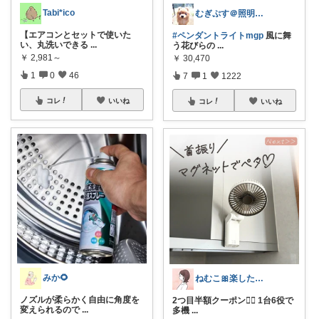
Tabi*ico
むぎぷす＠照明とインテリアと北欧食器
【エアコンとセットで使いた
#ペンダントライトmgp
風に舞
い、丸洗いできる
...
う花びらの
...
￥
2,981～
￥
30,470
1
0
46
7
1
1222
コレ
いいね
コレ
いいね
みか🌻
ねむこ🎀楽したいママの購入品ほぼオリ写
ノズルが柔らかく自由に角度を
2つ目半額クーポン❤️‍🔥 1台6役で
変えられるので
...
多機
...