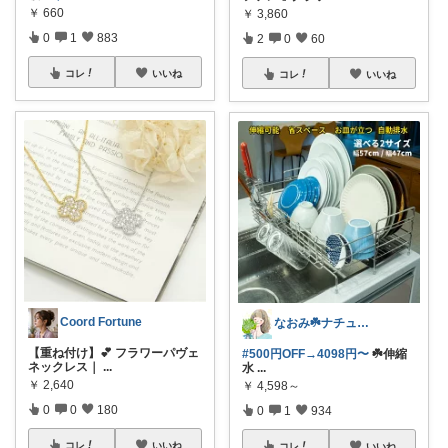
￥
660
￥
3,860
0
1
883
2
0
60
コレ
いいね
コレ
いいね
Coord Fortune
なおみ☘️ナチュラル生活
【重ね付け】💕 フラワーパヴェ
#500円OFF→4098円〜
☘️伸縮
ネックレス｜
...
水
...
￥
2,640
￥
4,598～
0
0
180
0
1
934
コレ
いいね
コレ
いいね