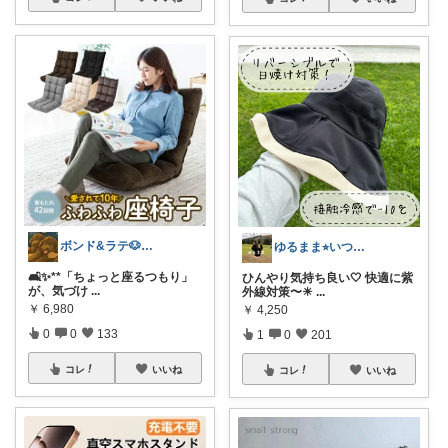
ボンド&ラテ🐶経由購入感謝です🙇
ゆるまま⭐︎いつもありがとうございます✨
🛋️✨**「ちょっと座るつもり」
ひんやり気持ち良い🤍 快適に紫
が、気づけ
...
外線対策〜☀
...
￥
6,980
￥
4,250
0
0
133
1
0
201
コレ
いいね
コレ
いいね