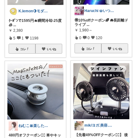
Haruchi 🥨いつもありがとう🌸
K.lemon🍋モダン+家事楽+🐶
🉐10%offクーポン🌈 🚘長距離ド
ｸｰﾎﾟﾝで1595円🔥瞬間冷却-25度
ライブ
...
🧊
...
￥
1,980～
￥
2,380
0
0
120
5
1
1198
コレ
いいね
コレ
いいね
mik/ヨガ.美容.ファッション𓂃.✿
ねむこ🎀楽したいママの購入品ほぼオリ写
【先着49%OFFクーポン❤️‍🔥】 後
480円オフクーポン❤️‍🔥 車やキッ