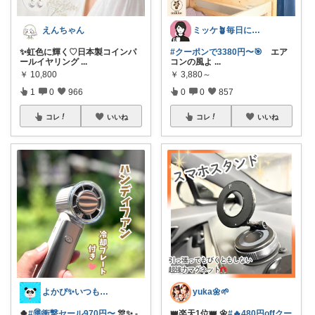
えんちゃん
ミッケ🪴毎日に"ちょっとイイ"を
✨虹色に輝く♡日本製コインパ
#クーポンで3380円〜🎯
エア
ールイヤリング
...
コンの風よ
...
￥
10,800
￥
3,880～
1
0
966
0
0
857
コレ
いいね
コレ
いいね
よかぴ✨いつも感謝です💖😊💖
yuka🌼🌱‬‪
🍀
#🉐衝撃セール970円〜
🎊✨ -
👑楽天1位👑 🌼
#🔥480円offクー