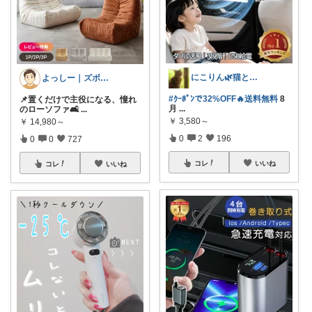
にこりん🌿猫と暮らす主婦のROOM😹
よっしー｜ズボラでもおしゃれに整えたい
#ｸｰﾎﾟﾝで32%OFF🔥送料無料
8
📌置くだけで主役になる、憧れ
月
...
のローソファ🛋
...
￥
3,580～
￥
14,980～
0
2
196
0
0
727
コレ
いいね
コレ
いいね