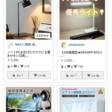
𝘕𝘰𝘢 𓍯美容˖淡色˖グレージュ
yonamama
ノートPCを広げたデスクにも置
【100枚限定★50%OFF 8/10 2
きやすい◎高
...
...
￥
5,990
￥
2,980～
0
1
170
1
0
739
コレ
いいね
コレ
いいね