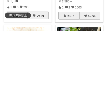
￥
1,518
￥
2,580～
1
0
290
1
2
1003
10,000
件
以上
コレ
いいね
コレ
いいね
モカちーの🏖️のんびりライフ🐈✨
kao🌹𓂃
クーポンあるよ🉐 整体の本を
コンパクトなのにしっかり涼し
色々読む中で、
...
い 無印良品の
...
￥
8,324
￥
1,900
0
6
45
0
0
424