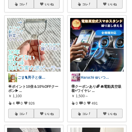
コレ
いいね
コレ
いいね
ごま🐈男子と保護猫のママ🐈
Haruchi 🥨いつもありがとう🌸
🌟ポイント10倍＆10%OFFクー
🉐クーポンあり🌈 🚘電動真空吸
ポン▶️
...
着×ワイヤレ
...
￥
1,100
￥
1,500～
4
0
926
0
0
491
コレ
いいね
コレ
いいね