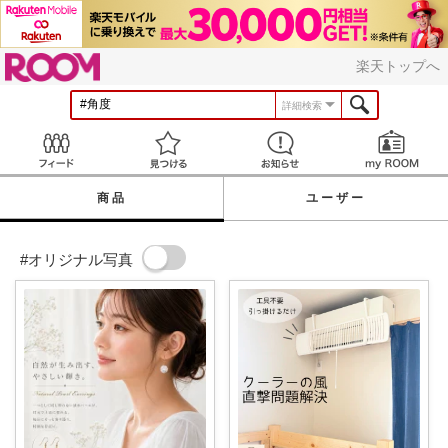
ROOM
楽天トップへ
詳細検索
Feed
見つける
お知らせ
商品
ユーザー
#オリジナル写真