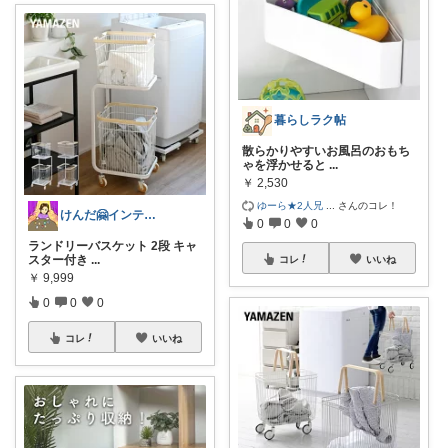
暮らしラク帖
散らかりやすいお風呂のおもち
ゃを浮かせると
...
￥
2,530
ゆーら★2人兄
...
さんのコレ！
けんだ🤗インテリア多め
0
0
0
ランドリーバスケット 2段 キャ
スター付き
...
コレ
いいね
￥
9,999
0
0
0
コレ
いいね