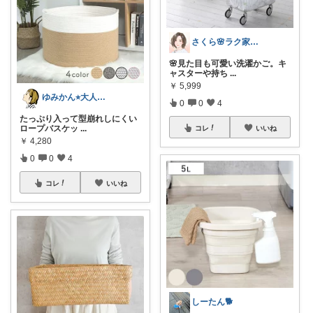
さくら🌸ラク家事&便利な生活雑貨🏠️
🌸見た目も可愛い洗濯かご。キ
ャスターや持ち
...
￥
5,999
ゆみかん⭐︎大人の暮らし研究室
0
0
4
たっぷり入って型崩れしにくい
ロープバスケッ
...
コレ
いいね
￥
4,280
0
0
4
コレ
いいね
しーたん🐕