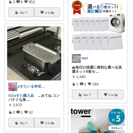
3
6
952
コレ
いいね
nori
🧺毎日の洗濯に便利な選べる洗
濯ネット6枚セ
...
￥
1,480
1
2
289
aすたいる🌸収納とちらからない暮らし♡
コレ
いいね
#@aすた購入品
←みてね コン
パクトな角
...
￥
2,970
0
1
62
コレ
いいね