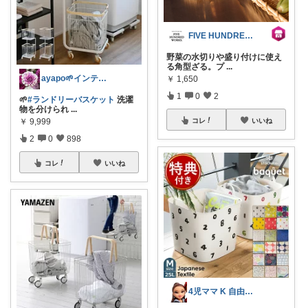
FIVE HUNDRED WORKS.
野菜の水切りや盛り付けに使え
る角型ざる。プ
...
ayapo🌱インテリア&雑貨
￥
1,650
1
0
2
🌱
#ランドリーバスケット
洗濯
物を分けられ
...
￥
9,999
コレ
いいね
2
0
898
コレ
いいね
4児ママ K 自由に楽しく暮らそ⤴︎