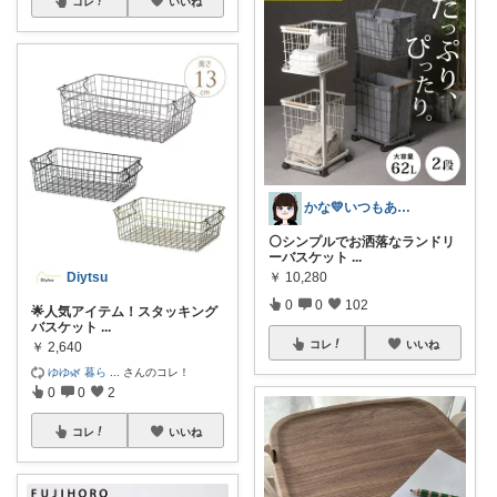
コレ
いいね
かな💛いつもありがとうございます
⚪️シンプルでお洒落なランドリ
ーバスケット
...
Diytsu
￥
10,280
0
0
102
🌟人気アイテム！スタッキング
バスケット
...
コレ
いいね
￥
2,640
ゆゆ🌿 暮ら
...
さんのコレ！
0
0
2
コレ
いいね