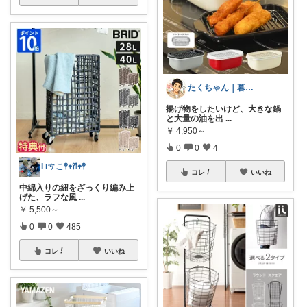
たくちゃん｜暮らしをラクにする
揚げ物をしたいけど、大きな鍋
と大量の油を出
...
￥
4,950～
0
0
4
Ɩ ıㄘこ𖤣𖥧𖥣𖡡𖥧𖤣
コレ
いいね
中綿入りの紐をざっくり編み上
げた、ラフな風
...
￥
5,500～
0
0
485
コレ
いいね