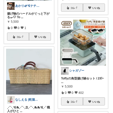
あかり🌿🫧ナチュラル雑貨が好き
コレ
いいね
揚げ物のハードルがぐっと下が
る🍳🤍 To
...
￥
5,500
0
0
1
コレ
いいね
シャガゾー
Toffyの角型揚げ鍋セット / 2ｶﾗｰ
...
￥
5,500
0
0
402
なしえる |乾涸びたマーメイド
コレ
いいね
⋰⋱🫧🐬⋰⋱⛱️⋰⋱🐬🐬🫧⋰ 職
人がひと
...