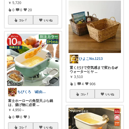
￥
5,720
0
0
20
コレ
いいね
ひよこNo.1213
置くだけで空気感まで変わる🌿
ウォーターヒヤ
...
￥
3,510
1
4
906
ちびくろ \経由購入ありがとうござます/
コレ
いいね
富士ホーローの角型天ぷら鍋
は、揚げ物に必要
...
￥
4,950～
0
0
3
コレ
いいね