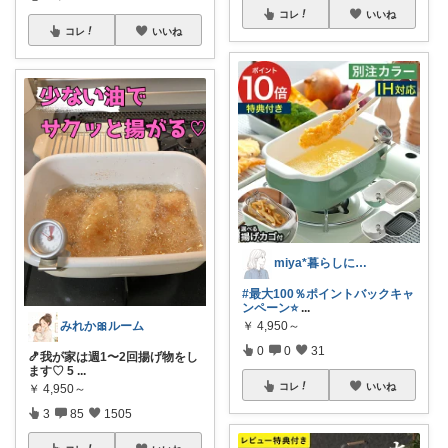
コレ
いいね
コレ
いいね
miya*暮らしに役立つ楽天セレクト
#最大100％ポイントバックキャ
ンペーン⭐
...
みれか🎀ルーム
￥
4,950～
0
0
31
🍤我が家は週1〜2回揚げ物をし
ます♡ 5
...
コレ
いいね
￥
4,950～
3
85
1505