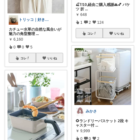
🍒7/10,経由ご購入感謝🙏💕 バケ
ツ 折
...
￥
648
トリッコ｜好きな雑貨・インテリア
1
2
124
カチュー水草の自然な風合いが
魅力の角型整理
...
コレ
いいね
￥
6,160
0
0
5
コレ
いいね
みかさ
🌻ランドリーバスケット 2段 キ
ャスター付
...
￥
9,999
0
0
2