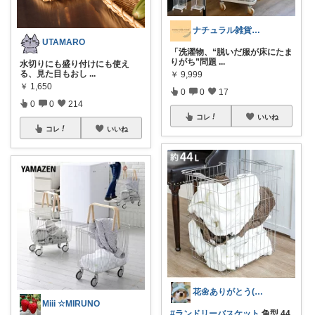
ナチュラル雑貨とカフェ空間 ☕️
UTAMARO
「洗濯物、“脱いだ服が床にたま
りがち”問題
...
水切りにも盛り付けにも使え
る、見た目もおし
...
￥
9,999
￥
1,650
0
0
17
0
0
214
コレ
いいね
コレ
いいね
花🌼ありがとう(*･ω･)*_ _)ﾍ
Miii ☆MIRUNO
#ランドリーバスケット
角型 44