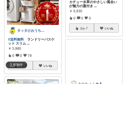
カチュー水草のやさしい風合い
が魅力の蓋付き
...
￥
6,930
0
0
0
コレ
いいね
タッタ@おうち時間を楽しく快適に！
#送料無料
ランドリーバスケ
ット スリム
...
￥
5,980
0
0
79
2,808
件
コレ
いいね
なおちゃん🍄🌲好きなものに囲まれたい
🍄角型天ぷら鍋🌲 長めの食材も
OK‼️
...
￥
4,950～
1
5
519