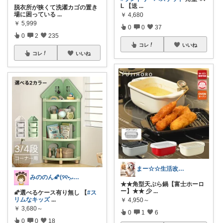
L 【送
...
脱衣所が狭くて洗濯カゴの置き
場に困っている
...
￥
4,680
￥
5,999
0
0
37
0
2
235
コレ
いいね
コレ
いいね
まー☆☆生活改善お探し人
みののん🌠(୨୧•͈ᴗ•͈)感謝♡
★★角型天ぷら鍋【富士ホーロ
ー】★★ 少
...
🌠選べるケース有り無し 【
#ス
リムなキッズ
...
￥
4,950～
￥
3,680～
0
1
6
0
0
18