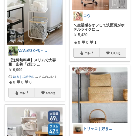
コウ
​＼生活感をオフして洗面所がホ
テルライクに
...
￥
5,420
0
0
1
VaVa＠3０代～初めての都内暮らし
コレ
いいね
【送料無料🚚】スリムで大容
量！山善「2段ラ
...
￥
9,999
ゆる｜ズボラの
...
さんのコレ！
0
0
0
コレ
いいね
トリッコ｜好きな雑貨・インテリア