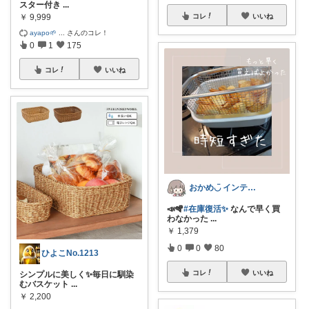
スター付き
...
￥
9,999
コレ
いいね
ayapo🌱
...
さんのコレ！
0
1
175
コレ
いいね
おかめ◡̈ インテリア❁美味しいもの❁
📣🪇
#在庫復活✨
なんで早く買
わなかった
...
￥
1,379
0
0
80
ひよこNo.1213
コレ
いいね
シンプルに美しく✨️毎日に馴染
むバスケット
...
￥
2,200