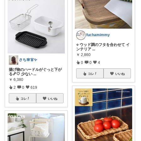
fuchamimmy
⟡ ウッド調のフタを合わせて イ
ンテリア
...
￥
2,860
さち🌸👗✨
0
0
4
揚げ物のハードルがぐっと下が
る🍤🤍 少ない
...
コレ
いいね
￥
6,380
2
0
619
コレ
いいね