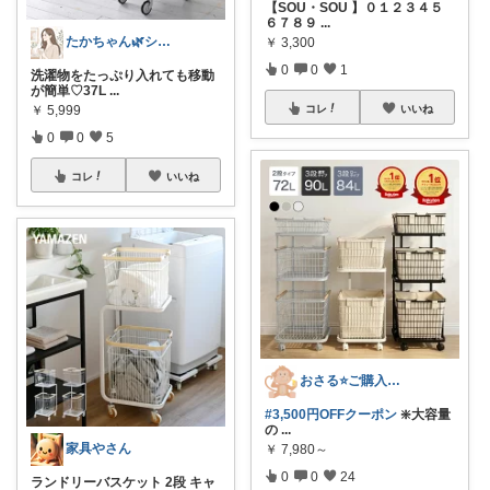
【SOU・SOU 】０１２３４５
６７８９
...
たかちゃん🌿シンプルで心地よい暮らし
￥
3,300
0
0
1
洗濯物をたっぷり入れても移動
が簡単♡37L
...
￥
5,999
コレ
いいね
0
0
5
コレ
いいね
おさる⭐ご購入感謝🐹
#3,500円OFFクーポン
❇️大容量
の
...
家具やさん
￥
7,980～
0
0
24
ランドリーバスケット 2段 キャ