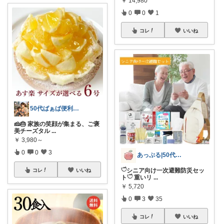
￥
14,980
0
0
1
コレ
いいね
50代ばぁば便利ROOM
🧀🎂 家族の笑顔が集まる、ご褒
美チーズタル
...
￥
3,980～
0
0
3
あっぷる|50代新人保育士のおすすめ🍎
𓎩シニア向け一次避難防災セッ
コレ
いいね
ト𓎩 重いリ
...
￥
5,720
0
3
35
コレ
いいね