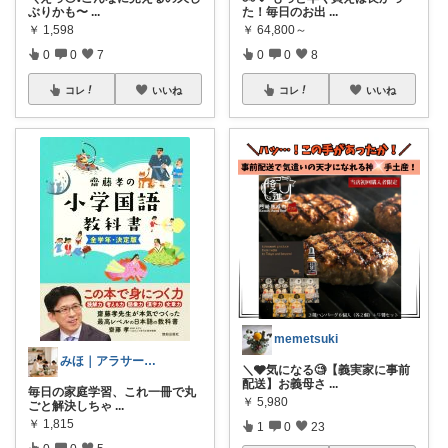
ぶりかも〜
...
た！毎日のお出
...
￥
1,598
￥
64,800～
0
0
7
0
0
8
コレ
いいね
コレ
いいね
memetsuki
みほ｜アラサー主婦｜共働き｜2児育児中
＼🩶気になる🧐【義実家に事前
配送】お義母さ
...
毎日の家庭学習、これ一冊で丸
￥
5,980
ごと解決しちゃ
...
￥
1,815
1
0
23
0
0
5