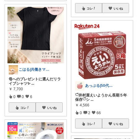
コレ
いいね
こはる|共働きママのお助け&癒しアイテム
母へのプレゼントに選んだリラ
イブシャツ✨
...
あっぷる|50代新人保育士のおすすめ🍎
￥
7,700
𓎩井村屋えいようかん長期５年
0
0
6
保存𓎩 ​シ
...
￥
4,566
コレ
いいね
0
2
66
コレ
いいね