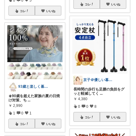
コレ
いいね
コレ
いいね
京子＠優しい暮らし
93歳と楽しく暮らすためのお部屋
長時間の歩行も足腰の負担をグ
ッと軽減してく
...
☀️90歳を超えた家族の夏の日焼
￥
4,380
け対策、ち
...
￥
2,990
0
0
8
1
0
1
コレ
いいね
コレ
いいね