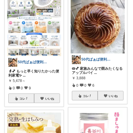
50代ばぁば便利ROOM
50代ばぁば便利ROOM
🥧💕 家族みんなで囲みたくなる
👵💕 もっと早く知りたかった便
アップルパイ
...
利家電✨
...
￥
3,888
￥
5,478～
0
0
6
0
0
9
コレ
いいね
コレ
いいね