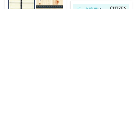
おくりもの送りたい
ひと口食べて「こんなに美味し
いそうめんがあ
...
￥
2,916
売切れ
0
12
171
コレ
いいね
こんくみ＠健康と美/もう一度恋しよう
毎日の健康チェックを快適にす
る便利機能が満
...
￥
7,800～
0
1
25
コレ
いいね