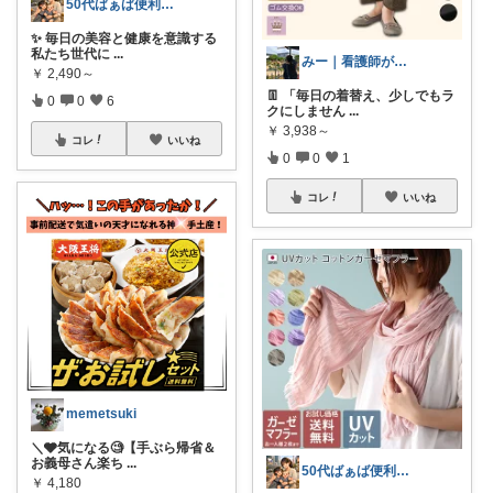
50代ばぁば便利ROOM
✨ 毎日の美容と健康を意識する
私たち世代に
...
みー｜看護師が選ぶ介護用品と暮らし
￥
2,490～
👖 「毎日の着替え、少しでもラ
0
0
6
クにしません
...
￥
3,938～
コレ
いいね
0
0
1
コレ
いいね
memetsuki
＼🩶気になる🧐【手ぶら帰省＆
お義母さん楽ち
...
50代ばぁば便利ROOM
￥
4,180