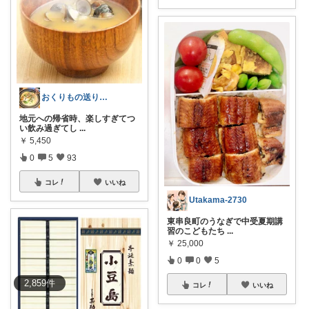
おくりもの送りたい
地元への帰省時、楽しすぎてつ
い飲み過ぎてし
...
￥
5,450
0
5
93
コレ
いいね
Utakama-2730
東串良町のうなぎで中受夏期講
習のこどもたち
...
￥
25,000
0
0
5
2,859
件
コレ
いいね