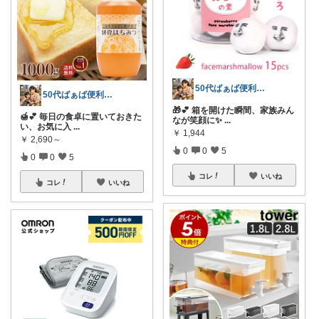
50代ばぁば便利ROOM
50代ばぁば便利ROOM
🎁💕 箱を開けた瞬間、家族みん
🍯💕 毎日の食卓に置いておきた
なが笑顔に✨
...
い、お気に入
...
￥
1,944
￥
2,690～
0
0
5
0
0
5
コレ
いいね
コレ
いいね