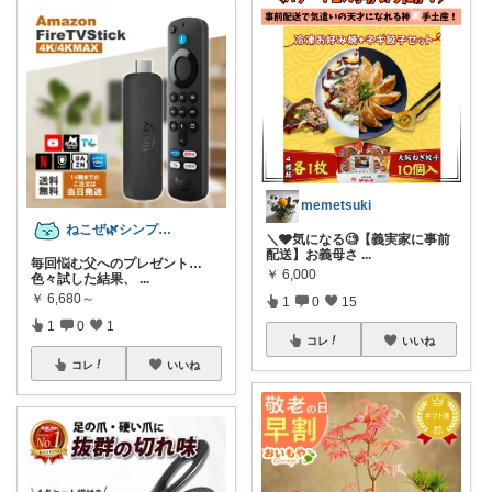
memetsuki
ねこぜ🌿シンプルライフ
＼🩶気になる🧐【義実家に事前
配送】お義母さ
...
毎回悩む父へのプレゼント…
￥
6,000
色々試した結果、
...
￥
6,680～
1
0
15
1
0
1
コレ
いいね
コレ
いいね