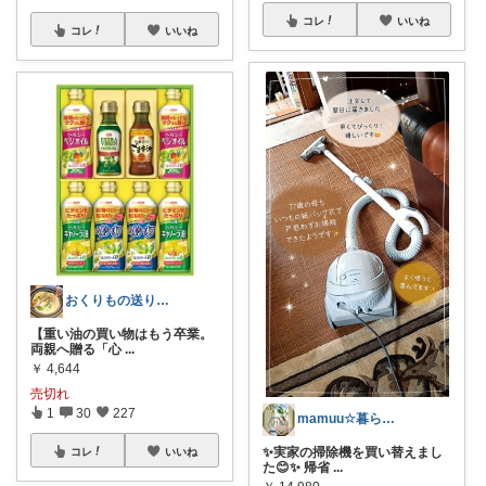
コレ
いいね
コレ
いいね
おくりもの送りたい
【重い油の買い物はもう卒業。
両親へ贈る「心
...
￥
4,644
売切れ
1
30
227
mamuu☆暮らしにときめくものを✨️
✨実家の掃除機を買い替えまし
コレ
いいね
た😊✨ 帰省
...