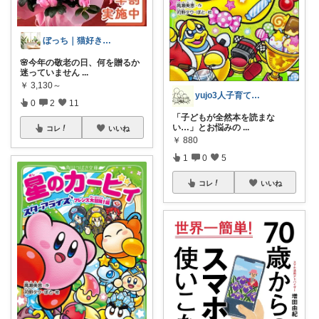
ぼっち｜猫好き57歳主婦の健康ライフ
🌸今年の敬老の日、何を贈るか
迷っていません
...
￥
3,130～
yujo3人子育て@楽々知育,受験＋糖質
0
2
11
​「子どもが全然本を読まな
い…」とお悩みの
...
コレ
いいね
￥
880
1
0
5
コレ
いいね