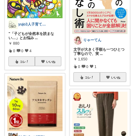
yujo3人子育て@楽々知育,受験＋糖質
"​「子どもが全然本を読まな
い…」とお悩み
...
りゃーてん
￥
880
文字が大きく手順も一つひとつ
0
0
4
丁寧なので、実
...
￥
1,650
コレ
いいね
0
0
1
コレ
いいね