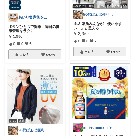
50代ばぁば便利ROOM
あいり🌸家族を守るワーママ
👵💕 家族みんなが「使いやす
ボタンひとつで簡単！毎日の健
い！」と思える
...
康管理をラクに
...
￥
2,750～
￥
5,980
0
0
7
0
0
5
コレ
いいね
コレ
いいね
smile.mama_life
50代ばぁば便利ROOM