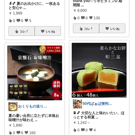
thank you♡リボビタミンD 期
👵💕 夏のお出かけに、一枚ある
間限
...
と安心✨
...
￥
6,600
￥
1,999
0
0
130
0
0
5
コレ
いいね
コレ
いいね
50代ばぁば便利ROOM
おくりもの送りたい
🍵💕 大切な人と味わいたい、ほ
夏の暑い台所に立たずに本格お
っとする和菓
...
味噌汁が味わえ
...
￥
1,242～
￥
1,890
0
0
4
0
6
160