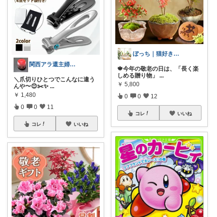
ぼっち｜猫好き57歳主婦の健康ライフ
関西アラ還主婦 小町
🍁今年の敬老の日は、「長く楽
しめる贈り物」
...
＼爪切りひとつでこんなに違う
￥
5,800
んや〜😊✂️✨
...
￥
1,480
0
0
12
0
0
11
コレ
いいね
コレ
いいね