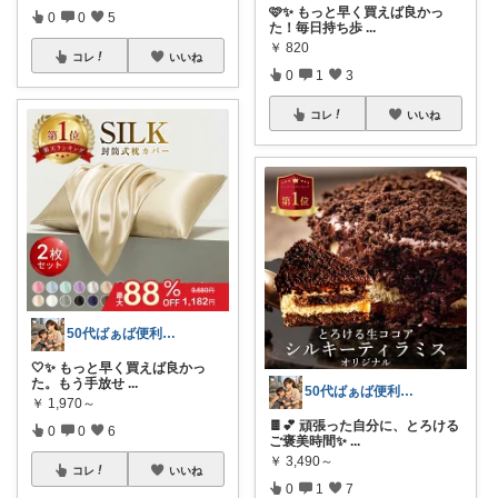
🩷✨ もっと早く買えば良かっ
0
0
5
た！毎日持ち歩
...
￥
820
コレ
いいね
0
1
3
コレ
いいね
50代ばぁば便利ROOM
🤍✨ もっと早く買えば良かっ
た。もう手放せ
...
50代ばぁば便利ROOM
￥
1,970～
🍫💕 頑張った自分に、とろける
0
0
6
ご褒美時間✨
...
￥
3,490～
コレ
いいね
0
1
7