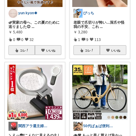
yun kyon🍀
ぴっち
🌿実家の母へ、この夏のために
老眼で爪切りが怖い…深爪や怪
送りました😊
...
我の不安、これ
...
￥
5,480
￥
3,280
0
0
32
1
9
113
コレ
いいね
コレ
いいね
関西アラ還主婦 小町
50代ばぁば便利ROOM
＼えっ😳❗️こんなに見えるの久し
🚲💙 もっと早く買えば良かっ