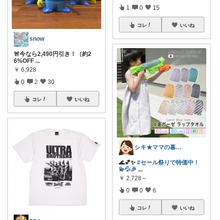
1
0
15
コレ
いいね
snow
🚨今なら2,490円引き！（約2
6%OFF
...
￥
6,928
0
2
30
コレ
いいね
シキ★ママの暮らし、キッズ
🌊💕✨
#セール祭りで特価中！
💫💦🎉
...
￥
2,728～
0
0
6
コレ
いいね