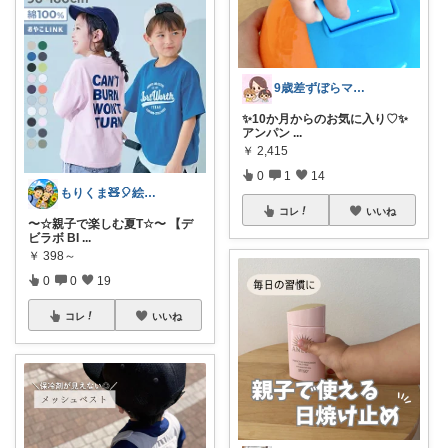
9歳差ずぼらママの買って良かったもの✨
✨10か月からのお気に入り♡✨
アンパン
...
￥
2,415
0
1
14
もりくま🧸🎈絵本・スイーツ・酒他🙇
コレ
いいね
〜☆親子で楽しむ夏T☆〜 【デ
ビラボ BI
...
￥
398～
0
0
19
コレ
いいね