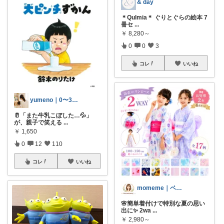
& day
＊Qulmia＊ ぐりとぐらの絵本 7
冊セ
...
￥
8,280～
0
0
3
コレ
いいね
yumeno｜0〜3歳知育🌱
🥛「また牛乳こぼした…💦」
が、親子で笑える
...
￥
1,650
0
12
110
コレ
いいね
momeme｜ベビー&キッズ専門店
🌸簡単着付けで特別な夏の思い
出に✨ 2wa
...
￥
2,980～