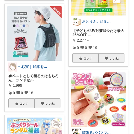
おとうふ。@８月もよろしくお願いします
【子どものUV対策🌞今だけ最大
25％OFF
...
￥
2,277～
0
0
19
コレ
いいね
へむ実 │ 絵本を楽しむズボラママ📚
🧊ベストとして着るのはもちろ
ん、ランドセル
...
￥
1,998
0
0
18
コレ
いいね
頑張るパパママ応援隊@育児・子供用品紹介