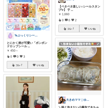
【ペタペタ楽しい♪シールスタン
プ✨】 子
...
￥
1,660
0
0
2
コレ
いいね
🦄ぷっくりシール屋さん🍬
とにかく柄が可愛い「ボンボン
ドロップシール
...
￥
450～
0
0
3
コレ
いいね
大きめママ｜ゆる育児と暮らしアイテム
＼娘と包まない小籠包できちゃ