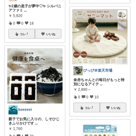
✨2歳の息子が夢中♡✨ シルバニ
アファミ
...
￥
5,920
0
0
18
コレ
いいね
ぴっぴ＠楽天市場
🌼赤ちゃんとの毎日がもっと特
別になるアイテ
...
￥
2,880～
0
0
10
コレ
いいね
keeeeei
親子でお気に入りの、しそひじ
きふりかけです
...
￥
1,760
0
4
79