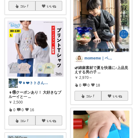
コレ
いいね
momeme｜ベビー&キッズ専門店
🌿綿麻素材で夏を快適に♪上品見
えする男の子
...
￥
2,970～
💚👧❤️トトさん 8月🥵
0
0
18
👦🉐クーポンあり！ 大好きなブ
ルーイと一
...
コレ
いいね
￥
2,500
0
0
16
コレ
いいね