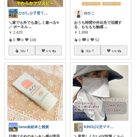
ひがし@子育て夫婦の役立ちアイテム
ゆかこ
＼家でも外でも楽しく遊べる✨
おうち時間や外出先で活躍す
／ ボーネル
...
る、もちもち触感
...
￥
2,420
￥
1,999
0
0
108
0
0
52
コレ
いいね
コレ
いいね
hana🌼絵本と雑貨
KIHO@2児ママ（👧小5👦小3）
日焼け止めのキシキシ感が苦手
＼息苦しくないUV対策／ ルム