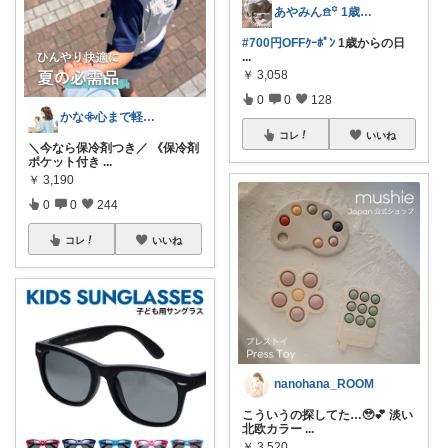
あやみん𖠿꙳ 1歳児ママ┋かわいいもの
#700円OFFｸｰﾎﾟﾝ
1歳からの日
...
￥
3,058
0
0
128
かな𖧷心まで軽くなる暮らしの記録🌿
コレ
いいね
＼今なら保冷剤つき／ 《保冷剤
ポケット付き
...
￥
3,190
0
0
244
コレ
いいね
nanohana_ROOM
こういうの探してた…🥹💕 淡い
北欧カラー
...
￥
3,520