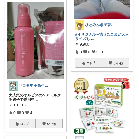
ひとみん@子育てと可愛いもの好き⚮̈
#オリジナル写真
#ここまだ大人
サイズも
...
￥
9,900
3
0
910
コレ
いいね
​リコ＠男子高生ワーママ便利グッズと美容
大人気のオルビスのヘアミルク
を親子で愛用中
...
￥
1,100～
0
0
4
コレ
いいね