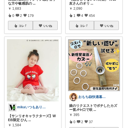
な方や敏感肌の
...
友さんのオリ
...
￥
1,683
￥
2,090
0
2
179
1
4
454
コレ
いいね
コレ
いいね
おもち🐹快適暮らし🌸オリ写🪴
娘のリクエストでポチしたカズ
mikaいつもありがとうございます🩷
ー笛🎶✨口で吹
...
￥
395
【サンリオキャラクターズ】W
EB限定 ひん
...
0
2
37
￥
1,584