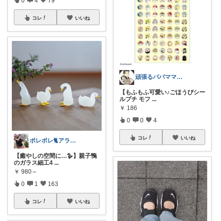
コレ
いいね
頑張るパパママ応援隊@育児・子供用品紹介
【もふもふ可愛い♪ごほうびシー
ルプチ モフ
...
￥
186
0
0
4
コレ
いいね
ポレポレ🐈アラフィフの可愛い図鑑
【癒やしの空間に…🪿】親子鴨
のガラス細工4
...
￥
980～
0
1
163
コレ
いいね