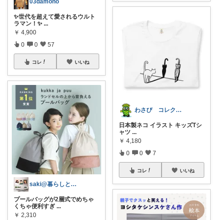
03damono
✨世代を超えて愛されるウルト
ラマン！✨
...
￥
4,900
0
0
57
コレ
いいね
わさび コレクションもご利用ください
日本製ネコ イラスト キッズTシ
ャツ
...
￥
4,180
0
0
7
コレ
いいね
saki@暮らしと子育て在宅ワーク
プールバッグが2層式でめちゃ
くちゃ便利すぎ
...
￥
2,310