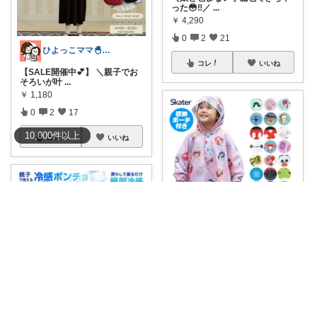
った😳‼️／
...
￥
4,290
0
2
21
ひよっこママ🐣𓂃ゆるっと育児と暮らし
コレ
いいね
【SALE開催中💕】 ＼親子でお
そろいが叶
...
￥
1,180
0
2
17
10,000
件
以上
コレ
いいね
シキ★ママの暮らし、キッズ
🌧️💦✨
#23％OFF★
#送料無料
🌟
...
￥
1,989～
0
0
4
ゆぅ🍀︎ 快適なくらし