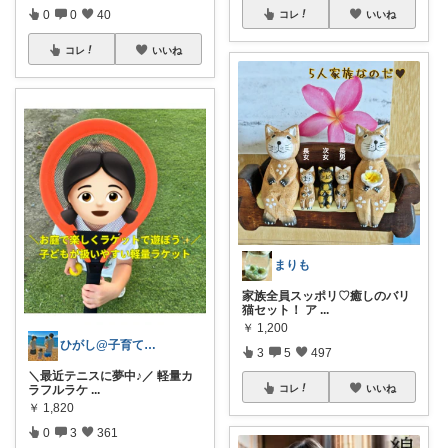
0
0
40
コレ
いいね
コレ
いいね
まりも
家族全員スッポリ♡癒しのバリ
猫セット！ ア
...
￥
1,200
ひがし@子育て夫婦の役立ちアイテム
3
5
497
＼最近テニスに夢中♪／ 軽量カ
ラフルラケ
...
コレ
いいね
￥
1,820
0
3
361