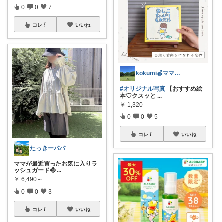
0
0
7
コレ
いいね
kokumi🍎ママのコツコツlife
#オリジナル写真
【おすすめ絵
本♡クスッと
...
￥
1,320
0
0
5
コレ
いいね
たっきーパパ
ママが最近買ったお気に入りラ
ッシュガード🌞
...
￥
6,490～
0
0
3
コレ
いいね