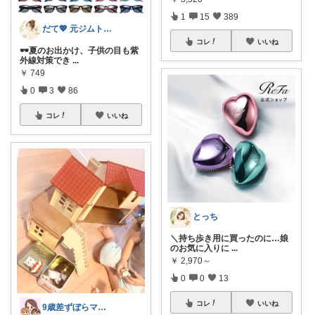
1
15
389
だて💖 元ジムトレーナーママ子育て美容
コレ
いいね
🕶️夏のお出かけ、子供の目も紫
外線対策でき
...
￥
749
0
3
86
コレ
いいね
とっち
＼持ち歩き用に買ったのに…娘
のお気に入りに
...
￥
2,970～
0
0
13
コレ
いいね
9歳差ずぼらママの買って良かったもの✨