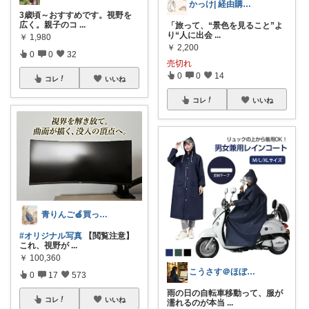
かっけ| 経由購入 | 経由購入感謝 |
3歳頃～おすすめです。視野を
広く。親子のコ
...
「旅って、“景色を見ること”よ
り“人に出会
...
￥
1,980
￥
2,200
0
0
32
売切れ
0
0
14
コレ
いいね
コレ
いいね
青りんご🍏買って良かったものROOM
#オリジナル写真
【閲覧注意】
これ、視野が
...
￥
100,360
こうさす＠ほぼ毎日更新
0
17
573
雨の日の自転車移動って、服が
コレ
いいね
濡れるのが本当
...