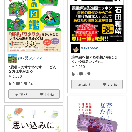
Nakabook
境界線を越える発想が身につ
yu.2児シンママ いつも心から感謝です
く、今読みたい行
...
￥
1,980
7歳頃～おすすめです！ どん
なお仕事がある
...
0
0
3
￥
1,650
0
1
84
コレ
いいね
コレ
いいね