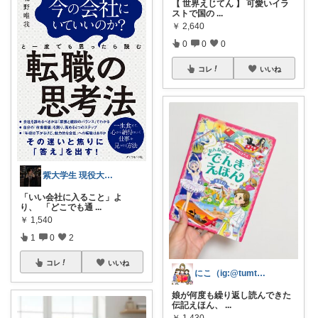
【 世界えじてん 】 可愛いイラ
ストで国の
...
￥
2,640
0
0
0
コレ
いいね
紫大学生 現役大学生の知見
「いい会社に入ること」よ
り、 「どこでも通
...
￥
1,540
1
0
2
コレ
いいね
にこ（ig:@tumtumehon）
娘が何度も繰り返し読んできた
伝記えほん、
...