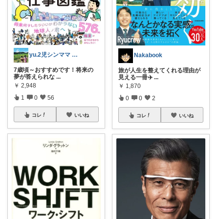
yu.2児シンママ いつも心から感謝です
Nakabook
7歳頃～おすすめです！将来の
旅が人生を整えてくれる理由が
夢が答えられな
...
見える一冊✈️
...
￥
2,948
￥
1,870
1
0
56
0
0
2
コレ
いいね
コレ
いいね