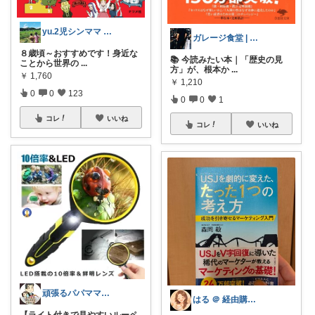
yu.2児シンママ いつも心から感謝です
ガレージ食堂 | 開業準備中
８歳頃～おすすめです！身近な
📚 今読みたい本｜「歴史の見
ことから世界の
...
方」が、根本か
...
￥
1,760
￥
1,210
0
0
123
0
0
1
コレ
いいね
コレ
いいね
頑張るパパママ応援隊@育児・子供用品紹介
はる ＠ 経由購入感謝です✨