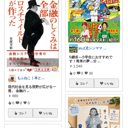
yu.2児シンママ いつも心から感謝です
5歳頃～小学生におすすめで
す！将来の夢…分
...
￥
1,540
0
0
30
もふねこ｜本と猫と暮らし
コレ
いいね
現代社会を見る視野が広がる一
冊。 金融の
...
￥
880
0
0
0
コレ
いいね