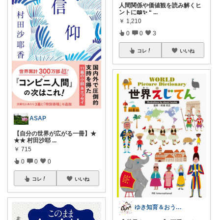
人間関係や価値観を読み解くヒ
ントに📖✨ “
...
￥
1,210
0
0
3
コレ
いいね
ASAP
【自分の世界が広がる一冊】★
★★ 村田沙耶
...
￥
715
0
0
0
コレ
いいね
ゆき知育＆おうち英語