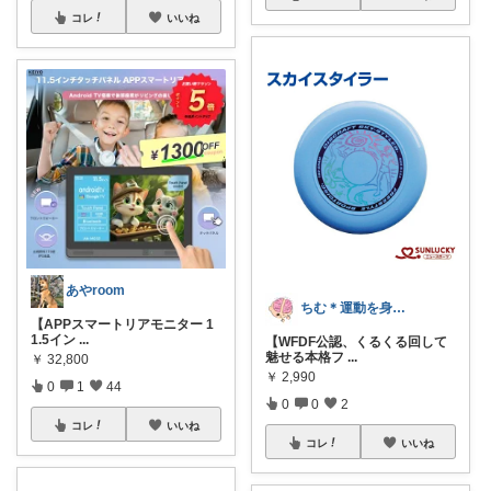
コレ
いいね
あやroom
ちむ＊運動を身近に、ハッピーに＊
【APPスマートリアモニター 1
1.5イン
...
【WFDF公認、くるくる回して
魅せる本格フ
...
￥
32,800
￥
2,990
0
1
44
0
0
2
コレ
いいね
コレ
いいね