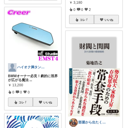
￥
3,180
0
0
2
コレ
いいね
ハイオク満タン多肉
BMWオーナー必見！劇的に視界
が広がる魔法
...
￥
13,200
0
0
0
コレ
いいね
部屋から出たくない/ひきこもりたい人へ