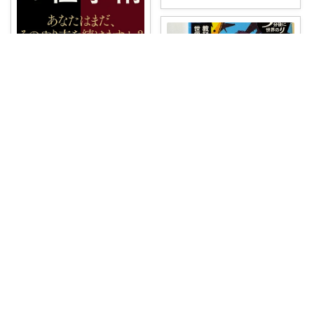
ねこ
「日本では当たり前。でも世界
では通用しない
...
￥
1,870
0
0
10
コレ
いいね
りんこ｜絵本・児童書と雑貨
#オリジナル写真
【小学校高学
年〜】“
...
￥
1,320
1
1
29
コレ
いいね