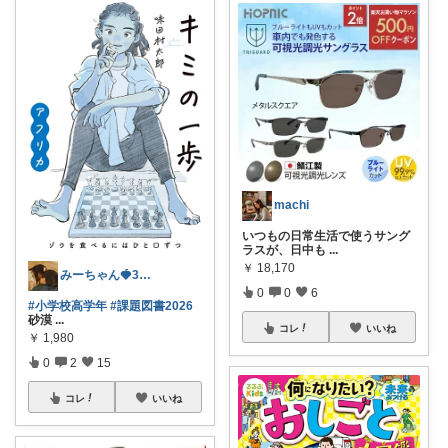
machi
いつもの日常生活で使うサング
ラスが、日中も
...
￥
18,170
みーちゃん🍓3児ママ
0
0
6
#小学校高学年
#課題図書2026
砂漠
...
コレ
いいね
￥
1,980
0
2
15
コレ
いいね