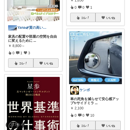
￥
1,650
0
0
1
コレ
いいね
Yana🌿質の高い暮らしのROOM
家具の配置や部屋の空間を自由
に変えるために
...
￥
8,800～
0
1
3
コレ
いいね
ケンボ
車の死角を減らせて安心感アッ
プ✨サイドミラ
...
￥
2,100
0
0
10
277
件
コレ
いいね