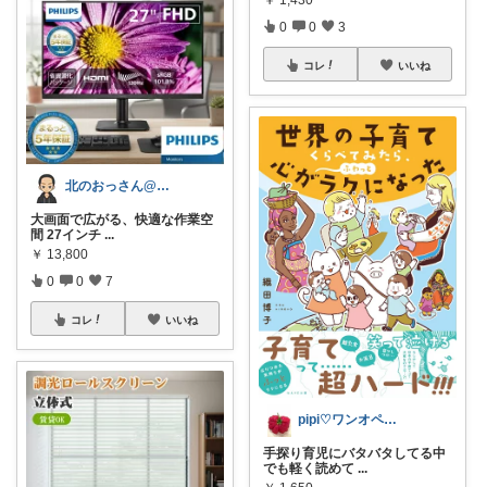
￥
1,430
0
0
3
コレ
いいね
北のおっさん@ガジェット好き
大画面で広がる、快適な作業空
間 27インチ
...
￥
13,800
0
0
7
コレ
いいね
pipi♡ワンオペ育児♡時短家事♡犬
手探り育児にバタバタしてる中
でも軽く読めて
...