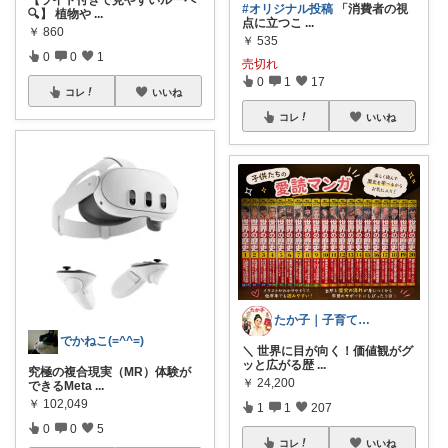
【ライト付きで見やすいルーペ
#オリジナル投稿
「消費者の視
🔍】 植物や
...
点に立つこ
...
￥
860
￥
535
0
0
1
売切れ
0
1
17
コレ
いいね
コレ
いいね
たか子｜子育てと心地いい暮らし
でかねこ(=^^=)
＼ 世界に目が向く！価値観がグ
ッと広がる歴
...
究極の複合現実（MR）体験が
￥
24,200
できるMeta
...
￥
102,049
1
1
207
0
0
5
コレ
いいね