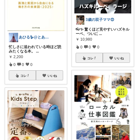
3歳の双子ママ😍
👓✨ 驚くほど見やすいハズキル
ーペ、ついに
...
あひる🪿@とある激務コンサル
￥
10,980
忙しさに追われている時ほど読
0
0
0
みたくなる本。
...
￥
2,200
コレ
いいね
0
0
0
コレ
いいね