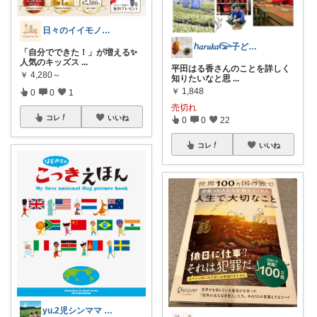
日々のイイモノログ
ℎ𝑎𝑟𝑢𝑘𝑎𓅼子ども/暮らし
「自分でできた！」が増える✨
人気のキッズス
...
平田はる香さんのことを詳しく
￥
4,280～
知りたいなと思
...
￥
1,848
0
0
1
売切れ
コレ
いいね
0
0
22
コレ
いいね
yu.2児シンママ いつも心から感謝です