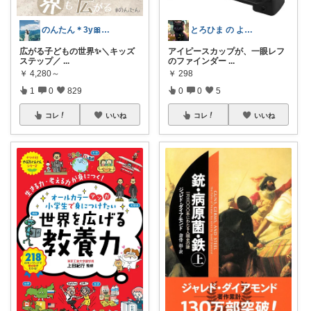
のんたん＊3y🎀1y👶🏻🍼
とろひま の よろず屋～お得な商品たち～
広がる子どもの世界✨＼キッズ
アイピースカップが、一眼レフ
ステップ／
...
のファインダー
...
￥
4,280～
￥
298
1
0
829
0
0
5
コレ
いいね
コレ
いいね