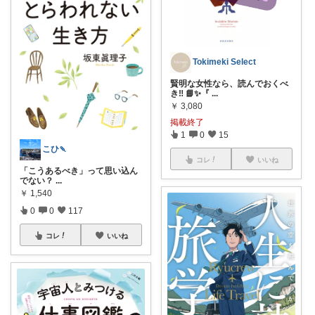
Tokimeki Select
賢明な女性なら、読んでおくべ
き‼️ 📘✨『
...
￥
3,080
掲載終了
1
0
15
こひ🍡
コレ
いいね
「こうあるべき」って思い込ん
でない？
...
￥
1,540
0
0
117
コレ
いいね