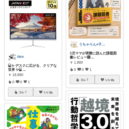
うちゃりん⭐︎子育て・読書・おすすめ
3児ママが実際に読んだ課題図
hiro
書レビュー🔟
...
￥
1,980
💻✨ デスクに広がる、クリアな
世界 ✨💻
...
0
0
1
￥
18,980
コレ
いいね
0
0
1
コレ
いいね