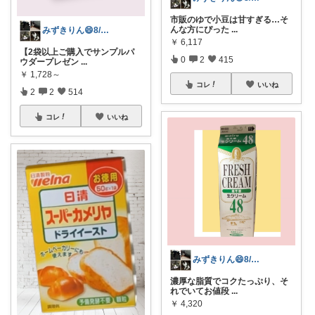
市販のゆで小豆は甘すぎる…そ
んな方にぴった
...
みずきりん😄8/6日お買い上げ感謝
￥
6,117
【2袋以上ご購入でサンプルパ
0
2
415
ウダープレゼン
...
￥
1,728～
コレ
いいね
2
2
514
コレ
いいね
みずきりん😄8/6日お買い上げ感謝
濃厚な脂質でコクたっぷり、そ
れでいてお値段
...
￥
4,320