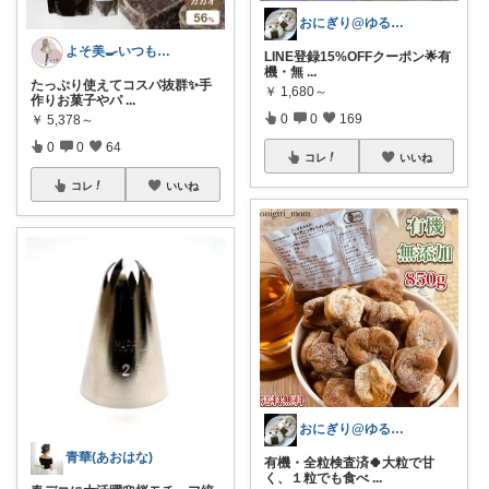
おにぎり@ゆる無添加🍀４歳娘の療育ママ
よそ美🍳いつも感謝です💓
LINE登録15%OFFクーポン🌟有
機・無
...
たっぷり使えてコスパ抜群✨手
￥
1,680～
作りお菓子やパ
...
0
0
169
￥
5,378～
0
0
64
コレ
いいね
コレ
いいね
おにぎり@ゆる無添加🍀４歳娘の療育ママ
青華(あおはな)
有機・全粒検査済🍀大粒で甘
く、１粒でも食べ
...