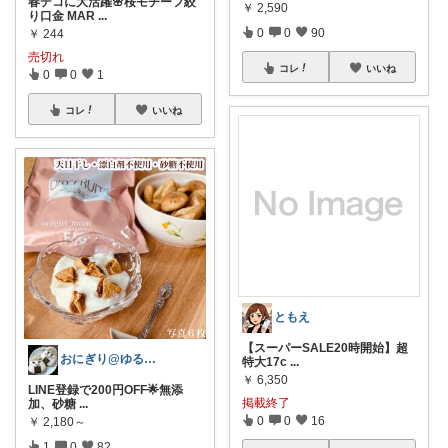
春デコに大活躍🌸桜モチーフ絞
￥
2,590
り口金 MAR
...
0
0
90
￥
244
売切れ
コレ
いいね
0
0
1
コレ
いいね
ともえ
【スーパーSALE20時開始】超
おにぎり@ゆる無添加🍀４歳娘の療育ママ
特大17c
...
￥
6,350
LINE登録で200円OFF🌟無添
掲載終了
加、砂糖
...
0
0
16
￥
2,180～
1
0
82