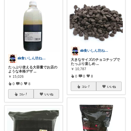
🍰食いしん坊ねっこ🍩毎日タロット占い
🍰食いしん坊ねっこ🍩毎日タロット占い
大きなサイズのチョコチップで
たっぷり楽しめ
...
たっぷり使える大容量でお店の
￥
10,787
ような本格デザ
...
0
0
8
￥
15,026
0
0
8
コレ
いいね
コレ
いいね