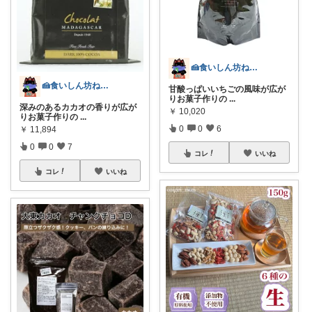
🍰食いしん坊ねっこ🍩毎日タロット占い
🍰食いしん坊ねっこ🍩毎日タロット占い
甘酸っぱいいちごの風味が広が
りお菓子作りの
...
深みのあるカカオの香りが広が
￥
10,020
りお菓子作りの
...
0
0
6
￥
11,894
0
0
7
コレ
いいね
コレ
いいね