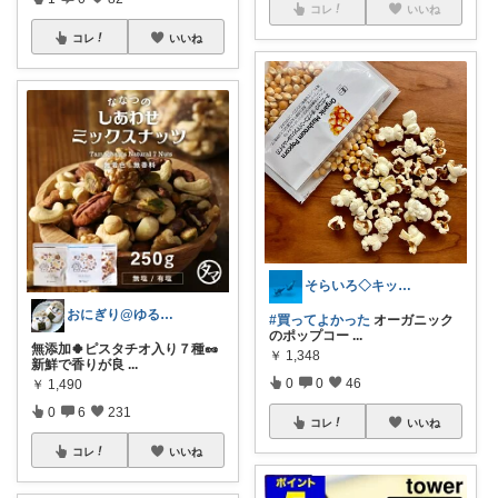
コレ
いいね
コレ
いいね
そらいろ◇キッチン・雑貨・インテリア・本
おにぎり@ゆる無添加🍀４歳娘の療育ママ
#買ってよかった
オーガニック
のポップコー
...
無添加🍀ピスタチオ入り７種🥜
￥
1,348
新鮮で香りが良
...
0
0
46
￥
1,490
0
6
231
コレ
いいね
コレ
いいね