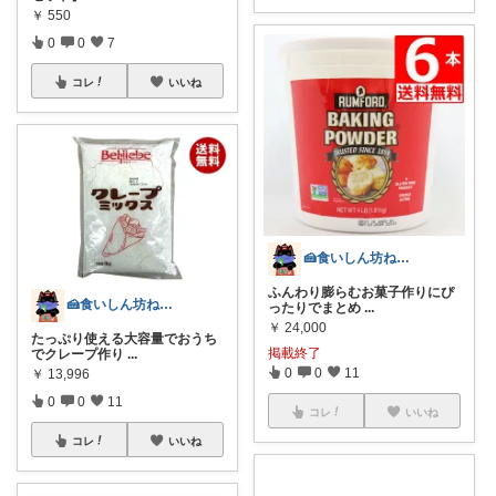
￥
550
0
0
7
コレ
いいね
🍰食いしん坊ねっこ🍩毎日タロット占い
ふんわり膨らむお菓子作りにぴ
🍰食いしん坊ねっこ🍩毎日タロット占い
ったりでまとめ
...
￥
24,000
たっぷり使える大容量でおうち
掲載終了
でクレープ作り
...
0
0
11
￥
13,996
0
0
11
コレ
いいね
コレ
いいね