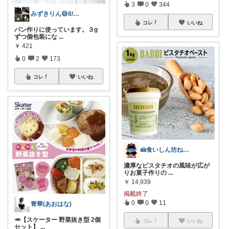
3
0
344
みずきりん😄8/6日お買い上げ感謝
コレ
いいね
パン作りに使っています。３g
ずつ個包装にな
...
￥
421
0
2
173
コレ
いいね
🍰食いしん坊ねっこ🍩毎日タロット占い
濃厚なピスタチオの風味が広が
りお菓子作りの
...
￥
14,939
掲載終了
0
0
11
青華(あおはな)
🥕【スケーター 野菜抜き型 2個
コレ
いいね
セット】
...