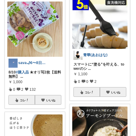
青華(あおはな)
sava🌙6〜8日ありがと🥰
スマートに“塗る”を叶える、to
werのシ
...
8/10
#購入品
★オリ写2枚【送料
￥
1,100
無料】
...
0
0
2
￥
1,000
0
2
132
コレ
いいね
コレ
いいね