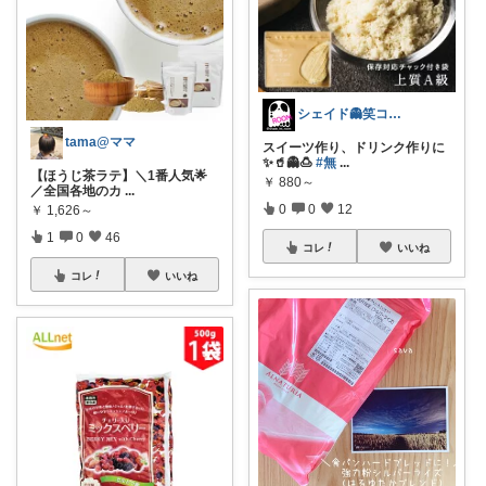
シェイド👻笑コレの人🤣経由感謝💕
tama@ママ
スイーツ作り、ドリンク作りに
✨🥤👻🍮
#無
...
【ほうじ茶ラテ】＼1番人気🌟
￥
880～
／全国各地のカ
...
0
0
12
￥
1,626～
1
0
46
コレ
いいね
コレ
いいね