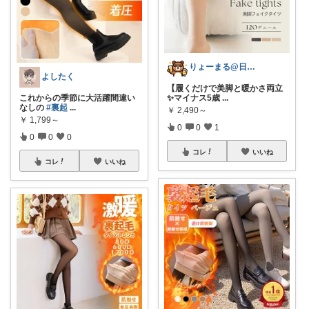
りょーまる@日用品×ファッション
よしたく
【履くだけで美脚と暖かさ両立
これからの季節に大活躍間違い
✨マイナス5歳
...
なしの
#裏起
...
￥
2,490～
￥
1,799～
0
0
1
0
0
0
コレ
いいね
コレ
いいね