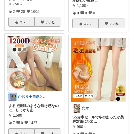
が嬉しい裏起
...
￥
750～
￥
1,100～
2
28
1605
0
0
0
コレ
いいね
コレ
いいね
かおり🍀自然とやさしい暮らし🐑🍀
まるで素肌のような透け感なの
たか
に、しっかりあ
...
￥
1,580
SS赤字セールで冬のあったか美
脚対策に✨楽
...
7
0
1427
￥
980～
コレ
いいね
0
0
0