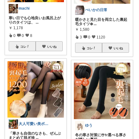
machi
ぺいかの日常
寒い日でも心地良いお風呂上が
暖かさと見た目を両立した裏起
りのタイツは、
...
毛タイツ❄️
...
￥
1,178
￥
1,580
0
0
8
3
0
1120
コレ
いいね
コレ
いいね
大人可愛い美ボディ研究所Premium
ゆう
「寒さも自信のなさも、ぜんぶ
冬の寒さ対策に☃️✨選べる厚さ
まとめて脱ぎ捨
...