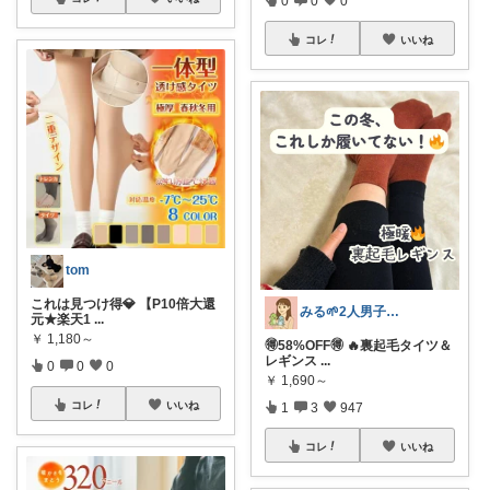
コレ
いいね
tom
これは見つけ得💎 【P10倍大還
みる🌱2人男子ママ👦👦
元★楽天1
...
￥
1,180～
🉐58%OFF🉐 🔥裏起毛タイツ＆
レギンス
...
0
0
0
￥
1,690～
コレ
いいね
1
3
947
コレ
いいね