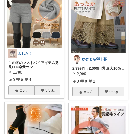
よしたく
ゆきとら🐯｜暮らしをラクにしたいパパ
この冬のマストバイアイテム発
見👀✨楽天ラン
...
2,999円→2,699円🉐 最大10%
...
￥
1,780
￥
2,999
0
0
4
0
0
2
コレ
いいね
コレ
いいね