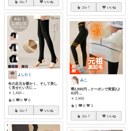
コレ
いいね
コレ
いいね
よしたく
みこ
冬の足元を暖かく、そして美し
く見せたい方に
...
🉐2,990円→クーポンで実質2,2
￥
1,480～
43円
...
￥
2,990
0
0
0
1
0
3
コレ
いいね
コレ
いいね