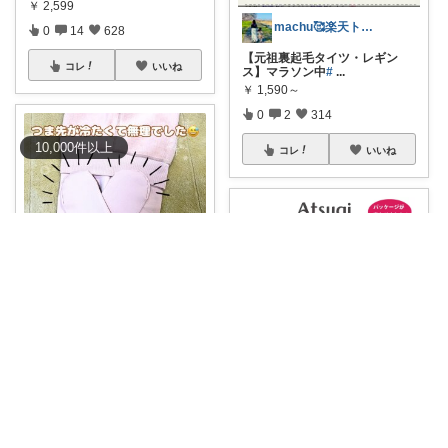
￥
2,599
machu🥰楽天トラベル感謝✨
0
14
628
【元祖裏起毛タイツ・レギン
コレ
いいね
ス】マラソン中
#
...
￥
1,590～
0
2
314
10,000
件
以上
コレ
いいね
♡ルンルン♡あったか暮らしROOM
つま先まで裏起毛のタイツを選
びました。
...
￥
1,980～
0
2
291
pastel color
コレ
いいね