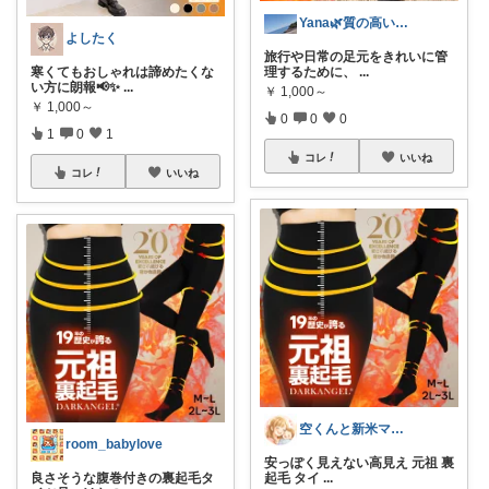
Yana🌿質の高い暮らしのROOM
よしたく
旅行や日常の足元をきれいに管
寒くてもおしゃれは諦めたくな
理するために、
...
い方に朗報📢✨
...
￥
1,000～
￥
1,000～
0
0
0
1
0
1
コレ
いいね
コレ
いいね
空くんと新米ママ🌸💪
room_babylove
安っぽく見えない高見え 元祖 裏
良さそうな腹巻付きの裏起毛タ
起毛 タイ
...