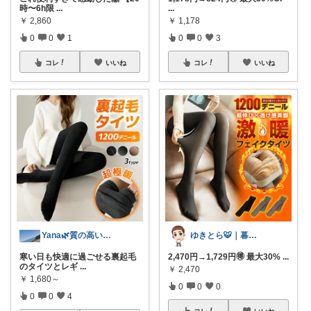
時〜6h限
...
...
￥
2,860
￥
1,178
0
0
1
0
0
3
コレ
いいね
コレ
いいね
Yana🌿質の高い暮らしのROOM
ゆきとら🐯｜暮らしをラクにしたいパパ
寒い日も快適に過ごせる裏起毛
2,470円→1,729円🉐 最大30%
...
のタイツとレギ
...
￥
2,470
￥
1,680～
0
0
0
0
0
4
コレ
いいね