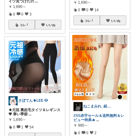
イツ見つけたの
...
￥
1,690～
￥
1,690～
0
0
14
0
0
3
コレ
いいね
コレ
いいね
さぼてん🌵LEE 🐶
ねこまみれ_経由感謝致します🐈
🌵元祖 裏起毛タイツ＆レギンス
💖 寒い季節
...
#SS赤字セール＆送料無料＆レ
￥
1,690～
ビュー特典🔥
...
￥
980～
0
1
54
0
0
2