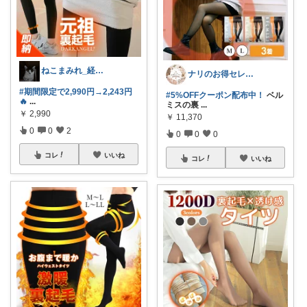
ねこまみれ_経由感謝致します🐈
ナリのお得セレクト
#期間限定で2,990円→2,243円
#5%OFFクーポン配布中！
ベル
🔥
...
ミスの裏
...
￥
2,990
￥
11,370
0
0
2
0
0
0
コレ
いいね
コレ
いいね