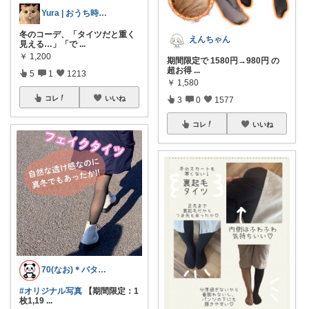
Yura | おうち時間の小さな幸せ🌷
冬のコーデ、「タイツだと重く
えんちゃん
見える…」「で
...
￥
1,200
期間限定で 1580円→980円 の
超お得
...
5
1
1213
￥
1,580
コレ
いいね
3
0
1577
コレ
いいね
70(なお)＊バタバタな毎日をご機嫌に♡
#オリジナル写真
【期間限定：1
枚1,19
...