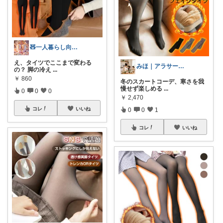
🧸一人暮らし向け｜下着
え、タイツでここまで変わる
みほ｜アラサー主婦｜共働き｜2児育児中
の？ 脚の冷え
...
￥
860
冬のスカートコーデ、寒さを我
慢せず楽しめる
...
0
0
0
￥
2,470
コレ
いいね
0
0
1
コレ
いいね