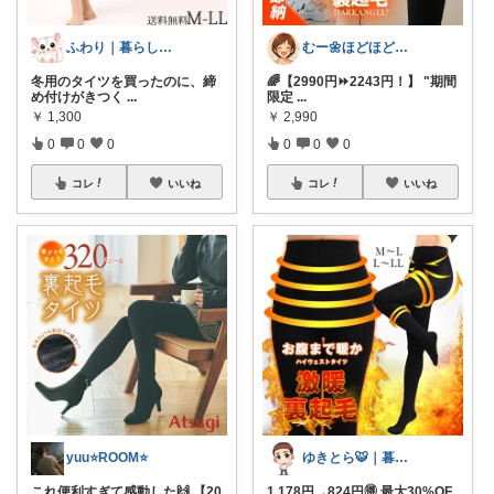
ふわり｜暮らしの負担をかるくする日用品
むー🌼ほどほど生活🌼
冬用のタイツを買ったのに、締
🌈【2990円⏩2243円！】 "期間
め付けがきつく
...
限定
...
￥
1,300
￥
2,990
0
0
0
0
0
0
コレ
いいね
コレ
いいね
yuu⭐️ROOM⭐️
ゆきとら🐯｜暮らしをラクにしたいパパ
これ便利すぎて感動した🙌 【20
1,178円→824円🉐 最大30%OF