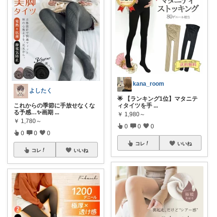
kana_room
よしたく
🌟 【ランキング1位】マタニテ
これからの季節に手放せなくな
ィタイツを手
...
る予感…✨画期
...
￥
1,980～
￥
1,780～
0
0
0
0
0
0
コレ
いいね
コレ
いいね