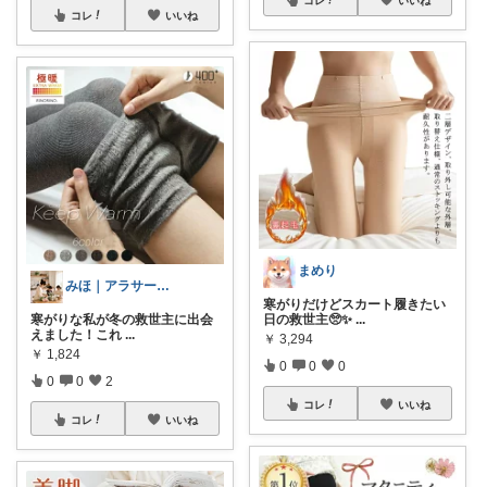
コレ
いいね
まめり
みほ｜アラサー主婦｜共働き｜2児育児中
寒がりだけどスカート履きたい
寒がりな私が冬の救世主に出会
日の救世主🥺✨
...
えました！これ
...
￥
3,294
￥
1,824
0
0
0
0
0
2
コレ
いいね
コレ
いいね