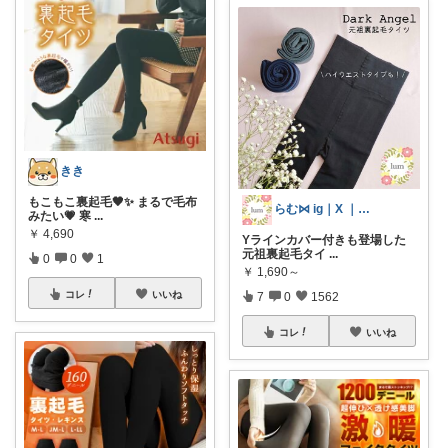
きき
もこもこ裏起毛🖤✨ まるで毛布
らむ⋈ ig｜X ｜🍋｜ameblo
みたい💗 寒
...
￥
4,690
Yラインカバー付きも登場した
元祖裏起毛タイ
...
0
0
1
￥
1,690～
コレ
いいね
7
0
1562
コレ
いいね