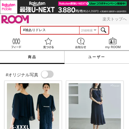
ROOM
楽天トップへ
詳細検索
Feed
見つける
お知らせ
商品
ユーザー
#オリジナル写真