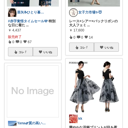
亜矢☕️ひとり暮らしの推しアイテム✨
女子力市場✨😇
#赤字覚悟タイムセール🩷
特別
レース×シアー×バックリボンの
な日に着た
...
大人フェミ
...
￥
4,437
￥
17,600
販売終了
0
0
14
0
0
67
コレ
いいね
コレ
いいね
kk
Yana🌿質の高い暮らしのROOM
華やかな花柄プリントが目を惹