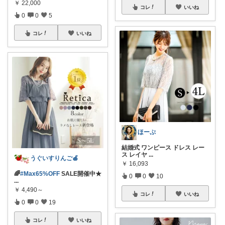
￥
22,000
コレ
いいね
0
0
5
コレ
いいね
ほーぷ
結婚式 ワンピース ドレス レー
ス レイヤ
...
うぐいすりんご🍎
￥
16,093
🌈
#Max65%OFF
SALE開催中★
0
0
10
...
￥
4,490～
コレ
いいね
0
0
19
コレ
いいね