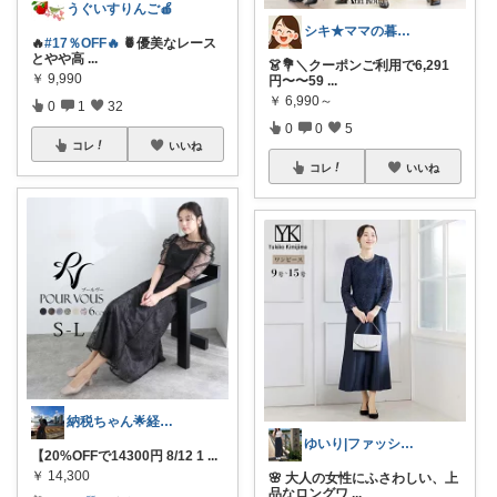
うぐいすりんご🍎
シキ★ママの暮らし、キッズ
🔥
#17％OFF🔥
🍍優美なレース
とやや高
...
👗💐＼クーポンご利用で6,291
￥
9,990
円〜〜59
...
￥
6,990～
0
1
32
0
0
5
コレ
いいね
コレ
いいね
納税ちゃん🌟経由購入★
ゆいり|ファッション👗
【20%OFFで14300円 8/12 1
...
￥
14,300
🌸 大人の女性にふさわしい、上
品なロングワ
...