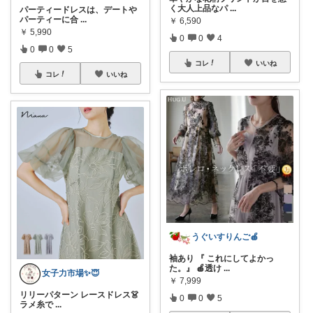
く大人上品なパ
...
パーティードレスは、デートや
パーティーに合
...
￥
6,590
￥
5,990
0
0
4
0
0
5
コレ
いいね
コレ
いいね
うぐいすりんご🍎
袖あり 『 これにしてよかっ
た。』 🍎透け
...
女子力市場✨😇
￥
7,999
リリーパターン レースドレス👗
0
0
5
ラメ糸で
...