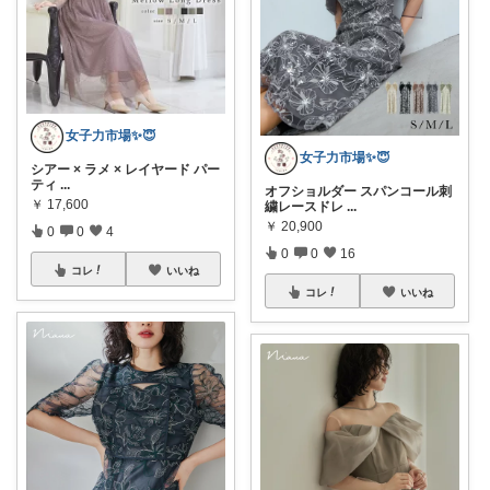
女子力市場✨😇
女子力市場✨😇
シアー × ラメ × レイヤード パー
ティ
...
オフショルダー スパンコール刺
￥
17,600
繍レースドレ
...
￥
20,900
0
0
4
0
0
16
コレ
いいね
コレ
いいね