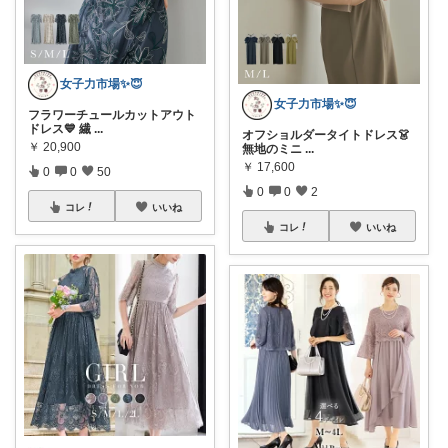
女子力市場✨😇
女子力市場✨😇
フラワーチュールカットアウト
ドレス💙 繊
...
オフショルダータイトドレス👗
￥
20,900
無地のミニ
...
￥
17,600
0
0
50
0
0
2
コレ
いいね
コレ
いいね