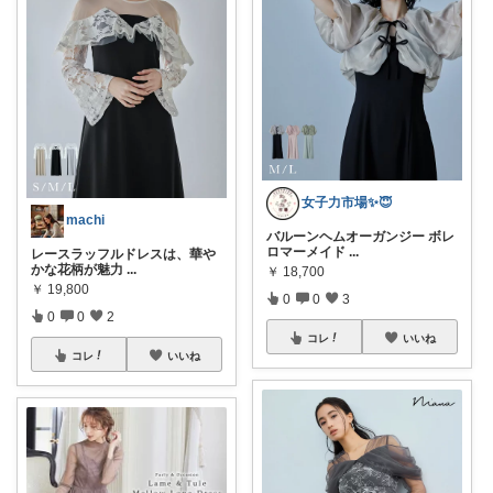
女子力市場✨😇
machi
バルーンヘムオーガンジー ボレ
ロマーメイド
...
レースラッフルドレスは、華や
かな花柄が魅力
...
￥
18,700
￥
19,800
0
0
3
0
0
2
コレ
いいね
コレ
いいね