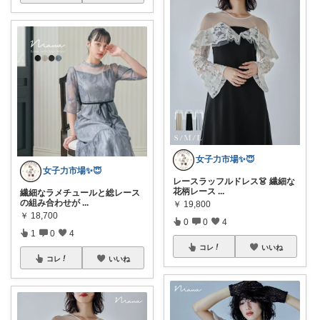
女子力市場✨😇
女子力市場✨😇
レースラッフルドレス👗 繊細な
花柄レース
...
繊細なラメチュールと総レース
の組み合わせが
...
￥
19,800
￥
18,700
0
0
4
1
0
4
コレ
いいね
コレ
いいね