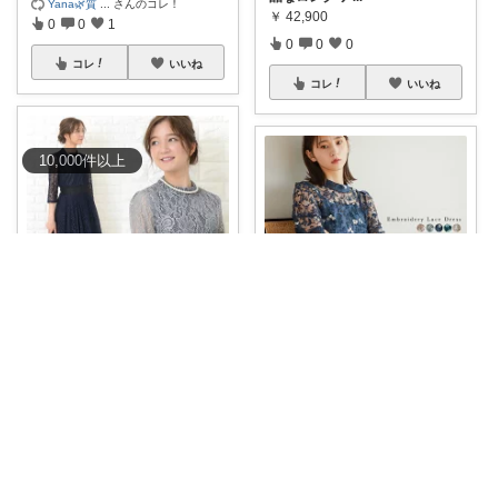
Yana🌿質
...
さんのコレ！
￥
42,900
0
0
1
0
0
0
コレ
いいね
コレ
いいね
10,000
件
以上
たーまち｜毎日10時 楽天超目玉
女子力市場✨😇
🔥総レース＋送料無料2,990円
🔥 【緊急
...
レトロな気品をまとう ロング丈
￥
4,980
パーティード
...
￥
19,800
0
0
5
0
0
2
コレ
いいね
コレ
いいね