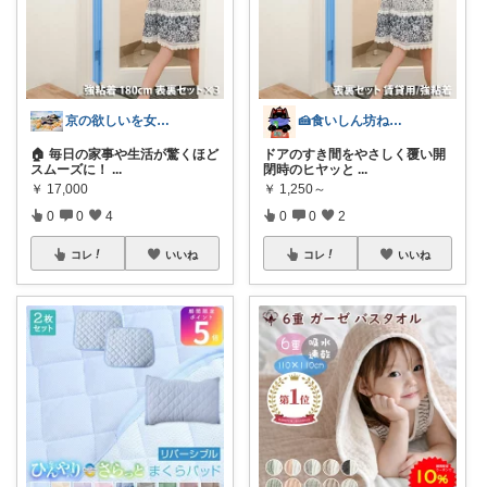
京の欲しいを女性に向けて
🍰食いしん坊ねっこ🍩毎日タロット占い
🏠 毎日の家事や生活が驚くほど
ドアのすき間をやさしく覆い開
スムーズに！
...
閉時のヒヤッと
...
￥
17,000
￥
1,250～
0
0
4
0
0
2
コレ
いいね
コレ
いいね