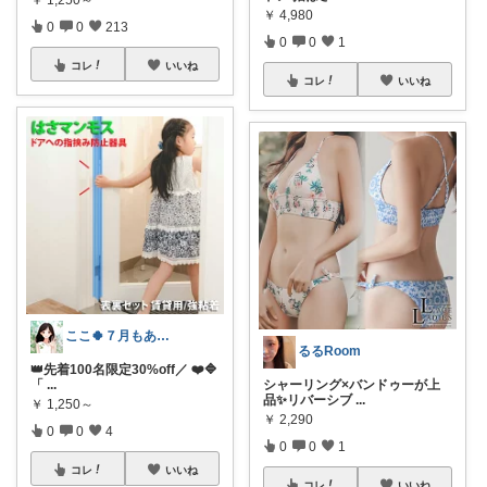
￥
4,980
0
0
213
0
0
1
コレ
いいね
コレ
いいね
ここ🍀７月もありがとう🍀
るるRoom
👑先着100名限定30%off／ ❤️🔷
「
...
シャーリング×バンドゥーが上
品✨リバーシブ
...
￥
1,250～
￥
2,290
0
0
4
0
0
1
コレ
いいね
コレ
いいね