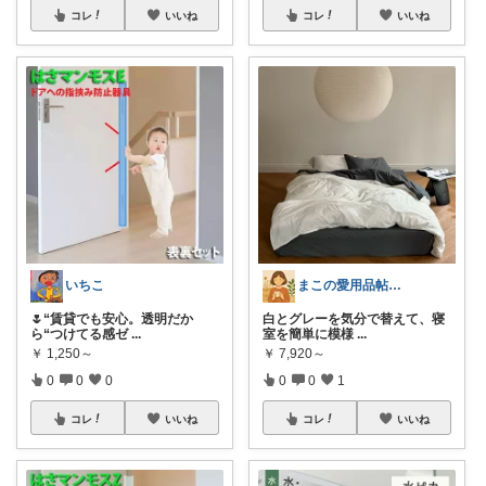
コレ
いいね
コレ
いいね
いちこ
まこの愛用品帖｜暮らし整うROOM
🌷“賃貸でも安心。透明だか
白とグレーを気分で替えて、寝
ら“つけてる感ゼ
...
室を簡単に模様
...
￥
1,250～
￥
7,920～
0
0
0
0
0
1
コレ
いいね
コレ
いいね