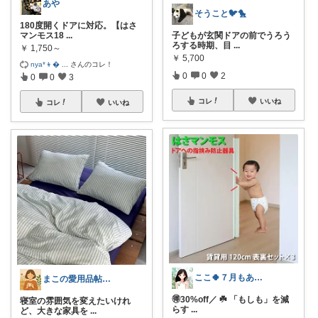
あや
そうこと🐦🐤
180度開くドアに対応。【はさ
マンモス18
...
子どもが玄関ドアの前でうろう
ろする時期、目
...
￥
1,750～
￥
5,700
nya*👦
...
さんのコレ！
0
0
2
0
0
3
コレ
いいね
コレ
いいね
ここ🍀７月もありがとう🍀
まこの愛用品帖｜暮らし整うROOM
🉐30%off／ ☘️ 「もしも」を減
寝室の雰囲気を変えたいけれ
らす
...
ど、大きな家具を
...