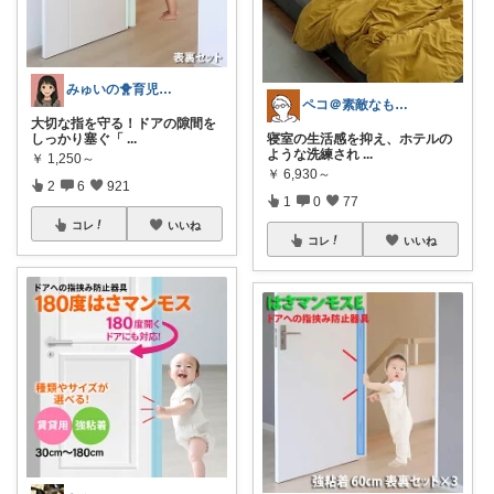
みゅいの🐥育児×時短×コスパ☀️朝コレ
ペコ＠素敵なものを紹介しています
大切な指を守る！ドアの隙間を
しっかり塞ぐ「
...
寝室の生活感を抑え、ホテルの
ような洗練され
...
￥
1,250～
￥
6,930～
2
6
921
1
0
77
コレ
いいね
コレ
いいね