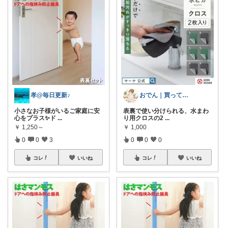
孝@毎日更新♪
おでん｜買ってよかった暮らしの便利グッズ
小さなお子様がいるご家庭に安
表裏で使い分けられる、水まわ
心をプラス✨ド
...
り用クロスの2
...
￥
1,250～
￥
1,000
0
0
3
0
0
0
コレ
いいね
コレ
いいね