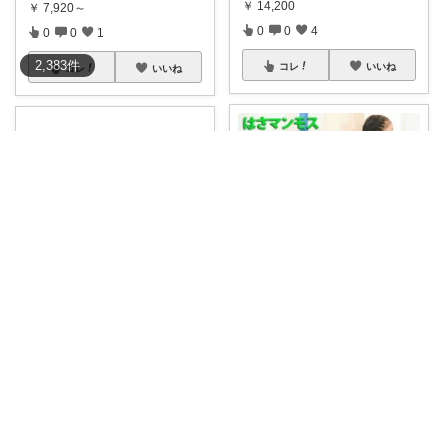
￥
14,200
￥
7,920～
0
0
4
0
0
1
2,383
件
コレ
いいね
コレ
いいね
0歳事故防止|買う前メモ｜yoshi
まる🫧2児のママ
ハイハイやつかまり立ちが始ま
◌◍ はさマンモス E ⿻*. 🎁 レ
...
ると、ドアのす
...
￥
1,250～
￥
1,250～
0
0
22
0
0
17
コレ
いいね
コレ
いいね