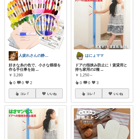
人疲れさんの静かな部屋づくり
はにょママ
好きな糸の色で、小さな模様を
ドアの指挟み防止に！賃貸用と
作る手仕事を始
...
持ち家用の2種
...
￥
3,280
￥
1,250～
0
0
2
0
0
3
コレ
いいね
コレ
いいね