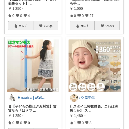
表裏セット】
...
ら手
...
￥
1,250～
￥
1,000
0
0
4
0
0
27
コレ
いいね
コレ
いいね
👩nagisa｜👶👶1歳・0歳
パパ2年生
🚪【子どもの指はさみ対策】賃
〖スタイは枚数勝負、これは実
貸なら「はさマ
...
感した〗 ス
...
￥
1,250～
￥
1,480～
0
0
0
1
0
8