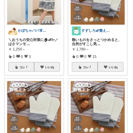
かぼちゃパパ🐰経由購入感謝です♪
すずしろ🌿整えながら、ゆるく暮らす
＼おうちの安心対策に🏠👶✨／
熱いものをさっとつかめると、
はさマンモ
...
台所がすこし気
...
￥
1,250～
￥
1,780～
0
0
3
0
0
15
コレ
いいね
コレ
いいね