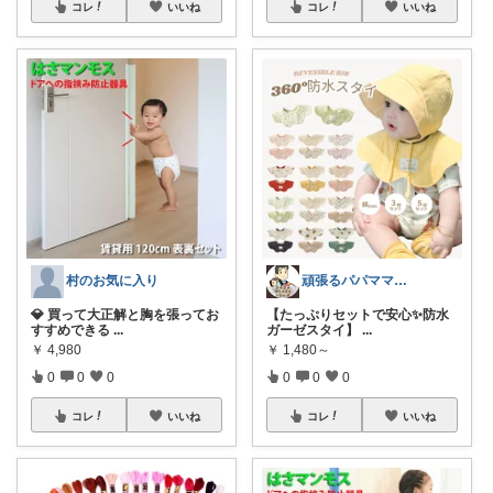
コレ
いいね
コレ
いいね
村のお気に入り
頑張るパパママ応援隊@育児・子供用品紹介
💎 買って大正解と胸を張ってお
【たっぷりセットで安心✨防水
すすめできる
...
ガーゼスタイ】
...
￥
4,980
￥
1,480～
0
0
0
0
0
0
コレ
いいね
コレ
いいね