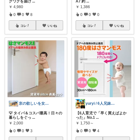
クワクを届け
...
A7 約
...
￥
4,980
￥
1,386
0
0
8
0
0
0
コレ
いいね
コレ
いいね
京の欲しいを女性に向けて
yuryi / 6人兄妹ママ
💡 タイパ＆コスパ最高！日々の
【6人育児で「早く買えばよか
暮らしをぐっ
...
った」No.1
...
￥
2,000
￥
1,750～
0
0
3
0
0
4