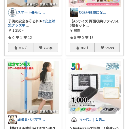
スマート暮らしラボ
Oga@綺麗になりたいアラサー美容オタク
子供の安全を守る▷▶︎
#安全対
【A5サイズ 両面収納リフィル1
策グッズ🩵
...
0枚セット
...
￥
1,250～
￥
680
0
1
12
0
0
18
コレ
いいね
コレ
いいね
頑張るパパママ応援隊@育児・子供用品紹介
ちゃむ。│１男２女＋🐶のふっくらママ
【指はさみ防止✨はさマンモス
＼Instagramで話題！1度使った