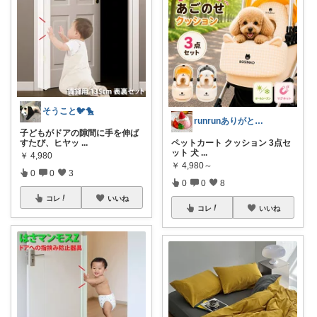
そうこと🐦🐤
runrunありがとう( ◠‿◠ )
子どもがドアの隙間に手を伸ば
すたび、ヒヤッ
...
ペットカート クッション 3点セ
ット 犬
...
￥
4,980
￥
4,980～
0
0
3
0
0
8
コレ
いいね
コレ
いいね