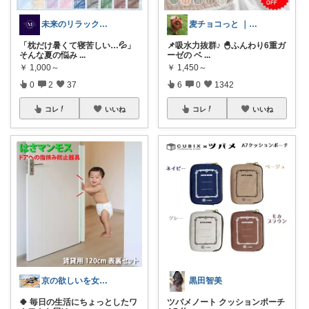
未来のリラックスグッズと薔薇ROOM
麦チョコっと ｜ キッズ＆ベビー 夏
「枕だけ暑くて寝苦しい…💦」
📌吸水力抜群♪ 🐣ふんわり6重ガ
そんな夏の悩み
...
ーゼの ベ
...
￥
1,000～
￥
1,450～
0
2
37
6
0
1342
コレ
いいね
コレ
いいね
京の欲しいを女性に向けて
黒田智美
🍀 毎日の生活にちょっとしたワ
ツバメノート クッションポーチ