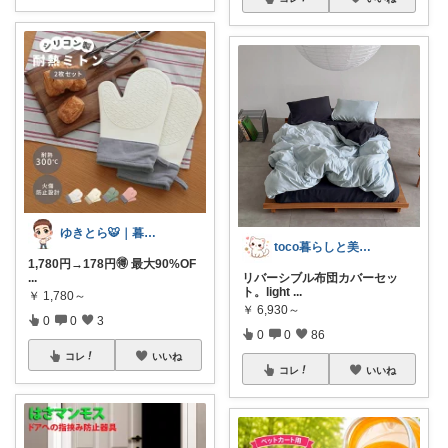
ゆきとら🐯｜暮らしをラクにしたいパパ
toco暮らしと美容の厳選ROOM
1,780円→178円🉐 最大90%OF
...
リバーシブル布団カバーセッ
ト。light
...
￥
1,780～
￥
6,930～
0
0
3
0
0
86
コレ
いいね
コレ
いいね