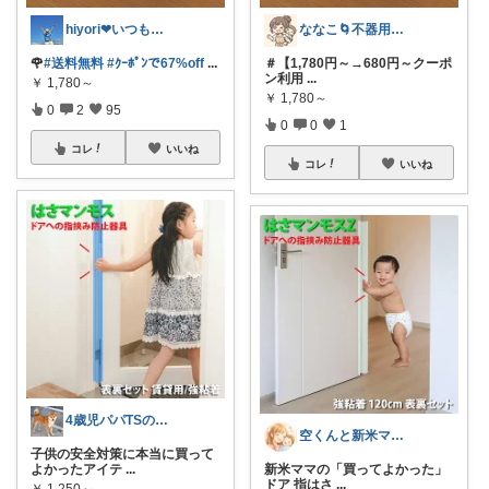
hiyori❤いつもありがとう♡感謝🌹
ななこ🌀不器用ママ￤家事＆育児グッズ
🌹
#送料無料
#ｸｰﾎﾟﾝで67%off
...
＃【1,780円～→680円～クーポ
ン利用
...
￥
1,780～
￥
1,780～
0
2
95
0
0
1
コレ
いいね
コレ
いいね
4歳児パパTSの育児おたすけROOM🎁
空くんと新米ママ🌸💪
子供の安全対策に本当に買って
よかったアイテ
...
新米ママの「買ってよかった」
ドア 指はさ
...
￥
1,250～